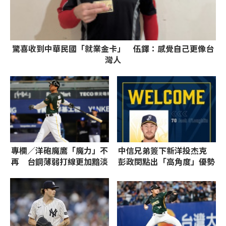
驚喜收到中華民國「就業金卡」 伍鐸：感覺自己更像台
灣人
專欄／洋砲魔鷹「魔力」不
中信兄弟簽下新洋投杰克
再 台鋼薄弱打線更加黯淡
彭政閔點出「高角度」優勢