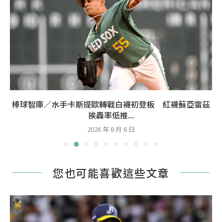
棒球智庫／水手卡斯提歐轉戰白襪初登板 紅襪蘇亞雷茲
挨轟率低推...
2026 年 8 月 6 日
您也可能喜歡這些文章