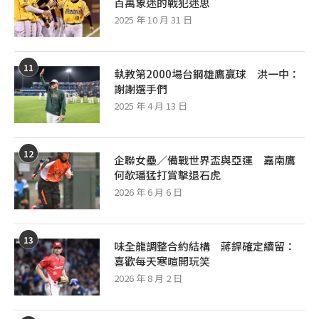
百萬象迷的戰犯迷思
2025 年 10 月 31 日
11
執教第2000場台鋼雄鷹贏球 洪一中：
謝謝選手們
2025 年 4 月 13 日
12
企聯女壘／備戰世界盃與亞運 嘉南鷹
何欹璠猛打賞擊退石虎
2026 年 6 月 6 日
13
味全龍調整合約結構 蔣銲確定續留：
喜歡每天寒暄開玩笑
2026 年 8 月 2 日