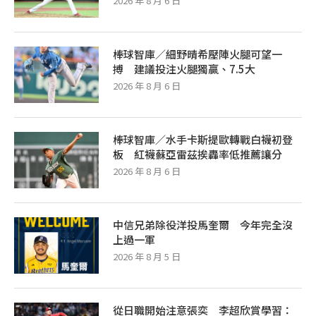
2026 年 8 月 6 日
棒球智庫／細野晴希壓陣火腿可望一
搏 建議投注火腿獨贏、7.5大
2026 年 8 月 6 日
棒球智庫／水手卡斯提歐轉戰白襪初登
板 紅襪蘇亞雷茲挨轟率低推薦讓分
2026 年 8 月 6 日
中信兄弟除役洋投馬奎爾 今年完全沒
上過一軍
2026 年 8 月 5 日
從日職開始注意張奕 李超欣賞學習：