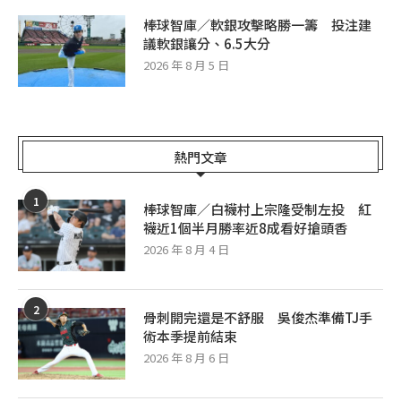
棒球智庫／軟銀攻擊略勝一籌 投注建
議軟銀讓分、6.5大分
2026 年 8 月 5 日
熱門文章
1
棒球智庫／白襪村上宗隆受制左投 紅
襪近1個半月勝率近8成看好搶頭香
2026 年 8 月 4 日
2
骨刺開完還是不舒服 吳俊杰準備TJ手
術本季提前結束
2026 年 8 月 6 日