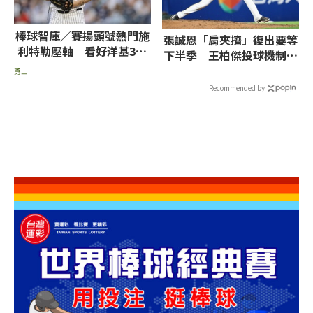
棒球智庫／賽揚頭號熱門施
張誠恩「肩夾擠」復出要等
利特勒壓軸 看好洋基3連
下半季 王柏傑投球機制調
戰橫掃勇士
整中
勇士
Recommended by