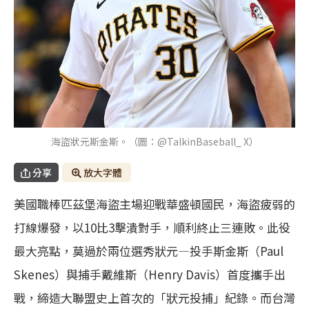
海盜狀元斯金斯。（圖：@TalkinBaseball_ X）
分享
放大字體
美國職棒匹茲堡海盜主場迎戰華盛頓國民，海盜疲弱的
打線爆發，以10比3擊潰對手，順利終止三連敗。此役
最大亮點，莫過於兩位選秀狀元—投手斯金斯（Paul
Skenes）與捕手戴維斯（Henry Davis）首度攜手出
戰，締造大聯盟史上首次的「狀元投捕」紀錄。而台灣