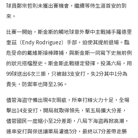
球員鄭宗哲則未獲出賽機會，繼續等待生涯首安的到
來。
比賽一開始，斯金斯的觸地球意外擊中主戰捕手羅德里
奎茲（Endy Rodriguez）手部，迫使其提前退場。臨
危受命的戴維斯接棒蹲捕，與斯金斯一同寫下史無前例
的狀元搭檔歷史。斯金斯此戰穩定發揮，投滿六局，用
99球送出6次三振，只被敲3支安打，失2分其中1分為
責失，防禦率也降至2.96。
儘管海盜守備出現4次瑕疵，所幸打線火力十足，全場
擊出14支安打，開局就取得領先，第五局擴大分差，
儘管國民一度縮小至2分差距，八局下海盜再掀高潮，
連串安打與保送讓單局灌進5分，最終以7分差帶走勝