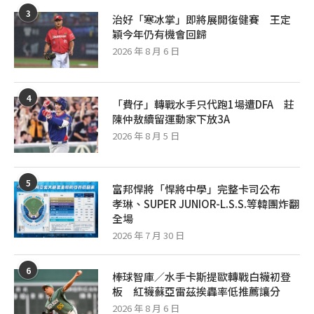
3
治好「寒冰掌」即將展開復健賽 王定
穎今年仍有機會回歸
2026 年 8 月 6 日
4
「費仔」轉戰水手只代跑1場遭DFA 莊
陳仲敖續留運動家下放3A
2026 年 8 月 5 日
5
富邦悍將「悍將中學」完整卡司公布
孝琳、SUPER JUNIOR-L.S.S.等韓團炸翻
全場
2026 年 7 月 30 日
6
棒球智庫／水手卡斯提歐轉戰白襪初登
板 紅襪蘇亞雷茲挨轟率低推薦讓分
2026 年 8 月 6 日