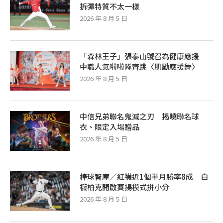
拆彈特質不太一樣
2026 年 8 月 5 日
「森林王子」張泰山號召為健康應援
中職人氣啦啦隊齊跳〈肌勵應援舞〉
2026 年 8 月 5 日
中信兄弟聯名鬼滅之刃 揭曉聯名球
衣、限定入場贈品
2026 年 8 月 5 日
棒球智庫／紅襪近1個半月勝率8成 白
襪柏克開啟賽揚模式拼小分
2026 年 8 月 5 日