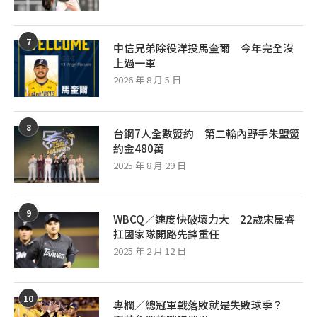
7
中信兄弟除役洋投馬奎爾 今年完全沒
上過一軍
2026 年 8 月 5 日
8
台鋼7人全數簽約 第二輪內野手朱盟簽
約金480萬
2025 年 8 月 29 日
9
WBCQ／速度快破壞力大 22歲宋晟睿
扛國家隊開路先鋒重任
2025 年 2 月 12 日
10
專欄／總冠軍戰落敗就是失敗球季？