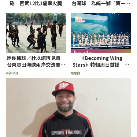
砲 西武12比1痛宰火腿
台開球 為統一獅「第一次
心動」主題日揭幕
迷你棒球／杜以諾再見轟
《Becoming Wing
台東豐田海峽兩岸交流賽封
Stars》特輯周日首播 女
王
孩真情流露分享心路歷程
迷你棒球
啦啦隊