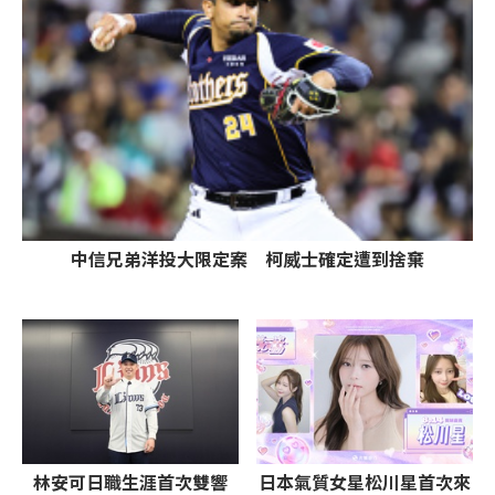
中信兄弟洋投大限定案 柯威士確定遭到捨棄
林安可日職生涯首次雙響
日本氣質女星松川星首次來