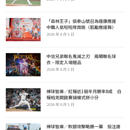
「森林王子」張泰山號召為健康應援
中職人氣啦啦隊齊跳〈肌勵應援舞〉
2026 年 8 月 5 日
中信兄弟聯名鬼滅之刃 揭曉聯名球
衣、限定入場贈品
2026 年 8 月 5 日
棒球智庫／紅襪近1個半月勝率8成 白
襪柏克開啟賽揚模式拼小分
2026 年 8 月 5 日
棒球智庫／軟銀攻擊略勝一籌 投注建