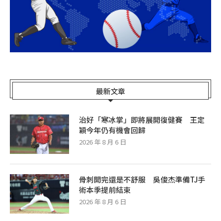
最新文章
治好「寒冰掌」即將展開復健賽 王定
穎今年仍有機會回歸
2026 年 8 月 6 日
骨刺開完還是不舒服 吳俊杰準備TJ手
術本季提前結束
2026 年 8 月 6 日