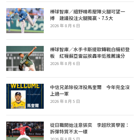
棒球智庫／細野晴希壓陣火腿可望一
搏 建議投注火腿獨贏、7.5大
2026 年 8 月 6 日
棒球智庫／水手卡斯提歐轉戰白襪初登
板 紅襪蘇亞雷茲挨轟率低推薦讓分
2026 年 8 月 6 日
中信兄弟除役洋投馬奎爾 今年完全沒
上過一軍
2026 年 8 月 5 日
從日職開始注意張奕 李超欣賞學習：
拆彈特質不太一樣
2026 年 8 月 5 日