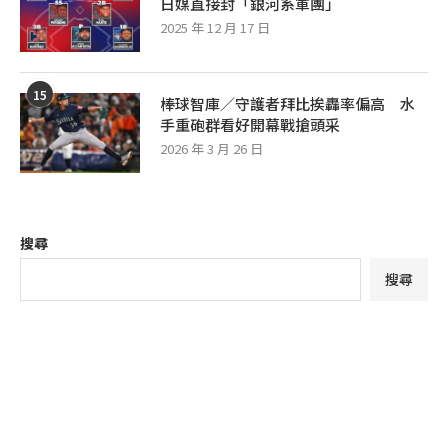
日媒直接封「銀河系軍團」
2025 年 12 月 17 日
15
棒球智庫／守護者拜比挨轟率偏高 水
手重砲群看好開幕戰搶頭采
2026 年 3 月 26 日
搜尋
搜尋