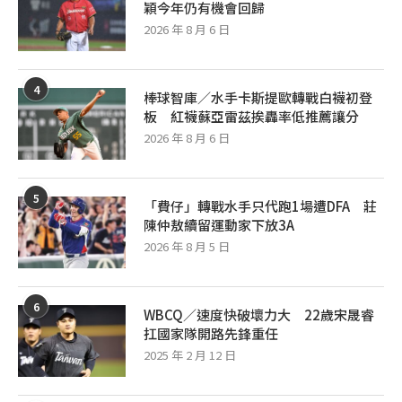
穎今年仍有機會回歸
2026 年 8 月 6 日
4
棒球智庫／水手卡斯提歐轉戰白襪初登
板 紅襪蘇亞雷茲挨轟率低推薦讓分
2026 年 8 月 6 日
5
「費仔」轉戰水手只代跑1場遭DFA 莊
陳仲敖續留運動家下放3A
2026 年 8 月 5 日
6
WBCQ／速度快破壞力大 22歲宋晟睿
扛國家隊開路先鋒重任
2025 年 2 月 12 日