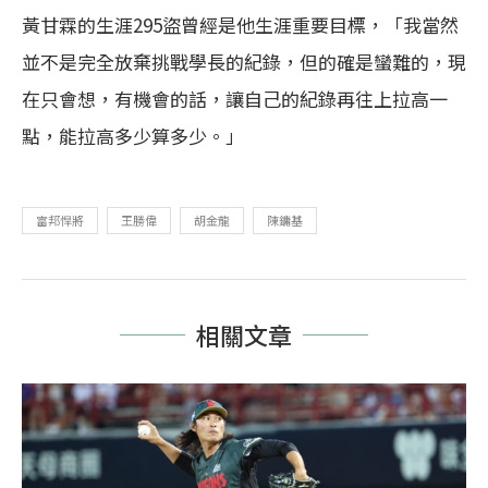
黃甘霖的生涯295盜曾經是他生涯重要目標，「我當然
並不是完全放棄挑戰學長的紀錄，但的確是蠻難的，現
在只會想，有機會的話，讓自己的紀錄再往上拉高一
點，能拉高多少算多少。」
富邦悍將
王勝偉
胡金龍
陳鏞基
相關文章