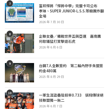
7
富邦悍將「悍將中學」完整卡司公布
孝琳、SUPER JUNIOR-L.S.S.等韓團炸翻
全場
2026 年 7 月 30 日
8
企聯女壘／備戰世界盃與亞運 嘉南鷹
何欹璠猛打賞擊退石虎
2026 年 6 月 6 日
9
台鋼7人全數簽約 第二輪內野手朱盟簽
約金480萬
2025 年 8 月 29 日
10
一軍生涯盜壘阻殺率0.733 張翔傳球絕
技聯盟獨一無二
2026 年 6 月 7 日