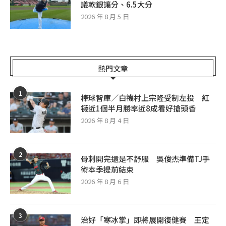
議軟銀讓分、6.5大分
2026 年 8 月 5 日
熱門文章
1
棒球智庫／白襪村上宗隆受制左投 紅
襪近1個半月勝率近8成看好搶頭香
2026 年 8 月 4 日
2
骨刺開完還是不舒服 吳俊杰準備TJ手
術本季提前結束
2026 年 8 月 6 日
3
治好「寒冰掌」即將展開復健賽 王定