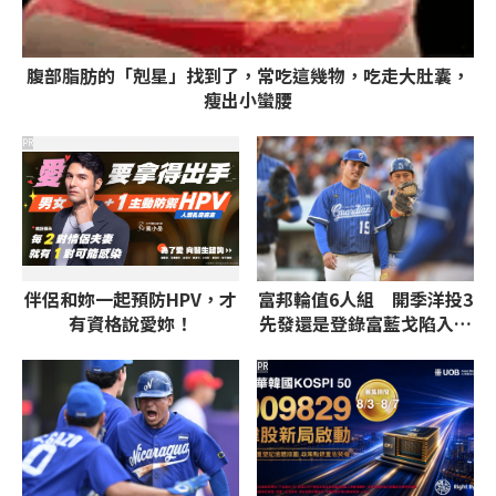
腹部脂肪的「剋星」找到了，常吃這幾物，吃走大肚囊，
瘦出小蠻腰
PR
伴侶和妳一起預防HPV，才
富邦輪值6人組 開季洋投3
有資格說愛妳！
先發還是登錄富藍戈陷入兩
難
PR