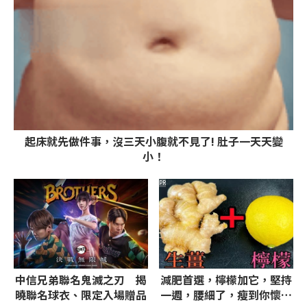
起床就先做件事，沒三天小腹就不見了! 肚子一天天變
小！
PR
中信兄弟聯名鬼滅之刃 揭
減肥首選，檸檬加它，堅持
曉聯名球衣、限定入場贈品
一週，腰細了，瘦到你懷疑