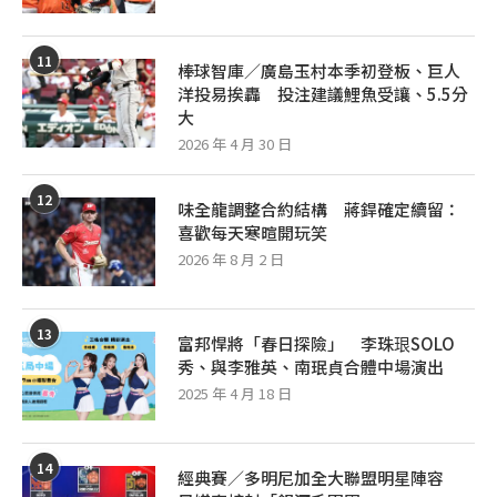
11
棒球智庫／廣島玉村本季初登板、巨人
洋投易挨轟 投注建議鯉魚受讓、5.5分
大
2026 年 4 月 30 日
12
味全龍調整合約結構 蔣銲確定續留：
喜歡每天寒暄開玩笑
2026 年 8 月 2 日
13
富邦悍將「春日探險」 李珠珢SOLO
秀、與李雅英、南珉貞合體中場演出
2025 年 4 月 18 日
14
經典賽／多明尼加全大聯盟明星陣容