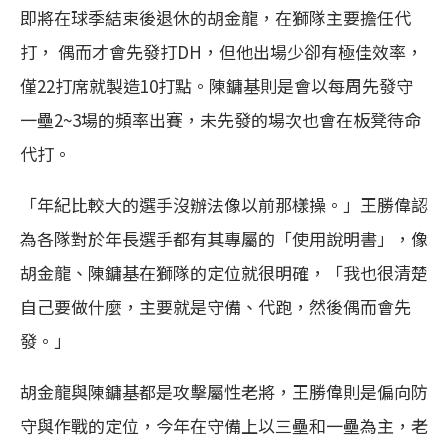
即將在球季結束後退休的胡金龍，在獅隊主要擔任代
打， 偶而才會先發打DH，但他出場少卻有極佳效率，
僅22打席就製造10打點。陳鏞基則是會以每周先發守
一壘2~3場的頻率出賽，未先發的場次也會在板凳待命
代打。
「年紀比較大的選手沒辦法像以前那樣操。」王勝偉認
為各隊對於年長選手都有其專屬的「使用說明書」，像
胡金龍、陳鏞基在獅隊的定位就很明確，「我也很清楚
自己要做什麼，主要就是守備、代跑，然後偶而會先
發。」
胡金龍與陳鏞基都是攻擊屬性老將，王勝偉則是偏向防
守與作戰的定位，今年在守備上以三壘和一壘為主，老