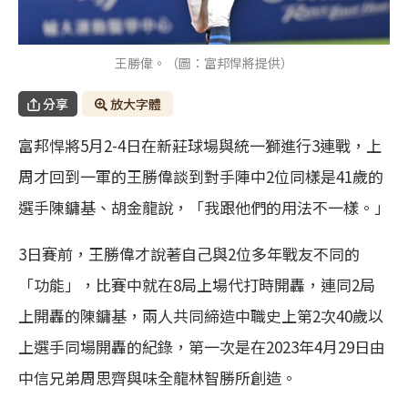
王勝偉。（圖：富邦悍將提供）
分享
放大字體
富邦悍將5月2-4日在新莊球場與統一獅進行3連戰，上
周才回到一軍的王勝偉談到對手陣中2位同樣是41歲的
選手陳鏞基、胡金龍說，「我跟他們的用法不一樣。」
3日賽前，王勝偉才說著自己與2位多年戰友不同的
「功能」，比賽中就在8局上場代打時開轟，連同2局
上開轟的陳鏞基，兩人共同締造中職史上第2次40歲以
上選手同場開轟的紀錄，第一次是在2023年4月29日由
中信兄弟周思齊與味全龍林智勝所創造。