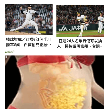
人生
棒球智庫／紅襪近1個半月
亞運24人名單有傷可以換
勝率8成 白襪柏克開啟賽
人 棒協說明富邦、台鋼列
揚模式拼小分
管球員未列入原因
台灣運彩
PR