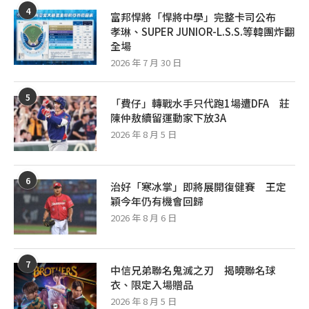
4
富邦悍將「悍將中學」完整卡司公布
孝琳、SUPER JUNIOR-L.S.S.等韓團炸翻
全場
2026 年 7 月 30 日
5
「費仔」轉戰水手只代跑1場遭DFA 莊
陳仲敖續留運動家下放3A
2026 年 8 月 5 日
6
治好「寒冰掌」即將展開復健賽 王定
穎今年仍有機會回歸
2026 年 8 月 6 日
7
中信兄弟聯名鬼滅之刃 揭曉聯名球
衣、限定入場贈品
2026 年 8 月 5 日