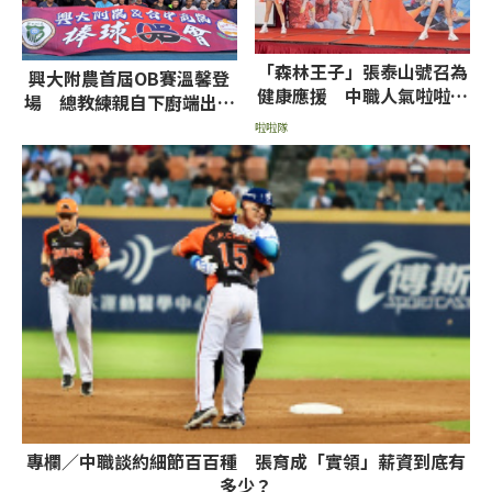
「森林王子」張泰山號召為
興大附農首屆OB賽溫馨登
健康應援 中職人氣啦啦隊
場 總教練親自下廚端出招
齊跳〈肌勵應援舞〉
牌牛肉麵
啦啦隊
專欄／中職談約細節百百種 張育成「實領」薪資到底有
多少？