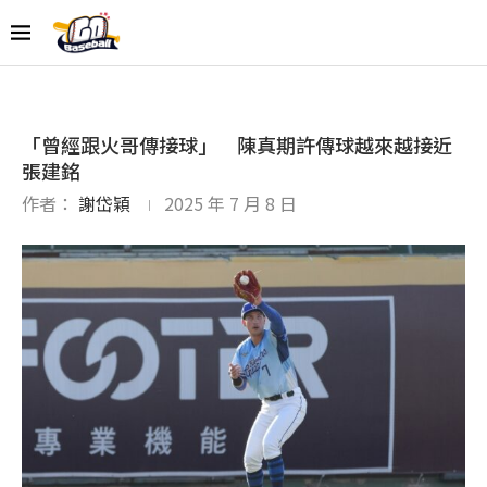
「曾經跟火哥傳接球」 陳真期許傳球越來越接近
張建銘
作者：
謝岱穎
2025 年 7 月 8 日