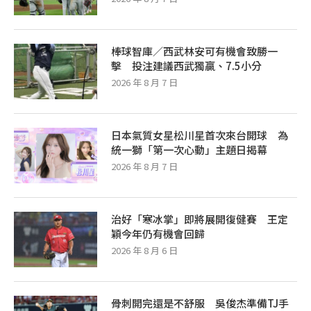
棒球智庫／西武林安可有機會致勝一
擊 投注建議西武獨贏、7.5小分
2026 年 8 月 7 日
日本氣質女星松川星首次來台開球 為
統一獅「第一次心動」主題日揭幕
2026 年 8 月 7 日
治好「寒冰掌」即將展開復健賽 王定
穎今年仍有機會回歸
2026 年 8 月 6 日
骨刺開完還是不舒服 吳俊杰準備TJ手