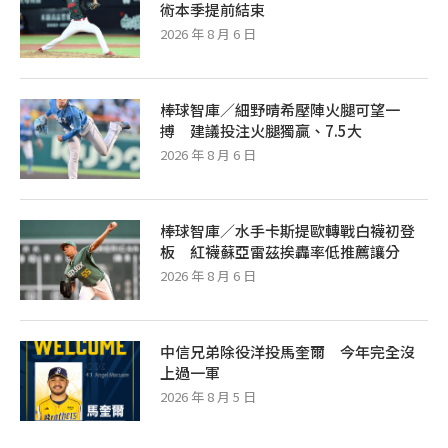
術本季提前結束
2026 年 8 月 6 日
棒球智庫／細野晴希壓陣火腿可望一
搏 建議投注火腿獨贏、7.5大
2026 年 8 月 6 日
棒球智庫／水手卡斯提歐轉戰白襪初登
板 紅襪蘇亞雷茲挨轟率低推薦讓分
2026 年 8 月 6 日
中信兄弟除役洋投馬奎爾 今年完全沒
上過一軍
2026 年 8 月 5 日