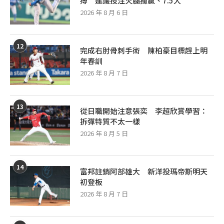
搏 建議投注火腿獨贏、7.5大
2026 年 8 月 6 日
12
完成右肘骨刺手術 陳柏豪目標趕上明
年春訓
2026 年 8 月 7 日
13
從日職開始注意張奕 李超欣賞學習：
拆彈特質不太一樣
2026 年 8 月 5 日
14
富邦註銷阿部雄大 新洋投瑪帝斯明天
初登板
2026 年 8 月 7 日