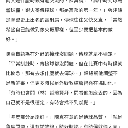
兩人是什麼時候有過交流的？陳真說，「高中時到球場
當球僮，跟火哥傳接球，那是富邦的第一年。」張建銘
是聯盟史上出名的雷射肩，傳球往往又快又直，「當然
希望自己能做到像火哥那樣，但至少要把基本的做
好。」
陳真自認為在外野的接球沒問題，傳球就是不穩定，
「平常訓練時，傳接球都沒問題，但在比賽中有時候就
比較急，那有去想什麼就去傳球…」鋒總幫他調整不
是新鮮事，但更多時候是外野教練詹智堯在協助他，
「有時也會問（林）哲瑄賢拜，問看他怎麼丟的，因為
自己就不是很穩定，有時會找不到感覺。」
「準度部分是還好，」陳真在意的是傳球品質，「就是
角度問題，還有拋物線，時好時壞，有時候就傳太高，