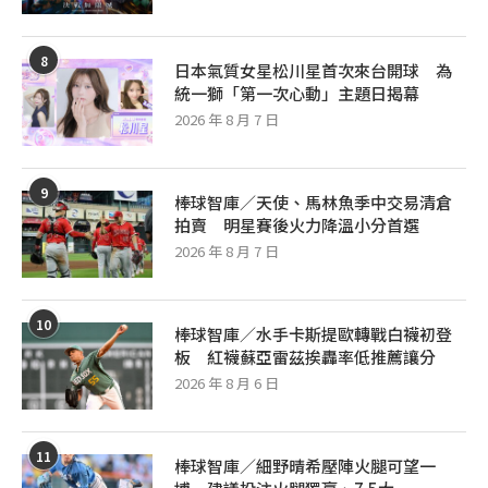
8
日本氣質女星松川星首次來台開球 為
統一獅「第一次心動」主題日揭幕
2026 年 8 月 7 日
9
棒球智庫／天使、馬林魚季中交易清倉
拍賣 明星賽後火力降溫小分首選
2026 年 8 月 7 日
10
棒球智庫／水手卡斯提歐轉戰白襪初登
板 紅襪蘇亞雷茲挨轟率低推薦讓分
2026 年 8 月 6 日
11
棒球智庫／細野晴希壓陣火腿可望一