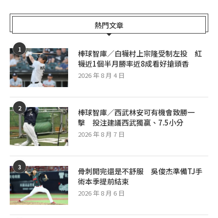
熱門文章
1
棒球智庫／白襪村上宗隆受制左投 紅
襪近1個半月勝率近8成看好搶頭香
2026 年 8 月 4 日
2
棒球智庫／西武林安可有機會致勝一
擊 投注建議西武獨贏、7.5小分
2026 年 8 月 7 日
3
骨刺開完還是不舒服 吳俊杰準備TJ手
術本季提前結束
2026 年 8 月 6 日