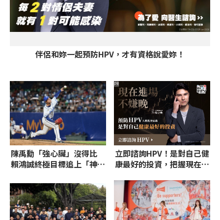
伴侶和妳一起預防HPV，才有資格說愛妳！
PR
陳禹勳「強心臟」沒得比
立即諮詢HPV！是對自己健
賴鴻誠終極目標追上「神獸
康最好的投資，把握現在不
級」高建三
嫌晚！