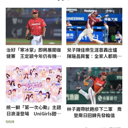
治好「寒冰掌」即將展開復
兒子陳佳樂生涯首轟出爐
健賽 王定穎今年仍有機會
陳瑞昌興奮：全家人都跳起
回歸
來
統一獅「第一次心動」主題
林子崴帶狀皰疹下二軍 喬
日浪漫登場 UniGirls甜美
登周日回歸先發輪值
夢幻主視覺公開
啦啦隊