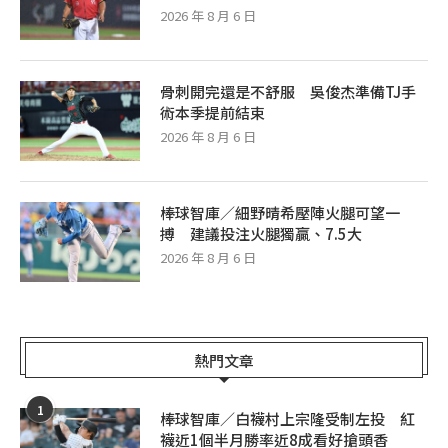
2026 年 8 月 6 日
骨刺開完還是不舒服 吳俊杰準備TJ手
術本季提前結束
2026 年 8 月 6 日
棒球智庫／細野晴希壓陣火腿可望一
搏 建議投注火腿獨贏、7.5大
2026 年 8 月 6 日
熱門文章
1
棒球智庫／白襪村上宗隆受制左投 紅
襪近1個半月勝率近8成看好搶頭香