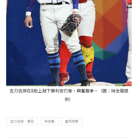
吉力吉撈在8局上敲下勝利安打後，興奮握拳。（圖：味全龍提
供）
吉力吉撈．鞏冠
味全龍
富邦悍將