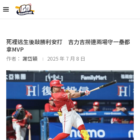
死裡逃生後敲勝利安打 吉力吉撈連兩場守一壘都
拿MVP
作者：
謝岱穎
2025 年 7 月 8 日