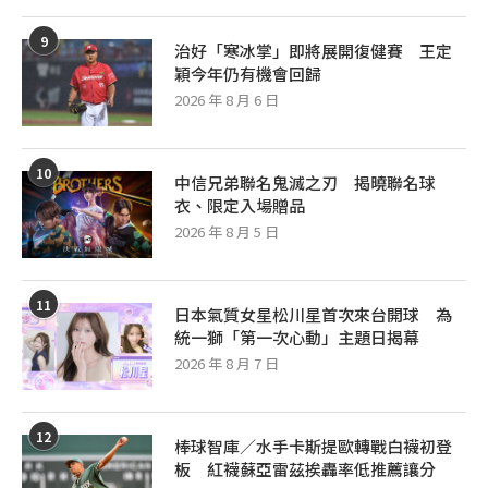
9
治好「寒冰掌」即將展開復健賽 王定
穎今年仍有機會回歸
2026 年 8 月 6 日
10
中信兄弟聯名鬼滅之刃 揭曉聯名球
衣、限定入場贈品
2026 年 8 月 5 日
11
日本氣質女星松川星首次來台開球 為
統一獅「第一次心動」主題日揭幕
2026 年 8 月 7 日
12
棒球智庫／水手卡斯提歐轉戰白襪初登
板 紅襪蘇亞雷茲挨轟率低推薦讓分