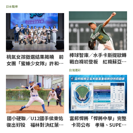
日本職棒
棒球智庫／水手卡斯提歐轉
桃氣女孩徵選結果揭曉 前
戰白襪初登板 紅襪蘇亞雷
女團「蜜蜂少女隊」許和琪
茲挨轟率低推薦讓分
奪冠
台灣運彩
國小硬聯／U12國手侯東佑
富邦悍將「悍將中學」完整
復出好投 福林對決紅葉爭
卡司公布 孝琳、SUPER
冠
JUNIOR-L.S.S.等韓團炸翻