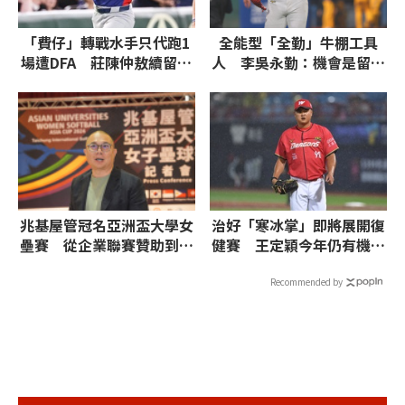
「費仔」轉戰水手只代跑1
全能型「全勤」牛棚工具
場遭DFA 莊陳仲敖續留運
人 李吳永勤：機會是留給
動家下放3A
準備好的人
兆基屋管冠名亞洲盃大學女
治好「寒冰掌」即將展開復
壘賽 從企業聯賽贊助到國
健賽 王定穎今年仍有機會
際賽
回歸
Recommended by