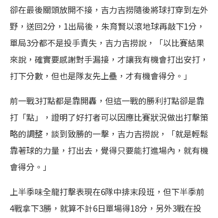
卻在最後關頭放開不接，吉力吉撈隨後將球打穿到左外
野，送回2分，1出局後，朱育賢以滾地球再敲下1分，
單局3分都不是投手責失，吉力吉撈說，「以比賽結果
來說，確實要感謝對手漏接，才讓我有機會打出安打，
打下分數，但也是隊友先上壘，才有機會得分。」
前一戰3打點都是靠開轟，但這一戰的勝利打點卻是靠
打「點」，證明了好打者可以因應比賽狀況做出打擊策
略的調整，談到致勝的一擊，吉力吉撈說，「就是輕鬆
靠著球的力量，打出去，覺得只要能打進場內，就有機
會得分。」
上半季味全龍打擊表現在6隊中排末段班，但下半季前
4戰拿下3勝，就算不計6日單場得18分，另外3戰在投