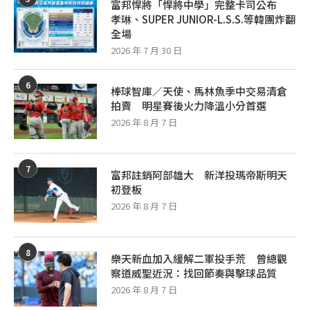
富邦悍將「悍將中學」完整卡司公布
孝琳、SUPER JUNIOR-L.S.S.等韓團炸翻
全場
2026 年 7 月 30 日
6
棒球智庫／天使、馬林魚季中交易清倉
拍賣 明星賽後火力降溫小分首選
2026 年 8 月 7 日
7
富邦註銷阿部雄大 新洋投瑪帝斯明天
初登板
2026 年 8 月 7 日
8
樂天新血加入緩解二軍投手荒 曾總觀
察道威聖近況：找回節奏與擊球品質
2026 年 8 月 7 日