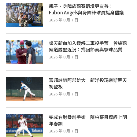
親子、身障族觀賽環境更友善！
Fubon Angels與身障棒球員挺身倡議
2026 年 8 月 7 日
樂天新血加入緩解二軍投手荒 曾總觀
察道威聖近況：找回節奏與擊球品質
2026 年 8 月 7 日
富邦註銷阿部雄大 新洋投瑪帝斯明天
初登板
2026 年 8 月 7 日
完成右肘骨刺手術 陳柏豪目標趕上明
年春訓
2026 年 8 月 7 日