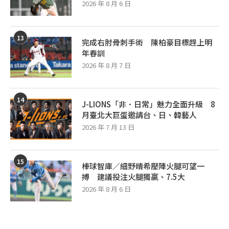
2026 年 8 月 6 日
13
完成右肘骨刺手術 陳柏豪目標趕上明
年春訓
2026 年 8 月 7 日
14
J-LIONS「非．日常」魅力全面升級 8
月臺北大巨蛋邀請台、日、韓藝人
2026 年 7 月 13 日
15
棒球智庫／細野晴希壓陣火腿可望一
搏 建議投注火腿獨贏、7.5大
2026 年 8 月 6 日