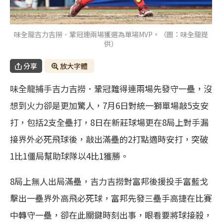
味全龍吉力吉撈．鞏冠連兩場獲選為單場MVP。（圖：味全龍提
供）
分享
放大字體
味全龍捕手吉力吉撈．鞏冠難得連兩場先發守一壘，沒
想到火力卻是更加驚人，7月6日對統一獅單場敲5支安
打，包括2支全壘打，8日在新莊球場更在8局上對手漏
接界外必死飛球後，敲出滿壘的2打點適時安打，突破
1比1僵局幫助球隊以4比1獲勝。
8局上無人出局滿壘，吉力吉撈對富邦後援投手富藍戈
擊出一壘界外高飛必死球，富邦先發三壘手高捷在比賽
中轉守一壘，卻在此關鍵時刻出事，眼看要將球接殺，