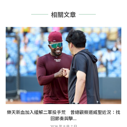
相關文章
樂天新血加入緩解二軍投手荒 曾總觀察道威聖近況：找
回節奏與擊...
2026 年 8 月 7 日