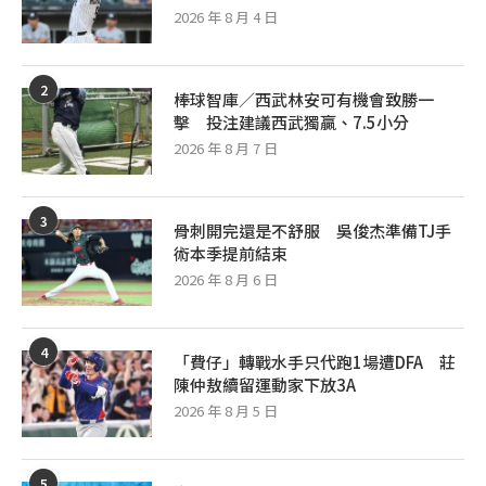
2026 年 8 月 4 日
2
棒球智庫／西武林安可有機會致勝一
擊 投注建議西武獨贏、7.5小分
2026 年 8 月 7 日
3
骨刺開完還是不舒服 吳俊杰準備TJ手
術本季提前結束
2026 年 8 月 6 日
4
「費仔」轉戰水手只代跑1場遭DFA 莊
陳仲敖續留運動家下放3A
2026 年 8 月 5 日
5