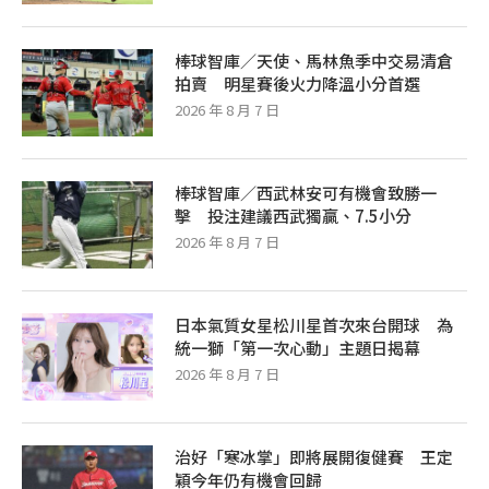
棒球智庫／天使、馬林魚季中交易清倉
拍賣 明星賽後火力降溫小分首選
2026 年 8 月 7 日
棒球智庫／西武林安可有機會致勝一
擊 投注建議西武獨贏、7.5小分
2026 年 8 月 7 日
日本氣質女星松川星首次來台開球 為
統一獅「第一次心動」主題日揭幕
2026 年 8 月 7 日
治好「寒冰掌」即將展開復健賽 王定
穎今年仍有機會回歸