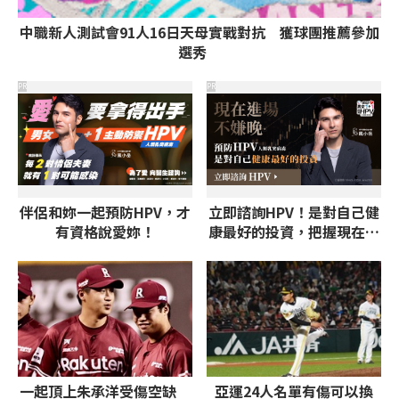
中職新人測試會91人16日天母實戰對抗 獲球團推薦參加
選秀
PR
PR
伴侶和妳一起預防HPV，才
立即諮詢HPV！是對自己健
有資格說愛妳！
康最好的投資，把握現在不
嫌晚！
一起頂上朱承洋受傷空缺
亞運24人名單有傷可以換