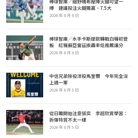
棒球智庫／細野晴希壓陣火腿可望一
搏 建議投注火腿獨贏、7.5大
2026 年 8 月 6 日
棒球智庫／水手卡斯提歐轉戰白襪初登
板 紅襪蘇亞雷茲挨轟率低推薦讓分
2026 年 8 月 6 日
中信兄弟除役洋投馬奎爾 今年完全沒
上過一軍
2026 年 8 月 5 日
從日職開始注意張奕 李超欣賞學習：
拆彈特質不太一樣
2026 年 8 月 5 日