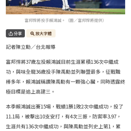
富邦悍將投手賴鴻誠。（圖／富邦悍將提供）
分享
放大字體
記者陳立勳／台北報導
富邦悍將37歲左投賴鴻誠目前生涯累積136次中繼成
功，與味全龍36歲投手陳禹勳並列聯盟最多，征戰職
棒多年，賴鴻誠稱讚陳禹勳有一顆強心臟，同時透露終
極目標是追上高建三。
本季賴鴻誠出賽15場，戰績1勝1敗2次中繼成功，投了
11.1局，被擊出10支安打，有4次三振，防禦率3.97，
生涯共有136次中繼成功，與陳禹勳並列史上第1，累