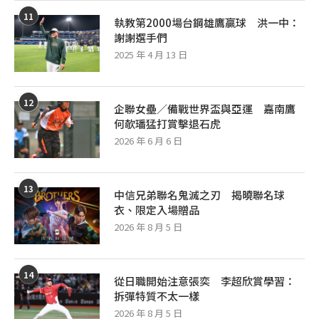
11
執教第2000場台鋼雄鷹贏球 洪一中：
謝謝選手們
2025 年 4 月 13 日
12
企聯女壘／備戰世界盃與亞運 嘉南鷹
何欹璠猛打賞擊退石虎
2026 年 6 月 6 日
13
中信兄弟聯名鬼滅之刃 揭曉聯名球
衣、限定入場贈品
2026 年 8 月 5 日
14
從日職開始注意張奕 李超欣賞學習：
拆彈特質不太一樣
2026 年 8 月 5 日