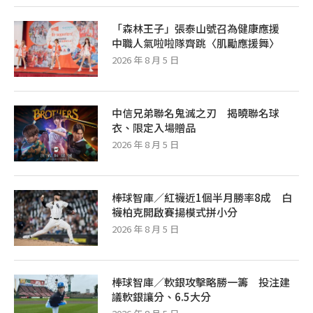
「森林王子」張泰山號召為健康應援
中職人氣啦啦隊齊跳〈肌勵應援舞〉
2026 年 8 月 5 日
中信兄弟聯名鬼滅之刃 揭曉聯名球
衣、限定入場贈品
2026 年 8 月 5 日
棒球智庫／紅襪近1個半月勝率8成 白
襪柏克開啟賽揚模式拼小分
2026 年 8 月 5 日
棒球智庫／軟銀攻擊略勝一籌 投注建
議軟銀讓分、6.5大分