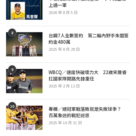
上過一軍
2026 年 8 月 5 日
8
台鋼7人全數簽約 第二輪內野手朱盟簽
約金480萬
2025 年 8 月 29 日
9
WBCQ／速度快破壞力大 22歲宋晟睿
扛國家隊開路先鋒重任
2025 年 2 月 12 日
10
專欄／總冠軍戰落敗就是失敗球季？
百萬象迷的戰犯迷思
2025 年 10 月 31 日