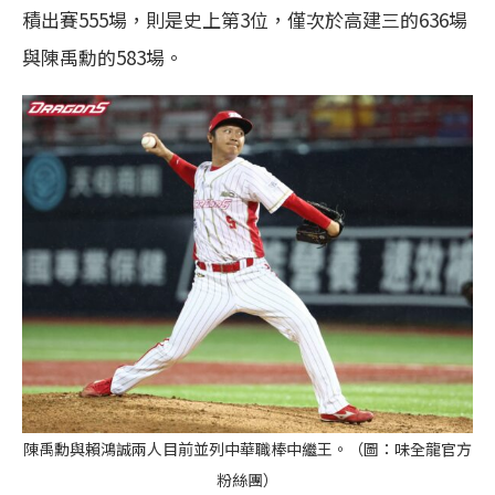
積出賽555場，則是史上第3位，僅次於高建三的636場
與陳禹勳的583場。
陳禹勳與賴鴻誠兩人目前並列中華職棒中繼王。（圖：味全龍官方
粉絲團）