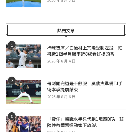
2026 年 8 月 5 日
熱門文章
1
棒球智庫／白襪村上宗隆受制左投 紅
襪近1個半月勝率近8成看好搶頭香
2026 年 8 月 4 日
2
骨刺開完還是不舒服 吳俊杰準備TJ手
術本季提前結束
2026 年 8 月 6 日
3
「費仔」轉戰水手只代跑1場遭DFA 莊
陳仲敖續留運動家下放3A