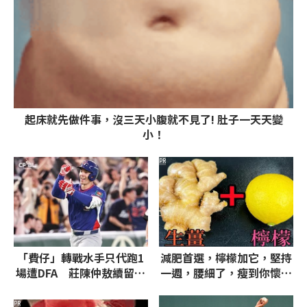
起床就先做件事，沒三天小腹就不見了! 肚子一天天變
小！
PR
「費仔」轉戰水手只代跑1
減肥首選，檸檬加它，堅持
場遭DFA 莊陳仲敖續留運
一週，腰細了，瘦到你懷疑
動家下放3A
人生
PR