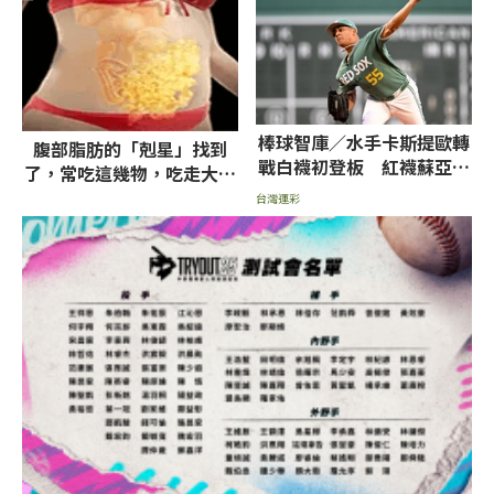
棒球智庫／水手卡斯提歐轉
腹部脂肪的「剋星」找到
戰白襪初登板 紅襪蘇亞雷
了，常吃這幾物，吃走大肚
茲挨轟率低推薦讓分
囊，瘦出小蠻腰
台灣運彩