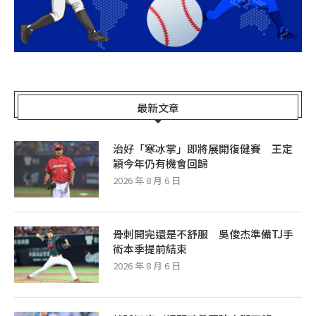
最新文章
治好「寒冰掌」即將展開復健賽 王定
穎今年仍有機會回歸
2026 年 8 月 6 日
骨刺開完還是不舒服 吳俊杰準備TJ手
術本季提前結束
2026 年 8 月 6 日