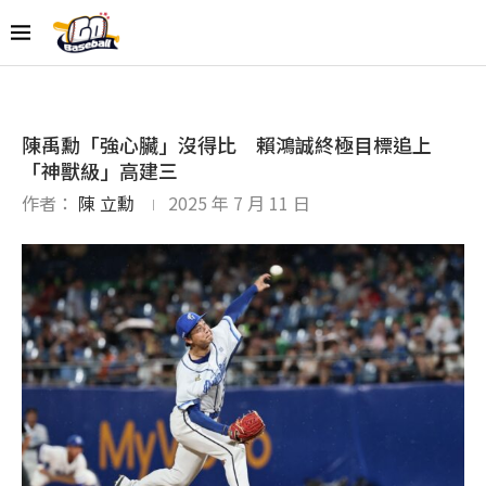
陳禹勳「強心臟」沒得比 賴鴻誠終極目標追上
「神獸級」高建三
作者：
陳 立勳
2025 年 7 月 11 日