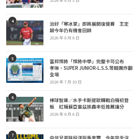
2026 年 8 月 5 日
4
治好「寒冰掌」即將展開復健賽 王定
穎今年仍有機會回歸
2026 年 8 月 6 日
5
富邦悍將「悍將中學」完整卡司公布
孝琳、SUPER JUNIOR-L.S.S.等韓團炸翻
全場
2026 年 7 月 30 日
6
棒球智庫／水手卡斯提歐轉戰白襪初登
板 紅襪蘇亞雷茲挨轟率低推薦讓分
2026 年 8 月 6 日
7
中信兄弟除役洋投馬奎爾 今年完全沒