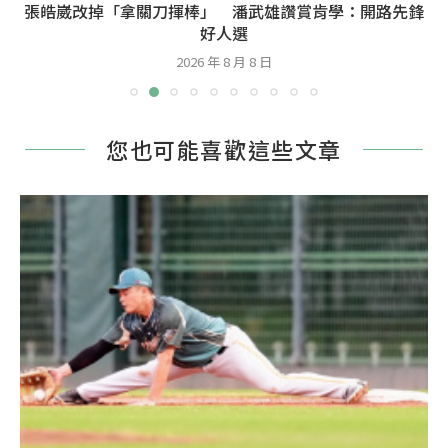
張皓崴改掉「拿關刀揮棒」 潘武雄讚賞肯學：開路先鋒
好人選
2026 年 8 月 8 日
您也可能喜歡這些文章