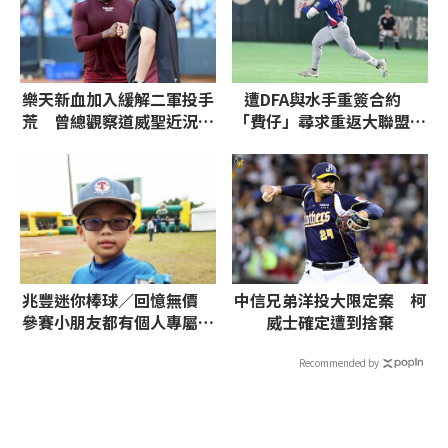
樂天新血加入緩解二軍投手
遭DFA與水手重簽合約
荒 曾總觀察道威聖近況：
「費仔」尋求重返大聯盟機
找回節奏與擊球品質
會
兆豐迷你棒球／回憶無價
中信兄弟洋投大限定案 柯
參賽小朋友都有個人專屬球
威士確定遭到捨棄
員卡
Recommended by