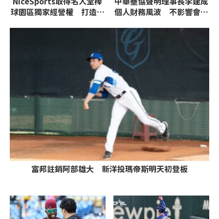
NiceSports取得名人堂棒
中華壘協聲明理事長李建成
球園區獨家經營權 打造全
個人財務風波 不影響會務
台首座運動科技棒球園區
和亞運代表隊備戰並將依章
程辦理改選
富邦註銷阿部雄大 新洋投瑪帝斯明天初登板