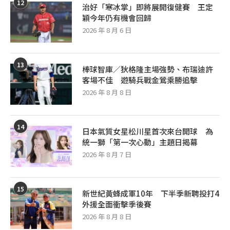
12
治好「寒冰掌」即將展開復健賽 王定
穎今年仍有機會回歸
2026 年 8 月 6 日
13
棒球智庫／狄格隆主場強勢、布瑞迪許
客場不佳 遊騎兵戰金鶯乘勝追擊
2026 年 8 月 8 日
14
日本氣質女星松川星首次來台開球 為
統一獅「第一次心動」主題日揭幕
2026 年 8 月 7 日
15
新世紀黃蜂成軍10年 下半季新聘投打4
外援全面衝擊季後賽
2026 年 8 月 8 日