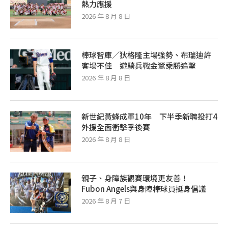
熱力應援
2026 年 8 月 8 日
棒球智庫／狄格隆主場強勢、布瑞迪許
客場不佳 遊騎兵戰金鶯乘勝追擊
2026 年 8 月 8 日
新世紀黃蜂成軍10年 下半季新聘投打4
外援全面衝擊季後賽
2026 年 8 月 8 日
親子、身障族觀賽環境更友善！
Fubon Angels與身障棒球員挺身倡議
2026 年 8 月 7 日