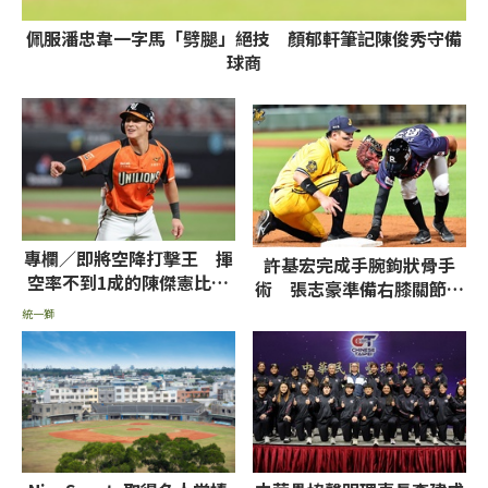
佩服潘忠韋一字馬「劈腿」絕技 顏郁軒筆記陳俊秀守備
球商
專欄／即將空降打擊王 揮
許基宏完成手腕鉤狀骨手
空率不到1成的陳傑憲比張
術 張志豪準備右膝關節鏡
育成、魔鷹更難纏
半月板手術
統一獅