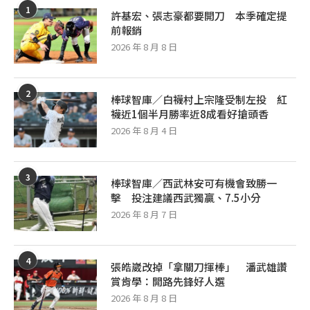
1
許基宏、張志豪都要開刀 本季確定提
前報銷
2026 年 8 月 8 日
2
棒球智庫／白襪村上宗隆受制左投 紅
襪近1個半月勝率近8成看好搶頭香
2026 年 8 月 4 日
3
棒球智庫／西武林安可有機會致勝一
擊 投注建議西武獨贏、7.5小分
2026 年 8 月 7 日
4
張皓崴改掉「拿關刀揮棒」 潘武雄讚
賞肯學：開路先鋒好人選
2026 年 8 月 8 日