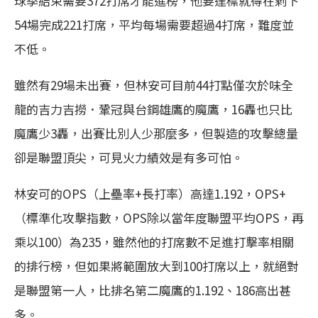
球季結束需要372打席才能進榜，他要達標就得在剩下
54場完成221打席，平均每場需要超過4打席，難度並
不低。
雖然有29場未出賽，但林安可目前44打點僅次於味全
龍的吉力吉撈．鞏冠與台鋼雄鷹的魔鷹，16轟也只比
魔鷹少3轟，出賽比別人少那麼多，但製造的攻擊總量
卻是聯盟頂尖，可見火力績效是有多可怕。
林安可的OPS（上壘率+長打率）高達1.192，OPS+
（標準化攻擊指數，OPS除以當年度聯盟平均OPS，再
乘以100）為235，雖然他的打席數不足進打擊率相關
的排行榜，但如果將範圍放大到100打席以上，就絕對
是聯盟第一人，比排名第二魔鷹的1.192、186高出甚
多。