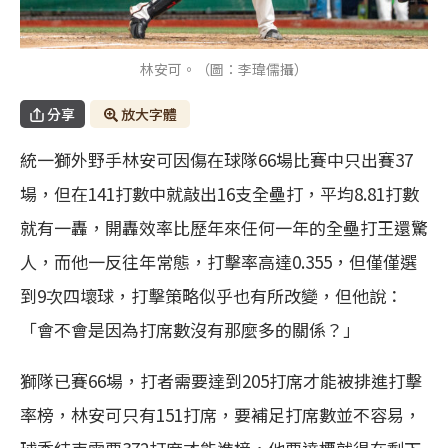
林安可。（圖：李瑋儒攝）
分享
放大字體
統一獅外野手林安可因傷在球隊66場比賽中只出賽37
場，但在141打數中就敲出16支全壘打，平均8.81打數
就有一轟，開轟效率比歷年來任何一年的全壘打王還驚
人，而他一反往年常態，打擊率高達0.355，但僅僅選
到9次四壞球，打擊策略似乎也有所改變，但他說：
「會不會是因為打席數沒有那麼多的關係？」
獅隊已賽66場，打者需要達到205打席才能被排進打擊
率榜，林安可只有151打席，要補足打席數並不容易，