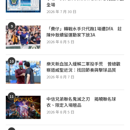
全場
2026 年 7 月 30 日
9
「費仔」轉戰水手只代跑1場遭DFA 莊
陳仲敖續留運動家下放3A
2026 年 8 月 5 日
10
樂天新血加入緩解二軍投手荒 曾總觀
察道威聖近況：找回節奏與擊球品質
2026 年 8 月 7 日
11
中信兄弟聯名鬼滅之刃 揭曉聯名球
衣、限定入場贈品
2026 年 8 月 5 日