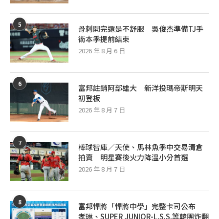
5
骨刺開完還是不舒服 吳俊杰準備TJ手
術本季提前結束
2026 年 8 月 6 日
6
富邦註銷阿部雄大 新洋投瑪帝斯明天
初登板
2026 年 8 月 7 日
7
棒球智庫／天使、馬林魚季中交易清倉
拍賣 明星賽後火力降溫小分首選
2026 年 8 月 7 日
8
富邦悍將「悍將中學」完整卡司公布
孝琳、SUPER JUNIOR-L.S.S.等韓團炸翻