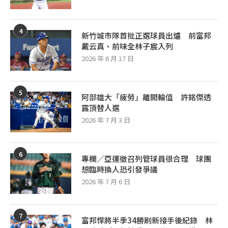
4
新竹城市隊首批正選球員出爐 前富邦
戴云真、前味全林子宸入列
2026 年 6 月 17 日
5
阿部雄大「疲勞」離開輪值 許銘傑透
露頂替人選
2026 年 7 月 3 日
6
專欄／亞運徵召列管球員很合理 球團
想臨時換人恐引發爭議
2026 年 7 月 6 日
7
富邦悍將半季34勝刷新接手後紀錄 林