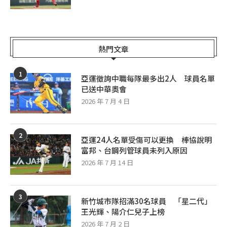
熱門文章
1
亞運徵詢中職每隊最多出2人 球員名單
已送中華奧會
2026 年 7 月 4 日
2
亞運24人名單受傷可以更換 棒協說明
富邦、台鋼列管球員未列入原因
2026 年 7 月 14 日
3
新竹城市隊招滿30名球員 「星二代」
王光輝、陽介仁兒子上榜
2026 年 7 月 2 日