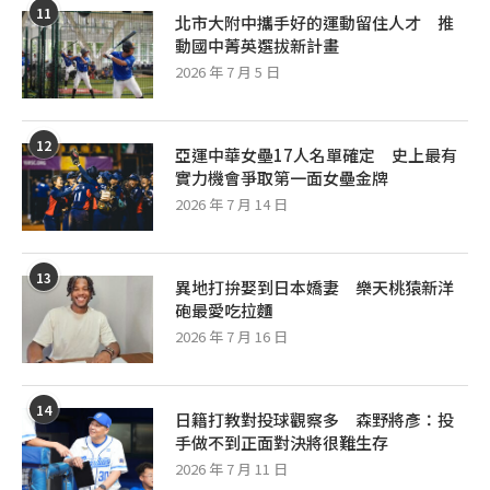
11
北市大附中攜手好的運動留住人才 推
動國中菁英選拔新計畫
2026 年 7 月 5 日
12
亞運中華女壘17人名單確定 史上最有
實力機會爭取第一面女壘金牌
2026 年 7 月 14 日
13
異地打拚娶到日本嬌妻 樂天桃猿新洋
砲最愛吃拉麵
2026 年 7 月 16 日
14
日籍打教對投球觀察多 森野將彥：投
手做不到正面對決將很難生存
2026 年 7 月 11 日