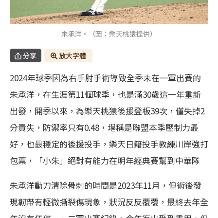
朱承洋。（圖：樂天桃猿提供）
分享
放大字體
2024年球季因為右手肘手術導致全季未在一軍出賽的
朱承洋，在生涯第11個球季，也是滿30歲這一年重新
出發，開季以來，為樂天桃猿後援登板39次，僅失掉2
分責失，防禦率只有0.48，堪稱是聯盟本季壓制力最
好，也最穩定的後援投手，樂天日籍投手教練川岸強打
包票，「小朱」絕對有能力在明年經典賽幫到中華隊
朱承洋動刀清除骨刺的時間是2023年11月，但術後發
現韌帶有輕微撕裂傷現象，狀況反反覆覆，最終去年全