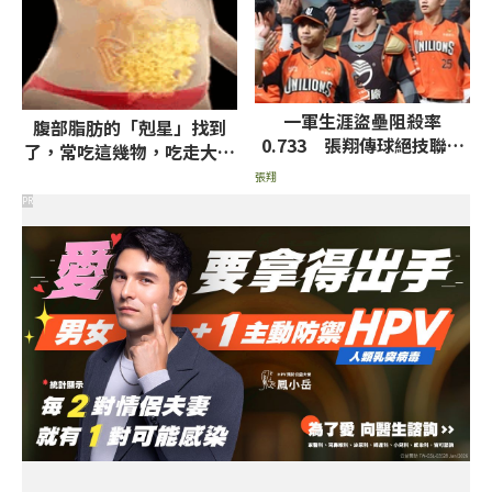
一軍生涯盜壘阻殺率
腹部脂肪的「剋星」找到
0.733 張翔傳球絕技聯盟
了，常吃這幾物，吃走大肚
獨一無二
囊，瘦出小蠻腰
張翔
PR