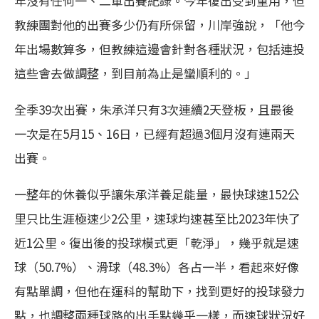
年沒有任何一、二軍出賽紀錄。今年復出受到重用，但
教練團對他的出賽多少仍有所保留，川岸強說，「他今
年出場數算多，但教練這邊會針對各種狀況，包括連投
這些會去做調整，到目前為止是蠻順利的。」
全季39次出賽，朱承洋只有3次連續2天登板，且最後
一次是在5月15、16日，已經有超過3個月沒有連兩天
出賽。
一整年的休養似乎讓朱承洋養足能量，最快球速152公
里只比生涯極速少2公里，速球均速甚至比2023年快了
近1公里。復出後的投球模式更「乾淨」，幾乎就是速
球（50.7%）、滑球（48.3%）各占一半，看起來好像
有點單調，但他在運科的幫助下，找到更好的投球發力
點，也調整兩種球路的出手點幾乎一樣，而速球狀況好