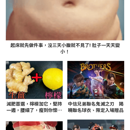
起床就先做件事，沒三天小腹就不見了! 肚子一天天變
小！
PR
減肥首選，檸檬加它，堅持
中信兄弟聯名鬼滅之刃 揭
一週，腰細了，瘦到你懷疑
曉聯名球衣、限定入場贈品
人生
PR