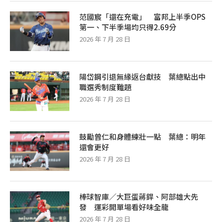
范國宸「還在充電」 富邦上半季OPS
第一、下半季場均只得2.69分
2026 年 7 月 28 日
陽岱鋼引退無緣返台獻技 葉總點出中
職選秀制度難題
2026 年 7 月 28 日
鼓勵曾仁和身體練壯一點 葉總：明年
還會更好
2026 年 7 月 28 日
棒球智庫／大巨蛋蔣銲、阿部雄大先
發 運彩開單場看好味全龍
2026 年 7 月 28 日