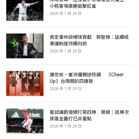
小熊客場乘勝追擊紅雀
2026 年 7 月 29 日
肯定辜仲諒棒球貢獻 郭智輝：延續成
果讓制度持續向前
2026 年 7 月 29 日
廉世彬、崔洪邏親送特調 《Cheer
Up》台南開趴四連發
2026 年 7 月 29 日
嘗試讓劉俊緯打第四棒 葉總：這棒次
排誰全壘打已非重點
2026 年 7 月 28 日