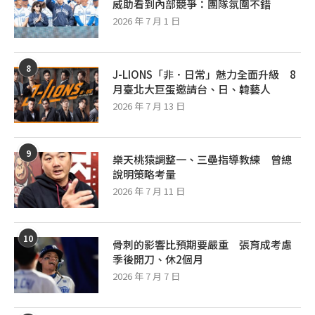
威助看到內部競爭：團隊氛圍不錯
2026 年 7 月 1 日
8
J-LIONS「非．日常」魅力全面升級 8
月臺北大巨蛋邀請台、日、韓藝人
2026 年 7 月 13 日
9
樂天桃猿調整一、三壘指導教練 曾總
說明策略考量
2026 年 7 月 11 日
10
骨刺的影響比預期要嚴重 張育成考慮
季後開刀、休2個月
2026 年 7 月 7 日