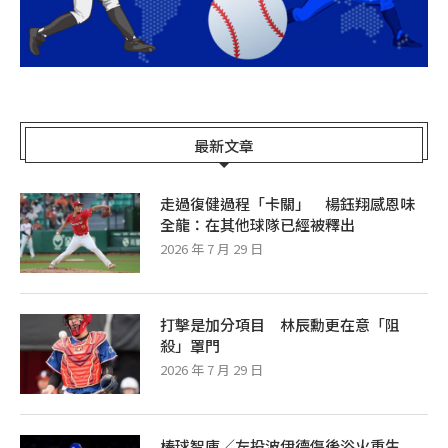
最新文章
走過復健過程「卡關」 楊鈺翔感恩味
全龍：在其他球隊已經被釋出
2026 年 7 月 29 日
打擊是加分項目 林辰勳更在意「阻
殺」罩門
2026 年 7 月 29 日
棒球智庫／左投波伊德傷後浴火重生