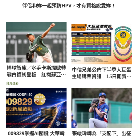
伴侶和妳一起預防HPV，才有資格說愛妳！
棒球智庫／水手卡斯提歐轉
中信兄弟公佈下半季大巨蛋
戰白襪初登板 紅襪蘇亞雷
主場購票資訊 15日開賣、
茲挨轟率低推薦讓分
18日全面售票
台灣運彩
PR
009829掌握AI關鍵 大華韓
張峻瑋轉為「支配下」出征