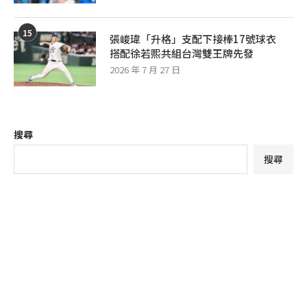
15
張峻瑋「升格」支配下接棒17號球衣
搭配徐若熙共組台灣雙王牌先發
2026 年 7 月 27 日
搜尋
搜尋