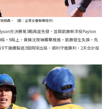
連2場開轟。 （圖：企業女壘聯賽提供）
son在決勝第3戰再度先發，並與凱撒新洋投Payton
完投9局。9局上，黃蜂沈筱琳觸擊推進，凱撒發生失誤，先
n在9下連續製造3個飛球出局，順利守進勝利，2天合計投