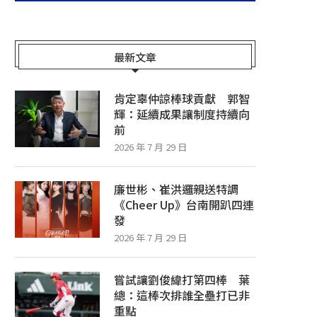
最新文章
肯定辜仲諒棒球貢獻 郭智
輝：延續成果讓制度持續向
前
2026 年 7 月 29 日
廉世彬、崔洪邏親送特調
《Cheer Up》台南開趴四連
發
2026 年 7 月 29 日
嘗試讓劉俊緯打第四棒 葉
總：這棒次排誰全壘打已非
重點