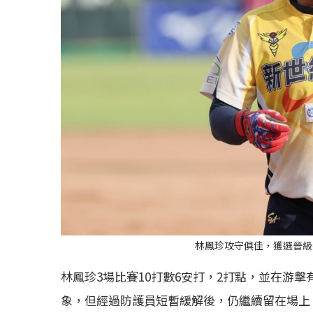
林鳳珍攻守俱佳，獲選晉級
林鳳珍3場比賽10打數6安打，2打點，並在游
象，但經過防護員短暫緩解後，仍繼續留在場上