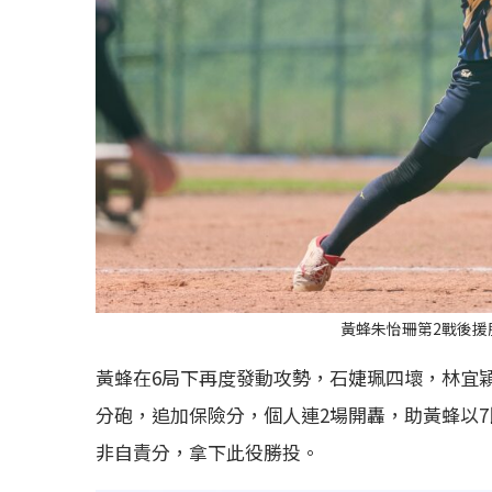
黃蜂朱怡珊第2戰後援
黃蜂在6局下再度發動攻勢，石婕珮四壞，林宜穎1分
分砲，追加保險分，個人連2場開轟，助黃蜂以7比
非自責分，拿下此役勝投。