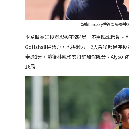
黃蜂Lindsay季後晉級賽
企業聯賽洋投單場投不滿4局，不受隔場限制。Aly
Gottshall拼體力，也拼毅力，2人最後都是
奉送1分，隨後林鳳珍安打追加保險分。Alyso
16局。