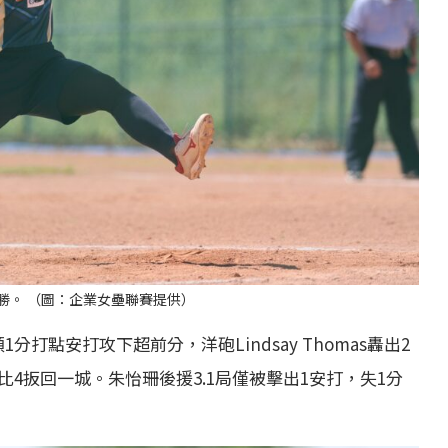
勝。 （圖：企業女壘聯賽提供）
打點安打攻下超前分，洋砲Lindsay Thomas轟出2
4扳回一城。朱怡珊後援3.1局僅被擊出1安打，失1分