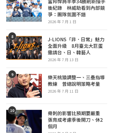
富邦悍將半季34勝刷新接手
後紀錄 林威助看到內部競
爭：團隊氛圍不錯
2026 年 7 月 1 日
8
J-LIONS「非．日常」魅力
全面升級 8月臺北大巨蛋
邀請台、日、韓藝人
2026 年 7 月 13 日
9
樂天桃猿調整一、三壘指導
教練 曾總說明策略考量
2026 年 7 月 11 日
10
骨刺的影響比預期要嚴重
張育成考慮季後開刀、休2
個月