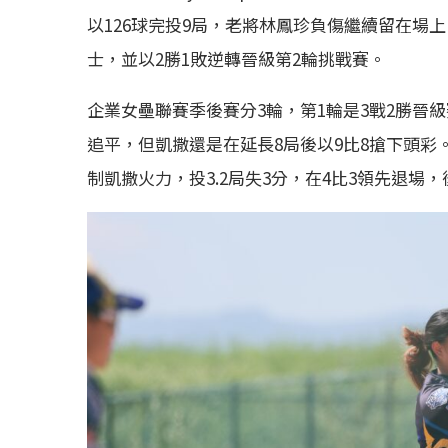
以126球完投9局，老將林鳳珍負傷繼續留在場上
士，並以2勝1敗逆轉晉級第2輪挑戰賽。
企業女壘聯賽季後賽分3輪，第1輪是3戰2勝晉級賽
追平，但凱撒還是在延長8局後以9比8搶下頭彩。
制凱撒火力，投3.2局失3分，在4比3領先退場