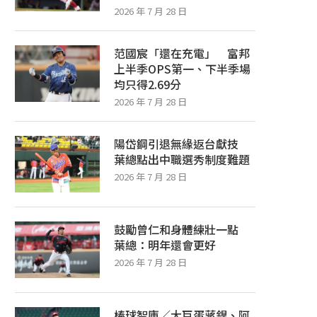
2026 年 7 月 28 日
范國宸「還在充電」 富邦
上半季OPS第一、下半季場
均只得2.69分
2026 年 7 月 28 日
陽岱鋼引退無緣返台獻技
葉總點出中職選秀制度難題
2026 年 7 月 28 日
鼓勵曾仁和身體練壯一點
葉總：明年還會更好
2026 年 7 月 28 日
棒球智庫／大巨蛋蔣銲、阿