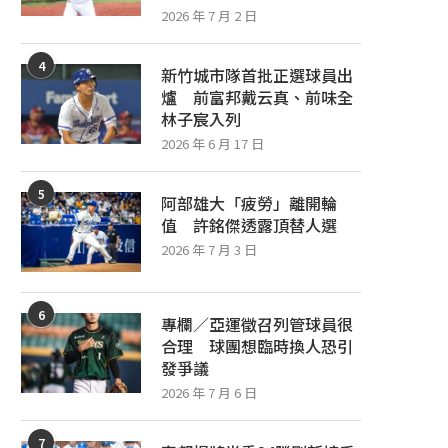
2026 年 7 月 2 日
4
新竹城市隊首批正選球員出
爐 前富邦戴云真、前味全
林子宸入列
2026 年 6 月 17 日
5
阿部雄大「疲勞」離開輪
值 許銘傑透露頂替人選
2026 年 7 月 3 日
6
專欄／亞運徵召列管球員很
合理 球團想臨時換人恐引
發爭議
2026 年 7 月 6 日
7