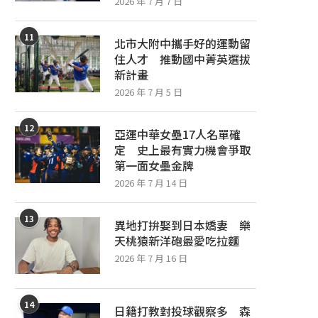
2026 年 7 月 7 日
11
北市大附中攜手好的運動留
住人才 推動國中菁英選拔
新計畫
2026 年 7 月 5 日
12
亞運中華女壘17人名單確
定 史上最有實力機會爭取
第一面女壘金牌
2026 年 7 月 14 日
13
異地打拚娶到日本嬌妻 樂
天桃猿新洋砲最愛吃拉麵
2026 年 7 月 16 日
14
日籍打教對投球觀察多 森