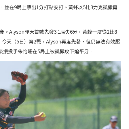
，並在9局上擊出1分打點安打。黃蜂以5比3力克凱撒勇
。Alyson昨天首戰先發3.1局失6分，黃蜂一度從2比8
今天（5日）第2戰，Alyson再度先發，但仍無法有效壓
，後援投手朱怡珊在5局上被凱撒攻下追平分。