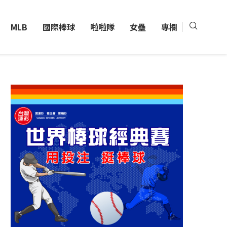
MLB
國際棒球
啦啦隊
女壘
專欄