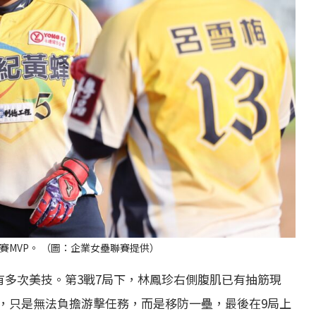
賽MVP。 （圖：企業女壘聯賽提供）
擊有多次美技。第3戰7局下，林鳳珍右側腹肌已有抽筋現
，只是無法負擔游擊任務，而是移防一壘，最後在9局上