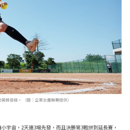
，助黃蜂晉級。 （圖：企業女壘聯賽提供）
在季後賽燃燒小宇宙，2天連3場先發，而且決勝第3戰拼到延長賽，