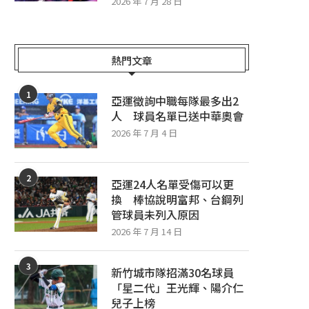
2026 年 7 月 28 日
熱門文章
1
亞運徵詢中職每隊最多出2
人 球員名單已送中華奧會
2026 年 7 月 4 日
2
亞運24人名單受傷可以更
換 棒協說明富邦、台鋼列
管球員未列入原因
2026 年 7 月 14 日
3
新竹城市隊招滿30名球員
「星二代」王光輝、陽介仁
兒子上榜