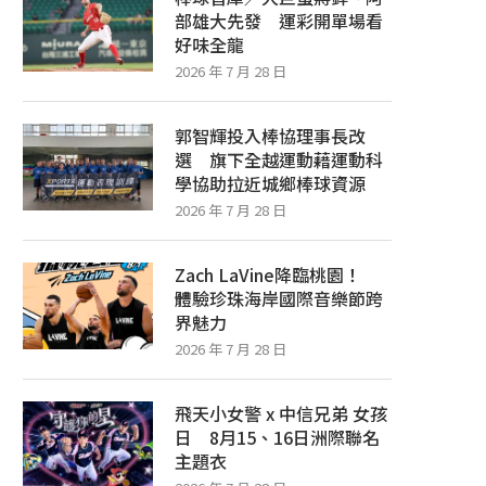
部雄大先發 運彩開單場看
好味全龍
2026 年 7 月 28 日
郭智輝投入棒協理事長改
選 旗下全越運動藉運動科
學協助拉近城鄉棒球資源
2026 年 7 月 28 日
Zach LaVine降臨桃園！
體驗珍珠海岸國際音樂節跨
界魅力
2026 年 7 月 28 日
飛天小女警 x 中信兄弟 女孩
日 8月15、16日洲際聯名
主題衣