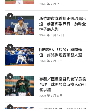
2026 年 7 月 2 日
4
新竹城市隊首批正選球員出
爐 前富邦戴云真、前味全
林子宸入列
2026 年 6 月 17 日
5
阿部雄大「疲勞」離開輪
值 許銘傑透露頂替人選
2026 年 7 月 3 日
6
專欄／亞運徵召列管球員很
合理 球團想臨時換人恐引
發爭議
2026 年 7 月 6 日
7