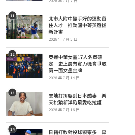
2026 年 7 月 7 日
11
北市大附中攜手好的運動留
住人才 推動國中菁英選拔
新計畫
2026 年 7 月 5 日
12
亞運中華女壘17人名單確
定 史上最有實力機會爭取
第一面女壘金牌
2026 年 7 月 14 日
13
異地打拚娶到日本嬌妻 樂
天桃猿新洋砲最愛吃拉麵
2026 年 7 月 16 日
棒球智庫／大巨蛋蔣銲、阿部雄大先
ZACH LAVINE降臨桃園！ 
14
發 運彩開單場看好味全龍
岸國際音樂節跨界...
日籍打教對投球觀察多 森