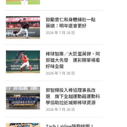
鼓勵曾仁和身體練壯一點
葉總：明年還會更好
2026 年 7 月 28 日
棒球智庫／大巨蛋蔣銲、阿
部雄大先發 運彩開單場看
好味全龍
2026 年 7 月 28 日
郭智輝投入棒協理事長改
選 旗下全越運動藉運動科
學協助拉近城鄉棒球資源
2026 年 7 月 28 日
Zach LaVine降臨桃園！