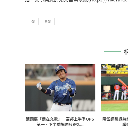
中職
日職
總：這棒次
范國宸「還在充電」 富邦上半季OPS
陽岱鋼引退無
點
第一、下半季場均只得2....
職