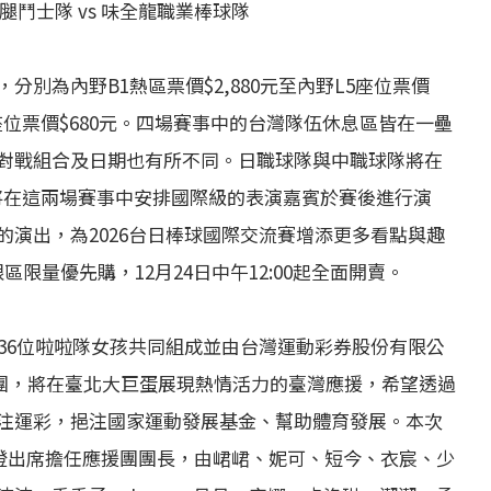
火腿鬥士隊 vs 味全龍職業棒球隊
別為內野B1熱區票價$2,880元至內野L5座位票價
L5座位票價$680元。四場賽事中的台灣隊伍休息區皆在一壘
對戰組合及日期也有所不同。日職球隊與中職球隊將在
流賽，將在這兩場賽事中安排國際級的表演嘉賓於賽後進行演
演出，為2026台日棒球國際交流賽增添更多看點與趣
限區限量優先購，12月24日中午12:00起全面開賣。
36位啦啦隊女孩共同組成並由台灣運動彩券股份有限公
應援團，將在臺北大巨蛋展現熱情活力的臺灣應援，希望透過
注運彩，挹注國家運動發展基金、幫助體育發展。本次
y及柏澄出席擔任應援團團長，由峮峮、妮可、短今、衣宸、少