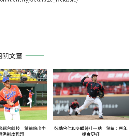
相關文章
緣返台獻技 葉總點出中
鼓勵曾仁和身體練壯一點 葉總：明年
選秀制度難題
還會更好