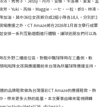
沛、秀秀子、Jessy、丹丹、安娜、卡洛琳、潔潔、孟
、Yuki、芮絲、Maggie、一七、一粒、妡0、林浠、
加油，其中36位女孩將分成2組小隊各18人，分別於2
應援之外，CT Amaze將在2026年1月首次舉行成軍
，並安排一系列互動遊戲進行體驗，讓球迷朋友們可以為
時在外野二樓座位區、對戰中職球隊時在三壘側，軟
rl將各自率領啦啦隊女孩與應援團前來台灣為所屬球隊應援支持，
舒適的品牌鞋款做為台灣運彩CT Amaze的應援鞋款，熱
中，帶來更多火熱的能量。本次賽事由緯來電視網轉
tivity/detail/26_rfclassic)。