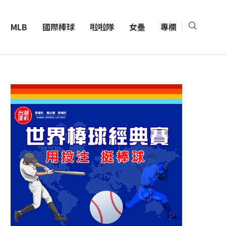
MLB
國際棒球
啦啦隊
女壘
專欄