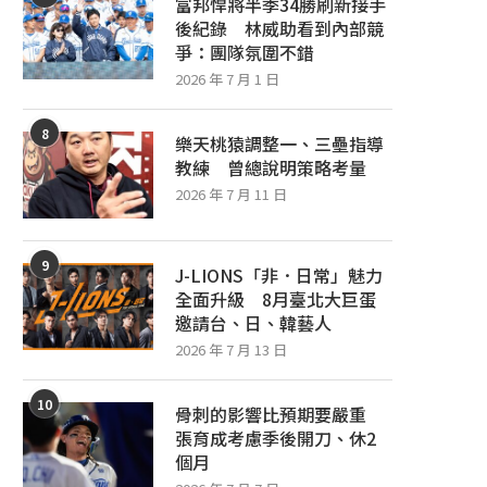
富邦悍將半季34勝刷新接手
後紀錄 林威助看到內部競
爭：團隊氛圍不錯
2026 年 7 月 1 日
8
樂天桃猿調整一、三壘指導
教練 曾總說明策略考量
2026 年 7 月 11 日
9
J-LIONS「非．日常」魅力
全面升級 8月臺北大巨蛋
邀請台、日、韓藝人
2026 年 7 月 13 日
10
骨刺的影響比預期要嚴重
張育成考慮季後開刀、休2
個月