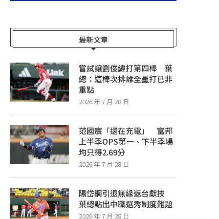
最新文章
嘗試讓劉俊緯打第四棒 葉
總：這棒次排誰全壘打已非
重點
2026 年 7 月 28 日
范國宸「還在充電」 富邦
上半季OPS第一、下半季場
均只得2.69分
2026 年 7 月 28 日
陽岱鋼引退無緣返台獻技
葉總點出中職選秀制度難題
2026 年 7 月 28 日