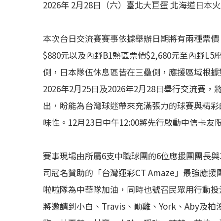
2026年 2月28日（六）臺北大巨蛋 北海道日本
本次台日交流賽賽事依據舉辦日期將有兩種票價，分
$880元以及內野B1熱區票價$2,680元至內野
側，日本隊伍休息區皆在三壘側，應援區域根據
2026年2月25日及2026年2月28日舉行交
出，盼能為台灣球迷帶來充滿張力的球賽與精彩的
味性。12月23日中午12:00將先行啟動中信卡友
賽事現場由所屬6支中職球團的6位應援團團長與
司冠名贊助的「台灣運彩CT Amaze」最強
啦啦隊為中華隊加油，同時也號召民眾用行動投
將邀請到小白、Travis、勛雞、York、Ab