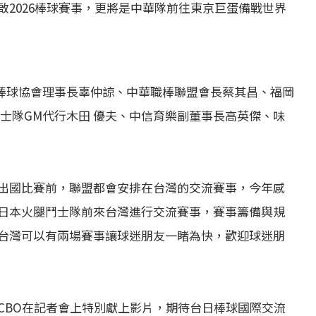
2026棒球賽事，更將是中華隊前往東京巨蛋備戰世界
國棒球協會理事長辜仲諒、中華職棒聯盟會長蔡其昌、福岡
士隊GM代行木田 優夫、中信育樂副董事長高英傑、味
出國比賽前，聯盟都會安排在台灣的交流賽事，今年感
日本火腿鬥士隊前來台灣進行交流賽事，賽事籌備與規
台灣可以有兩場賽事讓球迷朋友一睹為快，歡迎球迷朋
CBO在記者會上特別獻上影片，期待台日棒球國際交流