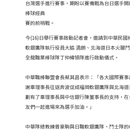
台灣選手進行賽事，期盼以賽備戰為台日選手開啟
棒球經典
賽的前哨戰。
今(16)日舉行賽事啟動記者會，邀請到中華民
軟銀鷹隊執行役員大脇 満朗、北海道日本火腿鬥
全龍職業棒球隊丁仲緯領隊進行啟動儀式。
中華職棒聯盟會長蔡其昌表示：「各大國際賽事
謝辜理事長往返奔波促成福岡軟銀鷹隊與北海道
劃有了辜理事長與中信銀行陳董事長的支持，在
友們一起進場來為選手加油。」
中華隊總教練曾豪駒與日職軟銀鷹隊、鬥士隊的