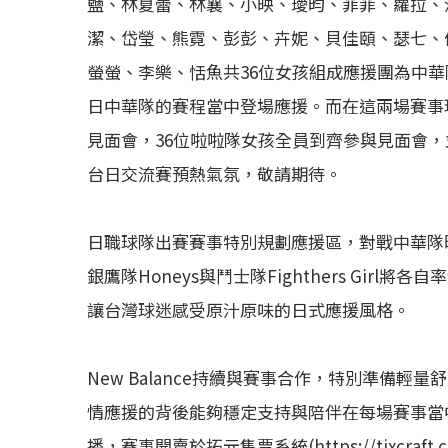
鹽、林夏蕾、林襄、小映、璦昀、菲菲、蘿拉、沛
潔、岱瑩、熊霓、彭彭、卉妮、貝佳頤、瑟七、侯芳
螢螢、李樂、恬魚共36位女孩組成應援團為中華隊
日中華隊的賽程當中登場應援。而在這兩場賽事現場
見面會，36位啦啦隊女孩全員到齊參與見面會
台日交流賽預熱氣氛，敬請期待。
日職球隊出賽賽事特別規劃應援區，對戰中華隊
銀鷹隊Honeys與鬥士隊Fighthers Gi
讓台灣球迷感受原汁原味的日式應援風格。
New Balance持續與賽事合作，特別準備輕量
情應援的背後能夠穩定支持與陪伴在每場賽事當
播，賽事開賣於拓元售票系統(https://tixcraft.com/ac