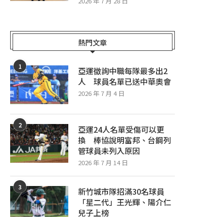
2026 年 7 月 28 日
熱門文章
1
亞運徵詢中職每隊最多出2
人 球員名單已送中華奧會
2026 年 7 月 4 日
2
亞運24人名單受傷可以更
換 棒協說明富邦、台鋼列
管球員未列入原因
2026 年 7 月 14 日
3
新竹城市隊招滿30名球員
「星二代」王光輝、陽介仁
兒子上榜