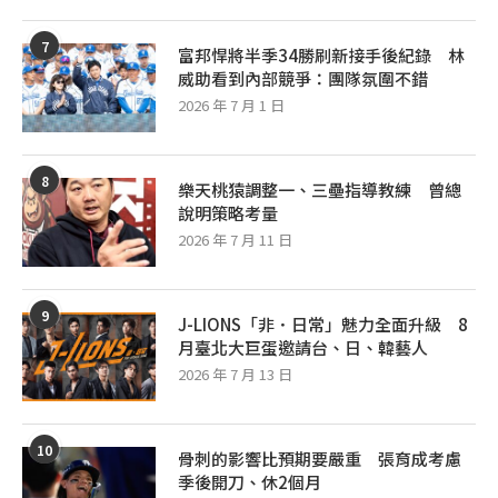
7
富邦悍將半季34勝刷新接手後紀錄 林
威助看到內部競爭：團隊氛圍不錯
2026 年 7 月 1 日
8
樂天桃猿調整一、三壘指導教練 曾總
說明策略考量
2026 年 7 月 11 日
9
J-LIONS「非．日常」魅力全面升級 8
月臺北大巨蛋邀請台、日、韓藝人
2026 年 7 月 13 日
10
骨刺的影響比預期要嚴重 張育成考慮
季後開刀、休2個月