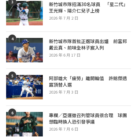
3
新竹城市隊招滿30名球員 「星二代」
王光輝、陽介仁兒子上榜
2026 年 7 月 2 日
4
新竹城市隊首批正選球員出爐 前富邦
戴云真、前味全林子宸入列
2026 年 6 月 17 日
5
阿部雄大「疲勞」離開輪值 許銘傑透
露頂替人選
2026 年 7 月 3 日
6
專欄／亞運徵召列管球員很合理 球團
想臨時換人恐引發爭議
2026 年 7 月 6 日