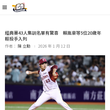
經典賽43人集訓名單有驚喜 賴胤豪等5位20歲年
輕投手入列
作者：
陳 立勳
2026 年 1 月 12 日