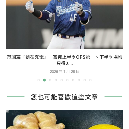
范國宸「還在充電」 富邦上半季OPS第一、下半季場均
只得2....
2026 年 7 月 28 日
您也可能喜歡這些文章
PR