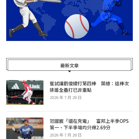
最新文章
嘗試讓劉俊緯打第四棒 葉總：這棒次
排誰全壘打已非重點
2026 年 7 月 28 日
范國宸「還在充電」 富邦上半季OPS
第一、下半季場均只得2.69分
2026 年 7 月 28 日