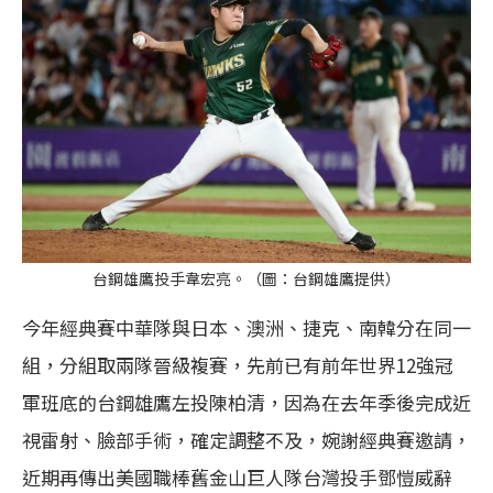
台鋼雄鷹投手韋宏亮。（圖：台鋼雄鷹提供）
今年經典賽中華隊與日本、澳洲、捷克、南韓分在同一
組，分組取兩隊晉級複賽，先前已有前年世界12強冠
軍班底的台鋼雄鷹左投陳柏清，因為在去年季後完成近
視雷射、臉部手術，確定調整不及，婉謝經典賽邀請，
近期再傳出美國職棒舊金山巨人隊台灣投手鄧愷威辭