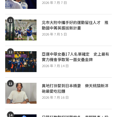
2026 年 7 月 7 日
11
北市大附中攜手好的運動留住人才 推
動國中菁英選拔新計畫
2026 年 7 月 5 日
12
亞運中華女壘17人名單確定 史上最有
實力機會爭取第一面女壘金牌
2026 年 7 月 14 日
13
異地打拚娶到日本嬌妻 樂天桃猿新洋
砲最愛吃拉麵
2026 年 7 月 16 日
14