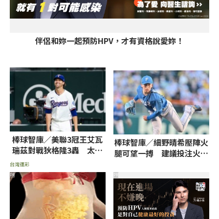
伴侶和妳一起預防HPV，才有資格說愛妳！
棒球智庫／美聯3冠王艾瓦
棒球智庫／細野晴希壓陣火
瑞茲對戰狄格隆3轟 太空
腿可望一搏 建議投注火腿
人戰遊騎兵拼大分
獨贏、7.5大
台灣運彩
PR
PR