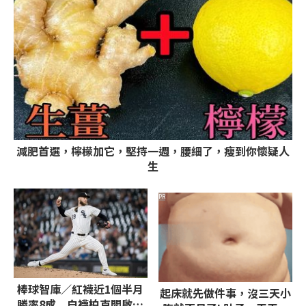
減肥首選，檸檬加它，堅持一週，腰細了，瘦到你懷疑人
生
PR
棒球智庫／紅襪近1個半月
起床就先做件事，沒三天小
勝率8成 白襪柏克開啟賽