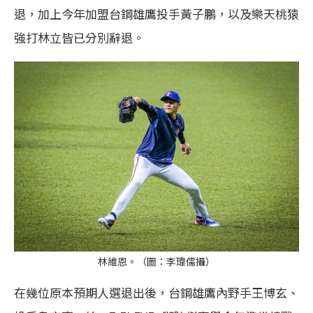
退，加上今年加盟台鋼雄鷹投手黃子鵬，以及樂天桃猿
強打林立皆已分別辭退。
林維恩。（圖：李瑋儒攝）
在幾位原本預期人選退出後，台鋼雄鷹內野手王博玄、