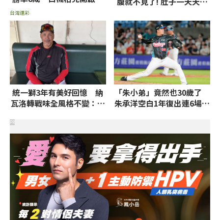
腹就不見了! 肚子一天天變
揚模式拼小分
小！
台灣運彩
統一獅3年有美好回憶 納
「朱小弟」竟然也30歲了
瓦洛轉戰味全風格不變：運
朱承洋空白1年復出連6場無
用投手強項
失分
PR