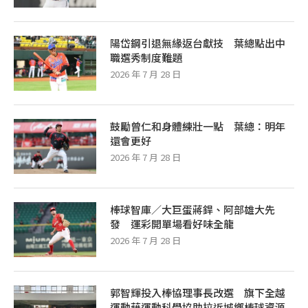
陽岱鋼引退無緣返台獻技 葉總點出中
職選秀制度難題
2026 年 7 月 28 日
鼓勵曾仁和身體練壯一點 葉總：明年
還會更好
2026 年 7 月 28 日
棒球智庫／大巨蛋蔣銲、阿部雄大先
發 運彩開單場看好味全龍
2026 年 7 月 28 日
郭智輝投入棒協理事長改選 旗下全越
運動藉運動科學協助拉近城鄉棒球資源