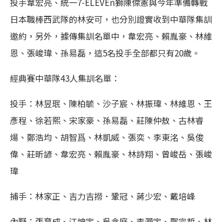
投手韋宏亮、統一7-ELEVEn獅陳傑憲與今年準備轉戰
日本職棒西武隊的林安可，也分別證實收到中華隊集訓
邀約，另外，據傳集訓名單中，韋宏亮、賴胤豪、林維
恩、張峻瑋、孫易磊，這5名投手全部都只有20歲。
經典賽中華隊43人集訓名單：
投手：林昱珉、陳柏毓、沙子宸、林振瑋、林維恩、王
彥程、徐若熙、宋家豪、孫易磊、莊陳仲敖、古林睿
煬、鄭浩均、胡智爲、林凱威、張奕、李東洺、吳俊
偉、莊昕諺、韋宏亮、賴胤豪、林詩翔、曾峻岳、張峻
瑋
捕手：林家正、吉力吉撈．鞏冠、蔣少宏、戴培峰
內野：張育成、江坤宇、吳念庭、李灝宇、鄭宗哲、林