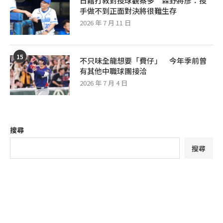
日籍打教對投球觀察多 森野將彥：投
手做不到正面對決將很難生存
2026 年 7 月 11 日
15
不只味全龍想要「費仔」 今年季前曾
有其他中職球團接洽
2026 年 7 月 4 日
搜尋
搜尋