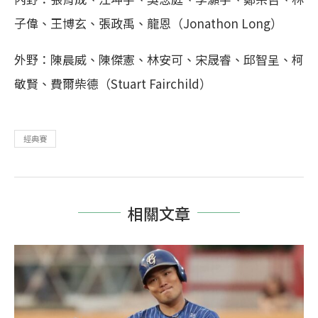
子偉、王博玄、張政禹、龍恩（Jonathon Long）
外野：陳晨威、陳傑憲、林安可、宋晟睿、邱智呈、柯
敬賢、費爾柴德（Stuart Fairchild）
經典賽
相關文章