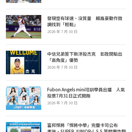
發現空有球速、沒質量 賴胤豪動作微
調找到「輕鬆」
2026 年 7 月 30 日
中信兄弟簽下新洋投杰克 彭政閔點出
「高角度」優勢
2026 年 7 月 30 日
Fubon Angels mini培訓學員出爐 人氣
投票7月31日正式開跑
2026 年 7 月 30 日
富邦悍將「悍將中學」完整卡司公布
孝琳、SUPER JUNIOR-L.S.S.等韓團炸翻