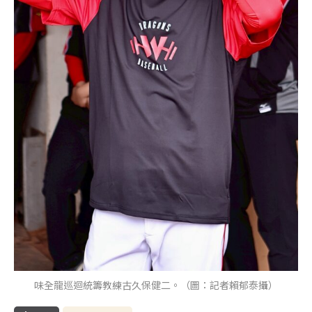
味全龍巡迴統籌教練古久保健二。（圖：記者賴郁泰攝）