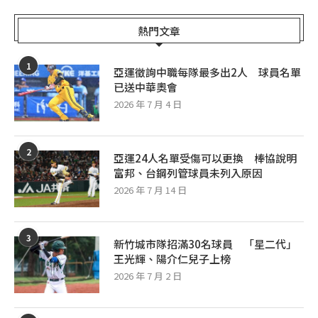
熱門文章
1
亞運徵詢中職每隊最多出2人 球員名單
已送中華奧會
2026 年 7 月 4 日
2
亞運24人名單受傷可以更換 棒協說明
富邦、台鋼列管球員未列入原因
2026 年 7 月 14 日
3
新竹城市隊招滿30名球員 「星二代」
王光輝、陽介仁兒子上榜
2026 年 7 月 2 日