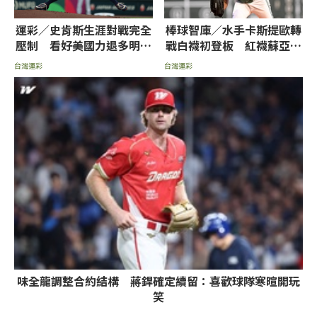
運彩／史肯斯生涯對戰完全
棒球智庫／水手卡斯提歐轉
壓制 看好美國力退多明尼
戰白襪初登板 紅襪蘇亞雷
加晉級決賽
茲挨轟率低推薦讓分
台灣運彩
台灣運彩
味全龍調整合約結構 蔣銲確定續留：喜歡球隊寒暄開玩
笑