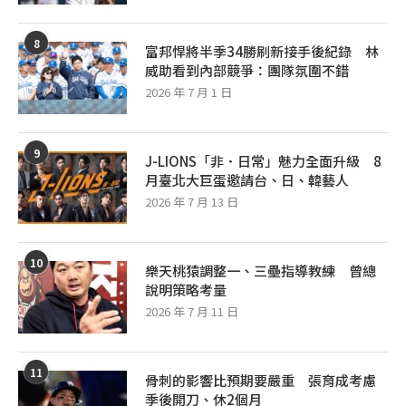
8
富邦悍將半季34勝刷新接手後紀錄 林
威助看到內部競爭：團隊氛圍不錯
2026 年 7 月 1 日
9
J-LIONS「非．日常」魅力全面升級 8
月臺北大巨蛋邀請台、日、韓藝人
2026 年 7 月 13 日
10
樂天桃猿調整一、三壘指導教練 曾總
說明策略考量
2026 年 7 月 11 日
11
骨刺的影響比預期要嚴重 張育成考慮
季後開刀、休2個月