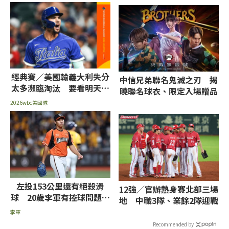
經典賽／美國輸義大利失分
中信兄弟聯名鬼滅之刃 揭
太多瀕臨淘汰 要看明天義
曉聯名球衣、限定入場贈品
墨戰結果
2026wbc美國隊
左投153公里還有絕殺滑
12強／官辦熱身賽北部三場
球 20歲李軍有控球問題
地 中職3隊、業餘2隊迎戰
嘟嘟：協助引導他
李軍
Recommended by