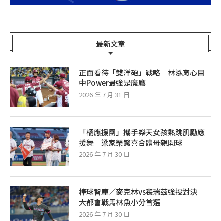
最新文章
正面看待「雙洋砲」戰略 林泓育心目
中Power最強是魔鷹
2026 年 7 月 31 日
「橘應援團」攜手樂天女孩熱跳肌勵應
援舞 梁家榮驚喜合體母親開球
2026 年 7 月 30 日
棒球智庫／麥克林vs裴瑞茲強投對決
大都會戰馬林魚小分首選
2026 年 7 月 30 日