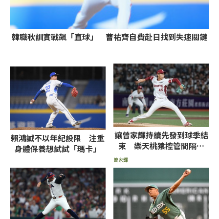
韓職秋訓實戰飆「直球」 曹祐齊自費赴日找到失速關鍵
讓曾家輝持續先發到球季結
賴鴻誠不以年紀設限 注重
束 樂天桃猿控管間隔天
身體保養想試試「瑪卡」
數、單場球數
曾家輝