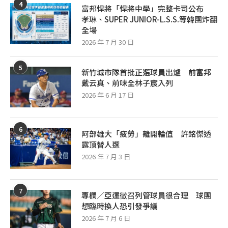
4
富邦悍將「悍將中學」完整卡司公布
孝琳、SUPER JUNIOR-L.S.S.等韓團炸翻
全場
2026 年 7 月 30 日
5
新竹城市隊首批正選球員出爐 前富邦
戴云真、前味全林子宸入列
2026 年 6 月 17 日
6
阿部雄大「疲勞」離開輪值 許銘傑透
露頂替人選
2026 年 7 月 3 日
7
專欄／亞運徵召列管球員很合理 球團
想臨時換人恐引發爭議
2026 年 7 月 6 日