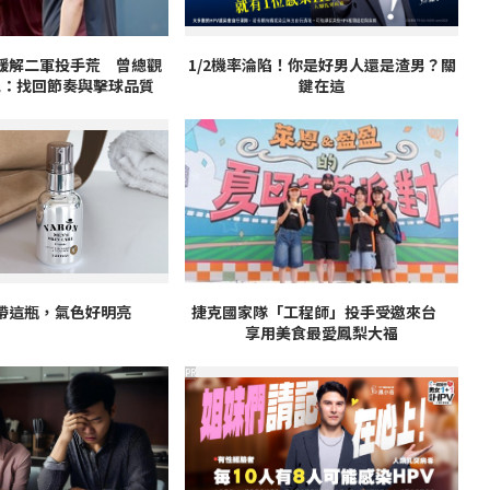
緩解二軍投手荒 曾總觀
1/2機率淪陷！你是好男人還是渣男？關
況：找回節奏與擊球品質
鍵在這
帶這瓶，氣色好明亮
捷克國家隊「工程師」投手受邀來台
享用美食最愛鳳梨大福
PR