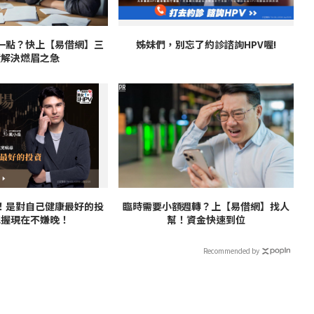
一點？快上【易借網】三
姊妹們，別忘了約診諮詢HPV喔!
鐘解決燃眉之急
PR
V！是對自己健康最好的投
臨時需要小額週轉？上【易借網】找人
把握現在不嫌晚！
幫！資金快速到位
Recommended by