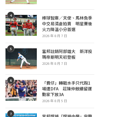
4
棒球智庫／天使、馬林魚季
中交易清倉拍賣 明星賽後
火力降溫小分首選
2026 年 8 月 7 日
5
富邦註銷阿部雄大 新洋投
瑪帝斯明天初登板
2026 年 8 月 7 日
6
「費仔」轉戰水手只代跑1
場遭DFA 莊陳仲敖續留運
動家下放3A
2026 年 8 月 5 日
7
富邦悍將「悍將中學」完整