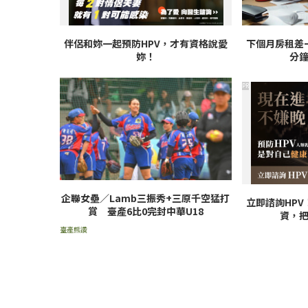
伴侶和妳一起預防HPV，才有資格說愛
下個月房租差
妳！
分
PR
企聯女壘／Lamb三振秀+三原千空猛打
立即諮詢HP
賞 臺產6比0完封中華U18
資，
臺產熊讚