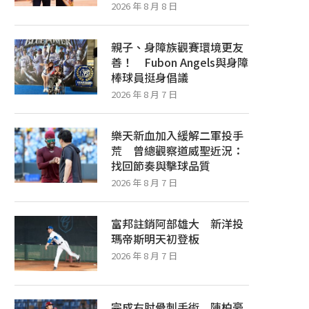
2026 年 8 月 8 日
親子、身障族觀賽環境更友
善！ Fubon Angels與身障
棒球員挺身倡議
2026 年 8 月 7 日
樂天新血加入緩解二軍投手
荒 曾總觀察道威聖近況：
找回節奏與擊球品質
2026 年 8 月 7 日
富邦註銷阿部雄大 新洋投
瑪帝斯明天初登板
2026 年 8 月 7 日
完成右肘骨刺手術 陳柏豪