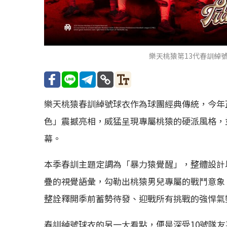
樂天桃猿第13代春訓綽
樂天桃猿春訓綽號球衣作為球團經典傳統，今年正
色」震撼亮相，威猛呈現專屬桃猿的硬派風格，
幕。
本季春訓主題定調為「暴力猿覺醒」，整體設計
疊的視覺語彙，勾勒出桃猿男兒專屬的戰鬥意象
整詮釋開季前蓄勢待發、迎戰所有挑戰的強悍氣
春訓綽號球衣的另一大看點，便是深受10號隊