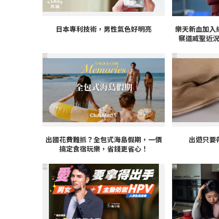
日本專利技術，男性氣色好明亮
樂天新血加入
察道威聖近
PR
PR
出國花費難抓？全包式海島假期，一價
出遊只要
搞定食宿玩樂，省錢更省心！
PR
PR