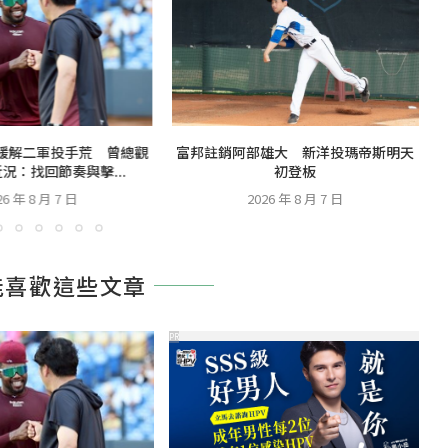
緩解二軍投手荒 曾總觀
富邦註銷阿部雄大 新洋投瑪帝斯明天
況：找回節奏與擊...
初登板
26 年 8 月 7 日
2026 年 8 月 7 日
能喜歡這些文章
PR