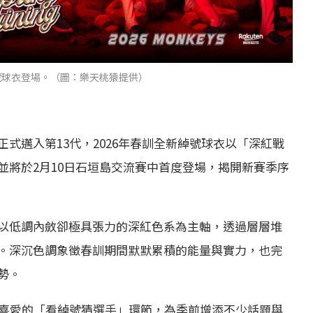
號球衣登場。（圖：樂天桃猿提供）
式邁入第13代，2026年春訓全新綽號球衣以「深紅戰
並將於2月10日石垣島交流賽中首度登場，揭開新賽季序
以低調內斂卻極具張力的深紅色系為主軸，透過層層堆
。深沉色調象徵春訓期間默默累積的能量與實力，也完
勢。
友喜愛的「看綽號猜選手」環節，為季前增添不少話題與