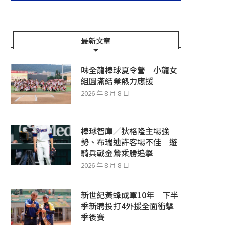
最新文章
味全龍棒球夏令營 小龍女
組圓滿結業熱力應援
2026 年 8 月 8 日
棒球智庫／狄格隆主場強
勢、布瑞迪許客場不佳 遊
騎兵戰金鶯乘勝追擊
2026 年 8 月 8 日
新世紀黃蜂成軍10年 下半
季新聘投打4外援全面衝擊
季後賽