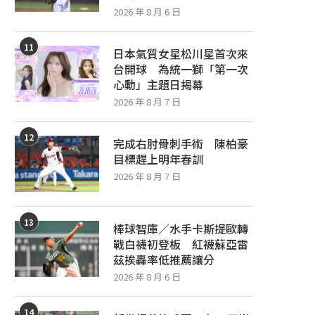
2026 年 8 月 6 日
11
日本氣質女星松川星首次來
台開球 為統一獅「第一次
心動」主題日揭幕
2026 年 8 月 7 日
12
完成右肘骨刺手術 陳柏豪
目標趕上明年春訓
2026 年 8 月 7 日
13
棒球智庫／水手卡斯提歐轉
戰白襪初登板 紅襪蘇亞雷
茲挨轟率低推薦讓分
2026 年 8 月 6 日
14