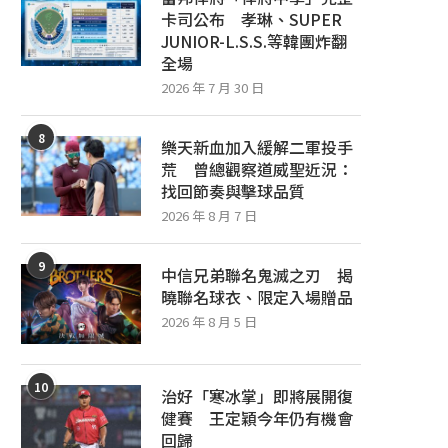
卡司公布 孝琳、SUPER
JUNIOR-L.S.S.等韓團炸翻
全場
2026 年 7 月 30 日
8
樂天新血加入緩解二軍投手
荒 曾總觀察道威聖近況：
找回節奏與擊球品質
2026 年 8 月 7 日
9
中信兄弟聯名鬼滅之刃 揭
曉聯名球衣、限定入場贈品
2026 年 8 月 5 日
10
治好「寒冰掌」即將展開復
健賽 王定穎今年仍有機會
回歸