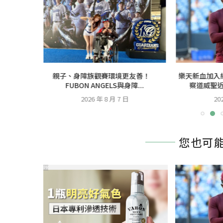
組圓滿結業
親子、身障族觀賽環境更友善！
樂天新血加入
FUBON ANGELS與身障...
察道威聖近
2026 年 8 月 7 日
20
您也可
PR