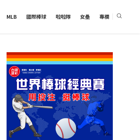
MLB
國際棒球
啦啦隊
女壘
專欄