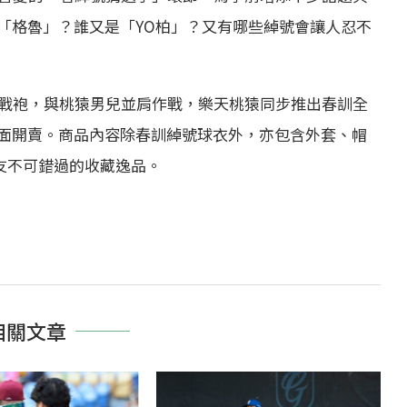
「格魯」？誰又是「YO柏」？又有哪些綽號會讓人忍不
款戰袍，與桃猿男兒並肩作戰，樂天桃猿同步推出春訓全
面開賣。商品內容除春訓綽號球衣外，亦包含外套、帽
友不可錯過的收藏逸品。
相關文章