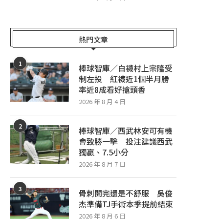
熱門文章
1
棒球智庫／白襪村上宗隆受
制左投 紅襪近1個半月勝
率近8成看好搶頭香
2026 年 8 月 4 日
2
棒球智庫／西武林安可有機
會致勝一擊 投注建議西武
獨贏、7.5小分
2026 年 8 月 7 日
3
骨刺開完還是不舒服 吳俊
杰準備TJ手術本季提前結束
2026 年 8 月 6 日