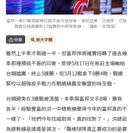
富邦一軍打擊高國輝在選手身分退休後，曾前往美、日進修，也擔
曾擔任經典賽和12強賽的中華隊教練。（攝影：李瑋儒）
分享
放大字體
雖然上半季才剛過一半，但富邦悍將確實扭轉了過去幾
季那種積弱不振的印象，即使5月17日在新莊主場輸給
台鋼雄鷹，終止5連勝，但5月12戰拿下8勝4敗，戰績
緊咬以超強投手戰力在戰績稱霸全聯盟的味全龍。
台鋼避免在3連戰被清盤，本季與富邦交手8場，勝負
各半，經驗豐富的洪一中總教練覺得今年的富邦真的不
一樣了，「他們今年找威助來，真的找對了。」洪總認
為總教練是誰還是其次，「職棒球隊真正要成功的是要