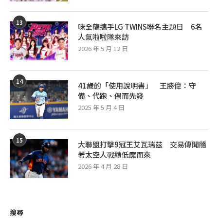
13
味全龍攜手LG TWINS聯名主題日 6名
人氣啦啦隊來訪
2026 年 5 月 12 日
14
41歲的「使用說明書」 王勝偉：守
備、代跑、偶而先發
2025 年 5 月 4 日
15
大聯盟打擊9冠王艾瓦瑞茲 交易傳聞隨
著太空人戰績低靡而來
2026 年 4 月 28 日
搜尋