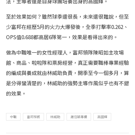
法，主導者還是自身球團培養出身的高國輝。
至於效果如何？雖然球季還很長，未來還很難說，但至
少富邦在經歷5月的火力大爆發後，全季打擊率0.262、
OPS值0.688都高居6隊第一，效果是看得出來的。
做為中職唯一的女性經理人，富邦領隊陳昭如主攻場
館、商品、啦啦隊和票房經營，真正需要職棒專業經驗
的編成與養成就由林威助負責，開季至今一個多月，算
是分得蠻清楚的，林威助的強勢主導作風似乎也有不錯
的效果。
中職
富邦悍將
林威助
謝岱穎專欄
高國輝