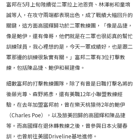
富邦在5月上旬陸續從二軍拉上池恩齊、林澤彬和童堉
誠等人，在攻守兩端都表現出色，成了戰績大幅回升的
關鍵，這方面高國輝歸功於二軍教練團，「像是品捷，
像是鮑伊，還有偉哥，他們就是在二軍也很認真的幫忙
訓練球員，我心裡想的是，今天一軍成績好，也是跟二
軍那邊的訓練很紮實有關。」富邦二軍有3位打擊教
練，包括陳品捷、鮑伊和蔡建偉。
細數富邦的打擊教練團隊，除了有曾是日職打擊名將的
後藤光尊、森野將彥，還有美職12年小聯盟教練經
驗，在去年加盟富邦前，曾在樂天桃猿待2年的鮑伊
（Charles Poe），以及旅美回歸的高國輝和陳品捷
等。而高國輝在退休轉教練之後，曾參與日本火腿春
訓，也曾前往美國Driveline基地進修。