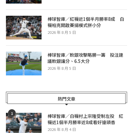
棒球智庫／紅襪近1個半月勝率8成 白
襪柏克開啟賽揚模式拼小分
2026 年 8 月 5 日
棒球智庫／軟銀攻擊略勝一籌 投注建
議軟銀讓分、6.5大分
2026 年 8 月 5 日
熱門文章
1
棒球智庫／白襪村上宗隆受制左投 紅
襪近1個半月勝率近8成看好搶頭香
2026 年 8 月 4 日