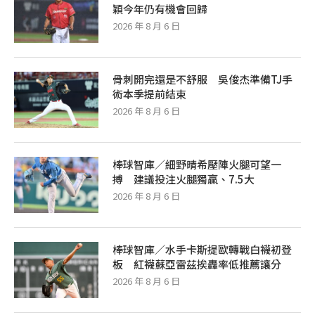
穎今年仍有機會回歸
2026 年 8 月 6 日
骨刺開完還是不舒服 吳俊杰準備TJ手
術本季提前結束
2026 年 8 月 6 日
棒球智庫／細野晴希壓陣火腿可望一
搏 建議投注火腿獨贏、7.5大
2026 年 8 月 6 日
棒球智庫／水手卡斯提歐轉戰白襪初登
板 紅襪蘇亞雷茲挨轟率低推薦讓分
2026 年 8 月 6 日