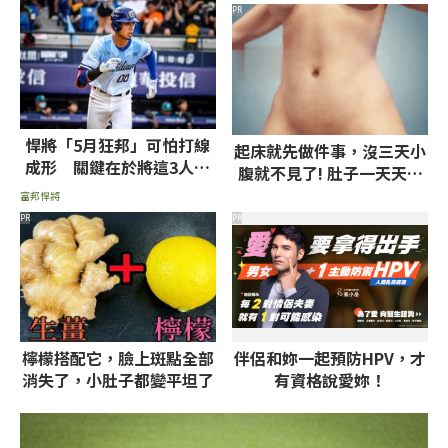
PR
悍將「5月狂邦」可怕打線
起床就先做件事，沒三天小
成形 關鍵在於將這3人升
腹就不見了! 肚子一天天變
上一軍
小！
富邦悍將
PR
PR
檸檬搭配它，臉上斑點全部
伴侶和妳一起預防HPV，才
消失了，小肚子都變平坦了
有資格說愛妳！