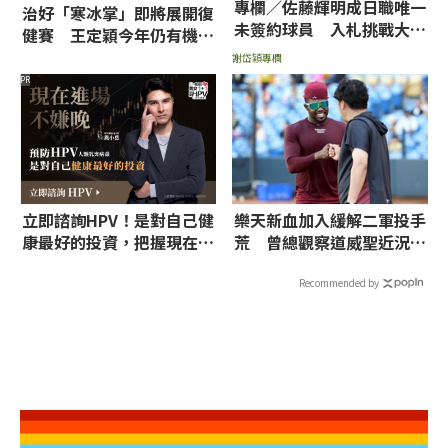
專欄／佐藤輝明成日職唯一
治好「寒冰掌」即將展開復
未簽約球員 入札挑戰大聯
健賽 王定穎今年仍有機會
盟年齡降低
回歸
謝岱穎專欄
PR
立即諮詢HPV！是對自己健
樂天新血加入緩解二軍投手
康最好的投資，把握現在不
荒 曾總觀察道威聖近況：
嫌晚！
找回節奏與擊球品質
Recommended by