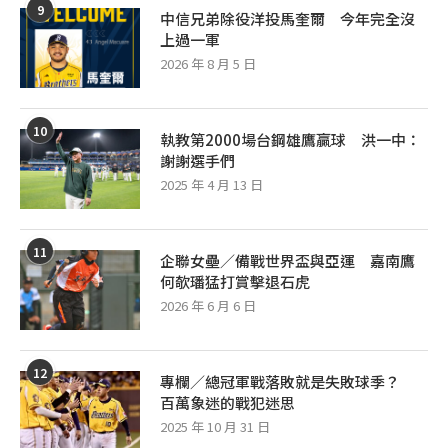
9
中信兄弟除役洋投馬奎爾 今年完全沒
上過一軍
2026 年 8 月 5 日
10
執教第2000場台鋼雄鷹贏球 洪一中：
謝謝選手們
2025 年 4 月 13 日
11
企聯女壘／備戰世界盃與亞運 嘉南鷹
何欹璠猛打賞擊退石虎
2026 年 6 月 6 日
12
專欄／總冠軍戰落敗就是失敗球季？
百萬象迷的戰犯迷思
2025 年 10 月 31 日