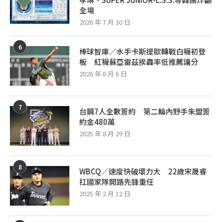
全場
2026 年 7 月 30 日
6
棒球智庫／水手卡斯提歐轉戰白襪初登
板 紅襪蘇亞雷茲挨轟率低推薦讓分
2026 年 8 月 6 日
7
台鋼7人全數簽約 第二輪內野手朱盟簽
約金480萬
2025 年 8 月 29 日
8
WBCQ／速度快破壞力大 22歲宋晟睿
扛國家隊開路先鋒重任
2025 年 2 月 12 日