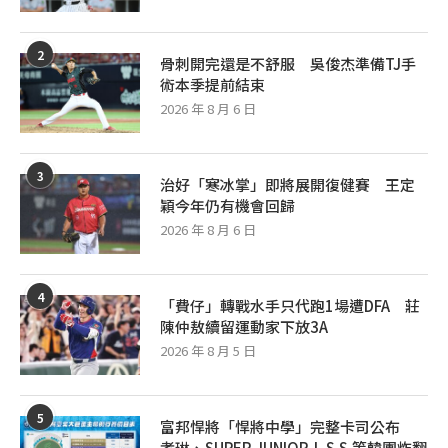
2
骨刺開完還是不舒服 吳俊杰準備TJ手
術本季提前結束
2026 年 8 月 6 日
3
治好「寒冰掌」即將展開復健賽 王定
穎今年仍有機會回歸
2026 年 8 月 6 日
4
「費仔」轉戰水手只代跑1場遭DFA 莊
陳仲敖續留運動家下放3A
2026 年 8 月 5 日
5
富邦悍將「悍將中學」完整卡司公布
孝琳、SUPER JUNIOR-L.S.S.等韓團炸翻