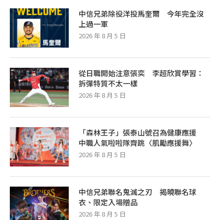
中信兄弟除役洋投馬奎爾 今年完全沒
上過一軍
2026 年 8 月 5 日
從日職開始注意張奕 李超欣賞學習：
拆彈特質不太一樣
2026 年 8 月 5 日
「森林王子」張泰山號召為健康應援
中職人氣啦啦隊齊跳〈肌勵應援舞〉
2026 年 8 月 5 日
中信兄弟聯名鬼滅之刃 揭曉聯名球
衣、限定入場贈品
2026 年 8 月 5 日