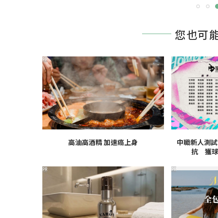
您也可
PR
高油高酒精 加速癌上身
中職新人測試
抗 獲
PR
PR