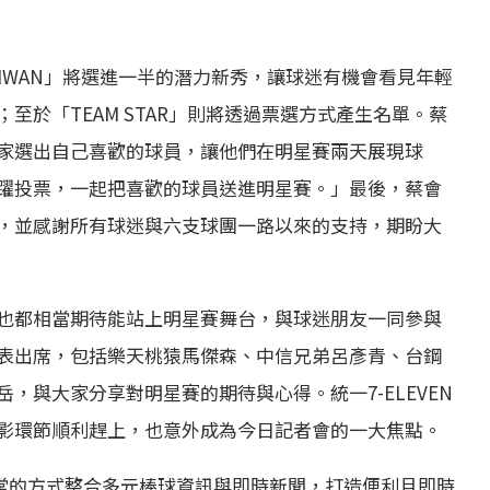
AIWAN」將選進一半的潛力新秀，讓球迷有機會看見年輕
至於「TEAM STAR」則將透過票選方式產生名單。蔡
家選出自己喜歡的球員，讓他們在明星賽兩天展現球
躍投票，一起把喜歡的球員送進明星賽。」最後，蔡會
，並感謝所有球迷與六支球團一路以來的支持，期盼大
也都相當期待能站上明星賽舞台，與球迷朋友一同參與
表出席，包括樂天桃猿馬傑森、中信兄弟呂彥青、台鋼
，與大家分享對明星賽的期待與心得。統一7-ELEVEN
影環節順利趕上，也意外成為今日記者會的一大焦點。
迷日常的方式整合多元棒球資訊與即時新聞，打造便利且即時