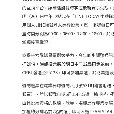
的互動平台，讓球迷能隨時掌握最新賽事動態，
明（26）日中午12點起在「LINE TODAY
用個人LINE帳號登入進行投票，單一帳號每日
置時間分別為00:00、06:00、12:00、18
掌握投票戰況。
為提升六隊球星票選競爭力，今年同步調整通訊
權20倍。通訊投票將於明日中午12點同步啟動，
CPBL發送至55123，即可參加票選，網路票選及
雜誌選票在職業棒球雜誌六月號531期隨書附
郵票），並以郵戳日期6月15日為憑，逾期將不
由具投票資格的教練、球員、媒體進行專業票選，
加權總分排名前2名的選手即可入選TEAM STAR