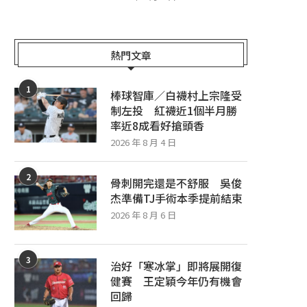
熱門文章
1
棒球智庫／白襪村上宗隆受
制左投 紅襪近1個半月勝
率近8成看好搶頭香
2026 年 8 月 4 日
2
骨刺開完還是不舒服 吳俊
杰準備TJ手術本季提前結束
2026 年 8 月 6 日
3
治好「寒冰掌」即將展開復
健賽 王定穎今年仍有機會
回歸