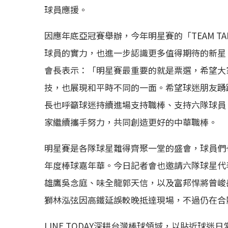
球員應援。
因應年底亞冠賽舉辦，今年明星賽的「TEAM T
球員的實力，也進一步認識更多值得期待的新星；
會長表示：「明星賽最重要的就是票選，希望大
技，也展現和平時不同的一面。希望球迷朋友踴
長也呼籲球迷持續進場支持職棒、支持六隊球員
家繼續攜手努力，共同創造更好的中華職棒。
明星賽是各隊球星難得齊聚一堂的盛會，球員們
年度棒球嘉年華。今日記者會也邀請六隊球星代
雄鷹吳念庭、味全龍郭天信，以及富邦悍將曾峻岳
獅林泓弦因高鐵延誤較晚抵達現場，不過仍在合
LINE TODAY深耕台灣棒球領域，以貼近球