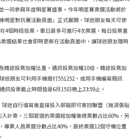
並一同參與年度明星賽盛事。今年明星賽票選活動將於
 中華職棒明星對抗賽活動頁面」正式展開，球迷朋友每天可使
可在4個時段投票，單日最多可進行4次票選，每日投票重
:00，網路票選結果也會即時更新在活動頁面中，讓球迷朋友隨時
及雜誌投票加權比重，通訊投票加權10倍、雜誌投票加
球迷朋友可利用手機撥打551252，或用手機編寫簡訊
通訊投票截止時間皆是6月15日晚上23:59止。
贈，球迷自行填寫後直接投入郵箱即可寄回聯盟（無須張貼
列入計票。三個管道的票選經加權後總票數占比60%，另
專業人員票選分數占比40%，最終票選12個守備位置
。