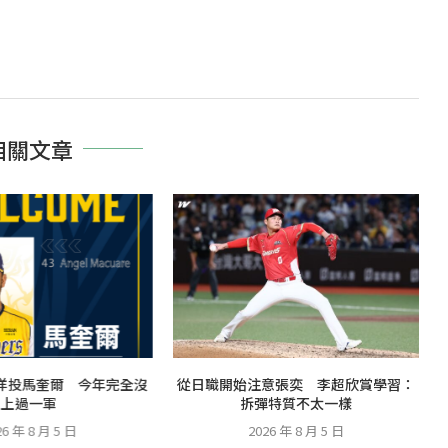
相關文章
洋投馬奎爾 今年完全沒
從日職開始注意張奕 李超欣賞學習：
上過一軍
拆彈特質不太一樣
26 年 8 月 5 日
2026 年 8 月 5 日