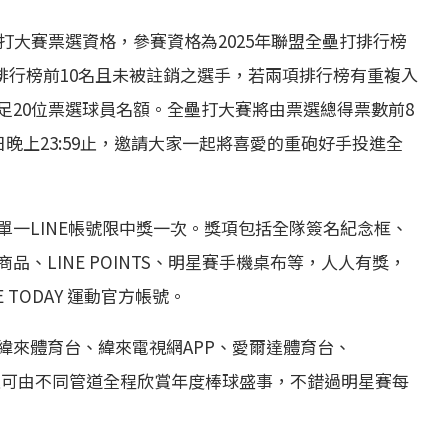
打大賽票選資格，參賽資格為2025年聯盟全壘打排行榜
壘打排行榜前10名且未被註銷之選手，若兩項排行榜有重複入
足20位票選球員名額。全壘打大賽將由票選總得票數前8
晚上23:59止，邀請大家一起將喜愛的重砲好手投進全
一LINE帳號限中獎一次。獎項包括全隊簽名紀念框、
、LINE POINTS、明星賽手機桌布等，人人有獎，
TODAY 運動官方帳號。
緯來體育台、緯來電視網APP、愛爾達體育台、
LTV，球迷可由不同管道全程欣賞年度棒球盛事，不錯過明星賽每