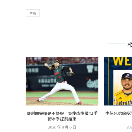
中職
健賽 王定
骨刺開完還是不舒服 吳俊杰準備TJ手
中信兄弟除役
歸
術本季提前結束
2026 年 8 月 6 日
20