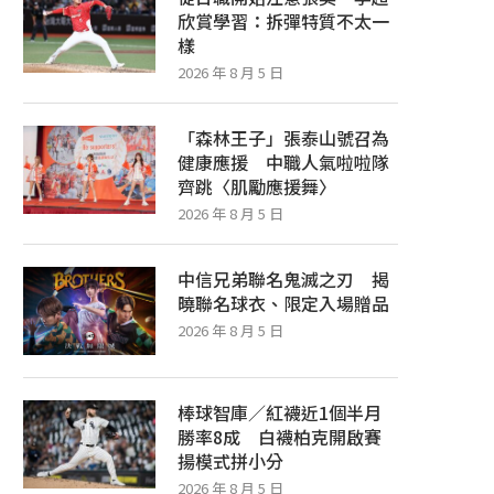
欣賞學習：拆彈特質不太一
樣
2026 年 8 月 5 日
「森林王子」張泰山號召為
健康應援 中職人氣啦啦隊
齊跳〈肌勵應援舞〉
2026 年 8 月 5 日
中信兄弟聯名鬼滅之刃 揭
曉聯名球衣、限定入場贈品
2026 年 8 月 5 日
棒球智庫／紅襪近1個半月
勝率8成 白襪柏克開啟賽
揚模式拼小分
2026 年 8 月 5 日