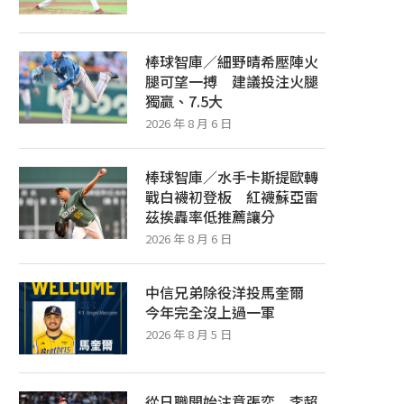
棒球智庫／細野晴希壓陣火
腿可望一搏 建議投注火腿
獨贏、7.5大
2026 年 8 月 6 日
棒球智庫／水手卡斯提歐轉
戰白襪初登板 紅襪蘇亞雷
茲挨轟率低推薦讓分
2026 年 8 月 6 日
中信兄弟除役洋投馬奎爾
今年完全沒上過一軍
2026 年 8 月 5 日
從日職開始注意張奕 李超