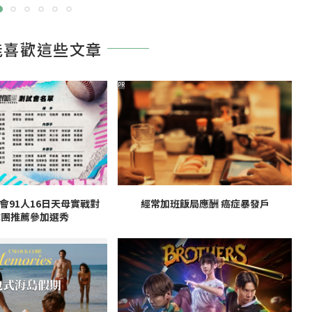
能喜歡這些文章
PR
會91人16日天母實戰對
經常加班飯局應酬 癌症暴發戶
球團推薦參加選秀