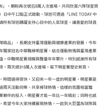
AIWAN」，期盼再次號召8萬人次進場，共同欣賞六隊球星齊
中午12點正式啟動，球迷可透過「LINE TODAY 中
請所有球迷踴躍支持心目中的人氣球星，讓喜愛的球員
灣精品」，長期支持臺灣運動與健康產業的發展，今年
年獨家冠名中華職棒明星賽，結合運動熱情與臺灣產業
值。中職明星賽規模與聲量年年攀升，特別感謝所有球
錄，兩天總計8萬人次進場，寫下明星賽歷史新頁。
，時間過得很快，又迎來一年一度的明星賽，明星賽是
過兩天活動同樂、共享棒球熱情，這樣的氛圍相當難
業夥伴的投入，明星賽才能一年比一年精彩；同時也感
，希望今年大家持續展現熱情，一起到大巨蛋為球隊與