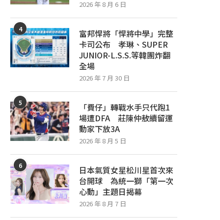
2026 年 8 月 6 日
4
富邦悍將「悍將中學」完整
卡司公布 孝琳、SUPER
JUNIOR-L.S.S.等韓團炸翻
全場
2026 年 7 月 30 日
5
「費仔」轉戰水手只代跑1
場遭DFA 莊陳仲敖續留運
動家下放3A
2026 年 8 月 5 日
6
日本氣質女星松川星首次來
台開球 為統一獅「第一次
心動」主題日揭幕
2026 年 8 月 7 日