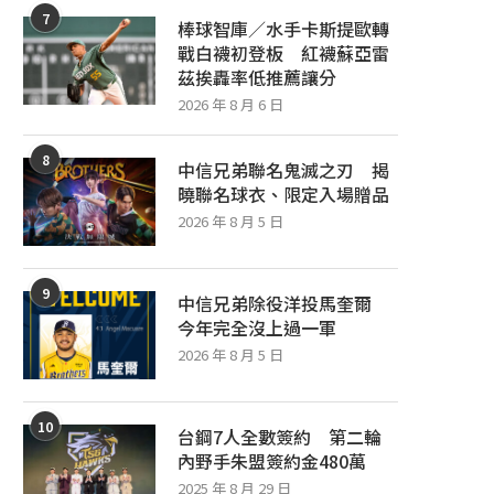
7
棒球智庫／水手卡斯提歐轉
戰白襪初登板 紅襪蘇亞雷
茲挨轟率低推薦讓分
2026 年 8 月 6 日
8
中信兄弟聯名鬼滅之刃 揭
曉聯名球衣、限定入場贈品
2026 年 8 月 5 日
9
中信兄弟除役洋投馬奎爾
今年完全沒上過一軍
2026 年 8 月 5 日
「森林王子」張泰山號召為健康應援
中信兄弟聯名鬼滅之刃 揭
10
台鋼7人全數簽約 第二輪
中職人氣啦啦隊齊跳〈肌勵應...
衣、限定入場贈品
內野手朱盟簽約金480萬
2026 年 8 月 5 日
2026 年 8 月 5 日
2025 年 8 月 29 日