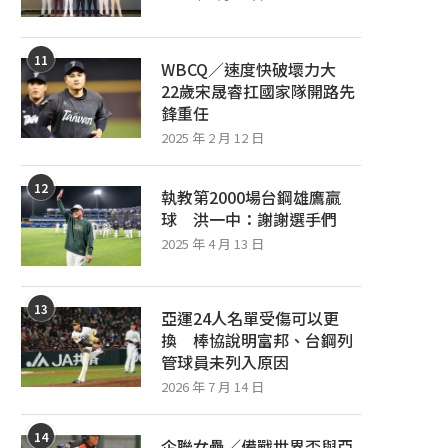
11
WBCQ／速度快破壞力大
22歲宋晟睿扛國家隊開路先
鋒重任
2025 年 2 月 12 日
12
執教第2000場台鋼雄鷹贏
球 洪一中：謝謝選手們
2025 年 4 月 13 日
13
亞運24人名單受傷可以更
換 棒協說明富邦、台鋼列
管球員未列入原因
2026 年 7 月 14 日
14
企聯女壘／備戰世界盃與亞