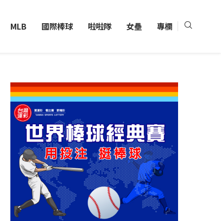
MLB
國際棒球
啦啦隊
女壘
專欄