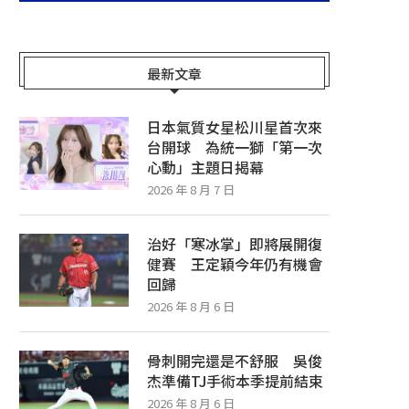
最新文章
日本氣質女星松川星首次來
台開球 為統一獅「第一次
心動」主題日揭幕
2026 年 8 月 7 日
治好「寒冰掌」即將展開復
健賽 王定穎今年仍有機會
回歸
2026 年 8 月 6 日
骨刺開完還是不舒服 吳俊
杰準備TJ手術本季提前結束
2026 年 8 月 6 日