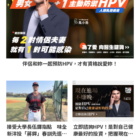
伴侶和妳一起預防HPV，才有資格說愛妳！
PR
接受大學長伍鐸指點 味全
立即諮詢HPV！是對自己健
新洋投「蔣銲」春訓先逛斗
康最好的投資，把握現在不