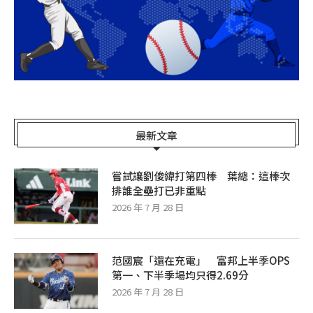
最新文章
嘗試讓劉俊緯打第四棒 葉總：這棒次
排誰全壘打已非重點
2026 年 7 月 28 日
范國宸「還在充電」 富邦上半季OPS
第一、下半季場均只得2.69分
2026 年 7 月 28 日