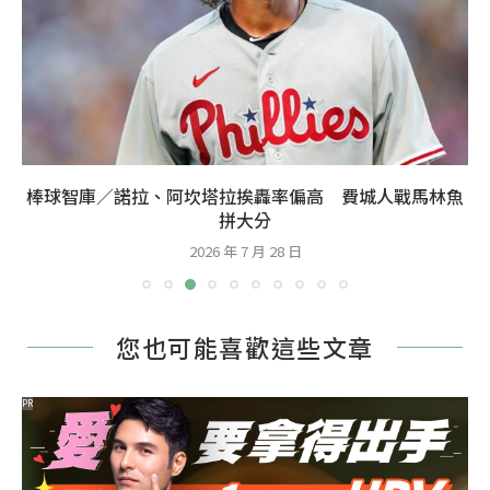
棒球智庫／諾拉、阿坎塔拉挨轟率偏高 費城人戰馬林魚
拼大分
2026 年 7 月 28 日
您也可能喜歡這些文章
PR