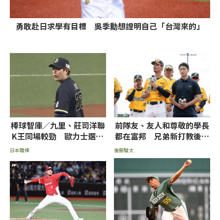
勇敢赴日求學有目標 吳季勳想證明自己「台灣來的」
棒球智庫／九里、莊司洋聯
前隊友、友人和尊敬的學長
K王同場較勁 歐力士選球
都在富邦 兄弟新打教後藤
較佳看好勝樂天
駿太：不想輸他們
日本職棒
後藤駿太