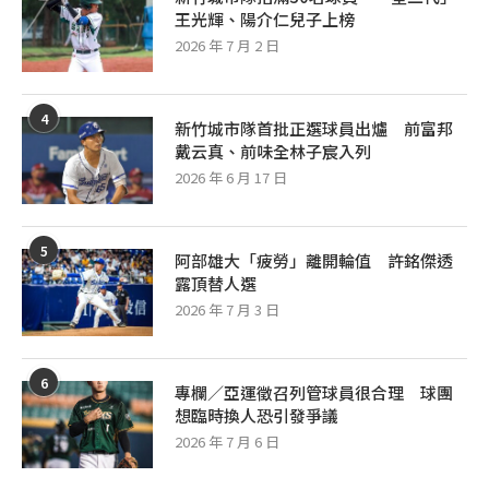
王光輝、陽介仁兒子上榜
2026 年 7 月 2 日
4
新竹城市隊首批正選球員出爐 前富邦
戴云真、前味全林子宸入列
2026 年 6 月 17 日
5
阿部雄大「疲勞」離開輪值 許銘傑透
露頂替人選
2026 年 7 月 3 日
6
專欄／亞運徵召列管球員很合理 球團
想臨時換人恐引發爭議
2026 年 7 月 6 日