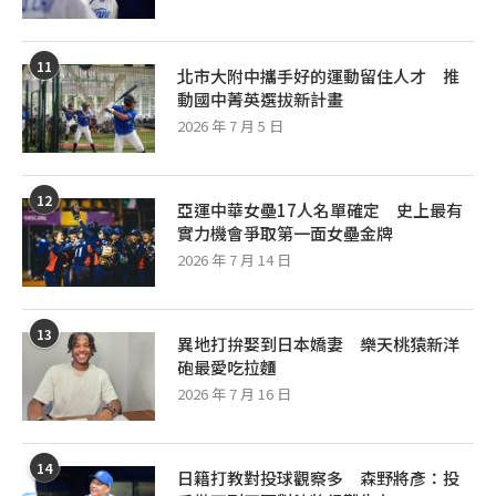
11
北市大附中攜手好的運動留住人才 推
動國中菁英選拔新計畫
2026 年 7 月 5 日
12
亞運中華女壘17人名單確定 史上最有
實力機會爭取第一面女壘金牌
2026 年 7 月 14 日
13
異地打拚娶到日本嬌妻 樂天桃猿新洋
砲最愛吃拉麵
2026 年 7 月 16 日
14
日籍打教對投球觀察多 森野將彥：投