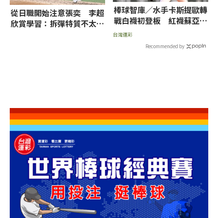
棒球智庫／水手卡斯提歐轉
從日職開始注意張奕 李超
戰白襪初登板 紅襪蘇亞雷
欣賞學習：拆彈特質不太一
茲挨轟率低推薦讓分
樣
台灣運彩
Recommended by