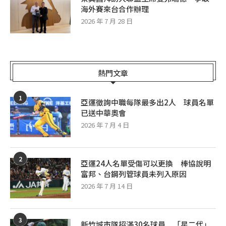
海外賽來台合作辦理
2026 年 7 月 28 日
熱門文章
1
亞運徵詢中職每隊最多出2人 球員名單
已送中華奧會
2026 年 7 月 4 日
2
亞運24人名單受傷可以更換 棒協說明
富邦、台鋼列管球員未列入原因
2026 年 7 月 14 日
3
新竹城市隊招滿30名球員 「星二代」