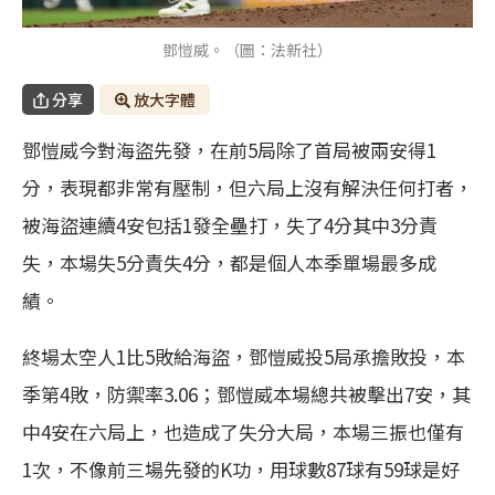
鄧愷威。（圖：法新社）
分享
放大字體
鄧愷威今對海盜先發，在前5局除了首局被兩安得1
分，表現都非常有壓制，但六局上沒有解決任何打者，
被海盜連續4安包括1發全壘打，失了4分其中3分責
失，本場失5分責失4分，都是個人本季單場最多成
績。
終場太空人1比5敗給海盜，鄧愷威投5局承擔敗投，本
季第4敗，防禦率3.06；鄧愷威本場總共被擊出7安，其
中4安在六局上，也造成了失分大局，本場三振也僅有
1次，不像前三場先發的K功，用球數87球有59球是好