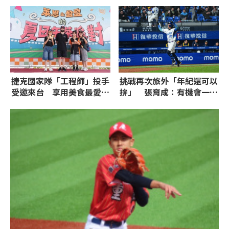
六夜市吃美食
嫌晚！
捷克國家隊「工程師」投手
挑戰再次旅外「年紀還可以
受邀來台 享用美食最愛鳳
拚」 張育成：有機會一定
梨大福
考慮