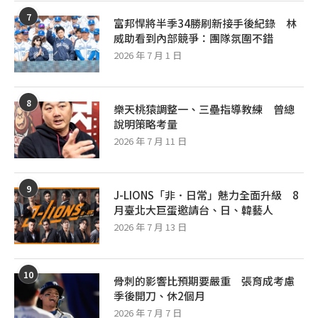
7
富邦悍將半季34勝刷新接手後紀錄 林
威助看到內部競爭：團隊氛圍不錯
2026 年 7 月 1 日
8
樂天桃猿調整一、三壘指導教練 曾總
說明策略考量
2026 年 7 月 11 日
9
J-LIONS「非．日常」魅力全面升級 8
月臺北大巨蛋邀請台、日、韓藝人
2026 年 7 月 13 日
10
骨刺的影響比預期要嚴重 張育成考慮
季後開刀、休2個月
2026 年 7 月 7 日