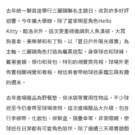
去年統一獅首度舉行三麗鷗聯名主題日，收到許多好評
迴響。今年擴大舉辦，除了當家明星角色Hello
Kitty、酷洛米外，這次更重磅邀請到人魚漢頓、大耳
狗喜拿、美樂蒂和布丁狗，以「夏日戶外陽光尋寶」為
主軸，三麗鷗角色打造為曬黑造型，身穿球衣和球褲，
戴著墨鏡、領巾和背包，特別的視覺齊亮相，球場外更
佈置相關視覺和看板，相信將會帶給球迷最難忘與有趣
的週末。
去年進場贈品為野餐墊、保冰袋等實用性物品，不少球
迷至今仍會帶至球場使用，這次進場贈品大升級，包含
行李綁帶、化妝包、保鮮盒、摺疊傘等，非常吸睛，使
球迷在日常都有可愛角色陪伴。除了連續三天尋寶遊戲