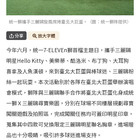
統一獅攜手三麗鷗旋風席捲臺北大巨蛋。（圖：統一獅隊提供）
分享
放大字體
今年六月，統一7-ELEVEn獅首檔主題日，攜手三麗鷗
明星Hello Kitty、美樂蒂、酷洛米、布丁狗、大耳狗
喜拿及人魚漢頓，來到臺北大巨蛋與棒球迷、三麗鷗粉
絲一起玩耍。本次活動別於各隊在臺北大巨蛋舉辦演唱
會模式，獅隊與三麗鷗聯手合作將臺北大巨蛋化身成統
一獅Ｘ三麗鷗尋寶樂園，分別在球場不同樓層規劃尋寶
闖關遊戲及拍照區，完成闖關任務均可蓋印明星印章，
蒐集其中四款可兌換限定三麗鷗明星聯名胸章，進場贈
品也十分吸睛，吸引許多球迷進場支持。