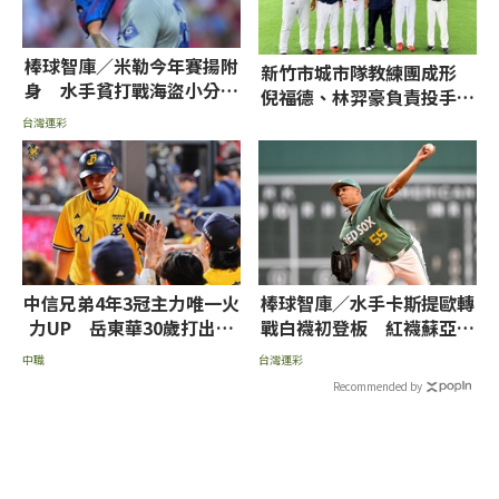
棒球智庫／米勒今年賽揚附
新竹市城市隊教練團成形
身 水手貧打戰海盜小分首
倪福德、林羿豪負責投手部
選
門
台灣運彩
中信兄弟4年3冠主力唯一火
棒球智庫／水手卡斯提歐轉
力UP 岳東華30歲打出生
戰白襪初登板 紅襪蘇亞雷
涯年
茲挨轟率低推薦讓分
中職
台灣運彩
Recommended by