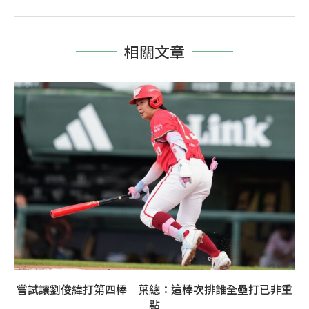
相關文章
嘗試讓劉俊緯打第四棒 葉總：這棒次排誰全壘打已非重
點