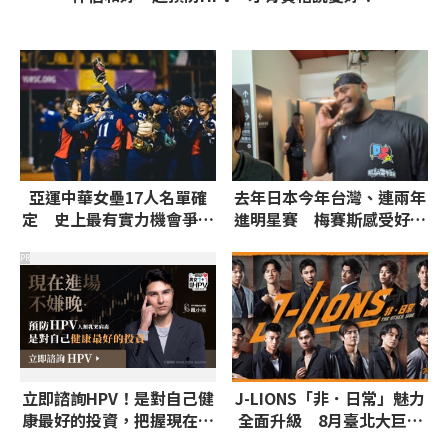
亞運中華女壘17人名單確
去年日本今年台灣、連兩年
定 史上最有實力機會爭取
進明星賽 梅賽斯感受好友
第一面女壘金牌
魔鷹處境心情複雜
PR
立即諮詢HPV！是對自己健
J-LIONS「非．日常」魅力
康最好的投資，把握現在不
全面升級 8月臺北大巨蛋
嫌晚！
邀請台、日、韓藝人