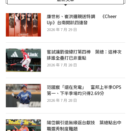
廉世彬、崔洪邏親送特調 《Cheer
Up》台南開趴四連發
2026 年 7 月 29 日
嘗試讓劉俊緯打第四棒 葉總：這棒次
排誰全壘打已非重點
2026 年 7 月 28 日
范國宸「還在充電」 富邦上半季OPS
第一、下半季場均只得2.69分
2026 年 7 月 28 日
陽岱鋼引退無緣返台獻技 葉總點出中
職選秀制度難題