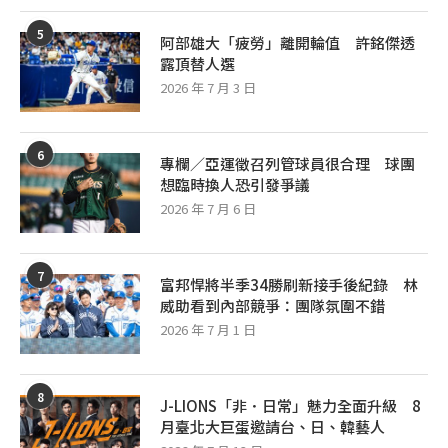
5
阿部雄大「疲勞」離開輪值 許銘傑透
露頂替人選
2026 年 7 月 3 日
6
專欄／亞運徵召列管球員很合理 球團
想臨時換人恐引發爭議
2026 年 7 月 6 日
7
富邦悍將半季34勝刷新接手後紀錄 林
威助看到內部競爭：團隊氛圍不錯
2026 年 7 月 1 日
8
J-LIONS「非．日常」魅力全面升級 8
月臺北大巨蛋邀請台、日、韓藝人