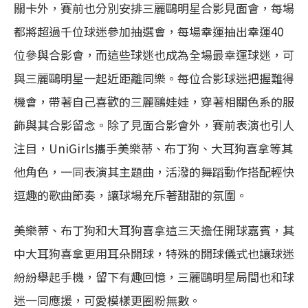
關卡外，賽前也分別安排三麗鷗明星合影見面會，每場
都將超過千位球迷參加抽選會，每場幸運抽出幸運40
位參與合影會，而這些球迷也成為全場最幸運球迷，可
與三麗鷗明星一起近距離同樂。每位合影球迷把握難得
機會，帶著自己喜歡的三麗鷗娃娃，穿著相關色系的服
飾與其合影留念。除了見面合影會外，賽前表演也引人
注目，UniGirls攜手美樂蒂、布丁狗、大耳狗喜拿等其
他角色，一同表演其主題曲，活潑的舞蹈動作搭配輕快
逗趣的歌曲節奏，讓球場充斥著甜甜的氛圍。
美樂蒂、布丁狗和大耳狗喜拿這三天擔任開球嘉賓，其
中大耳狗喜拿更用耳朵開球，特殊的開球儀式也讓球迷
紛紛舉起手機，留下有趣回憶，三麗鷗明星局間也和球
迷一同應援，可愛模樣更圈粉無數。