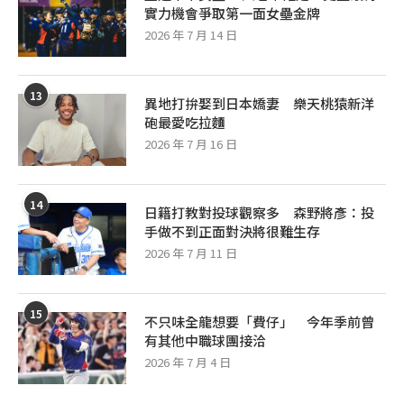
實力機會爭取第一面女壘金牌
2026 年 7 月 14 日
13
異地打拚娶到日本嬌妻 樂天桃猿新洋
砲最愛吃拉麵
2026 年 7 月 16 日
14
日籍打教對投球觀察多 森野將彥：投
手做不到正面對決將很難生存
2026 年 7 月 11 日
15
不只味全龍想要「費仔」 今年季前曾
有其他中職球團接洽
2026 年 7 月 4 日