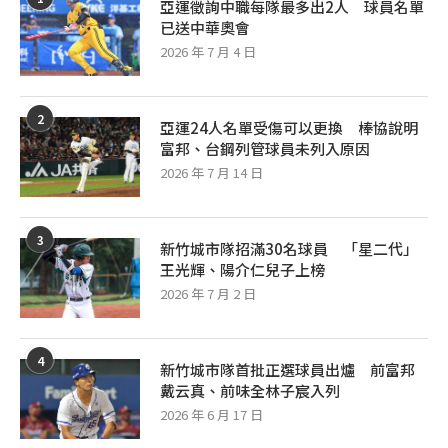
亞運徵詢中職每隊最多出2人 球員名單
已送中華奧會
2026 年 7 月 4 日
2
亞運24人名單受傷可以更換 棒協說明
富邦、台鋼列管球員未列入原因
2026 年 7 月 14 日
3
新竹城市隊招滿30名球員 「星二代」
王光輝、陽介仁兒子上榜
2026 年 7 月 2 日
4
新竹城市隊首批正選球員出爐 前富邦
戴云真、前味全林子宸入列
2026 年 6 月 17 日