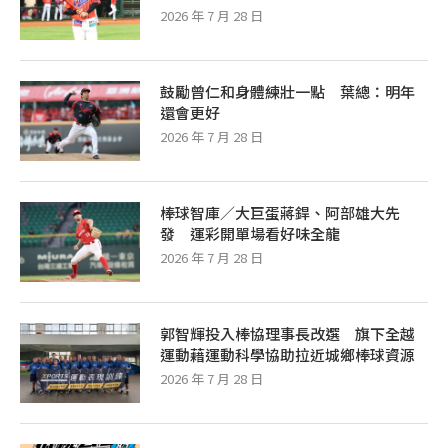
2026 年 7 月 28 日
鼓勵曾仁和身體練壯一點 葉總：明年
還會更好
2026 年 7 月 28 日
棒球智庫／大巨蛋蔣銲、阿部雄大先
發 運彩開單場看好味全龍
2026 年 7 月 28 日
郭智輝投入棒協理事長改選 旗下全越
運動藉運動科學協助拉近城鄉棒球資源
2026 年 7 月 28 日