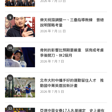
2026 年 7 月 13 日
9
樂天桃猿調整一、三壘指導教練 曾總
說明策略考量
2026 年 7 月 11 日
10
骨刺的影響比預期要嚴重 張育成考慮
季後開刀、休2個月
2026 年 7 月 7 日
11
北市大附中攜手好的運動留住人才 推
動國中菁英選拔新計畫
2026 年 7 月 5 日
12
亞運中華女壘17人名單確定 史上最有