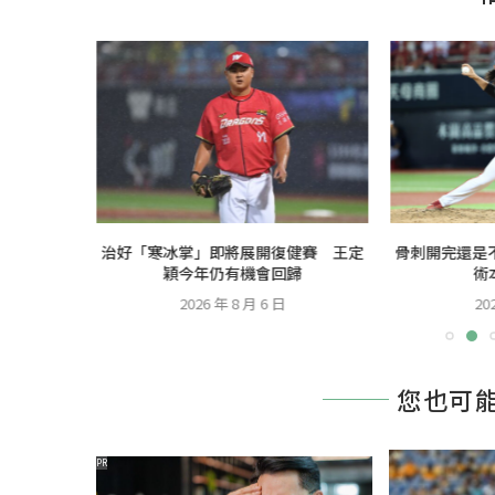
台開球 為
治好「寒冰掌」即將展開復健賽 王定
骨刺開完還是
日...
穎今年仍有機會回歸
術
2026 年 8 月 6 日
20
您也可
PR