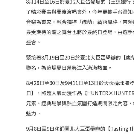
8月14日至16日於臺北大巨蛋登場的【王道銀行 Beyo
了精彩賽事與賽後演唱會外，今年更攜手台灣知名插
音樂為靈感，融合獨特「醜萌」藝術風格，帶領
最受期待的龍之舞台也將於最終日登場，由選手
盛會。
緊接著8月19日至20日於臺北大巨蛋舉辦的【鷹祭 
聯名，為這場夏日祭典注入滿滿熱血。
8月28日至30日及9月11日至13日於天母棒球場
日】，將超人氣動漫作品《HUNTER×HUNT
元素、經典場景與熱血氛圍打造期間限定內容，
魅力。
9月8日至9日移師臺北大巨蛋舉辦的【Tasting