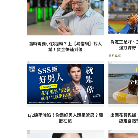
肯定王念好、
臨時需要小額週轉？上【易借網】找人
強打森野
幫！資金快速到位
富邦悍將
PR
PR
1/2機率淪陷！你是好男人還是渣男？關
出國花費難抓
鍵在這
搞定食宿
PR
PR