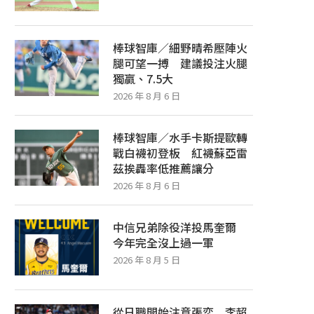
棒球智庫／細野晴希壓陣火
腿可望一搏 建議投注火腿
獨贏、7.5大
2026 年 8 月 6 日
棒球智庫／水手卡斯提歐轉
戰白襪初登板 紅襪蘇亞雷
茲挨轟率低推薦讓分
2026 年 8 月 6 日
中信兄弟除役洋投馬奎爾
今年完全沒上過一軍
2026 年 8 月 5 日
從日職開始注意張奕 李超