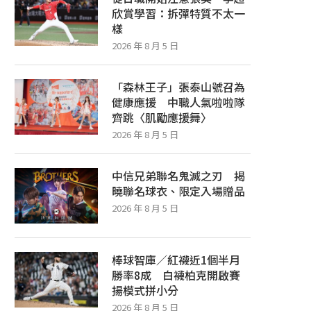
欣賞學習：拆彈特質不太一
樣
2026 年 8 月 5 日
「森林王子」張泰山號召為
健康應援 中職人氣啦啦隊
齊跳〈肌勵應援舞〉
2026 年 8 月 5 日
中信兄弟聯名鬼滅之刃 揭
曉聯名球衣、限定入場贈品
2026 年 8 月 5 日
棒球智庫／紅襪近1個半月
勝率8成 白襪柏克開啟賽
揚模式拼小分
2026 年 8 月 5 日