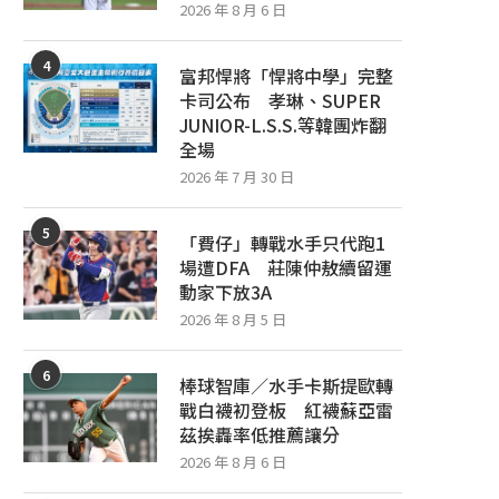
2026 年 8 月 6 日
4
富邦悍將「悍將中學」完整
卡司公布 孝琳、SUPER
JUNIOR-L.S.S.等韓團炸翻
全場
2026 年 7 月 30 日
5
「費仔」轉戰水手只代跑1
從日職開始注意張奕 李超欣賞學習：
「森林王子」張泰山號召為
場遭DFA 莊陳仲敖續留運
拆彈特質不太一樣
中職人氣啦啦隊齊跳〈肌勵應
動家下放3A
2026 年 8 月 5 日
2026 年 8 月 5 日
2026 年 8 月 5 日
6
棒球智庫／水手卡斯提歐轉
戰白襪初登板 紅襪蘇亞雷
茲挨轟率低推薦讓分
2026 年 8 月 6 日