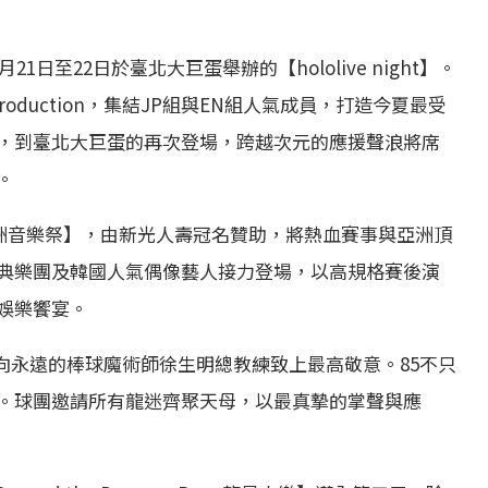
日至22日於臺北大巨蛋舉辦的【hololive night】。
 production，集結JP組與EN組人氣成員，打造今夏最受
，到臺北大巨蛋的再次登場，跨越次元的應援聲浪將席
。
亞洲音樂祭】，由新光人壽冠名贊助，將熱血賽事與亞洲頂
典樂團及韓國人氣偶像藝人接力登場，以高規格賽後演
娛樂饗宴。
】，將向永遠的棒球魔術師徐生明總教練致上最高敬意。85不只
。球團邀請所有龍迷齊聚天母，以最真摯的掌聲與應