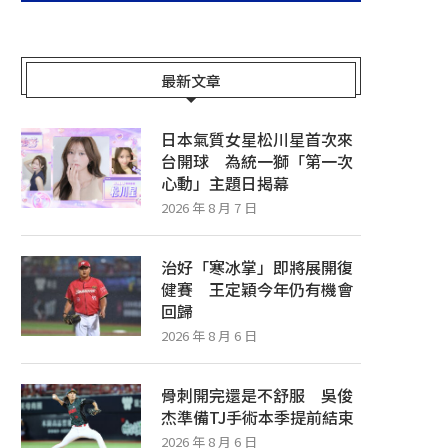
最新文章
日本氣質女星松川星首次來
台開球 為統一獅「第一次
心動」主題日揭幕
2026 年 8 月 7 日
治好「寒冰掌」即將展開復
健賽 王定穎今年仍有機會
回歸
2026 年 8 月 6 日
骨刺開完還是不舒服 吳俊
杰準備TJ手術本季提前結束
2026 年 8 月 6 日