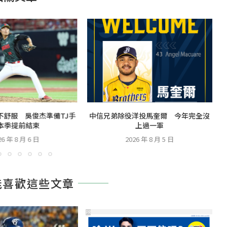
不舒服 吳俊杰準備TJ手
中信兄弟除役洋投馬奎爾 今年完全沒
本季提前結束
上過一軍
26 年 8 月 6 日
2026 年 8 月 5 日
能喜歡這些文章
PR