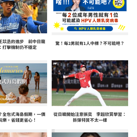
王苡丞的進步 前中日龍
驚！每2男就有1人中標？不可能吧？
：打擊機制仍不穩定
？全包式海島假期，一價
從日職開始注意張奕 李超欣賞學習：
玩樂，省錢更省心！
拆彈特質不太一樣
PR