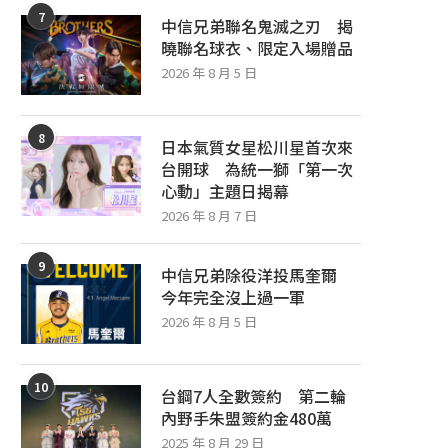
7
中信兄弟聯名鬼滅之刃 揭
曉聯名球衣、限定入場贈品
2026 年 8 月 5 日
8
日本氣質女星松川星首次來
台開球 為統一獅「第一次
心動」主題日揭幕
2026 年 8 月 7 日
9
中信兄弟除役洋投馬奎爾
今年完全沒上過一軍
2026 年 8 月 5 日
10
台鋼7人全數簽約 第二輪
內野手朱盟簽約金480萬
2025 年 8 月 29 日