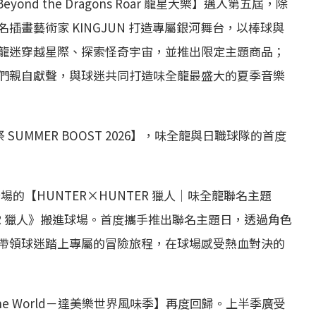
nd the Dragons Roar 龍星大樂】邁入第五屆，除
畫藝術家 KINGJUN 打造專屬銀河舞台，以棒球與
龍迷穿越星際、探索怪奇宇宙，並推出限定主題商品；
們親自獻聲，與球迷共同打造味全龍最盛大的夏季音樂
SUMMER BOOST 2026】，味全龍與日職球隊的首度
登場的【HUNTER×HUNTER 獵人｜味全龍聯名主題
ER 獵人》搬進球場。首度攜手推出聯名主題日，透過角色
帶領球迷踏上專屬的冒險旅程，在球場感受熱血對決的
 the World－達美樂世界風味季】再度回歸。上半季廣受