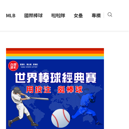
MLB
國際棒球
啦啦隊
女壘
專欄