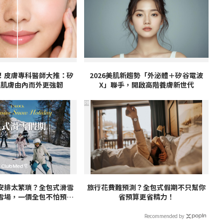
！皮膚專科醫師大推：矽
2026美肌新趨勢「外泌體＋矽谷電波
 讓肌膚由內而外更強韌
X」聯手，開啟高階養膚新世代
PR
安排太繁瑣？全包式滑雪
旅行花費難預測？全包式假期不只幫你
雪場，一價全包不怕預算
省預算更省精力！
爆表！
Recommended by