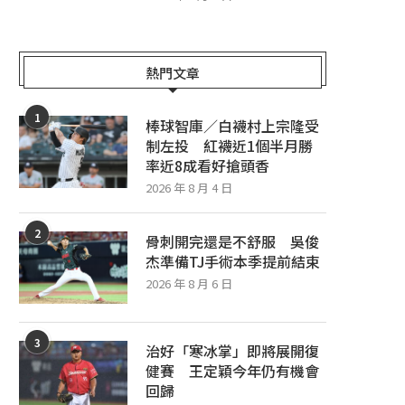
熱門文章
1
棒球智庫／白襪村上宗隆受
制左投 紅襪近1個半月勝
率近8成看好搶頭香
2026 年 8 月 4 日
2
骨刺開完還是不舒服 吳俊
杰準備TJ手術本季提前結束
2026 年 8 月 6 日
3
治好「寒冰掌」即將展開復
健賽 王定穎今年仍有機會
回歸