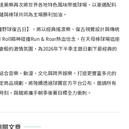
達美樂再次將世界各地特色風味帶進球場，以豪邁配料
薩與棒球共同為主場勝利加油。
滾撞野球復古日】，將以經典搖滾樂、復古視覺設計與傳統
Roll精神碰撞Run & Roar熱血信念，在天母棒球場這座
般的激情氛圍，為2026年下半季主題日劃下最經典的
結合音樂、動漫、文化與跨界娛樂，打造更豐富多元的
定商品規劃，將陸續透過球團官方平台公布，邀請所有
時刻，與龍將攜手朝季後賽目標全力衝刺。
相關文章