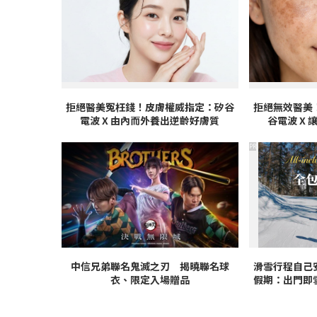
拒絕醫美冤枉錢！皮膚權威指定：矽谷
拒絕無效醫美
電波 X 由內而外養出逆齡好膚質
谷電波 X
PR
中信兄弟聯名鬼滅之刃 揭曉聯名球
滑雪行程自己
衣、限定入場贈品
假期：出門即