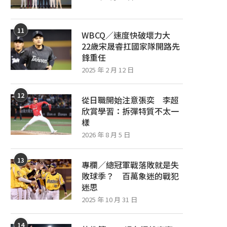
11
WBCQ／速度快破壞力大
22歲宋晟睿扛國家隊開路先
鋒重任
2025 年 2 月 12 日
12
從日職開始注意張奕 李超
欣賞學習：拆彈特質不太一
樣
2026 年 8 月 5 日
13
專欄／總冠軍戰落敗就是失
敗球季？ 百萬象迷的戰犯
迷思
2025 年 10 月 31 日
14