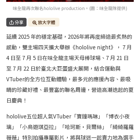
味全龍再次聯名hololive production。(圖：味全龍隊提供)
分享
放大字體
延續 2025 年的穩定基礎，2026年將再度締造最炙熱的
感動，雙主場四天擴大舉辦《hololive night》， 7 月
4 日至 7 月 5 日在味全龍主場天母棒球場、7 月 21 日
至 7 月 22 日於臺北大巨蛋盛大展開，結合運動與
VTuber的全方位互動體驗，最多元的應援內容、最吸
睛的珍藏好禮、最豐富的聯名周邊，營造高潮迭起的夏
日慶典！
hololive五位超人氣VTuber「寶鐘瑪琳」「博衣小夜
璃」「小鳥遊琪亞拉」「哈珂斯・貝爾絲」「綺綺羅羅
薇薇」特別拍攝專屬影片，將與球迷一起賣力地為選手