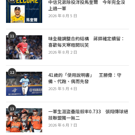
中信兄弟除役洋投馬奎爾 今年完全沒
上過一軍
2026 年 8 月 5 日
11
味全龍調整合約結構 蔣銲確定續留：
喜歡每天寒暄開玩笑
2026 年 8 月 2 日
12
41歲的「使用說明書」 王勝偉：守
備、代跑、偶而先發
2025 年 5 月 4 日
13
一軍生涯盜壘阻殺率0.733 張翔傳球絕
技聯盟獨一無二
2026 年 6 月 7 日