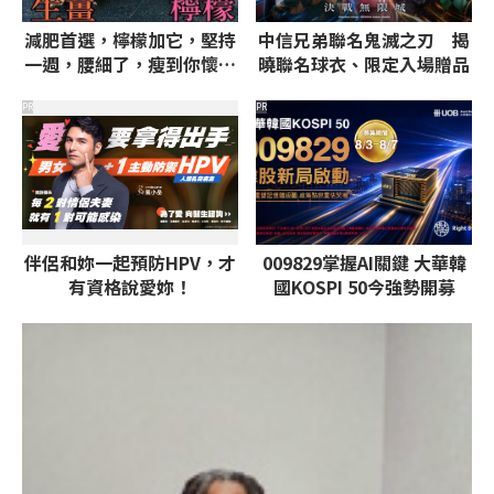
減肥首選，檸檬加它，堅持
中信兄弟聯名鬼滅之刃 揭
一週，腰細了，瘦到你懷疑
曉聯名球衣、限定入場贈品
人生
PR
PR
伴侶和妳一起預防HPV，才
009829掌握AI關鍵 大華韓
有資格說愛妳！
國KOSPI 50今強勢開募