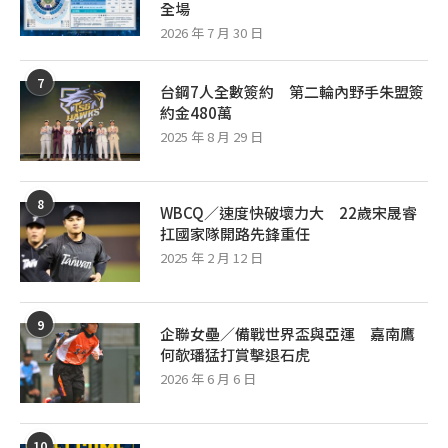
全場
2026 年 7 月 30 日
7
台鋼7人全數簽約 第二輪內野手朱盟簽
約金480萬
2025 年 8 月 29 日
8
WBCQ／速度快破壞力大 22歲宋晟睿
扛國家隊開路先鋒重任
2025 年 2 月 12 日
9
企聯女壘／備戰世界盃與亞運 嘉南鷹
何欹璠猛打賞擊退石虎
2026 年 6 月 6 日
10