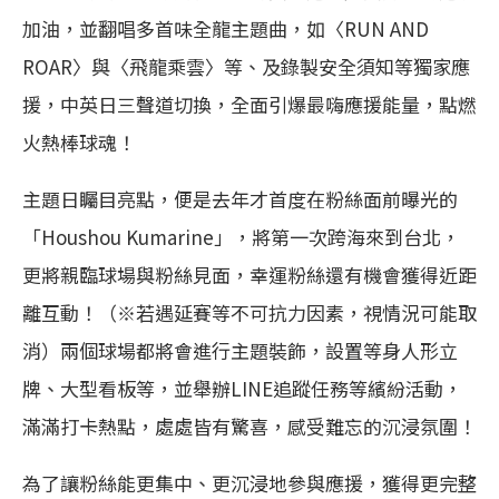
加油，並翻唱多首味全龍主題曲，如〈RUN AND
ROAR〉與〈飛龍乘雲〉等、及錄製安全須知等獨家應
援，中英日三聲道切換，全面引爆最嗨應援能量，點燃
火熱棒球魂！
主題日矚目亮點，便是去年才首度在粉絲面前曝光的
「Houshou Kumarine」，將第一次跨海來到台北，
更將親臨球場與粉絲見面，幸運粉絲還有機會獲得近距
離互動！（※若遇延賽等不可抗力因素，視情況可能取
消）兩個球場都將會進行主題裝飾，設置等身人形立
牌、大型看板等，並舉辦LINE追蹤任務等繽紛活動，
滿滿打卡熱點，處處皆有驚喜，感受難忘的沉浸氛圍！
為了讓粉絲能更集中、更沉浸地參與應援，獲得更完整