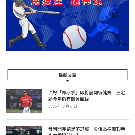
最新文章
治好「寒冰掌」即將展開復健賽 王定
穎今年仍有機會回歸
2026 年 8 月 6 日
骨刺開完還是不舒服 吳俊杰準備TJ手