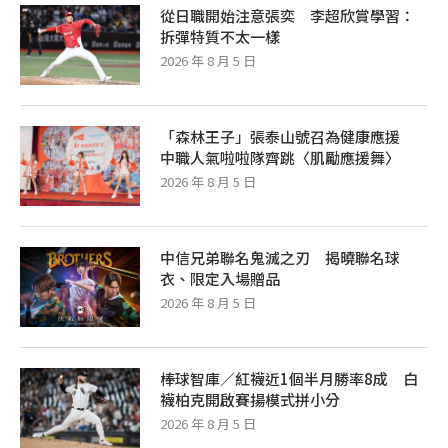
從日職開始注意張奕 李超欣賞學習：
拆彈特質不太一樣
2026 年 8 月 5 日
「森林王子」張泰山號召為健康應援
中職人氣啦啦隊齊跳〈肌勵應援舞〉
2026 年 8 月 5 日
中信兄弟聯名鬼滅之刃 揭曉聯名球
衣、限定入場贈品
2026 年 8 月 5 日
棒球智庫／紅襪近1個半月勝率8成 白
襪柏克開啟賽揚模式拼小分
2026 年 8 月 5 日