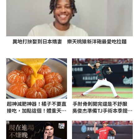
異地打拚娶到日本嬌妻 樂天桃猿新洋砲最愛吃拉麵
PR
超神減肥神器！橘子不要直
手肘骨刺開完還是不舒服
接吃，加點這個！體重天天
吳俊杰準備TJ手術本季提前
下降
結束
PR