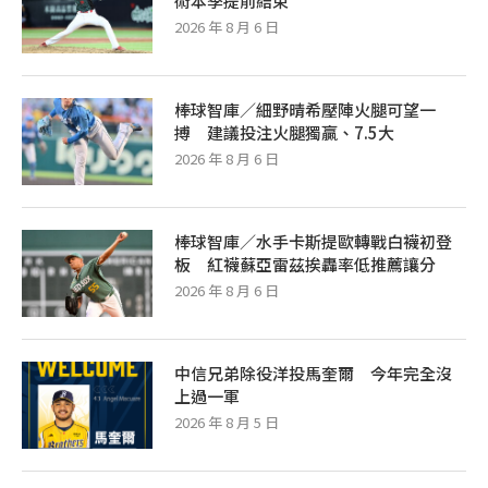
術本季提前結束
2026 年 8 月 6 日
棒球智庫／細野晴希壓陣火腿可望一
搏 建議投注火腿獨贏、7.5大
2026 年 8 月 6 日
棒球智庫／水手卡斯提歐轉戰白襪初登
板 紅襪蘇亞雷茲挨轟率低推薦讓分
2026 年 8 月 6 日
中信兄弟除役洋投馬奎爾 今年完全沒
上過一軍
2026 年 8 月 5 日