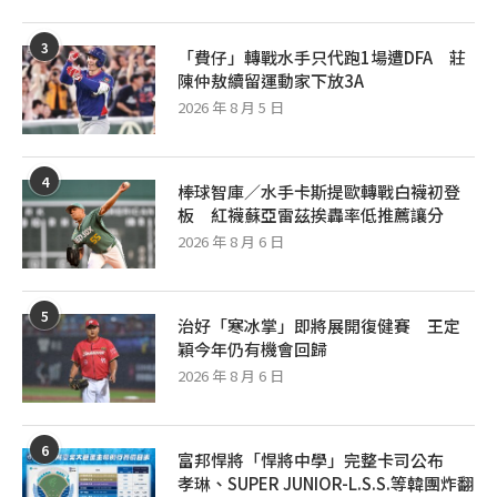
3
「費仔」轉戰水手只代跑1場遭DFA 莊
陳仲敖續留運動家下放3A
2026 年 8 月 5 日
4
棒球智庫／水手卡斯提歐轉戰白襪初登
板 紅襪蘇亞雷茲挨轟率低推薦讓分
2026 年 8 月 6 日
5
治好「寒冰掌」即將展開復健賽 王定
穎今年仍有機會回歸
2026 年 8 月 6 日
6
富邦悍將「悍將中學」完整卡司公布
孝琳、SUPER JUNIOR-L.S.S.等韓團炸翻