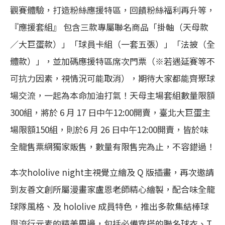
觀賽體驗，打造粉絲應援特區，回饋粉絲福利再升等，
『應援套組』 包含三款專屬聯名商品「掛軸（天母款
／大巨蛋款）」「球員卡組（一套五張）」「法披（全
體款）」，並加碼應援特區席次門票（※若遇延賽等不
可抗力因素，視情況可能取消），期待大家都能齊聚球
場交流，一起為本命加油打氣！天母主場套組數量限額
300組，將於 6 月 17 日中午12:00開賣，臺北大巨蛋主
場限額150組，則於6 月 26 日中午12:00開賣，皆於味
全龍售票網獨家販售，數量有限售完為止，不容錯過！
本次hololive night主視覺立繪及 Q 版插畫，再次邀請
到友善文創所屬漫畫家盧恩老師精心繪製，配合味全龍
球隊風格、及 hololive 成員特色，推出多款集結棒球
與流行元素的精美周邊，包括必備穿搭的聯名球衣、T