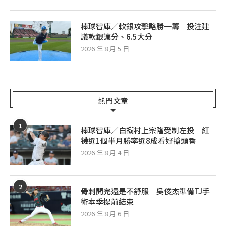
棒球智庫／軟銀攻擊略勝一籌 投注建
議軟銀讓分、6.5大分
2026 年 8 月 5 日
熱門文章
1
棒球智庫／白襪村上宗隆受制左投 紅
襪近1個半月勝率近8成看好搶頭香
2026 年 8 月 4 日
2
骨刺開完還是不舒服 吳俊杰準備TJ手
術本季提前結束
2026 年 8 月 6 日