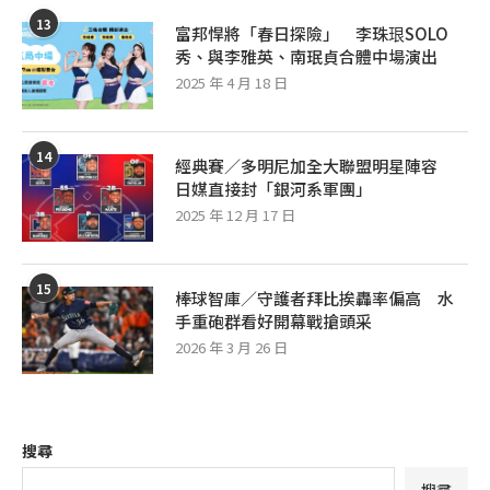
13
富邦悍將「春日探險」 李珠珢SOLO
秀、與李雅英、南珉貞合體中場演出
2025 年 4 月 18 日
14
經典賽／多明尼加全大聯盟明星陣容
日媒直接封「銀河系軍團」
2025 年 12 月 17 日
15
棒球智庫／守護者拜比挨轟率偏高 水
手重砲群看好開幕戰搶頭采
2026 年 3 月 26 日
搜尋