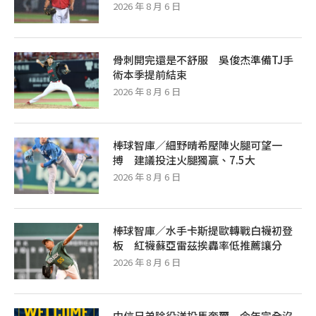
2026 年 8 月 6 日
骨刺開完還是不舒服 吳俊杰準備TJ手
術本季提前結束
2026 年 8 月 6 日
棒球智庫／細野晴希壓陣火腿可望一
搏 建議投注火腿獨贏、7.5大
2026 年 8 月 6 日
棒球智庫／水手卡斯提歐轉戰白襪初登
板 紅襪蘇亞雷茲挨轟率低推薦讓分
2026 年 8 月 6 日
中信兄弟除役洋投馬奎爾 今年完全沒