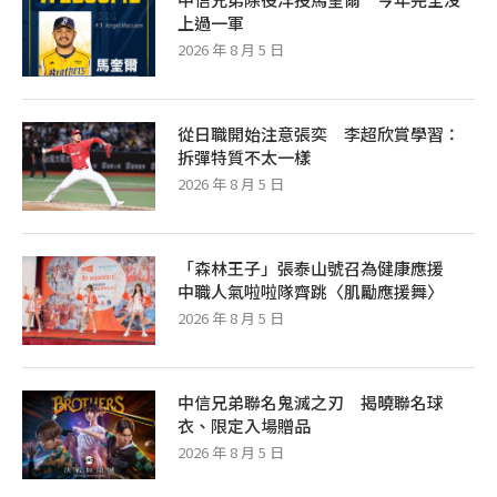
上過一軍
2026 年 8 月 5 日
從日職開始注意張奕 李超欣賞學習：
拆彈特質不太一樣
2026 年 8 月 5 日
「森林王子」張泰山號召為健康應援
中職人氣啦啦隊齊跳〈肌勵應援舞〉
2026 年 8 月 5 日
中信兄弟聯名鬼滅之刃 揭曉聯名球
衣、限定入場贈品
2026 年 8 月 5 日