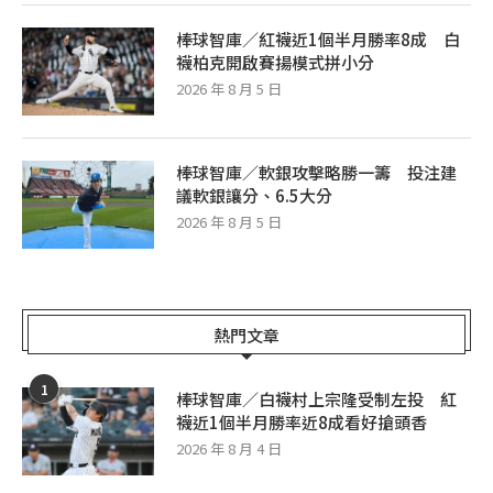
棒球智庫／紅襪近1個半月勝率8成 白
襪柏克開啟賽揚模式拼小分
2026 年 8 月 5 日
棒球智庫／軟銀攻擊略勝一籌 投注建
議軟銀讓分、6.5大分
2026 年 8 月 5 日
熱門文章
1
棒球智庫／白襪村上宗隆受制左投 紅
襪近1個半月勝率近8成看好搶頭香
2026 年 8 月 4 日