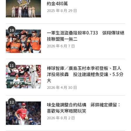
約金480萬
2025 年 8 月 29 日
10
一軍生涯盜壘阻殺率0.733 張翔傳球絕
技聯盟獨一無二
2026 年 6 月 7 日
11
棒球智庫／廣島玉村本季初登板、巨人
洋投易挨轟 投注建議鯉魚受讓、5.5分
大
2026 年 4 月 30 日
12
味全龍調整合約結構 蔣銲確定續留：
喜歡每天寒暄開玩笑
2026 年 8 月 2 日