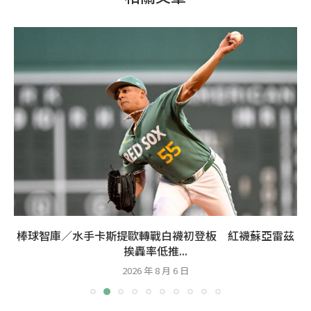
棒球智庫／紅襪近1個半月勝率8成 白襪柏克開啟賽揚模
式拼小分
2026 年 8 月 5 日