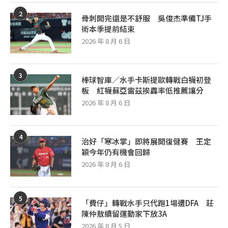
2
骨刺開完還是不舒服 吳俊杰準備TJ手
術本季提前結束
2026 年 8 月 6 日
3
棒球智庫／水手卡斯提歐轉戰白襪初登
板 紅襪蘇亞雷茲挨轟率低推薦讓分
2026 年 8 月 6 日
4
治好「寒冰掌」即將展開復健賽 王定
穎今年仍有機會回歸
2026 年 8 月 6 日
5
「費仔」轉戰水手只代跑1場遭DFA 莊
陳仲敖續留運動家下放3A
2026 年 8 月 5 日