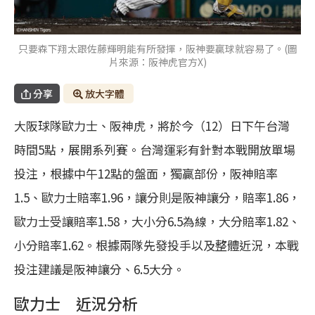
只要森下翔太跟佐藤輝明能有所發揮，阪神要贏球就容易了。(圖
片來源：阪神虎官方X)
分享
放大字體
大阪球隊歐力士、阪神虎，將於今（12）日下午台灣
時間5點，展開系列賽。台灣運彩有針對本戰開放單場
投注，根據中午12點的盤面，獨贏部份，阪神賠率
1.5、歐力士賠率1.96，讓分則是阪神讓分，賠率1.86，
歐力士受讓賠率1.58，大小分6.5為線，大分賠率1.82、
小分賠率1.62。根據兩隊先發投手以及整體近況，本戰
投注建議是阪神讓分、6.5大分。
歐力士 近況分析