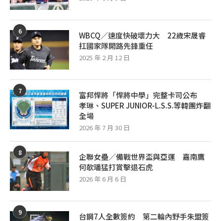
6
WBCQ／速度快破壞力大 22歲宋晟睿
扛國家隊開路先鋒重任
2025 年 2 月 12 日
7
富邦悍將「悍將中學」完整卡司公布
孝琳、SUPER JUNIOR-L.S.S.等韓團炸翻
全場
2026 年 7 月 30 日
8
企聯女壘／備戰世界盃與亞運 嘉南鷹
何欹璠猛打賞擊退石虎
2026 年 6 月 6 日
9
台鋼7人全數簽約 第二輪內野手朱盟簽