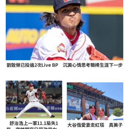
劉致榮已投過2次Live BP 沉澱心情思考職棒生涯下一步
舒治浩上一軍11.1局失1
大谷偕愛妻走紅毯 真美子