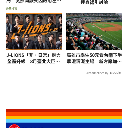
局 突然開竅只因改用左投
連身裙引討論
方式握速球
樂天桃猿
J-LIONS「非．日常」魅力
高雄市學生50元看台鋼下半
全面升級 8月臺北大巨蛋
季澄清湖主場 新方案加進
邀請台、日、韓藝人
國小生明開放預約
Recommended by