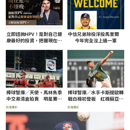
立即諮詢HPV！是對自己健
中信兄弟除役洋投馬奎爾
康最好的投資，把握現在不
今年完全沒上過一軍
嫌晚！
棒球智庫／天使、馬林魚季
棒球智庫／水手卡斯提歐轉
中交易清倉拍賣 明星賽後
戰白襪初登板 紅襪蘇亞雷
火力降溫小分首選
茲挨轟率低推薦讓分
台灣運彩
台灣運彩