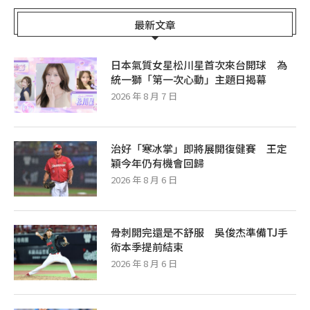
最新文章
日本氣質女星松川星首次來台開球 為
統一獅「第一次心動」主題日揭幕
2026 年 8 月 7 日
治好「寒冰掌」即將展開復健賽 王定
穎今年仍有機會回歸
2026 年 8 月 6 日
骨刺開完還是不舒服 吳俊杰準備TJ手
術本季提前結束
2026 年 8 月 6 日