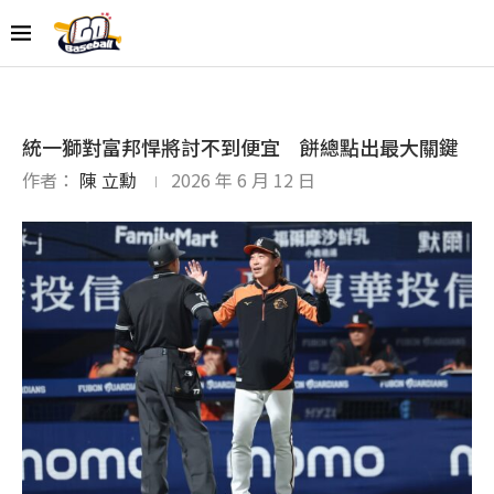
統一獅對富邦悍將討不到便宜 餅總點出最大關鍵
作者：
陳 立勳
2026 年 6 月 12 日