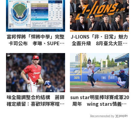
富邦悍將「悍將中學」完整
J-LIONS「非．日常」魅力
卡司公布 孝琳、SUPER
全面升級 8月臺北大巨蛋
JUNIOR-L.S.S.等韓團炸翻
邀請台、日、韓藝人
全場
味全龍調整合約結構 蔣銲
sun star明星棒球賽成軍20
確定續留：喜歡球隊寒暄開
周年 wing stars情義應
玩笑
援孫協志、南珉貞揮棒
Recommended by