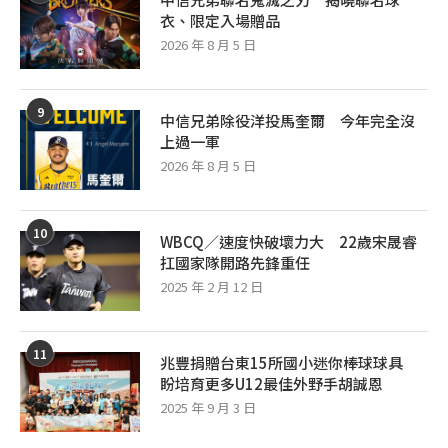
衣、限定入場贈品
2026 年 8 月 5 日
9
中信兄弟除役洋投馬奎爾 今年完全沒
上過一軍
2026 年 8 月 5 日
10
WBCQ／速度快破壞力大 22歲宋晟睿
扛國家隊開路先鋒重任
2025 年 2 月 12 日
11
兆豐捐贈台東15所國小迷你棒球球具
盼培育更多U12最佳外野手胡誠恩
2025 年 9 月 3 日