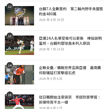
12
台鋼7人全數簽約 第二輪內野手朱盟簽
約金480萬
2025 年 8 月 29 日
13
亞運24人名單受傷可以更換 棒協說明
富邦、台鋼列管球員未列入原因
2026 年 7 月 14 日
14
企聯女壘／備戰世界盃與亞運 嘉南鷹
何欹璠猛打賞擊退石虎
2026 年 6 月 6 日
15
從日職開始注意張奕 李超欣賞學習：
拆彈特質不太一樣
2026 年 8 月 5 日