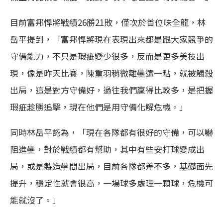
目前富邦悍將戰績26勝21敗，僅次於首位味全龍，林
岳平提到，「富邦悍將現在表現出來都是跟大家競爭的
守備能力，不只是瑕疵變少很多，反而是更多美技出
現，像是昨天比賽，陳重羽稍微離壘遠一點，就被觸殺
出局，這是對方守備好，過往我們贏得比較多，是把握
瑕疵趁勝追擊，現在他們是用守備化解危機。」
同時林岳平認為，「現在各隊都有很好的守備，可以嚇
阻進壘，對於戰績都有幫助，其中有些安打球變成出
局，或是製造壘間出局，目前各隊都差不多，基礎面先
提升，穩定性就會很高，一場球多處理一顆球，危機可
能就沒了。」