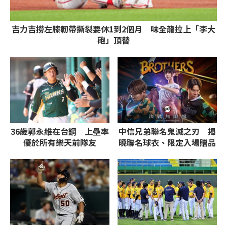
吉力吉撈左膝韌帶撕裂要休1到2個月 味全龍拉上「李大
砲」頂替
36歲郭永維在台鋼 上壘率
中信兄弟聯名鬼滅之刃 揭
優於所有樂天前隊友
曉聯名球衣、限定入場贈品