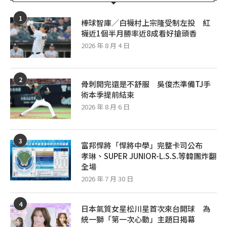
1
棒球智庫／白襪村上宗隆受制左投 紅
襪近1個半月勝率近8成看好搶頭香
2026 年 8 月 4 日
2
骨刺開完還是不舒服 吳俊杰準備TJ手
術本季提前結束
2026 年 8 月 6 日
3
富邦悍將「悍將中學」完整卡司公布
孝琳、SUPER JUNIOR-L.S.S.等韓團炸翻
全場
2026 年 7 月 30 日
4
日本氣質女星松川星首次來台開球 為
統一獅「第一次心動」主題日揭幕