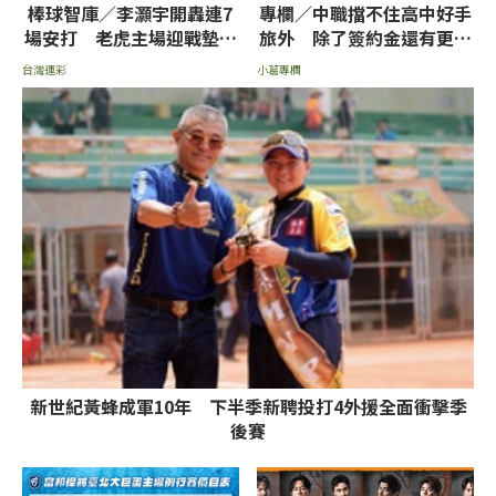
棒球智庫／李灝宇開轟連7
專欄／中職擋不住高中好手
場安打 老虎主場迎戰墊底
旅外 除了簽約金還有更重
皇家拼讓分
要的事
台灣運彩
小葛專欄
新世紀黃蜂成軍10年 下半季新聘投打4外援全面衝擊季
後賽