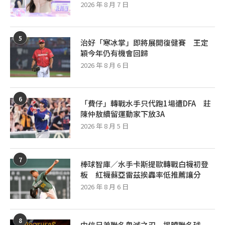
2026 年 8 月 7 日
5
治好「寒冰掌」即將展開復健賽 王定
穎今年仍有機會回歸
2026 年 8 月 6 日
6
「費仔」轉戰水手只代跑1場遭DFA 莊
陳仲敖續留運動家下放3A
2026 年 8 月 5 日
7
棒球智庫／水手卡斯提歐轉戰白襪初登
板 紅襪蘇亞雷茲挨轟率低推薦讓分
2026 年 8 月 6 日
8
中信兄弟聯名鬼滅之刃 揭曉聯名球