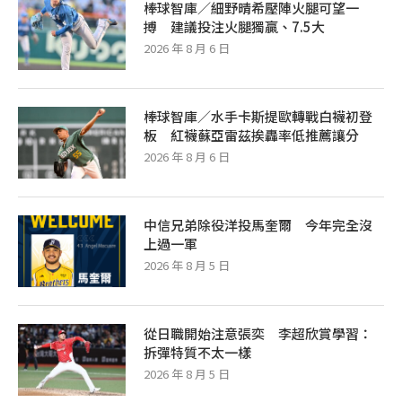
棒球智庫／細野晴希壓陣火腿可望一
搏 建議投注火腿獨贏、7.5大
2026 年 8 月 6 日
棒球智庫／水手卡斯提歐轉戰白襪初登
板 紅襪蘇亞雷茲挨轟率低推薦讓分
2026 年 8 月 6 日
中信兄弟除役洋投馬奎爾 今年完全沒
上過一軍
2026 年 8 月 5 日
從日職開始注意張奕 李超欣賞學習：
拆彈特質不太一樣
2026 年 8 月 5 日