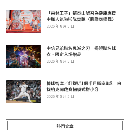
「森林王子」張泰山號召為健康應援
中職人氣啦啦隊齊跳〈肌勵應援舞〉
2026 年 8 月 5 日
中信兄弟聯名鬼滅之刃 揭曉聯名球
衣、限定入場贈品
2026 年 8 月 5 日
棒球智庫／紅襪近1個半月勝率8成 白
襪柏克開啟賽揚模式拼小分
2026 年 8 月 5 日
熱門文章