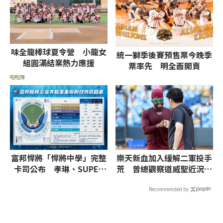
味全龍棒球夏令營 小龍女
統一獅季後賽預售票今晚季
組圓滿結業熱力應援
票率先 明全面開賣
啦啦隊
富邦悍將「悍將中學」完整
樂天新血加入緩解二軍投手
卡司公布 孝琳、SUPER
荒 曾總觀察道威聖近況：
JUNIOR-L.S.S.等韓團炸翻
找回節奏與擊球品質
全場
Recommended by