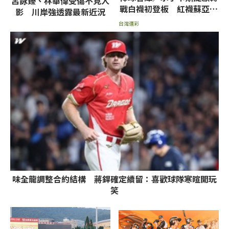
呂詠臻、林華偉受傷不見人
戰白襪初登板 紅襪蘇亞雷
影 川岸強透露最新近況
茲挨轟率低推薦讓分
台灣運彩
味全龍調整合約結構 蔣銲確定續留：喜歡球隊寒暄開玩
笑