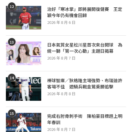
12
治好「寒冰掌」即將展開復健賽 王定
穎今年仍有機會回歸
2026 年 8 月 6 日
13
日本氣質女星松川星首次來台開球 為
統一獅「第一次心動」主題日揭幕
2026 年 8 月 7 日
14
棒球智庫／狄格隆主場強勢、布瑞迪許
客場不佳 遊騎兵戰金鶯乘勝追擊
2026 年 8 月 8 日
15
完成右肘骨刺手術 陳柏豪目標趕上明
年春訓
2026 年 8 月 7 日