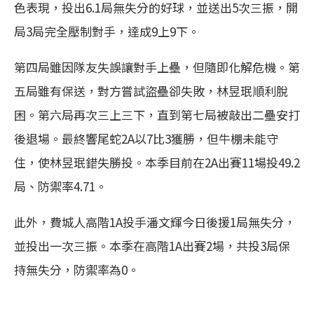
色表現，投出6.1局無失分的好球，並送出5次三振，開
局3局完全壓制對手，達成9上9下。
第四局雖因隊友失誤讓對手上壘，但隨即化解危機。第
五局雖有保送，對方嘗試盜壘卻失敗，林昱珉順利脫
困。第六局再次三上三下，直到第七局被敲出二壘安打
後退場。最終響尾蛇2A以7比3獲勝，但牛棚未能守
住，使林昱珉錯失勝投。本季目前在2A出賽11場投49.2
局、防禦率4.71。
此外，費城人高階1A投手潘文輝今日後援1局無失分，
並投出一次三振。本季在高階1A出賽2場，共投3局保
持無失分，防禦率為0。