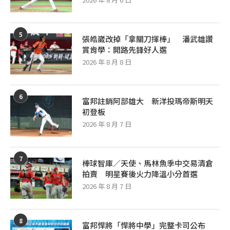
5
張皓崴改掉「拿關刀揮棒」 潘武雄讚
賞肯學：開路先鋒好人選
2026 年 8 月 8 日
6
富邦註銷阿部雄大 新洋投瑪帝斯明天
初登板
2026 年 8 月 7 日
7
棒球智庫／天使、馬林魚季中交易清倉
拍賣 明星賽後火力降溫小分首選
2026 年 8 月 7 日
8
富邦悍將「悍將中學」完整卡司公布