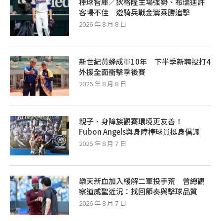
棒球智庫／狄格隆主場強勢、布瑞迪許
客場不佳 遊騎兵戰金鶯乘勝追擊
2026 年 8 月 8 日
新世紀黃蜂成軍10年 下半季新聘投打4
外援全面衝擊季後賽
2026 年 8 月 8 日
親子、身障族觀賽環境更友善！
Fubon Angels與身障棒球員挺身倡議
2026 年 8 月 7 日
樂天新血加入緩解二軍投手荒 曾總觀
察道威聖近況：找回節奏與擊球品質
2026 年 8 月 7 日