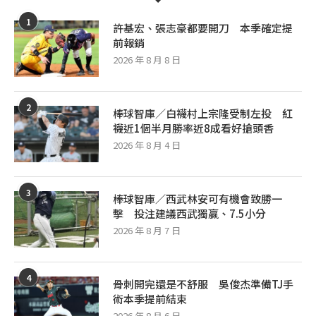
1
許基宏、張志豪都要開刀 本季確定提
前報銷
2026 年 8 月 8 日
2
棒球智庫／白襪村上宗隆受制左投 紅
襪近1個半月勝率近8成看好搶頭香
2026 年 8 月 4 日
3
棒球智庫／西武林安可有機會致勝一
擊 投注建議西武獨贏、7.5小分
2026 年 8 月 7 日
4
骨刺開完還是不舒服 吳俊杰準備TJ手
術本季提前結束
2026 年 8 月 6 日