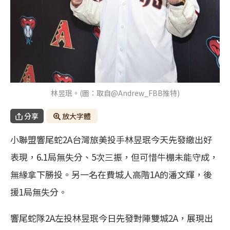
林昱珉。(圖：取自@Andrew_FBB推特)
分享
放大字體
小聯盟響尾蛇2A台灣旅美投手林昱珉今天先發繳出好
表現，6.1局無失分、5次三振，但可惜牛棚未能守成，
無緣拿下勝投。另一名在費城人高階1A的潘文輝，後
援1局無失分。
響尾蛇隊2A左投林昱珉今日先發對陣雙城2A，展現出