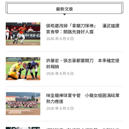
最新文章
張皓崴改掉「拿關刀揮棒」 潘武雄讚
賞肯學：開路先鋒好人選
2026 年 8 月 8 日
許基宏、張志豪都要開刀 本季確定提
前報銷
2026 年 8 月 8 日
味全龍棒球夏令營 小龍女組圓滿結業
熱力應援
2026 年 8 月 8 日