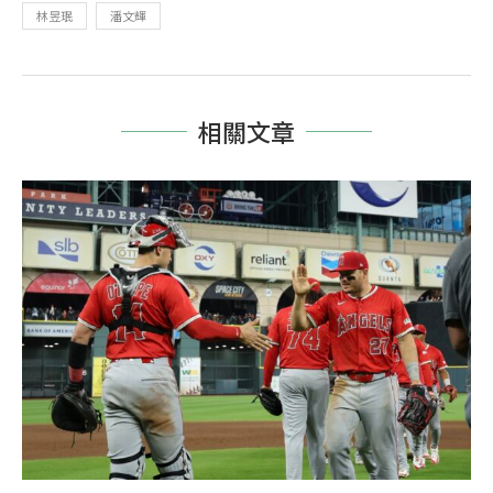
林昱珉
潘文輝
相關文章