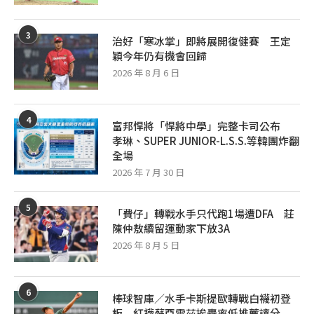
3
治好「寒冰掌」即將展開復健賽 王定
穎今年仍有機會回歸
2026 年 8 月 6 日
4
富邦悍將「悍將中學」完整卡司公布
孝琳、SUPER JUNIOR-L.S.S.等韓團炸翻
全場
2026 年 7 月 30 日
5
「費仔」轉戰水手只代跑1場遭DFA 莊
陳仲敖續留運動家下放3A
2026 年 8 月 5 日
6
棒球智庫／水手卡斯提歐轉戰白襪初登
板 紅襪蘇亞雷茲挨轟率低推薦讓分