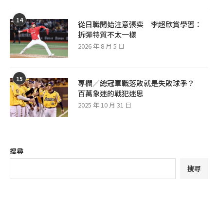
14
從日職開始注意張奕 李超欣賞學習：
拆彈特質不太一樣
2026 年 8 月 5 日
15
專欄／總冠軍戰落敗就是失敗球季？
百萬象迷的戰犯迷思
2025 年 10 月 31 日
搜尋
搜尋