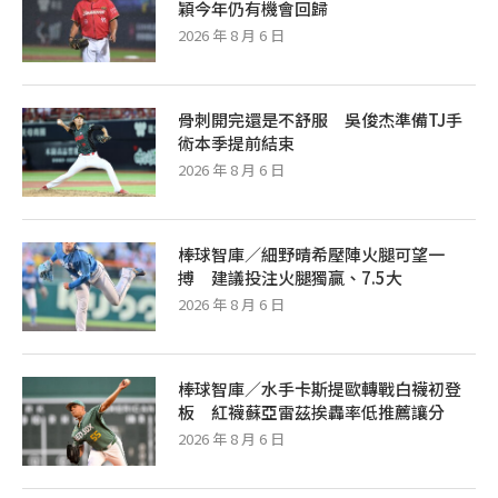
穎今年仍有機會回歸
2026 年 8 月 6 日
骨刺開完還是不舒服 吳俊杰準備TJ手
術本季提前結束
2026 年 8 月 6 日
棒球智庫／細野晴希壓陣火腿可望一
搏 建議投注火腿獨贏、7.5大
2026 年 8 月 6 日
棒球智庫／水手卡斯提歐轉戰白襪初登
板 紅襪蘇亞雷茲挨轟率低推薦讓分
2026 年 8 月 6 日