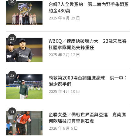
10
台鋼7人全數簽約 第二輪內野手朱盟簽
約金480萬
2025 年 8 月 29 日
11
WBCQ／速度快破壞力大 22歲宋晟睿
扛國家隊開路先鋒重任
2025 年 2 月 12 日
12
執教第2000場台鋼雄鷹贏球 洪一中：
謝謝選手們
2025 年 4 月 13 日
13
企聯女壘／備戰世界盃與亞運 嘉南鷹
何欹璠猛打賞擊退石虎
2026 年 6 月 6 日