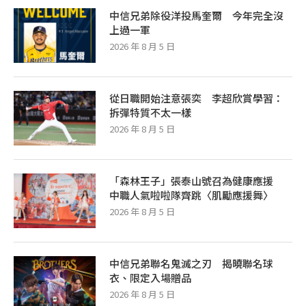
中信兄弟除役洋投馬奎爾 今年完全沒
上過一軍
2026 年 8 月 5 日
從日職開始注意張奕 李超欣賞學習：
拆彈特質不太一樣
2026 年 8 月 5 日
「森林王子」張泰山號召為健康應援
中職人氣啦啦隊齊跳〈肌勵應援舞〉
2026 年 8 月 5 日
中信兄弟聯名鬼滅之刃 揭曉聯名球
衣、限定入場贈品
2026 年 8 月 5 日