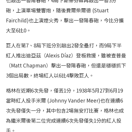
也敲出一發陽春砲，4局下斯蒂芬森再敲出一發3分
砲，上演單場雙響炮，隨後費爾柴爾德 (Stuart
Fairchild)也上演煙火秀，擊出一發陽春砲，今比分擴
大至6比0。
巨人在第7、8局下班分別敲出2發全壘打，而9局下半
紅人推出迪亞茲（Alexis Díaz）登板救援，雖被查普曼
（Matt Chapman）擊出一發陽春砲，但還是穩穩抓下
3個出局數，終場紅人以6比4擊敗巨人。
格林在近期6次先發，僅丟1分，1938年5月27到6月19
當時紅人投手米爾 (Johnny Vander Meer)也在連續6
次先發僅失一分，其中包含2場無安打比賽，格林也成
為繼米爾後第二位完成連續6次先發僅失1分的紅人投
手。