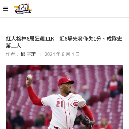
紅人格林6局狂飆11K 近6場先發僅失1分、成隊史
第二人
作者：
邱 子珩
2024 年 8 月 4 日