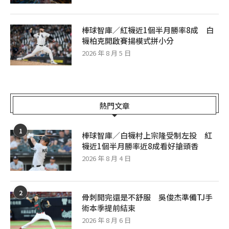
棒球智庫／紅襪近1個半月勝率8成 白
襪柏克開啟賽揚模式拼小分
2026 年 8 月 5 日
熱門文章
1
棒球智庫／白襪村上宗隆受制左投 紅
襪近1個半月勝率近8成看好搶頭香
2026 年 8 月 4 日
2
骨刺開完還是不舒服 吳俊杰準備TJ手
術本季提前結束
2026 年 8 月 6 日