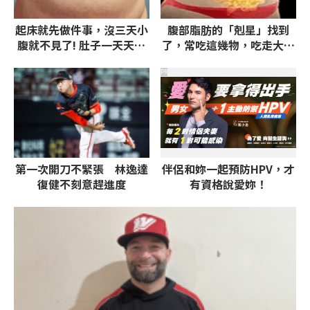
起床就先做件事，沒三天小
腹部脂肪的「剋星」找到
腹就不見了! 肚子一天天變
了，常吃這幾物，吃走大肚
小！
囊，瘦出小蠻腰
PR
第一次開刀不緊張 林逸達
伴侶和妳一起預防HPV，才
復健不刻意趕進度
有資格說愛妳！