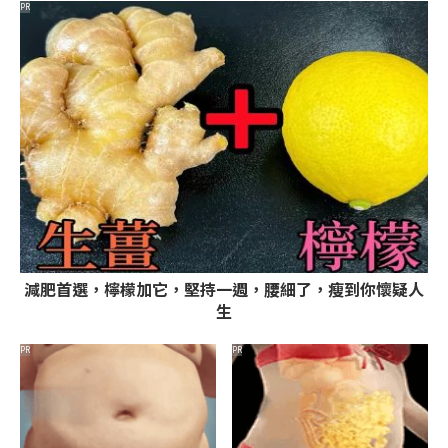
PR
減肥首選，檸檬加它，堅持一週，腰細了，瘦到你懷疑人
生
PR
PR