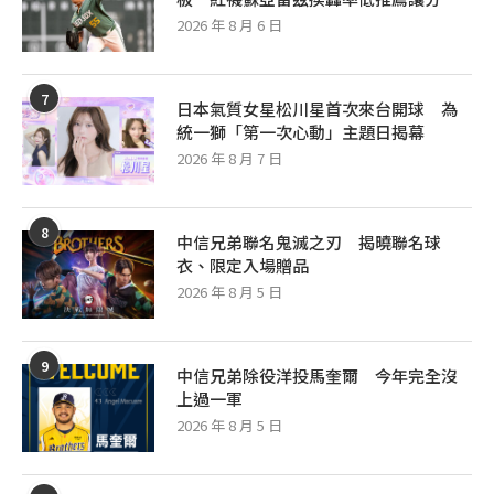
2026 年 8 月 6 日
7
日本氣質女星松川星首次來台開球 為
統一獅「第一次心動」主題日揭幕
2026 年 8 月 7 日
8
中信兄弟聯名鬼滅之刃 揭曉聯名球
衣、限定入場贈品
2026 年 8 月 5 日
9
中信兄弟除役洋投馬奎爾 今年完全沒
上過一軍
2026 年 8 月 5 日