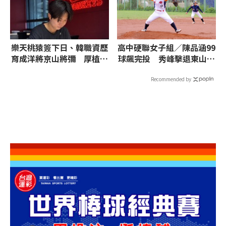
樂天桃猿簽下日、韓職資歷
高中硬聯女子組／陳品涵99
育成洋將京山將彌 厚植先
球飆完投 秀峰擊退東山闖
發投手戰力
4強
Recommended by