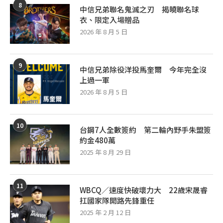
8
中信兄弟聯名鬼滅之刃 揭曉聯名球
衣、限定入場贈品
2026 年 8 月 5 日
9
中信兄弟除役洋投馬奎爾 今年完全沒
上過一軍
2026 年 8 月 5 日
10
台鋼7人全數簽約 第二輪內野手朱盟簽
約金480萬
2025 年 8 月 29 日
11
WBCQ／速度快破壞力大 22歲宋晟睿
扛國家隊開路先鋒重任
2025 年 2 月 12 日