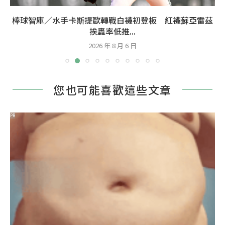
棒球智庫／水手卡斯提歐轉戰白襪初登板 紅襪蘇亞雷茲
挨轟率低推...
2026 年 8 月 6 日
您也可能喜歡這些文章
PR