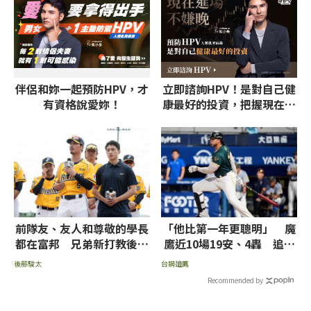
伴侶和妳一起預防HPV，才
立即諮詢HPV！是對自己健
有資格說愛妳！
康最好的投資，把握現在不
嫌晚！
前隊友、友人和尊敬的學長
「他比第一年更聰明」 魔
都在富邦 兄弟新打教後藤
鷹近10場19安、4轟 追上
駿太：不想輸他們
單季百打點進度
後藤駿太
台鋼雄鷹
Recommended by