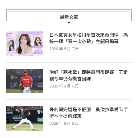
最新文章
日本氣質女星松川星首次來台開球 為
統一獅「第一次心動」主題日揭幕
2026 年 8 月 7 日
治好「寒冰掌」即將展開復健賽 王定
穎今年仍有機會回歸
2026 年 8 月 6 日
骨刺開完還是不舒服 吳俊杰準備TJ手
術本季提前結束
2026 年 8 月 6 日