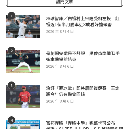
熱門文章
1
棒球智庫／白襪村上宗隆受制左投 紅
襪近1個半月勝率近8成看好搶頭香
2026 年 8 月 4 日
2
骨刺開完還是不舒服 吳俊杰準備TJ手
術本季提前結束
2026 年 8 月 6 日
3
治好「寒冰掌」即將展開復健賽 王定
穎今年仍有機會回歸
2026 年 8 月 6 日
4
富邦悍將「悍將中學」完整卡司公布
孝琳、SUPER JUNIOR-L.S.S.等韓團炸翻