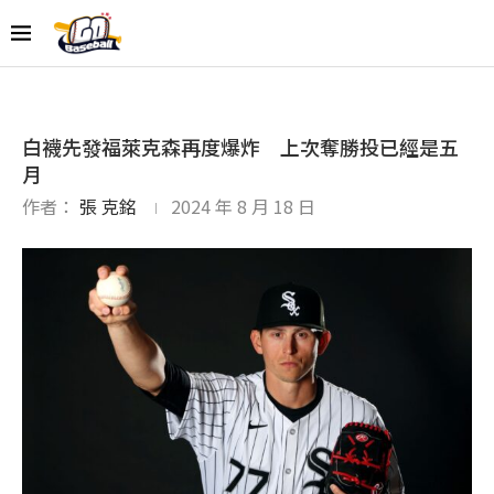
白襪先發福萊克森再度爆炸 上次奪勝投已經是五
月
作者：
張 克銘
2024 年 8 月 18 日