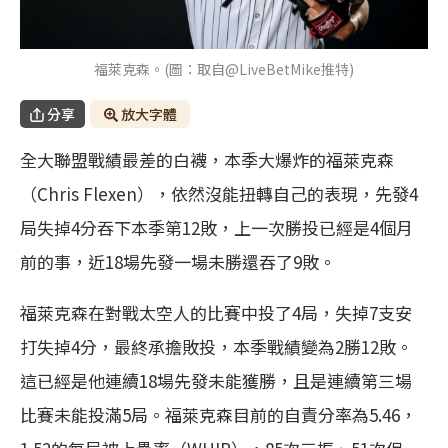
福萊克森。(圖：取自@LiveBetMike推特)
分享
放大字體
全大聯盟戰績最差的白襪，本季大爆炸的福萊克森
（Chris Flexen），依然沒能扭轉自己的表現，先發4
局失掉4分吞下本季第12敗，上一次勝投已經是4個月
前的事，近18場先發一場未勝還吞了9敗。
福萊克森在對戰太空人的比賽中投了4局，失掉7支安
打失掉4分，最終承擔敗投，本季戰績變為2勝12敗。
這已經是他連續18場先發未能獲勝，且是連續第三場
比賽未能投滿5局。福萊克森目前的自責分率為5.46，