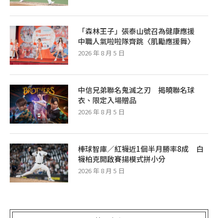
「森林王子」張泰山號召為健康應援
中職人氣啦啦隊齊跳〈肌勵應援舞〉
2026 年 8 月 5 日
中信兄弟聯名鬼滅之刃 揭曉聯名球
衣、限定入場贈品
2026 年 8 月 5 日
棒球智庫／紅襪近1個半月勝率8成 白
襪柏克開啟賽揚模式拼小分
2026 年 8 月 5 日