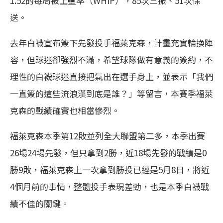
1.52的每局被上壘率（WHIP），85次三振、51次保
送。
去年白襪宣布簽下先發投手福萊克森，計畫充實輪換陣
容，但球迷卻強烈不滿，希望球隊做有意義的簽約，不
理性的白襪球迷直接把氣出在選手身上，並表示「我們
一直簽的這些流浪漢到底是誰？」等留言，本賽季福萊
克森的戰績確實也相當慘烈。
福萊克森本季第12敗並列全大聯盟第二多，本季出賽
26場24場先發，但只拿到2勝，近18場先發的戰績是0
勝9敗，福萊克森上一次拿到勝投已經是5月8日，將近
4個月前的事情，整體投手表現差勁，也是本季白襪戰
績不佳的關鍵。