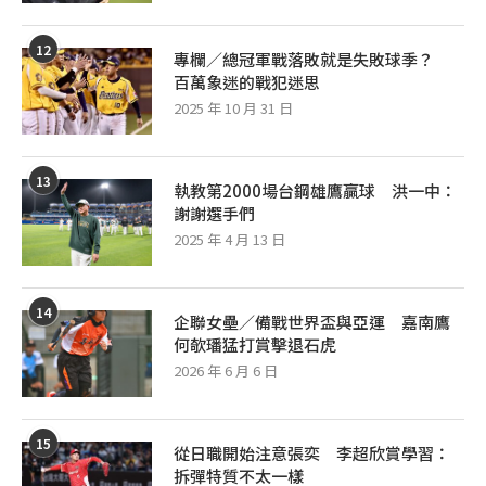
12
專欄／總冠軍戰落敗就是失敗球季？
百萬象迷的戰犯迷思
2025 年 10 月 31 日
13
執教第2000場台鋼雄鷹贏球 洪一中：
謝謝選手們
2025 年 4 月 13 日
14
企聯女壘／備戰世界盃與亞運 嘉南鷹
何欹璠猛打賞擊退石虎
2026 年 6 月 6 日
15
從日職開始注意張奕 李超欣賞學習：
拆彈特質不太一樣