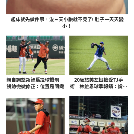
起床就先做件事，沒三天小腹就不見了! 肚子一天天變
小！
親自調整胡智爲投球機制
20歲旅美左投接受TJ手
餅總微微修正：位置是關鍵
術 林維恩球季報銷：說不
難過是騙人的