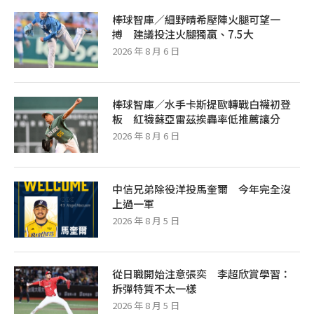
棒球智庫／細野晴希壓陣火腿可望一
搏 建議投注火腿獨贏、7.5大
2026 年 8 月 6 日
棒球智庫／水手卡斯提歐轉戰白襪初登
板 紅襪蘇亞雷茲挨轟率低推薦讓分
2026 年 8 月 6 日
中信兄弟除役洋投馬奎爾 今年完全沒
上過一軍
2026 年 8 月 5 日
從日職開始注意張奕 李超欣賞學習：
拆彈特質不太一樣
2026 年 8 月 5 日