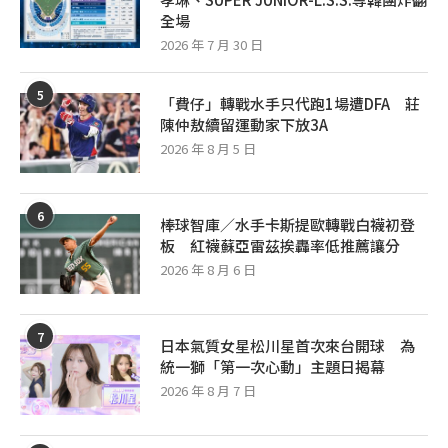
全場
2026 年 7 月 30 日
5
「費仔」轉戰水手只代跑1場遭DFA 莊
陳仲敖續留運動家下放3A
2026 年 8 月 5 日
6
棒球智庫／水手卡斯提歐轉戰白襪初登
板 紅襪蘇亞雷茲挨轟率低推薦讓分
2026 年 8 月 6 日
7
日本氣質女星松川星首次來台開球 為
統一獅「第一次心動」主題日揭幕
2026 年 8 月 7 日