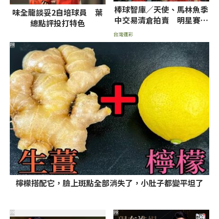
棒球智庫／天使、馬林魚季
味全龍談妥2自培球員 葉
中交易清倉拍賣 明星賽後
總點評投打特色
火力降溫小分首選
台灣運彩
PR
檸檬搭配它，臉上斑點全部消失了，小肚子都變平坦了
PR
PR