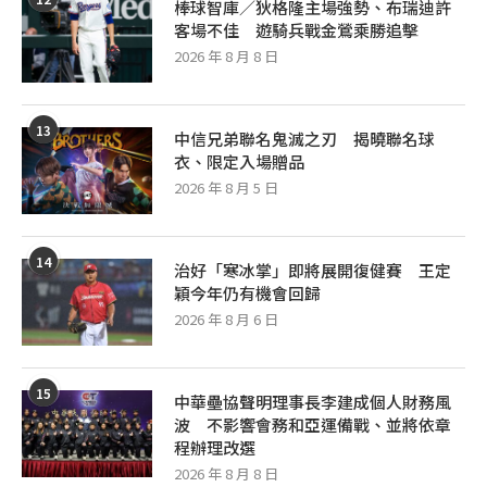
棒球智庫／狄格隆主場強勢、布瑞迪許
客場不佳 遊騎兵戰金鶯乘勝追擊
2026 年 8 月 8 日
13
中信兄弟聯名鬼滅之刃 揭曉聯名球
衣、限定入場贈品
2026 年 8 月 5 日
14
治好「寒冰掌」即將展開復健賽 王定
穎今年仍有機會回歸
2026 年 8 月 6 日
15
中華壘協聲明理事長李建成個人財務風
波 不影響會務和亞運備戰、並將依章
程辦理改選
2026 年 8 月 8 日