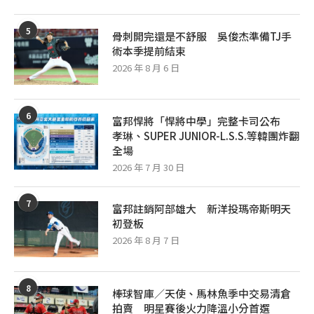
5
骨刺開完還是不舒服 吳俊杰準備TJ手
術本季提前結束
2026 年 8 月 6 日
6
富邦悍將「悍將中學」完整卡司公布
孝琳、SUPER JUNIOR-L.S.S.等韓團炸翻
全場
2026 年 7 月 30 日
7
富邦註銷阿部雄大 新洋投瑪帝斯明天
初登板
2026 年 8 月 7 日
8
棒球智庫／天使、馬林魚季中交易清倉
拍賣 明星賽後火力降溫小分首選