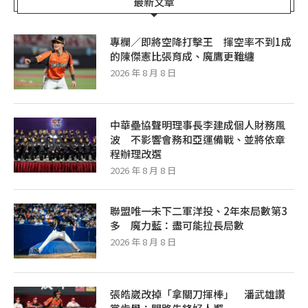
最新文章
專欄／即將空降打擊王 揮空率不到1成
的陳傑憲比張育成、魔鷹更難纏
2026 年 8 月 8 日
中華壘協聲明理事長李建成個人財務風
波 不影響會務和亞運備戰、並將依章
程辦理改選
2026 年 8 月 8 日
聯盟唯一未下二軍洋投、2年來局數第3
多 魔力藍：盡可能拉長局數
2026 年 8 月 8 日
張皓崴改掉「拿關刀揮棒」 潘武雄讚