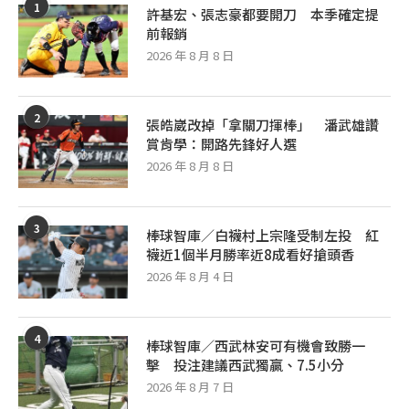
1
許基宏、張志豪都要開刀 本季確定提
前報銷
2026 年 8 月 8 日
2
張皓崴改掉「拿關刀揮棒」 潘武雄讚
賞肯學：開路先鋒好人選
2026 年 8 月 8 日
3
棒球智庫／白襪村上宗隆受制左投 紅
襪近1個半月勝率近8成看好搶頭香
2026 年 8 月 4 日
4
棒球智庫／西武林安可有機會致勝一
擊 投注建議西武獨贏、7.5小分
2026 年 8 月 7 日