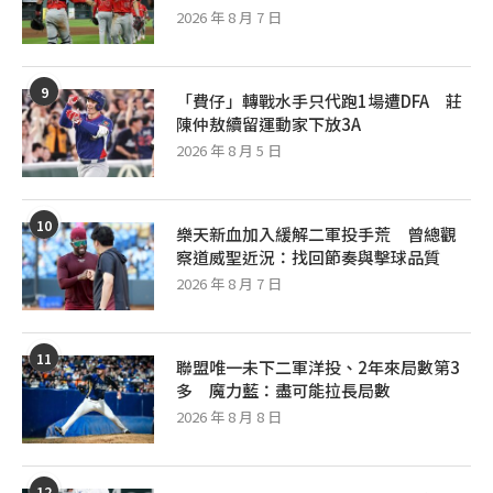
2026 年 8 月 7 日
9
「費仔」轉戰水手只代跑1場遭DFA 莊
陳仲敖續留運動家下放3A
2026 年 8 月 5 日
10
樂天新血加入緩解二軍投手荒 曾總觀
察道威聖近況：找回節奏與擊球品質
2026 年 8 月 7 日
11
聯盟唯一未下二軍洋投、2年來局數第3
多 魔力藍：盡可能拉長局數
2026 年 8 月 8 日
12