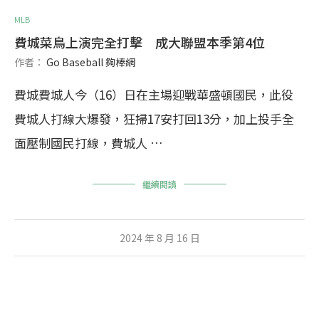
MLB
費城菜鳥上演完全打擊 成大聯盟本季第4位
作者：
Go Baseball 夠棒網
費城費城人今（16）日在主場迎戰華盛頓國民，此役
費城人打線大爆發，狂掃17安打回13分，加上投手全
面壓制國民打線，費城人 …
繼續閱讀
2024 年 8 月 16 日