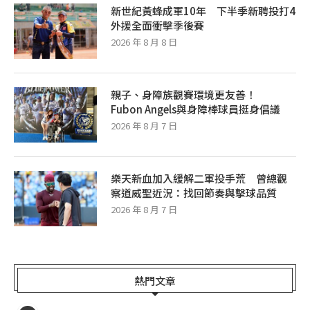
新世紀黃蜂成軍10年 下半季新聘投打4
外援全面衝擊季後賽
2026 年 8 月 8 日
親子、身障族觀賽環境更友善！
Fubon Angels與身障棒球員挺身倡議
2026 年 8 月 7 日
樂天新血加入緩解二軍投手荒 曾總觀
察道威聖近況：找回節奏與擊球品質
2026 年 8 月 7 日
熱門文章