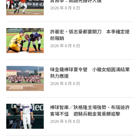
賞肯學：開路先鋒好人選
2026 年 8 月 8 日
許基宏、張志豪都要開刀 本季確定提
前報銷
2026 年 8 月 8 日
味全龍棒球夏令營 小龍女組圓滿結業
熱力應援
2026 年 8 月 8 日
棒球智庫／狄格隆主場強勢、布瑞迪許
客場不佳 遊騎兵戰金鶯乘勝追擊
2026 年 8 月 8 日