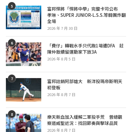
5
富邦悍將「悍將中學」完整卡司公布
孝琳、SUPER JUNIOR-L.S.S.等韓團炸翻
全場
2026 年 7 月 30 日
6
「費仔」轉戰水手只代跑1場遭DFA 莊
陳仲敖續留運動家下放3A
2026 年 8 月 5 日
7
富邦註銷阿部雄大 新洋投瑪帝斯明天
初登板
2026 年 8 月 7 日
8
樂天新血加入緩解二軍投手荒 曾總觀
察道威聖近況：找回節奏與擊球品質
2026 年 8 月 7 日