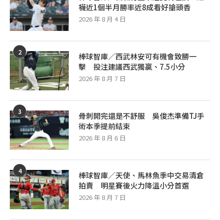
襪近1個半月勝率近8成看好搶頭香
2026 年 8 月 4 日
2
棒球智庫／西武林安可有機會致勝一
擊 投注建議西武獨贏、7.5小分
2026 年 8 月 7 日
3
骨刺開完還是不舒服 吳俊杰準備TJ手
術本季提前結束
2026 年 8 月 6 日
4
棒球智庫／天使、馬林魚季中交易清倉
拍賣 明星賽後火力降溫小分首選
2026 年 8 月 7 日