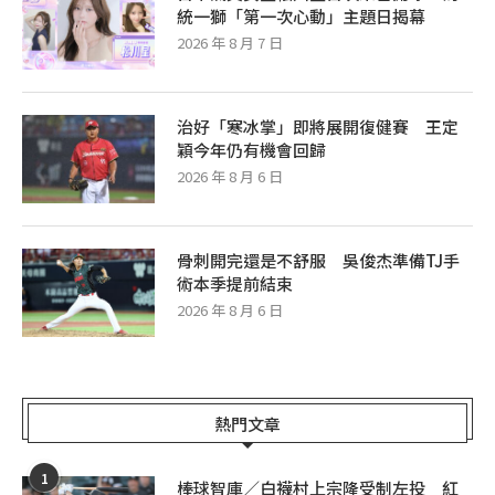
統一獅「第一次心動」主題日揭幕
2026 年 8 月 7 日
治好「寒冰掌」即將展開復健賽 王定
穎今年仍有機會回歸
2026 年 8 月 6 日
骨刺開完還是不舒服 吳俊杰準備TJ手
術本季提前結束
2026 年 8 月 6 日
熱門文章
1
棒球智庫／白襪村上宗隆受制左投 紅