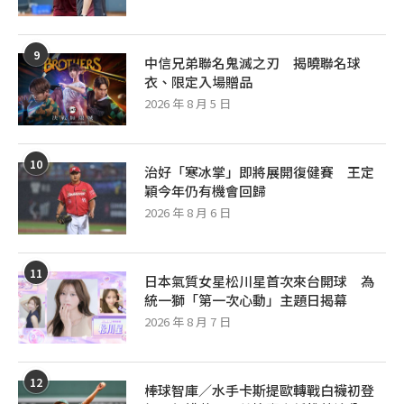
9
中信兄弟聯名鬼滅之刃 揭曉聯名球
衣、限定入場贈品
2026 年 8 月 5 日
10
治好「寒冰掌」即將展開復健賽 王定
穎今年仍有機會回歸
2026 年 8 月 6 日
11
日本氣質女星松川星首次來台開球 為
統一獅「第一次心動」主題日揭幕
2026 年 8 月 7 日
12
棒球智庫／水手卡斯提歐轉戰白襪初登