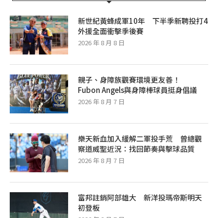
新世紀黃蜂成軍10年 下半季新聘投打4
外援全面衝擊季後賽
2026 年 8 月 8 日
親子、身障族觀賽環境更友善！
Fubon Angels與身障棒球員挺身倡議
2026 年 8 月 7 日
樂天新血加入緩解二軍投手荒 曾總觀
察道威聖近況：找回節奏與擊球品質
2026 年 8 月 7 日
富邦註銷阿部雄大 新洋投瑪帝斯明天
初登板