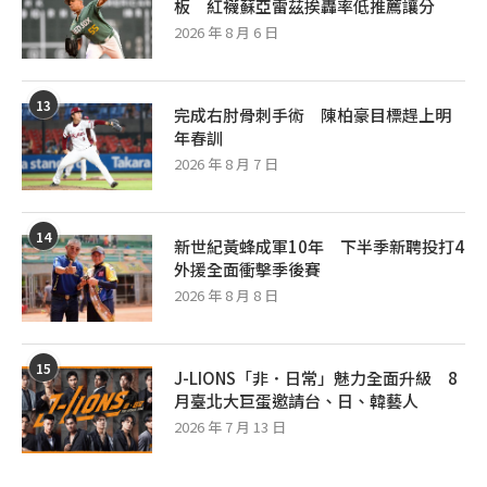
板 紅襪蘇亞雷茲挨轟率低推薦讓分
2026 年 8 月 6 日
13
完成右肘骨刺手術 陳柏豪目標趕上明
年春訓
2026 年 8 月 7 日
14
新世紀黃蜂成軍10年 下半季新聘投打4
外援全面衝擊季後賽
2026 年 8 月 8 日
15
J-LIONS「非．日常」魅力全面升級 8
月臺北大巨蛋邀請台、日、韓藝人
2026 年 7 月 13 日