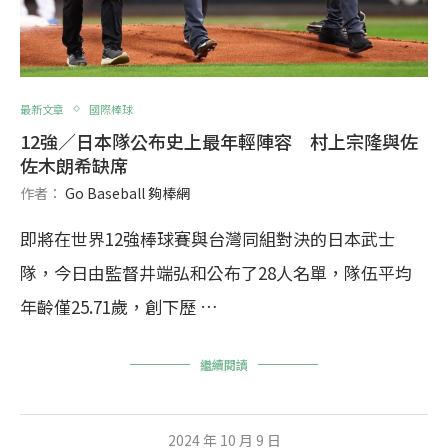
最新文章
國際棒球
12強／日本隊公布史上最年輕陣容 村上宗隆與佐
佐木朗希缺席
作者：
Go Baseball 夠棒網
即將在世界12強棒球賽與台灣同組對決的日本武士
隊，今日由監督井端弘和公布了28人名單，隊伍平均
年齡僅25.71歲，創下歷 …
繼續閱讀
2024 年 10 月 9 日