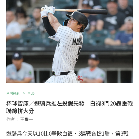
台灣運彩
MLB
棒球智庫／遊騎兵推左投假先發 白襪3門20轟重砲
聯線拼大分
作者：
王覺一
遊騎兵今天以10比0擊敗白襪，3連戰各搶1勝，第3戰