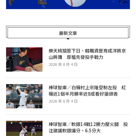
最新文章
樂天桃猿簽下日、韓職資歷育成洋將京
山將彌 厚植先發投手戰力
2026 年 8 月 4 日
棒球智庫／白襪村上宗隆受制左投 紅
襪近1個半月勝率近8成看好搶頭香
2026 年 8 月 4 日
棒球智庫／軟銀14戰12勝力壓火腿 投
注建議軟銀讓分、6.5分大