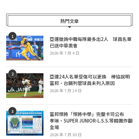
熱門文章
1
亞運徵詢中職每隊最多出2人 球員名單
已送中華奧會
2026 年 7 月 4 日
2
亞運24人名單受傷可以更換 棒協說明
富邦、台鋼列管球員未列入原因
2026 年 7 月 14 日
3
富邦悍將「悍將中學」完整卡司公布
孝琳、SUPER JUNIOR-L.S.S.等韓團炸翻
全場
2026 年 7 月 30 日