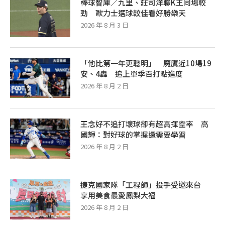
棒球智庫／九里、莊司洋聯K王同場較
勁 歐力士選球較佳看好勝樂天
2026 年 8 月 3 日
「他比第一年更聰明」 魔鷹近10場19
安、4轟 追上單季百打點進度
2026 年 8 月 2 日
王念好不追打壞球卻有超高揮空率 高
國輝：對好球的掌握還需要學習
2026 年 8 月 2 日
捷克國家隊「工程師」投手受邀來台
享用美食最愛鳳梨大福
2026 年 8 月 2 日