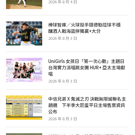
2026 年 8 月 4 日
棒球智庫／火球投手錢德勒控球不穩
釀酒人戰海盜拼獨贏+大分
2026 年 8 月 3 日
UniGirls 女孩日「第一次心動」主題日
台灣實力派唱跳女團 HUR+ 亞太主場獻
唱
2026 年 8 月 3 日
中信兄弟 X 鬼滅之刃 決戰無限城聯名主
題週 下半季大巨蛋平日主場售票資訊
公布
2026 年 8 月 3 日