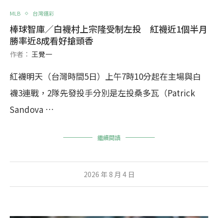
MLB
台灣運彩
棒球智庫／白襪村上宗隆受制左投 紅襪近1個半月
勝率近8成看好搶頭香
作者：
王覺一
紅襪明天（台灣時間5日）上午7時10分起在主場與白
襪3連戰，2隊先發投手分別是左投桑多瓦（Patrick
Sandova …
繼續閱讀
2026 年 8 月 4 日