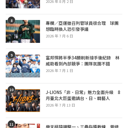
2026 年 8 月 2 日
8
專欄／亞運徵召列管球員很合理 球團
想臨時換人恐引發爭議
2026 年 7 月 6 日
9
富邦悍將半季34勝刷新接手後紀錄 林
威助看到內部競爭：團隊氛圍不錯
2026 年 7 月 1 日
10
J-LIONS「非．日常」魅力全面升級 8
月臺北大巨蛋邀請台、日、韓藝人
2026 年 7 月 13 日
11
樂天桃猿調整一、三壘指導教練 曾總