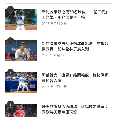
4
新竹城市隊招滿30名球員 「星二代」
王光輝、陽介仁兒子上榜
2026 年 7 月 2 日
5
新竹城市隊首批正選球員出爐 前富邦
戴云真、前味全林子宸入列
2026 年 6 月 17 日
6
阿部雄大「疲勞」離開輪值 許銘傑透
露頂替人選
2026 年 7 月 3 日
7
味全龍調整合約結構 蔣銲確定續留：
喜歡每天寒暄開玩笑