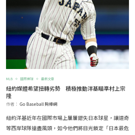
MLB
國際棒球
最新文章
紐約媒體希望扭轉劣勢 積極推動洋基瞄準村上宗
隆
作者：
Go Baseball 夠棒網
紐約洋基近年在國際市場上屢屢錯失日本球星，讓道奇
等西岸球隊搶盡風頭，如今他們將目光鎖定「日本最危