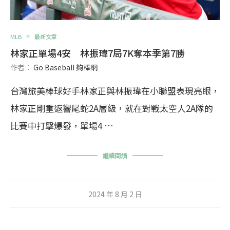
MLB
最新文章
林家正單場4安 林振瑋7局7K奪本季第7勝
作者：
Go Baseball 夠棒網
台灣旅美棒球好手林家正與林振瑋在小聯盟表現亮眼，
林家正剛重返響尾蛇2A層級，就在對戰太空人2A隊的
比賽中打擊爆發，單場4 …
繼續閱讀
2024 年 8 月 2 日