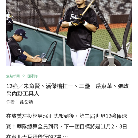
焦點新聞
國家隊
12強／朱育賢、潘傑楷扛一、三壘 岳東華、張政
禹內野工具人
作者：
謝岱穎
在旅美左投林昱珉正式報到後，第三屆世界12強棒球
賽中華隊總算全員到齊，下一個目標將是11月2、3日
在台北大巨蛋舉行的2場 …