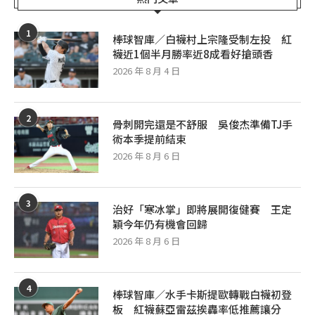
1
棒球智庫／白襪村上宗隆受制左投 紅
襪近1個半月勝率近8成看好搶頭香
2026 年 8 月 4 日
2
骨刺開完還是不舒服 吳俊杰準備TJ手
術本季提前結束
2026 年 8 月 6 日
3
治好「寒冰掌」即將展開復健賽 王定
穎今年仍有機會回歸
2026 年 8 月 6 日
4
棒球智庫／水手卡斯提歐轉戰白襪初登
板 紅襪蘇亞雷茲挨轟率低推薦讓分