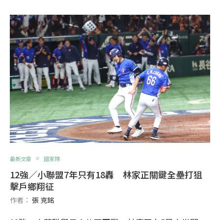
最新文章
國家隊
12強／小聯盟7年只有18轟 林家正關鍵全壘打狙
擊戶鄉翔征
作者：
張 克銘