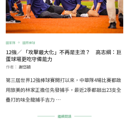
國家隊
國際棒球
12強／ 「攻擊最大化」不再是主流？ 高志綱：巨
蛋球場更吃守備能力
作者：
謝岱穎
第三屆世界12強棒球賽開打以來，中華隊4場比賽都啟
用旅美的林家正擔任先發捕手，最近2季都敲出23支全
壘打的味全龍捕手吉力 …
繼續閱讀