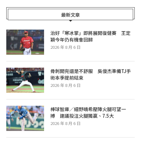
最新文章
治好「寒冰掌」即將展開復健賽 王定
穎今年仍有機會回歸
2026 年 8 月 6 日
骨刺開完還是不舒服 吳俊杰準備TJ手
術本季提前結束
2026 年 8 月 6 日
棒球智庫／細野晴希壓陣火腿可望一
搏 建議投注火腿獨贏、7.5大
2026 年 8 月 6 日