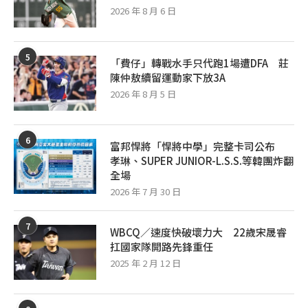
2026 年 8 月 6 日
5
「費仔」轉戰水手只代跑1場遭DFA 莊
陳仲敖續留運動家下放3A
2026 年 8 月 5 日
6
富邦悍將「悍將中學」完整卡司公布
孝琳、SUPER JUNIOR-L.S.S.等韓團炸翻
全場
2026 年 7 月 30 日
7
WBCQ／速度快破壞力大 22歲宋晟睿
扛國家隊開路先鋒重任
2025 年 2 月 12 日