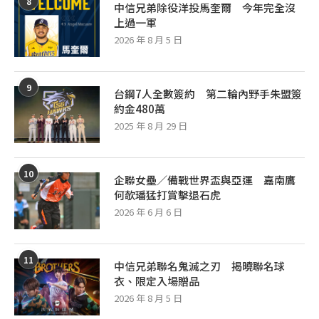
8
中信兄弟除役洋投馬奎爾 今年完全沒
上過一軍
2026 年 8 月 5 日
9
台鋼7人全數簽約 第二輪內野手朱盟簽
約金480萬
2025 年 8 月 29 日
10
企聯女壘／備戰世界盃與亞運 嘉南鷹
何欹璠猛打賞擊退石虎
2026 年 6 月 6 日
11
中信兄弟聯名鬼滅之刃 揭曉聯名球
衣、限定入場贈品
2026 年 8 月 5 日