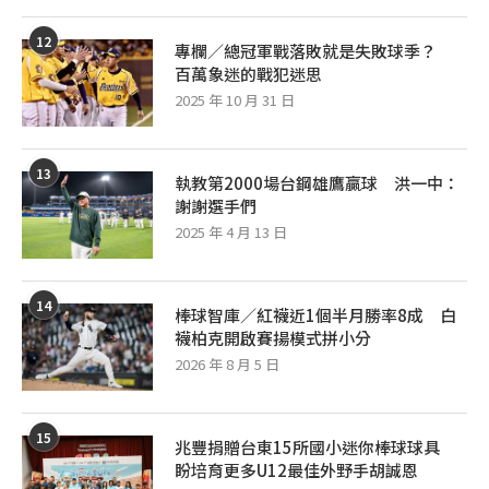
12
專欄／總冠軍戰落敗就是失敗球季？
百萬象迷的戰犯迷思
2025 年 10 月 31 日
13
執教第2000場台鋼雄鷹贏球 洪一中：
謝謝選手們
2025 年 4 月 13 日
14
棒球智庫／紅襪近1個半月勝率8成 白
襪柏克開啟賽揚模式拼小分
2026 年 8 月 5 日
15
兆豐捐贈台東15所國小迷你棒球球具
盼培育更多U12最佳外野手胡誠恩