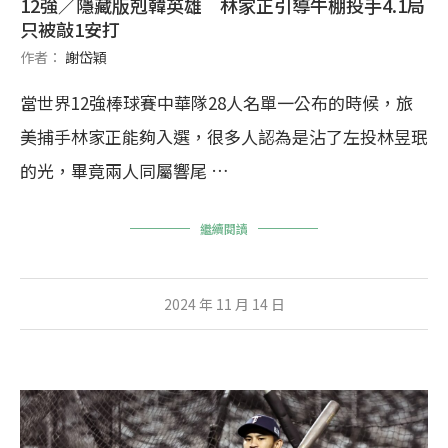
12強／隱藏版剋韓英雄 林家正引導牛棚投手4.1局
只被敲1安打
作者：
謝岱穎
當世界12強棒球賽中華隊28人名單一公布的時候，旅
美捕手林家正能夠入選，很多人認為是沾了左投林昱珉
的光，畢竟兩人同屬響尾 …
繼續閱讀
2024 年 11 月 14 日