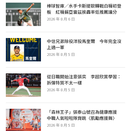
棒球智庫／水手卡斯提歐轉戰白襪初登
板 紅襪蘇亞雷茲挨轟率低推薦讓分
2026 年 8 月 6 日
中信兄弟除役洋投馬奎爾 今年完全沒
上過一軍
2026 年 8 月 5 日
從日職開始注意張奕 李超欣賞學習：
拆彈特質不太一樣
2026 年 8 月 5 日
「森林王子」張泰山號召為健康應援
中職人氣啦啦隊齊跳〈肌勵應援舞〉
2026 年 8 月 5 日