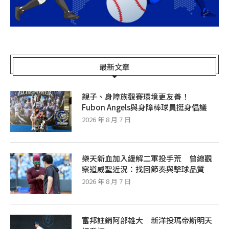
最新文章
親子、身障族觀賽環境更友善！
Fubon Angels與身障棒球員挺身倡議
2026 年 8 月 7 日
樂天新血加入緩解二軍投手荒 曾總觀
察道威聖近況：找回節奏與擊球品質
2026 年 8 月 7 日
富邦註銷阿部雄大 新洋投瑪帝斯明天