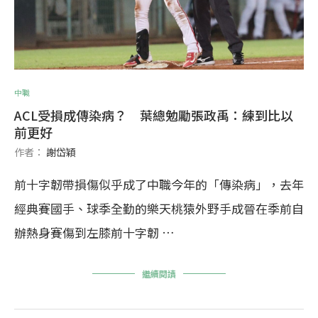
中職
ACL受損成傳染病？ 葉總勉勵張政禹：練到比以
前更好
作者：
謝岱穎
前十字韌帶損傷似乎成了中職今年的「傳染病」，去年
經典賽國手、球季全勤的樂天桃猿外野手成晉在季前自
辦熱身賽傷到左膝前十字韌 …
繼續閱讀