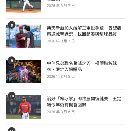
2026 年 8 月 7 日
8
樂天新血加入緩解二軍投手荒 曾總觀
察道威聖近況：找回節奏與擊球品質
2026 年 8 月 7 日
9
中信兄弟聯名鬼滅之刃 揭曉聯名球
衣、限定入場贈品
2026 年 8 月 5 日
10
治好「寒冰掌」即將展開復健賽 王定
穎今年仍有機會回歸
2026 年 8 月 6 日