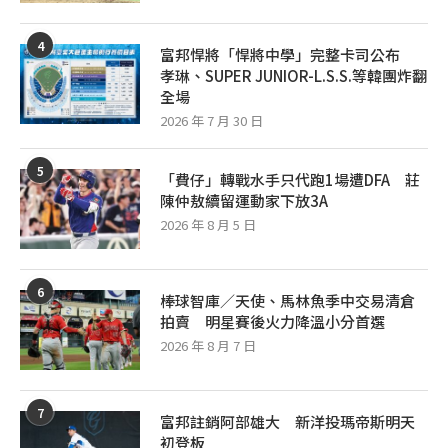
4
富邦悍將「悍將中學」完整卡司公布
孝琳、SUPER JUNIOR-L.S.S.等韓團炸翻
全場
2026 年 7 月 30 日
5
「費仔」轉戰水手只代跑1場遭DFA 莊
陳仲敖續留運動家下放3A
2026 年 8 月 5 日
6
棒球智庫／天使、馬林魚季中交易清倉
拍賣 明星賽後火力降溫小分首選
2026 年 8 月 7 日
7
富邦註銷阿部雄大 新洋投瑪帝斯明天
初登板