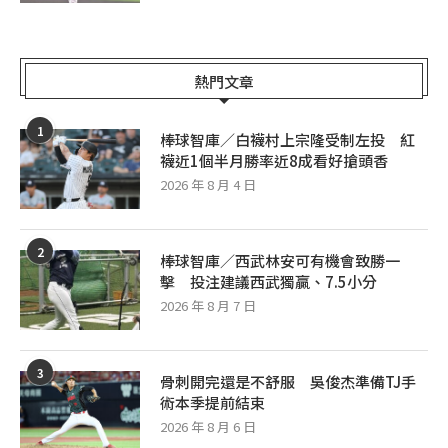
熱門文章
1
棒球智庫／白襪村上宗隆受制左投 紅
襪近1個半月勝率近8成看好搶頭香
2026 年 8 月 4 日
2
棒球智庫／西武林安可有機會致勝一
擊 投注建議西武獨贏、7.5小分
2026 年 8 月 7 日
3
骨刺開完還是不舒服 吳俊杰準備TJ手
術本季提前結束
2026 年 8 月 6 日