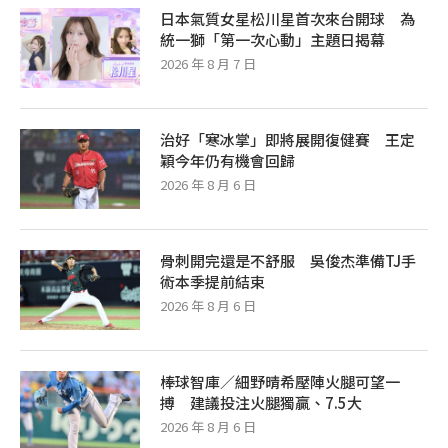
日本氣質女星松川星首次來台開球 為
統一獅「第一次心動」主題日揭幕
2026 年 8 月 7 日
治好「寒冰掌」即將展開復健賽 王定
穎今年仍有機會回歸
2026 年 8 月 6 日
骨刺開完還是不舒服 吳俊杰準備TJ手
術本季提前結束
2026 年 8 月 6 日
棒球智庫／細野晴希壓陣火腿可望一
搏 建議投注火腿獨贏、7.5大
2026 年 8 月 6 日