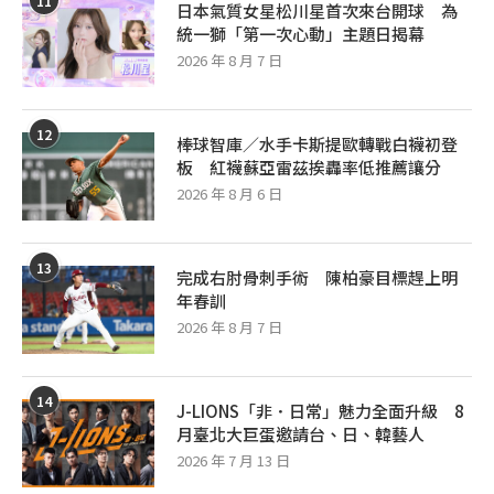
11
日本氣質女星松川星首次來台開球 為
統一獅「第一次心動」主題日揭幕
2026 年 8 月 7 日
12
棒球智庫／水手卡斯提歐轉戰白襪初登
板 紅襪蘇亞雷茲挨轟率低推薦讓分
2026 年 8 月 6 日
13
完成右肘骨刺手術 陳柏豪目標趕上明
年春訓
2026 年 8 月 7 日
14
J-LIONS「非．日常」魅力全面升級 8
月臺北大巨蛋邀請台、日、韓藝人
2026 年 7 月 13 日