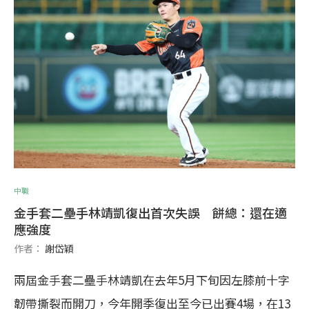
中職
金手套二壘手林靖凱復出首次失誤 餅總：還在適
應強度
作者：
謝岱穎
兩屆金手套二壘手林靖凱在去年5月下旬因左膝前十字
韌帶撕裂而開刀，今年開季復出至今已出賽4場，在13