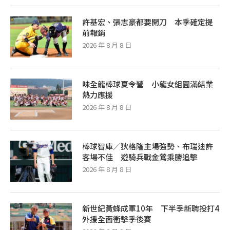
許基宏、張志豪都要開刀 本季確定提
前報銷
2026 年 8 月 8 日
味全龍棒球夏令營 小龍女組圓滿結業
熱力應援
2026 年 8 月 8 日
棒球智庫／狄格隆主場強勢、布瑞迪許
客場不佳 遊騎兵戰金鶯乘勝追擊
2026 年 8 月 8 日
新世紀黃蜂成軍10年 下半季新聘投打4
外援全面衝擊季後賽