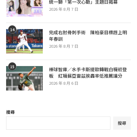
統一獅「第一次心動」主題日揭幕
2026 年 8 月 7 日
14
完成右肘骨刺手術 陳柏豪目標趕上明
年春訓
2026 年 8 月 7 日
15
棒球智庫／水手卡斯提歐轉戰白襪初登
板 紅襪蘇亞雷茲挨轟率低推薦讓分
2026 年 8 月 6 日
搜尋
搜尋