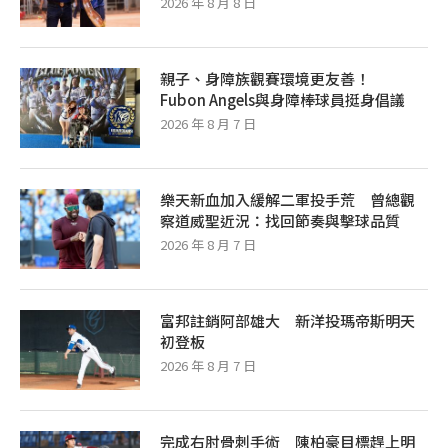
2026 年 8 月 8 日
親子、身障族觀賽環境更友善！
Fubon Angels與身障棒球員挺身倡議
2026 年 8 月 7 日
樂天新血加入緩解二軍投手荒 曾總觀
察道威聖近況：找回節奏與擊球品質
2026 年 8 月 7 日
富邦註銷阿部雄大 新洋投瑪帝斯明天
初登板
2026 年 8 月 7 日
完成右肘骨刺手術 陳柏豪目標趕上明