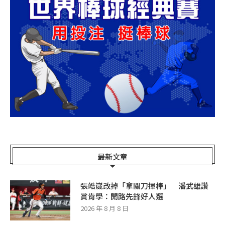
最新文章
張皓崴改掉「拿關刀揮棒」 潘武雄讚
賞肯學：開路先鋒好人選
2026 年 8 月 8 日