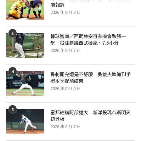
前報銷
2026 年 8 月 8 日
3
棒球智庫／西武林安可有機會致勝一
擊 投注建議西武獨贏、7.5小分
2026 年 8 月 7 日
4
骨刺開完還是不舒服 吳俊杰準備TJ手
術本季提前結束
2026 年 8 月 6 日
5
富邦註銷阿部雄大 新洋投瑪帝斯明天
初登板
2026 年 8 月 7 日