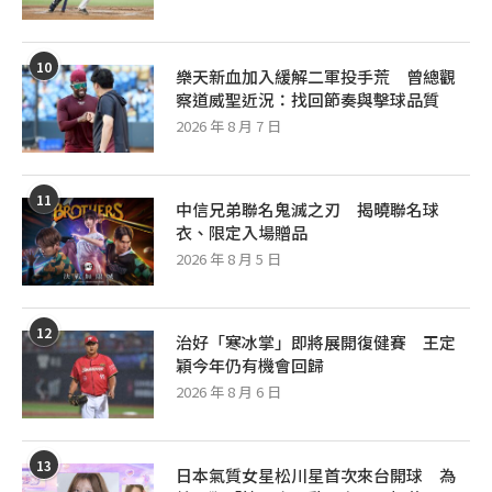
10
樂天新血加入緩解二軍投手荒 曾總觀
察道威聖近況：找回節奏與擊球品質
2026 年 8 月 7 日
11
中信兄弟聯名鬼滅之刃 揭曉聯名球
衣、限定入場贈品
2026 年 8 月 5 日
12
治好「寒冰掌」即將展開復健賽 王定
穎今年仍有機會回歸
2026 年 8 月 6 日
13
日本氣質女星松川星首次來台開球 為