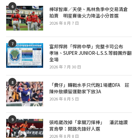
6
棒球智庫／天使、馬林魚季中交易清倉
拍賣 明星賽後火力降溫小分首選
2026 年 8 月 7 日
7
富邦悍將「悍將中學」完整卡司公布
孝琳、SUPER JUNIOR-L.S.S.等韓團炸翻
全場
2026 年 7 月 30 日
8
「費仔」轉戰水手只代跑1場遭DFA 莊
陳仲敖續留運動家下放3A
2026 年 8 月 5 日
9
張皓崴改掉「拿關刀揮棒」 潘武雄讚
賞肯學：開路先鋒好人選
2026 年 8 月 8 日