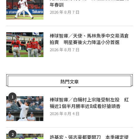
年春訓
2026 年 8 月 7 日
棒球智庫／天使、馬林魚季中交易清倉
拍賣 明星賽後火力降溫小分首選
2026 年 8 月 7 日
熱門文章
1
棒球智庫／白襪村上宗隆受制左投 紅
襪近1個半月勝率近8成看好搶頭香
2026 年 8 月 4 日
2
許基宏、張志豪都要開刀 本季確定提