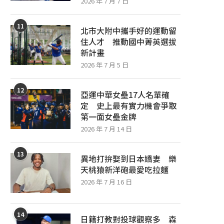
2026 年 7 月 7 日
11
北市大附中攜手好的運動留
住人才 推動國中菁英選拔
新計畫
2026 年 7 月 5 日
12
亞運中華女壘17人名單確
定 史上最有實力機會爭取
第一面女壘金牌
2026 年 7 月 14 日
13
異地打拚娶到日本嬌妻 樂
天桃猿新洋砲最愛吃拉麵
2026 年 7 月 16 日
14
日籍打教對投球觀察多 森