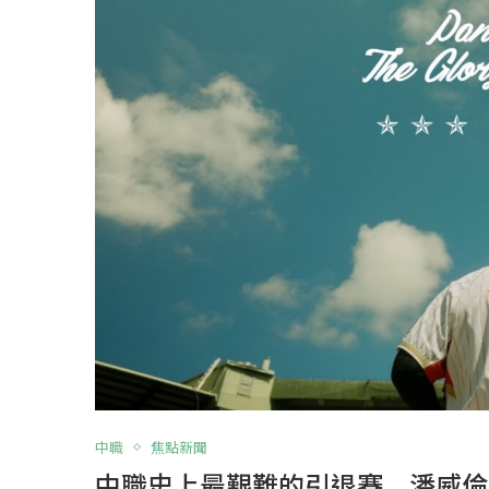
中職
焦點新聞
中職史上最艱難的引退賽 潘威倫2