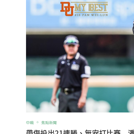
中職
焦點新聞
帶傷投出21連勝、無安打比賽 