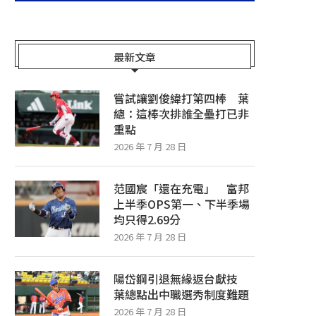
最新文章
嘗試讓劉俊緯打第四棒 葉
總：這棒次排誰全壘打已非
重點
2026 年 7 月 28 日
范國宸「還在充電」 富邦
上半季OPS第一、下半季場
均只得2.69分
2026 年 7 月 28 日
陽岱鋼引退無緣返台獻技
葉總點出中職選秀制度難題
2026 年 7 月 28 日