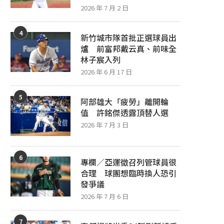
2026 年 7 月 2 日
4
新竹城市隊首批正選球員出
爐 前富邦戴云真、前味全
林子宸入列
2026 年 6 月 17 日
5
阿部雄大「疲勞」離開輪
值 許銘傑透露頂替人選
2026 年 7 月 3 日
6
專欄／亞運徵召列管球員很
合理 球團想臨時換人恐引
發爭議
2026 年 7 月 6 日
7