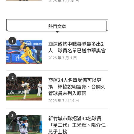
2026 年 7 月 28 日
熱門文章
1
亞運徵詢中職每隊最多出2
人 球員名單已送中華奧會
2026 年 7 月 4 日
2
亞運24人名單受傷可以更
換 棒協說明富邦、台鋼列
管球員未列入原因
2026 年 7 月 14 日
3
新竹城市隊招滿30名球員
「星二代」王光輝、陽介仁
兒子上榜