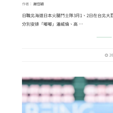
作者：
謝岱穎
日職北海道日本火腿鬥士隊3月1、2日在台北
分別安排「嘟嘟」潘威倫、高 …
20