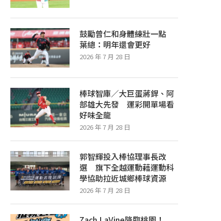
鼓勵曾仁和身體練壯一點
葉總：明年還會更好
2026 年 7 月 28 日
棒球智庫／大巨蛋蔣銲、阿
部雄大先發 運彩開單場看
好味全龍
2026 年 7 月 28 日
郭智輝投入棒協理事長改
選 旗下全越運動藉運動科
學協助拉近城鄉棒球資源
2026 年 7 月 28 日
Zach LaVine降臨桃園！