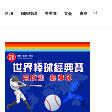
MLB
國際棒球
啦啦隊
女壘
專欄