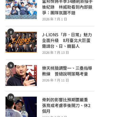
富邦悍將半季34勝刷新接手
後紀錄 林威助看到內部競
爭：團隊氛圍不錯
2026 年 7 月 1 日
8
J-LIONS「非．日常」魅力
全面升級 8月臺北大巨蛋
邀請台、日、韓藝人
2026 年 7 月 13 日
9
樂天桃猿調整一、三壘指導
教練 曾總說明策略考量
2026 年 7 月 11 日
10
骨刺的影響比預期要嚴重
張育成考慮季後開刀、休2
個月