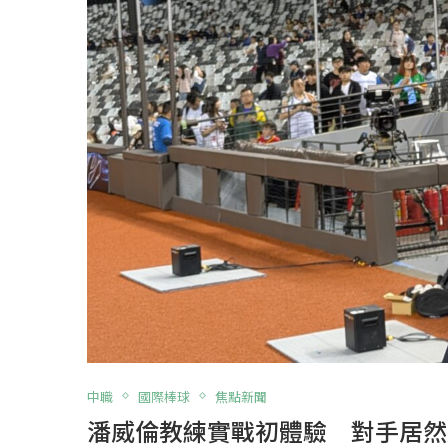
中職
國際棒球
焦點新聞
潘威倫教練實戰初體驗 對手居然