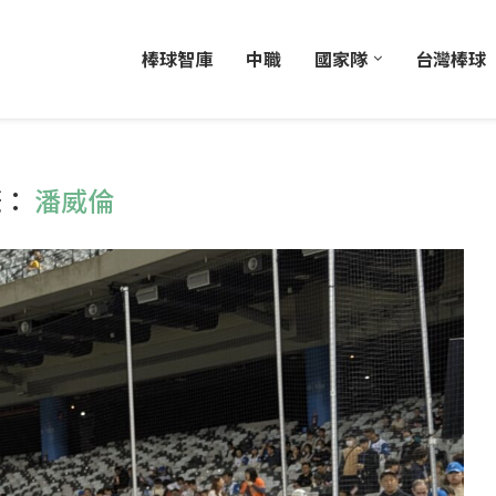
棒球智庫
中職
國家隊
台灣棒球
籤：
潘威倫