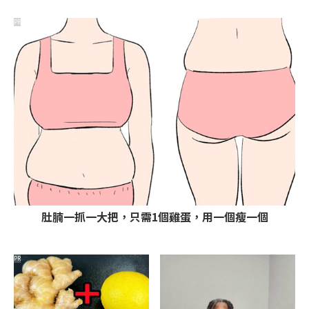
PR
肚腩一抓一大把，只需1個雞蛋，用一個瘦一個
PR