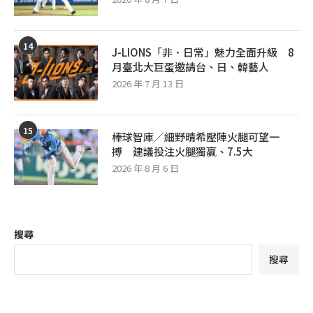
14
J-LIONS「非．日常」魅力全面升級 8
月臺北大巨蛋邀請台、日、韓藝人
2026 年 7 月 13 日
15
棒球智庫／細野晴希壓陣火腿可望一
搏 建議投注火腿獨贏、7.5大
2026 年 8 月 6 日
搜尋
搜尋