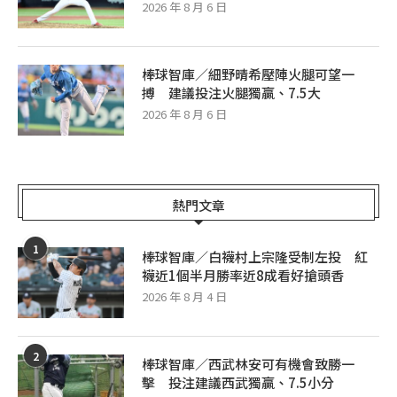
2026 年 8 月 6 日
棒球智庫／細野晴希壓陣火腿可望一
搏 建議投注火腿獨贏、7.5大
2026 年 8 月 6 日
熱門文章
1
棒球智庫／白襪村上宗隆受制左投 紅
襪近1個半月勝率近8成看好搶頭香
2026 年 8 月 4 日
2
棒球智庫／西武林安可有機會致勝一
擊 投注建議西武獨贏、7.5小分