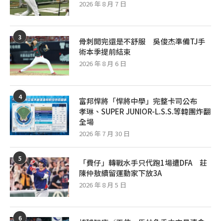
2026 年 8 月 7 日
3
骨刺開完還是不舒服 吳俊杰準備TJ手
術本季提前結束
2026 年 8 月 6 日
4
富邦悍將「悍將中學」完整卡司公布
孝琳、SUPER JUNIOR-L.S.S.等韓團炸翻
全場
2026 年 7 月 30 日
5
「費仔」轉戰水手只代跑1場遭DFA 莊
陳仲敖續留運動家下放3A
2026 年 8 月 5 日
6