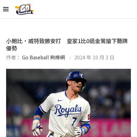
小鮑比·威特致勝安打 皇家1比0退金鶯搶下聽牌
優勢
作者：
Go Baseball 夠棒網
2024 年 10 月 2 日