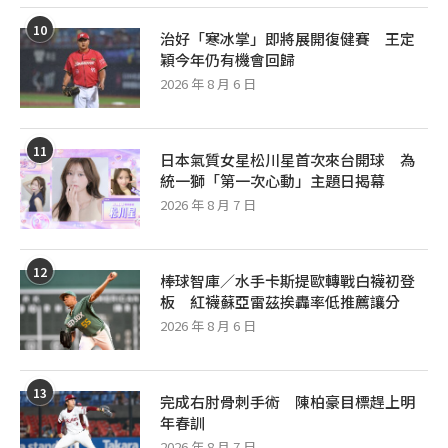
10
治好「寒冰掌」即將展開復健賽 王定
穎今年仍有機會回歸
2026 年 8 月 6 日
11
日本氣質女星松川星首次來台開球 為
統一獅「第一次心動」主題日揭幕
2026 年 8 月 7 日
12
棒球智庫／水手卡斯提歐轉戰白襪初登
板 紅襪蘇亞雷茲挨轟率低推薦讓分
2026 年 8 月 6 日
13
完成右肘骨刺手術 陳柏豪目標趕上明
年春訓
2026 年 8 月 7 日