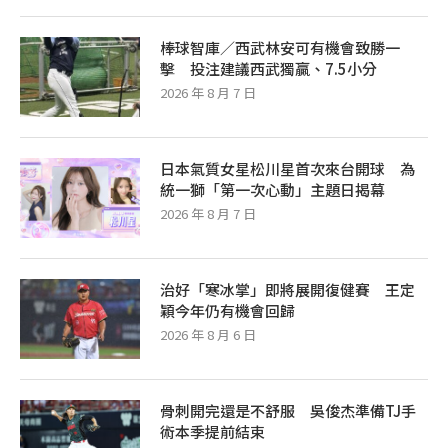
棒球智庫／西武林安可有機會致勝一
擊 投注建議西武獨贏、7.5小分
2026 年 8 月 7 日
日本氣質女星松川星首次來台開球 為
統一獅「第一次心動」主題日揭幕
2026 年 8 月 7 日
治好「寒冰掌」即將展開復健賽 王定
穎今年仍有機會回歸
2026 年 8 月 6 日
骨刺開完還是不舒服 吳俊杰準備TJ手
術本季提前結束