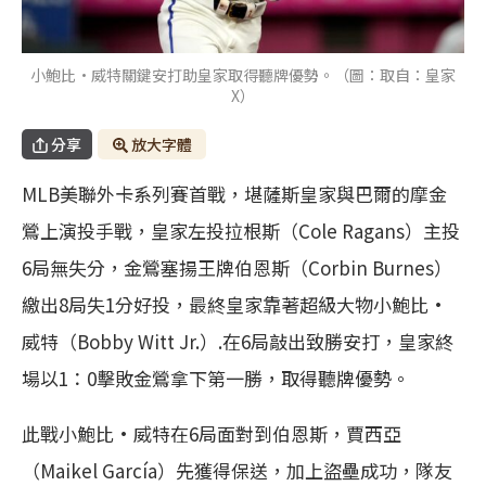
小鮑比·威特關鍵安打助皇家取得聽牌優勢。（圖：取自：皇家
X）
分享
放大字體
MLB美聯外卡系列賽首戰，堪薩斯皇家與巴爾的摩金
鶯上演投手戰，皇家左投拉根斯（Cole Ragans）主投
6局無失分，金鶯塞揚王牌伯恩斯（Corbin Burnes）
繳出8局失1分好投，最終皇家靠著超級大物小鮑比·
威特（Bobby Witt Jr.）.在6局敲出致勝安打，皇家終
場以1：0擊敗金鶯拿下第一勝，取得聽牌優勢。
此戰小鮑比·威特在6局面對到伯恩斯，賈西亞
（Maikel García）先獲得保送，加上盜壘成功，隊友