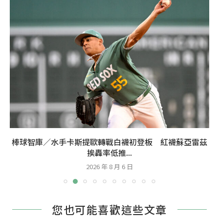
棒球智庫／水手卡斯提歐轉戰白襪初登板 紅襪蘇亞雷茲
挨轟率低推...
2026 年 8 月 6 日
您也可能喜歡這些文章