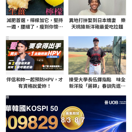
減肥首選，檸檬加它，堅持
異地打拚娶到日本嬌妻 樂
一週，腰細了，瘦到你懷疑
天桃猿新洋砲最愛吃拉麵
人生
PR
伴侶和妳一起預防HPV，才
接受大學長伍鐸指點 味全
有資格說愛妳！
新洋投「蔣銲」春訓先逛斗
六夜市吃美食
PR