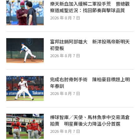
樂天新血加入緩解二軍投手荒 曾總觀
察道威聖近況：找回節奏與擊球品質
2026 年 8 月 7 日
富邦註銷阿部雄大 新洋投瑪帝斯明天
初登板
2026 年 8 月 7 日
完成右肘骨刺手術 陳柏豪目標趕上明
年春訓
2026 年 8 月 7 日
棒球智庫／天使、馬林魚季中交易清倉
拍賣 明星賽後火力降溫小分首選
2026 年 8 月 7 日