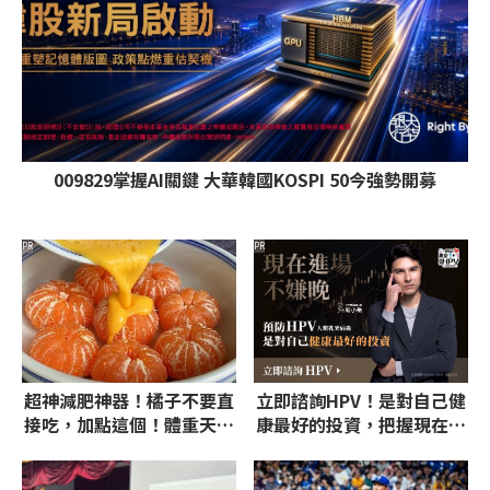
009829掌握AI關鍵 大華韓國KOSPI 50今強勢開募
PR
PR
超神減肥神器！橘子不要直
立即諮詢HPV！是對自己健
接吃，加點這個！體重天天
康最好的投資，把握現在不
下降
嫌晚！