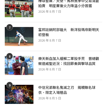
棒球智庫／天使、馬林魚季中交易清倉
拍賣 明星賽後火力降溫小分首選
2026 年 8 月 7 日
7
富邦註銷阿部雄大 新洋投瑪帝斯明天
初登板
2026 年 8 月 7 日
8
樂天新血加入緩解二軍投手荒 曾總觀
察道威聖近況：找回節奏與擊球品質
2026 年 8 月 7 日
9
中信兄弟聯名鬼滅之刃 揭曉聯名球
衣、限定入場贈品
2026 年 8 月 5 日