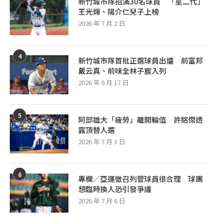
新竹城市隊招滿30名球員 「星二代」
王光輝、陽介仁兒子上榜
2026 年 7 月 2 日
4
新竹城市隊首批正選球員出爐 前富邦
戴云真、前味全林子宸入列
2026 年 6 月 17 日
5
阿部雄大「疲勞」離開輪值 許銘傑透
露頂替人選
2026 年 7 月 3 日
6
專欄／亞運徵召列管球員很合理 球團
想臨時換人恐引發爭議
2026 年 7 月 6 日