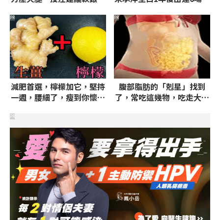
分、6.5分大
失分
PR
PR
減肥首選，檸檬加它，堅持
腹部脂肪的「剋星」找到
一週，腰細了，瘦到你懷疑
了，常吃這幾物，吃走大肚
人生
囊，瘦出小蠻腰
PR