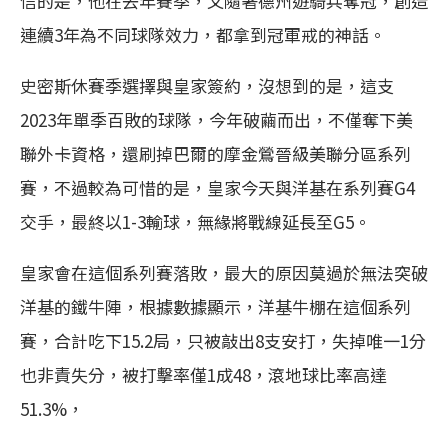
信的是，他在去年賽季，又隨著德州遊騎兵奪冠，創造
連續3年為不同球隊效力，都拿到冠軍戒的神話。
史密斯休賽季選擇與皇家簽約，沒想到的是，這支
2023年單季百敗的球隊，今年破繭而出，不僅奪下美
聯外卡資格，還刷掉巴爾的摩金鶯晉級美聯分區系列
賽，不過較為可惜的是，皇家今天與洋基在系列賽G4
交手，最終以1-3輸球，無緣將戰線延長至G5。
皇家會在這個系列賽落敗，最大的原因莫過於無法突破
洋基的鐵牛陣，根據數據顯示，洋基牛棚在這個系列
賽，合計吃下15.2局，只被敲出8支安打，失掉唯一1分
也非責失分，被打擊率僅1成48，滾地球比率高達
51.3%，