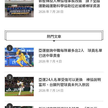
郭智輝投入棒協理事長改選 旗下全越
運動藉運動科學協助拉近城鄉棒球資源
2026 年 7 月 28 日
熱門文章
1
亞運徵詢中職每隊最多出2人 球員名單
已送中華奧會
2026 年 7 月 4 日
2
亞運24人名單受傷可以更換 棒協說明
富邦、台鋼列管球員未列入原因
2026 年 7 月 14 日
3