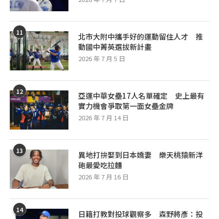
11
北市大附中攜手好的運動留住人才 推
動國中菁英選拔新計畫
2026 年 7 月 5 日
12
亞運中華女壘17人名單確定 史上最有
實力機會爭取第一面女壘金牌
2026 年 7 月 14 日
13
異地打拚娶到日本嬌妻 樂天桃猿新洋
砲最愛吃拉麵
2026 年 7 月 16 日
14
日籍打教對投球觀察多 森野將彥：投