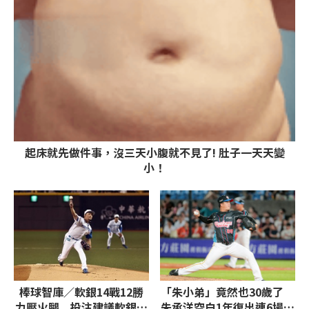
起床就先做件事，沒三天小腹就不見了! 肚子一天天變
小！
棒球智庫／軟銀14戰12勝
「朱小弟」竟然也30歲了
力壓火腿 投注建議軟銀讓
朱承洋空白1年復出連6場無