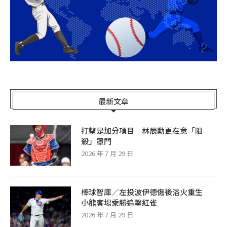
最新文章
打擊是加分項目 林辰勳更在意「阻
殺」罩門
2026 年 7 月 29 日
棒球智庫／左投波伊德傷後浴火重生
小熊客場乘勝追擊紅雀
2026 年 7 月 29 日