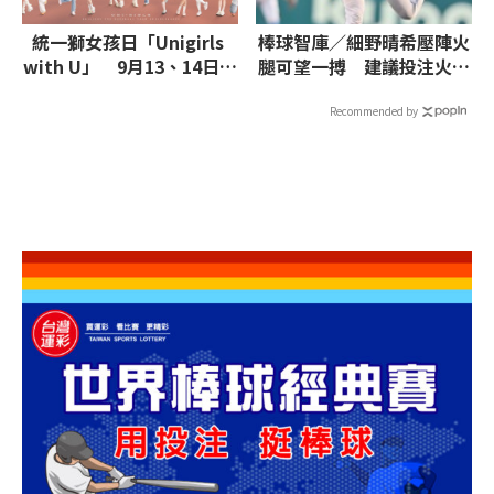
統一獅女孩日「Unigirls
棒球智庫／細野晴希壓陣火
with U」 9月13、14日甜
腿可望一搏 建議投注火腿
心全員夢幻呈現
獨贏、7.5大
Recommended by