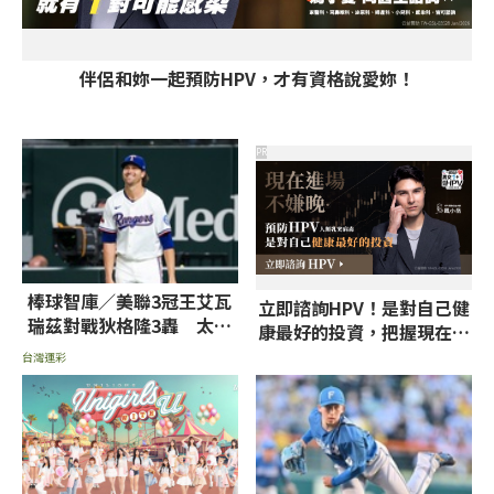
伴侶和妳一起預防HPV，才有資格說愛妳！
PR
棒球智庫／美聯3冠王艾瓦
立即諮詢HPV！是對自己健
瑞茲對戰狄格隆3轟 太空
康最好的投資，把握現在不
人戰遊騎兵拼大分
嫌晚！
台灣運彩