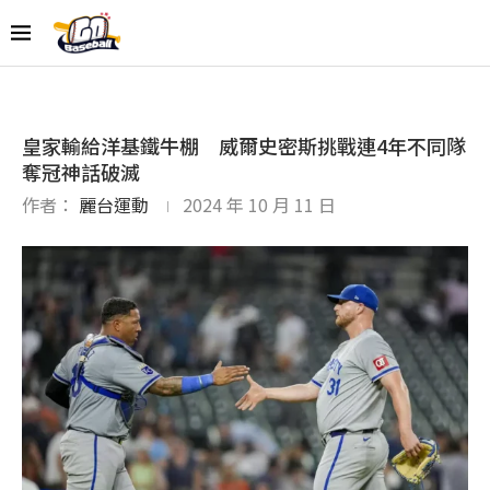
皇家輸給洋基鐵牛棚 威爾史密斯挑戰連4年不同隊
奪冠神話破滅
作者：
麗台運動
2024 年 10 月 11 日