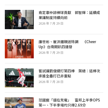
肯定辜仲諒棒球貢獻 郭智輝：延續成
果讓制度持續向前
2026 年 7 月 29 日
廉世彬、崔洪邏親送特調 《Cheer
Up》台南開趴四連發
2026 年 7 月 29 日
嘗試讓劉俊緯打第四棒 葉總：這棒次
排誰全壘打已非重點
2026 年 7 月 28 日
范國宸「還在充電」 富邦上半季OPS
第一、下半季場均只得2.69分