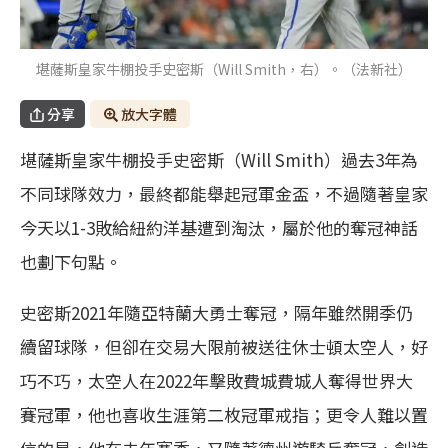
堪薩斯皇家牛棚投手史密斯（Will Smith，右）。（法新社）
分享
放大字體
堪薩斯皇家牛棚投手史密斯（Will Smith）過去3年為
不同球隊效力，最終都能舉起冠軍金盃，不過隨著皇家
今天以1-3敗給紐約洋基遭到淘汰，屬於他的奪冠神話
也劃下句點。
史密斯2021年隨亞特蘭大勇士奪冠，隔年雖然開季仍
續留球隊，但卻在交易大限前被送往休士頓太空人，好
巧不巧，太空人在2022年擊敗費城費城人奪得世界大
賽冠軍，他也喜收生涯第二枚冠軍戒指；更令人難以置