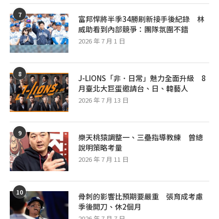
7
富邦悍將半季34勝刷新接手後紀錄 林
威助看到內部競爭：團隊氛圍不錯
2026 年 7 月 1 日
8
J-LIONS「非．日常」魅力全面升級 8
月臺北大巨蛋邀請台、日、韓藝人
2026 年 7 月 13 日
9
樂天桃猿調整一、三壘指導教練 曾總
說明策略考量
2026 年 7 月 11 日
10
骨刺的影響比預期要嚴重 張育成考慮
季後開刀、休2個月
2026 年 7 月 7 日