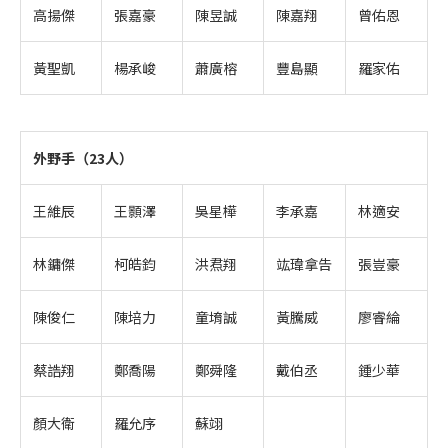
高揚傑
張嘉豪
陳昱誠
陳嘉翔
曾佑恩
黃聖凱
楊承峻
蕭廣榕
豐島顯
羅家佑
外野手（23人）
王維辰
王顥澤
吳星樺
李承嘉
林適安
林鏞傑
柯皓鈞
洪焄翔
竑瑋拿告
張豈豪
陳俊仁
陳培力
童堉誠
黃騰威
廖睿綸
蔡誥翔
鄭喬陽
鄭舜隆
戴伯丞
鍾少華
顏大衛
羅允序
蘇翊