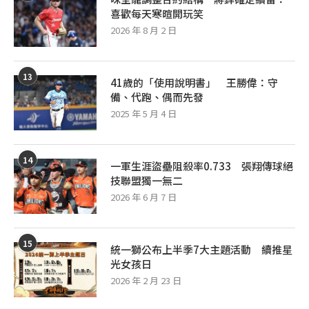
喜歡每天寒暄開玩笑
2026 年 8 月 2 日
13
41歲的「使用說明書」 王勝偉：守
備、代跑、偶而先發
2025 年 5 月 4 日
14
一軍生涯盜壘阻殺率0.733 張翔傳球絕
技聯盟獨一無二
2026 年 6 月 7 日
15
統一獅公布上半季7大主題活動 續推星
光女孩日
2026 年 2 月 23 日