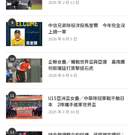
2025 年 2 月 12 日
9
中信兄弟除役洋投馬奎爾 今年完全沒
上過一軍
2026 年 8 月 5 日
10
企聯女壘／備戰世界盃與亞運 嘉南鷹
何欹璠猛打賞擊退石虎
2026 年 6 月 6 日
11
U15亞洲盃女壘／中華隊冠軍戰不敵日
本 2隊攜手進軍世界盃
2025 年 3 月 30 日
12
味全龍調整合約結構 蔣銲確定續留：