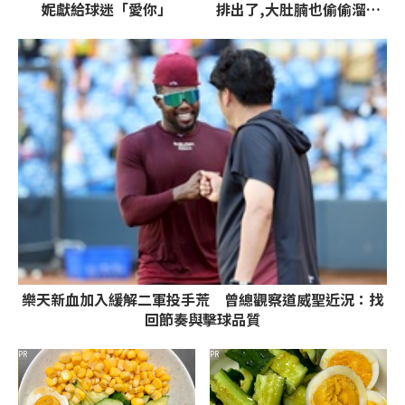
妮獻給球迷「愛你」
排出了,大肚腩也偷偷溜走
了
樂天新血加入緩解二軍投手荒 曾總觀察道威聖近況：找
回節奏與擊球品質
PR
PR