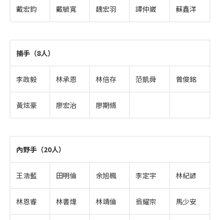
戴宏鈞
戴毓寬
魏宏羽
譚仲崴
蘇鑫洋
捕手（8人）
李政毅
林承恩
林倍存
范凱舜
曾俊銘
黃炫豪
廖宏治
廖期脩
內野手（20人）
王浩藍
田明倫
余旭楓
李定宇
林紀諺
林恩睿
林書煒
林靖倫
翁耀宗
馬少安