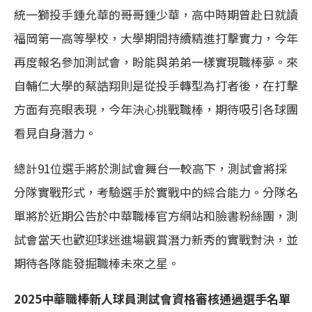
統一獅投手鍾允華的哥哥鍾少華，高中時期曾赴日就讀
福岡第一高等學校，大學期間持續精進打擊實力，今年
再度報名參加測試會，盼能與弟弟一樣實現職棒夢。來
自輔仁大學的蔡誥翔則是從投手轉型為打者後，在打擊
方面有亮眼表現，今年決心挑戰職棒，期待吸引各球團
看見自身潛力。
總計91位選手將於測試會舞台一較高下，測試會將採
分隊實戰形式，考驗選手於實戰中的綜合能力。分隊名
單將於近期公告於中華職棒官方網站和臉書粉絲團，測
試會當天也歡迎球迷進場觀賞潛力新秀的實戰對決，並
期待各隊能發掘職棒未來之星。
2025中華職棒新人球員測試會資格審核通過選手名單