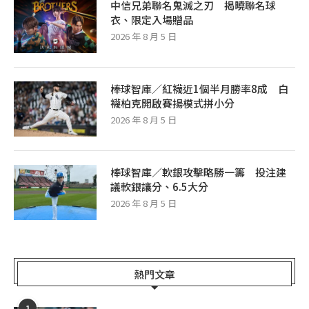
中信兄弟聯名鬼滅之刃 揭曉聯名球
衣、限定入場贈品
2026 年 8 月 5 日
棒球智庫／紅襪近1個半月勝率8成 白
襪柏克開啟賽揚模式拼小分
2026 年 8 月 5 日
棒球智庫／軟銀攻擊略勝一籌 投注建
議軟銀讓分、6.5大分
2026 年 8 月 5 日
熱門文章
1