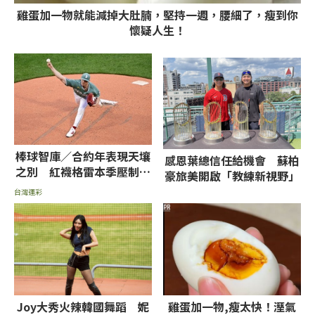
雞蛋加一物就能減掉大肚腩，堅持一週，腰細了，瘦到你
懷疑人生！
棒球智庫／合約年表現天壤
感恩葉總信任給機會 蘇柏
之別 紅襪格雷本季壓制力
豪旅美開啟「教練新視野」
遠勝藍鳥泰昂
台灣運彩
PR
Joy大秀火辣韓國舞蹈 妮
雞蛋加一物,瘦太快！溼氣