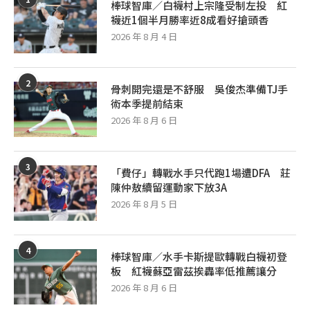
棒球智庫／白襪村上宗隆受制左投 紅
襪近1個半月勝率近8成看好搶頭香
2026 年 8 月 4 日
2
骨刺開完還是不舒服 吳俊杰準備TJ手
術本季提前結束
2026 年 8 月 6 日
3
「費仔」轉戰水手只代跑1場遭DFA 莊
陳仲敖續留運動家下放3A
2026 年 8 月 5 日
4
棒球智庫／水手卡斯提歐轉戰白襪初登
板 紅襪蘇亞雷茲挨轟率低推薦讓分
2026 年 8 月 6 日