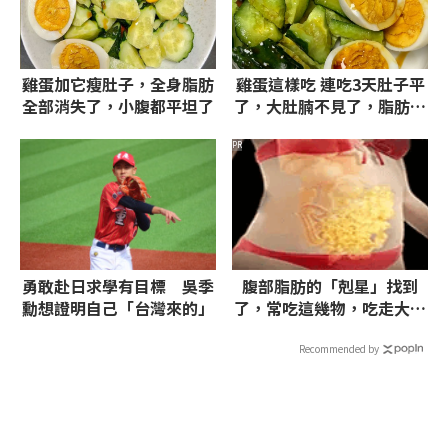
雞蛋加它瘦肚子，全身脂肪
雞蛋這樣吃 連吃3天肚子平
全部消失了，小腹都平坦了
了，大肚腩不見了，脂肪沒
了！
PR
勇敢赴日求學有目標 吳季
腹部脂肪的「剋星」找到
勳想證明自己「台灣來的」
了，常吃這幾物，吃走大肚
囊，瘦出小蠻腰
Recommended by