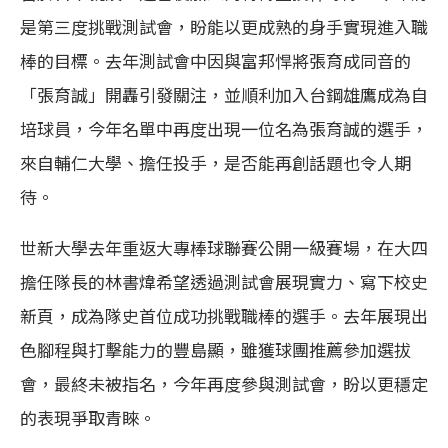
是第三度挑戰測試會，盼能以更成熟的身手實現進入職
棒的目標。去年測試會中因與富邦悍將張育成同音的
「張育誠」開轟引發關注，並順利加入台鋼雄鷹成為自
培球員，今年名單中再度出現一位名為張育誠的選手，
來自輔仁大學、擔任投手，是否能再創話題也令人期
待。
世新大學去年重返大專棒球聯賽公開一級賽場，在大四
擔任隊長的林書煒希望透過測試會展現實力、寫下校史
新頁，成為隊史首位成功挑戰職棒的選手。去年展現出
色腳程與打擊能力的豐島顯，雖獲球團推薦參加選拔
會，最終未被指名，今年再度參與測試會，盼以更穩定
的表現爭取青睞。