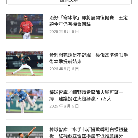
治好「寒冰掌」即將展開復健賽 王定
穎今年仍有機會回歸
2026 年 8 月 6 日
骨刺開完還是不舒服 吳俊杰準備TJ手
術本季提前結束
2026 年 8 月 6 日
棒球智庫／細野晴希壓陣火腿可望一
搏 建議投注火腿獨贏、7.5大
2026 年 8 月 6 日
棒球智庫／水手卡斯提歐轉戰白襪初登
板 紅襪蘇亞雷茲挨轟率低推薦讓分