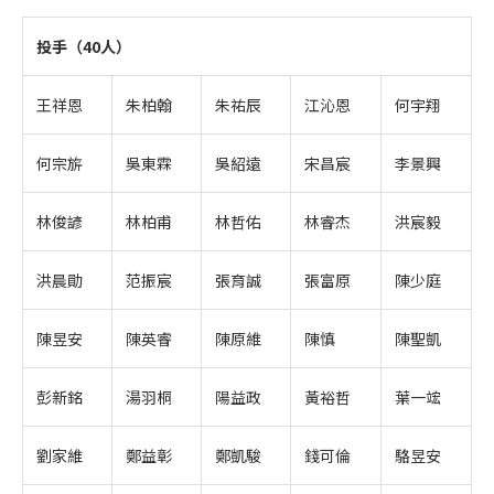
投手（40人）
王祥恩
朱柏翰
朱祐辰
江沁恩
何宇翔
何宗旂
吳東霖
吳紹遠
宋昌宸
李景興
林俊諺
林柏甫
林哲佑
林睿杰
洪宸毅
洪晨勛
范振宸
張育誠
張富原
陳少庭
陳昱安
陳英睿
陳原維
陳慎
陳聖凱
彭新銘
湯羽桐
陽益政
黃裕哲
葉一竤
劉家維
鄭益彰
鄭凱駿
錢可倫
駱昱安