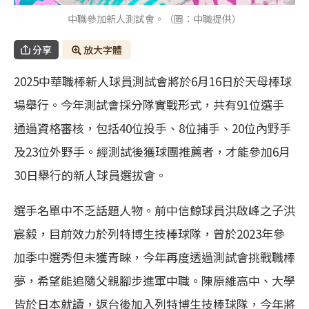
中職參加新人測試會。（圖：中職提供）
分享
放大字體
2025中華職棒新人球員測試會將於6月16日於天母棒球
場舉行。今年測試會採分隊實戰形式，共有91位選手
通過資格審核，包括40位投手、8位捕手、20位內野手
及23位外野手。經測試後獲球團推薦者，才能參加6月
30日舉行的新人球員選拔會。
選手名單中不乏話題人物。前中信鯨球員洪啟峰之子洪
宸毅，目前效力於列特博生技棒球隊，曾於2023年參
加季中選秀但未獲青睞，今年再度透過測試會挑戰職棒
夢，希望能追隨父親腳步進軍中職。陳原維高中、大學
皆於日本就讀，返台後加入列特博生技棒球隊，今年將