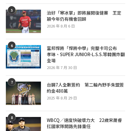
5
治好「寒冰掌」即將展開復健賽 王定
穎今年仍有機會回歸
2026 年 8 月 6 日
6
富邦悍將「悍將中學」完整卡司公布
孝琳、SUPER JUNIOR-L.S.S.等韓團炸翻
全場
2026 年 7 月 30 日
7
台鋼7人全數簽約 第二輪內野手朱盟簽
約金480萬
2025 年 8 月 29 日
8
WBCQ／速度快破壞力大 22歲宋晟睿
扛國家隊開路先鋒重任