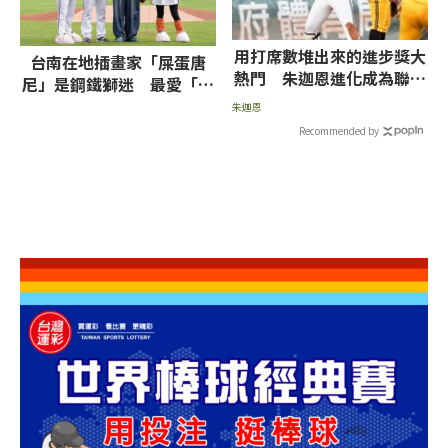
用打席數堆出來的進步獎大
台南在地插畫家「屎蛋唐
熱門 朱迦恩進化成為聯盟
尼」是鋼鐵獅迷 最愛「三
頂尖打者
代獅」高國慶
朱迦恩
Recommended by