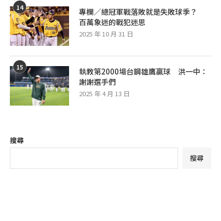
14
專欄／總冠軍戰落敗就是失敗球季？
百萬象迷的戰犯迷思
2025 年 10 月 31 日
15
執教第2000場台鋼雄鷹贏球 洪一中：
謝謝選手們
2025 年 4 月 13 日
搜尋
搜尋