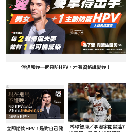
伴侶和妳一起預防HPV，才有資格說愛妳！
PR
棒球智庫／李灝宇開轟連7
立即諮詢HPV！是對自己健