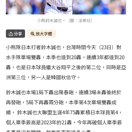
小熊鈴木誠也。（圖：法新社）
分享
放大字體
小熊隊日本打者鈴木誠也，台灣時間今天（23日）對
水手隊單場雙轟，本季也達到20轟，連續3年都達到20
轟，也是日本球員繼大谷翔平之後的第二位，同時是亞
洲第三位，另一人是韓國秋信守。
鈴木誠也本場1局下轟出陽春砲，連續3場未轟後終於
再發砲，5局下再轟兩分砲，本季第4次單場雙轟成
績， 鈴木誠也大聯盟生涯4年75轟累積日本球員第4，
個人單季最高是2023年的21轟，今年再破個人單季最