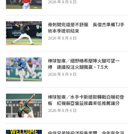
2026 年 8 月 6 日
骨刺開完還是不舒服 吳俊杰準備TJ手
術本季提前結束
2026 年 8 月 6 日
棒球智庫／細野晴希壓陣火腿可望一
搏 建議投注火腿獨贏、7.5大
2026 年 8 月 6 日
棒球智庫／水手卡斯提歐轉戰白襪初登
板 紅襪蘇亞雷茲挨轟率低推薦讓分
2026 年 8 月 6 日
中信兄弟除役洋投馬奎爾 今年完全沒