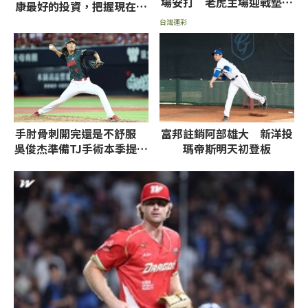
場安打 老虎主場迎戰墊底
康最好的投資，把握現在不
皇家拼讓分
嫌晚！
台灣運彩
手肘骨刺開完還是不舒服
富邦註銷阿部雄大 新洋投
吳俊杰準備TJ手術本季提前
瑪帝斯明天初登板
結束