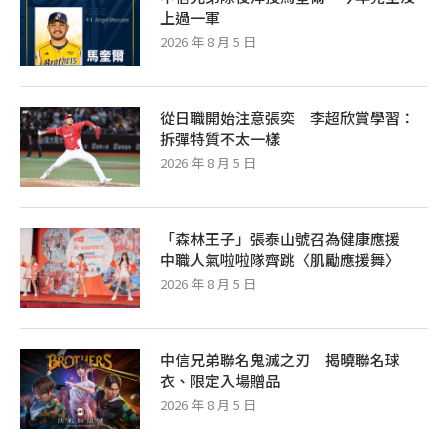
上過一軍
2026 年 8 月 5 日
從日職開始注意張奕 李超欣賞學習：
拆彈特質不太一樣
2026 年 8 月 5 日
「森林王子」張泰山號召為健康應援
中職人氣啦啦隊齊跳〈肌勵應援舞〉
2026 年 8 月 5 日
中信兄弟聯名鬼滅之刃 揭曉聯名球
衣、限定入場贈品
2026 年 8 月 5 日