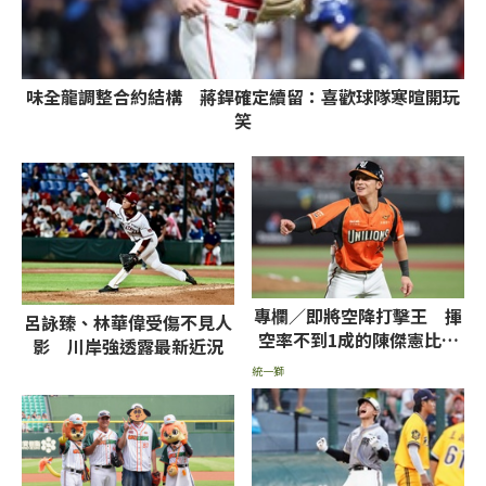
味全龍調整合約結構 蔣銲確定續留：喜歡球隊寒暄開玩
笑
專欄／即將空降打擊王 揮
呂詠臻、林華偉受傷不見人
空率不到1成的陳傑憲比張
影 川岸強透露最新近況
育成、魔鷹更難纏
統一獅