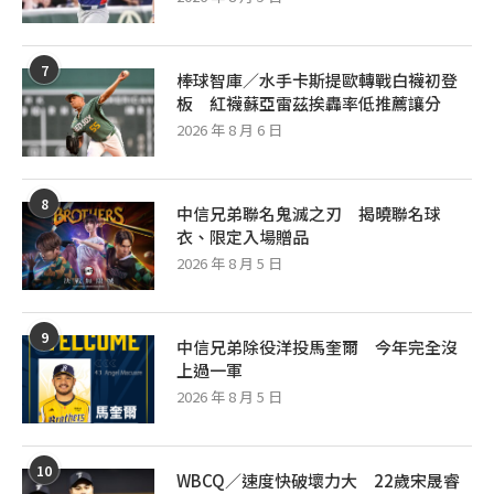
7
棒球智庫／水手卡斯提歐轉戰白襪初登
板 紅襪蘇亞雷茲挨轟率低推薦讓分
2026 年 8 月 6 日
8
中信兄弟聯名鬼滅之刃 揭曉聯名球
衣、限定入場贈品
2026 年 8 月 5 日
9
中信兄弟除役洋投馬奎爾 今年完全沒
上過一軍
2026 年 8 月 5 日
10
WBCQ／速度快破壞力大 22歲宋晟睿