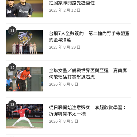
扛國家隊開路先鋒重任
2025 年 2 月 12 日
11
台鋼7人全數簽約 第二輪內野手朱盟簽
約金480萬
2025 年 8 月 29 日
12
企聯女壘／備戰世界盃與亞運 嘉南鷹
何欹璠猛打賞擊退石虎
2026 年 6 月 6 日
13
從日職開始注意張奕 李超欣賞學習：
拆彈特質不太一樣
2026 年 8 月 5 日