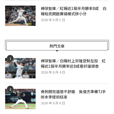
棒球智庫／紅襪近1個半月勝率8成 白
襪柏克開啟賽揚模式拼小分
2026 年 8 月 5 日
熱門文章
1
棒球智庫／白襪村上宗隆受制左投 紅
襪近1個半月勝率近8成看好搶頭香
2026 年 8 月 4 日
2
骨刺開完還是不舒服 吳俊杰準備TJ手
術本季提前結束
2026 年 8 月 6 日