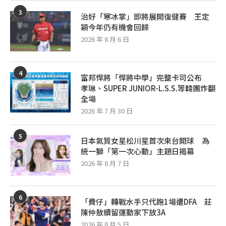
3
治好「寒冰掌」即將展開復健賽 王定
穎今年仍有機會回歸
2026 年 8 月 6 日
4
富邦悍將「悍將中學」完整卡司公布
孝琳、SUPER JUNIOR-L.S.S.等韓團炸翻
全場
2026 年 7 月 30 日
5
日本氣質女星松川星首次來台開球 為
統一獅「第一次心動」主題日揭幕
2026 年 8 月 7 日
6
「費仔」轉戰水手只代跑1場遭DFA 莊
陳仲敖續留運動家下放3A
2026 年 8 月 5 日