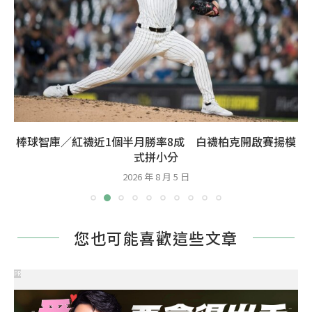
棒球智庫／紅襪近1個半月勝率8成 白襪柏克開啟賽揚模
式拼小分
2026 年 8 月 5 日
您也可能喜歡這些文章
PR