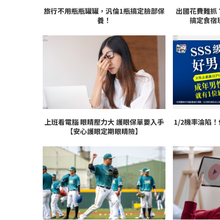
旅行不用瓶瓶罐罐，汎倫1瓶搞定臉部保
出國花費難抓
養！
搞定食宿
PR
PR
上班看電腦 眼睛壓力大 護眼保單要入手
1/2機率淪陷
【安心護眼定期眼睛險】
PR