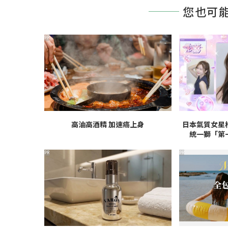
您也可
PR
高油高酒精 加速癌上身
日本氣質女星
統一獅「第
PR
PR