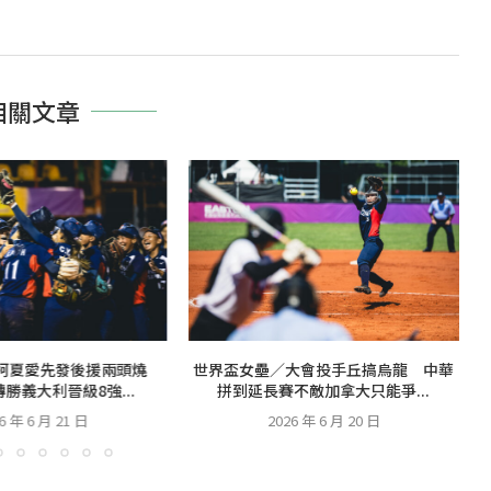
相關文章
柯夏愛先發後援兩頭燒
世界盃女壘／大會投手丘搞烏龍 中華
勝義大利晉級8強...
拼到延長賽不敵加拿大只能爭...
6 年 6 月 21 日
2026 年 6 月 20 日