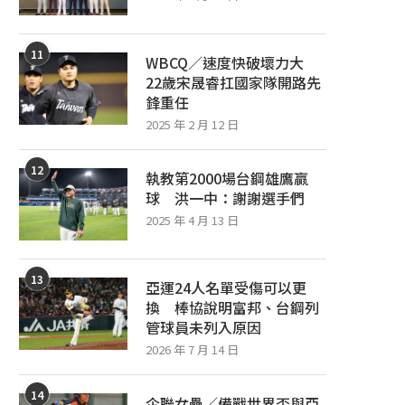
11
WBCQ／速度快破壞力大
22歲宋晟睿扛國家隊開路先
鋒重任
2025 年 2 月 12 日
12
執教第2000場台鋼雄鷹贏
球 洪一中：謝謝選手們
2025 年 4 月 13 日
13
亞運24人名單受傷可以更
換 棒協說明富邦、台鋼列
管球員未列入原因
2026 年 7 月 14 日
14
企聯女壘／備戰世界盃與亞