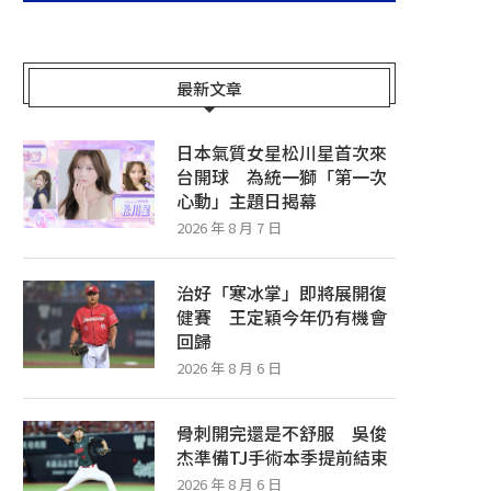
最新文章
日本氣質女星松川星首次來
台開球 為統一獅「第一次
心動」主題日揭幕
2026 年 8 月 7 日
治好「寒冰掌」即將展開復
健賽 王定穎今年仍有機會
回歸
2026 年 8 月 6 日
骨刺開完還是不舒服 吳俊
杰準備TJ手術本季提前結束
2026 年 8 月 6 日