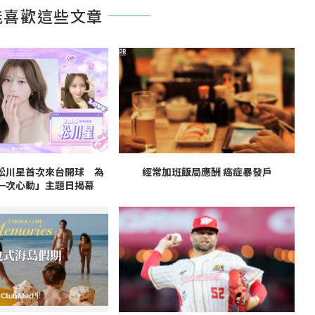
能喜歡這些文章
PR
松川星首次來台開球 為
經常加班飯局應酬 癌症暴發戶
一次心動」主題日揭幕