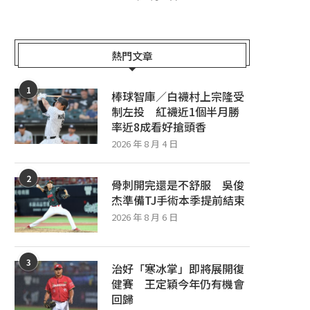
熱門文章
1
棒球智庫／白襪村上宗隆受
制左投 紅襪近1個半月勝
率近8成看好搶頭香
2026 年 8 月 4 日
2
骨刺開完還是不舒服 吳俊
杰準備TJ手術本季提前結束
2026 年 8 月 6 日
3
治好「寒冰掌」即將展開復
健賽 王定穎今年仍有機會
回歸