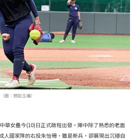
。（圖：顏如玉攝）
，中華女壘今(10)日正式啟程出發。陣中除了熟悉的老面
成人國家隊的右投朱怡珊，雖是新兵，卻展現出沉穩自