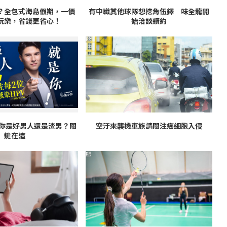
？全包式海島假期，一價
有中職其他球隊想挖角伍鐸 味全龍開
玩樂，省錢更省心！
始洽談續約
PR
！你是好男人還是渣男？關
空汙來襲機車族請關注癌細胞入侵
鍵在這
PR