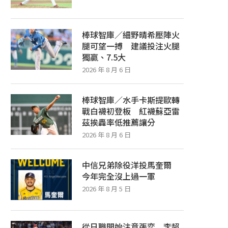
棒球智庫／細野晴希壓陣火
腿可望一搏 建議投注火腿
獨贏、7.5大
2026 年 8 月 6 日
棒球智庫／水手卡斯提歐轉
戰白襪初登板 紅襪蘇亞雷
茲挨轟率低推薦讓分
2026 年 8 月 6 日
中信兄弟除役洋投馬奎爾
今年完全沒上過一軍
2026 年 8 月 5 日
從日職開始注意張奕 李超