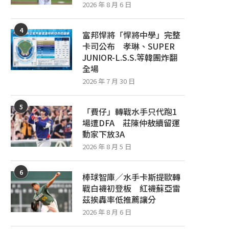
2026 年 8 月 6 日
4
富邦悍將「悍將中學」完整
卡司公布 孝琳、SUPER
JUNIOR-L.S.S.等韓團炸翻
全場
2026 年 7 月 30 日
5
「費仔」轉戰水手只代跑1
場遭DFA 莊陳仲敖續留運
動家下放3A
2026 年 8 月 5 日
6
棒球智庫／水手卡斯提歐轉
戰白襪初登板 紅襪蘇亞雷
茲挨轟率低推薦讓分
2026 年 8 月 6 日