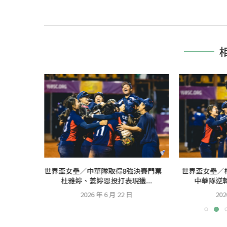
 史上最有
世界盃女壘／中華隊取得8強決賽門票
世界盃女壘／
...
杜雅婷、姜婷恩投打表現獲...
中華隊逆轉
2026 年 6 月 22 日
202