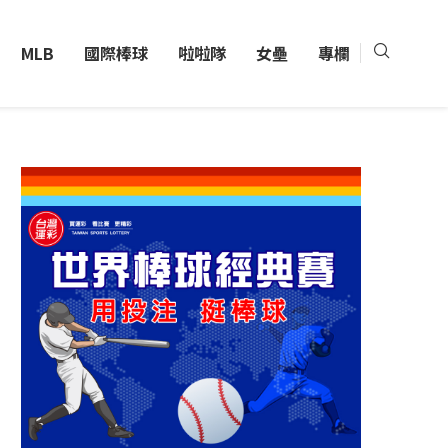
MLB
國際棒球
啦啦隊
女壘
專欄