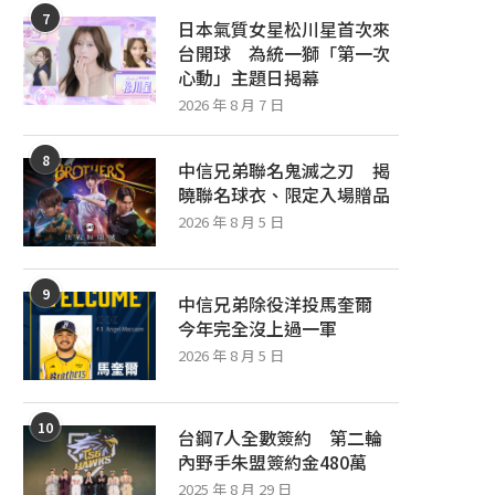
7
日本氣質女星松川星首次來
台開球 為統一獅「第一次
心動」主題日揭幕
2026 年 8 月 7 日
8
中信兄弟聯名鬼滅之刃 揭
曉聯名球衣、限定入場贈品
2026 年 8 月 5 日
9
中信兄弟除役洋投馬奎爾
今年完全沒上過一軍
2026 年 8 月 5 日
10
台鋼7人全數簽約 第二輪
內野手朱盟簽約金480萬
2025 年 8 月 29 日