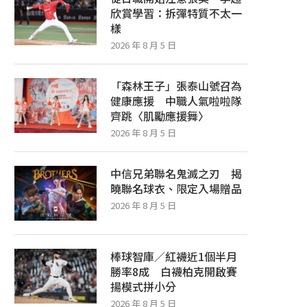
欣賞學習：拆彈特質不太一
樣
2026 年 8 月 5 日
「森林王子」張泰山號召為
健康應援 中職人氣啦啦隊
齊跳〈肌勵應援舞〉
2026 年 8 月 5 日
中信兄弟聯名鬼滅之刃 揭
曉聯名球衣、限定入場贈品
2026 年 8 月 5 日
世界盃女壘／中華力克澳洲預賽5戰全
世界盃女壘／無差別打線先
勝 今戰加拿大拼8強決賽門...
打 中華扣倒加拿大預賽
棒球智庫／紅襪近1個半月
2026 年 6 月 20 日
2026 年 6 月 19 日
勝率8成 白襪柏克開啟賽
揚模式拼小分
2026 年 8 月 5 日