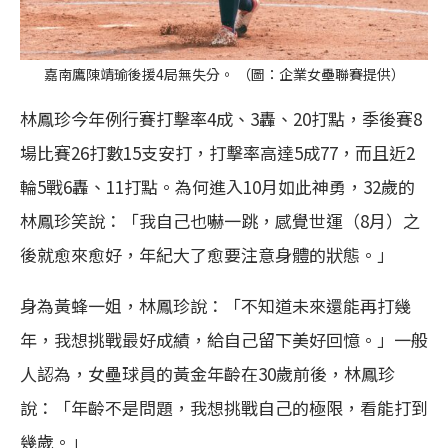
嘉南鷹陳靖瑜後援4局無失分。 （圖：企業女壘聯賽提供）
林鳳珍今年例行賽打擊率4成、3轟、20打點，季後賽8
場比賽26打數15支安打，打擊率高達5成77，而且近2
輪5戰6轟、11打點。為何進入10月如此神勇，32歲的
林鳳珍笑說：「我自己也嚇一跳，感覺世運（8月）之
後就愈來愈好，年紀大了愈要注意身體的狀態。」
身為黃蜂一姐，林鳳珍說：「不知道未來還能再打幾
年，我想挑戰最好成績，給自己留下美好回憶。」一般
人認為，女壘球員的黃金年齡在30歲前後，林鳳珍
說：「年齡不是問題，我想挑戰自己的極限，看能打到
幾歲。」