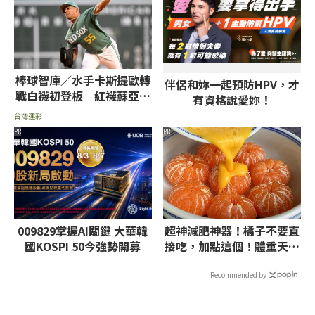
棒球智庫／水手卡斯提歐轉
伴侶和妳一起預防HPV，才
戰白襪初登板 紅襪蘇亞雷
有資格說愛妳！
茲挨轟率低推薦讓分
台灣運彩
PR
PR
009829掌握AI關鍵 大華韓
超神減肥神器！橘子不要直
國KOSPI 50今強勢開募
接吃，加點這個！體重天天
下降
Recommended by