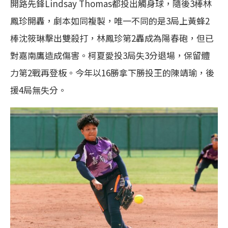
開路先鋒Lindsay Thomas都投出觸身球，隨後3棒林
鳳珍開轟，劇本如同複製，唯一不同的是3局上黃蜂2
棒沈筱琳擊出雙殺打，林鳳珍第2轟成為陽春砲，但已
對嘉南鷹造成傷害。柯夏愛投3局失3分退場，保留體
力第2戰再登板。今年以16勝拿下勝投王的陳靖瑜，後
援4局無失分。