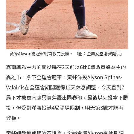
黃蜂Alyson總冠軍戰首戰完投勝。 （圖：企業女壘聯賽提供）
嘉南鷹為主力的南投縣在2天前以6比0擊敗黃蜂為主的
高雄市，拿下全運會冠軍。黃蜂洋投Alyson Spinas-
Valainis在全運會期間獲得12天休息調整，今天直到7
局下才被嘉南鷹葉貴萍轟出陽春砲，最後以完投拿下勝
投，但受到洋將投滿4局隔場限制，明天第3戰才能再
登板。
黃蜂總教練傅炳清不諱言，全運會讓Alyson有休息調