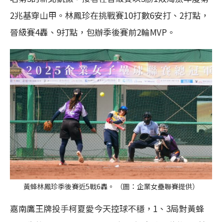
2兆基穿山甲。林鳳珍在挑戰賽10打數6安打、2打點，
晉級賽4轟、9打點，包辦季後賽前2輪MVP。
黃蜂林鳳珍季後賽近5戰6轟。 （圖：企業女壘聯賽提供）
嘉南鷹王牌投手柯夏愛今天控球不穩，1、3局對黃蜂