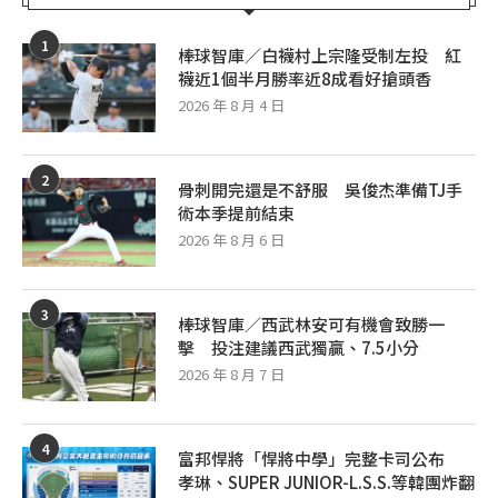
1
棒球智庫／白襪村上宗隆受制左投 紅
襪近1個半月勝率近8成看好搶頭香
2026 年 8 月 4 日
2
骨刺開完還是不舒服 吳俊杰準備TJ手
術本季提前結束
2026 年 8 月 6 日
3
棒球智庫／西武林安可有機會致勝一
擊 投注建議西武獨贏、7.5小分
2026 年 8 月 7 日
4
富邦悍將「悍將中學」完整卡司公布
孝琳、SUPER JUNIOR-L.S.S.等韓團炸翻