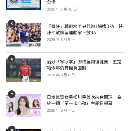
全場
2026 年 7 月 30 日
5
「費仔」轉戰水手只代跑1場遭DFA 莊
陳仲敖續留運動家下放3A
2026 年 8 月 5 日
6
治好「寒冰掌」即將展開復健賽 王定
穎今年仍有機會回歸
2026 年 8 月 6 日
7
日本氣質女星松川星首次來台開球 為
統一獅「第一次心動」主題日揭幕
2026 年 8 月 7 日
8