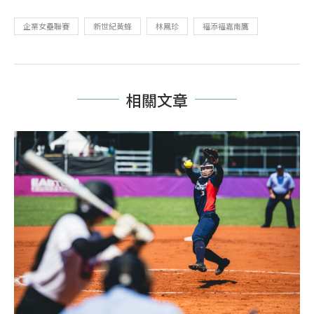
企業女壘聯賽
新世紀黃蜂
林鳳珍
福添福嘉南鷹
相關文章