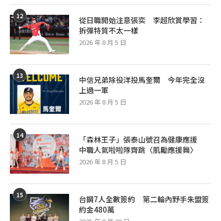
12
從日職開始注意張奕 李超欣賞學習：
拆彈特質不太一樣
2026 年 8 月 5 日
13
中信兄弟除役洋投馬奎爾 今年完全沒
上過一軍
2026 年 8 月 5 日
14
「森林王子」張泰山號召為健康應援
中職人氣啦啦隊齊跳〈肌勵應援舞〉
2026 年 8 月 5 日
15
台鋼7人全數簽約 第二輪內野手朱盟簽
約金480萬