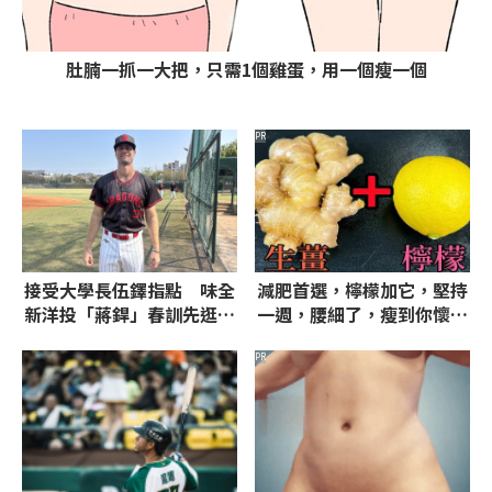
肚腩一抓一大把，只需1個雞蛋，用一個瘦一個
PR
接受大學長伍鐸指點 味全
減肥首選，檸檬加它，堅持
新洋投「蔣銲」春訓先逛斗
一週，腰細了，瘦到你懷疑
六夜市吃美食
人生
PR