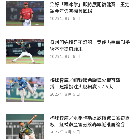
治好「寒冰掌」即將展開復健賽 王定
穎今年仍有機會回歸
2026 年 8 月 6 日
骨刺開完還是不舒服 吳俊杰準備TJ手
術本季提前結束
2026 年 8 月 6 日
棒球智庫／細野晴希壓陣火腿可望一
搏 建議投注火腿獨贏、7.5大
2026 年 8 月 6 日
棒球智庫／水手卡斯提歐轉戰白襪初登
板 紅襪蘇亞雷茲挨轟率低推薦讓分
2026 年 8 月 6 日