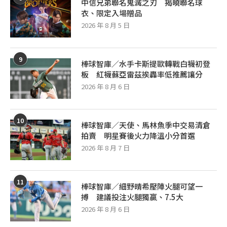
中信兄弟聯名鬼滅之刃 揭曉聯名球
衣、限定入場贈品
2026 年 8 月 5 日
9
棒球智庫／水手卡斯提歐轉戰白襪初登
板 紅襪蘇亞雷茲挨轟率低推薦讓分
2026 年 8 月 6 日
10
棒球智庫／天使、馬林魚季中交易清倉
拍賣 明星賽後火力降溫小分首選
2026 年 8 月 7 日
11
棒球智庫／細野晴希壓陣火腿可望一
搏 建議投注火腿獨贏、7.5大
2026 年 8 月 6 日