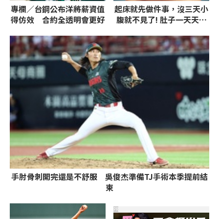
專欄／台鋼公布洋將薪資值
起床就先做件事，沒三天小
得仿效 合約全透明會更好
腹就不見了! 肚子一天天變
小！
手肘骨刺開完還是不舒服 吳俊杰準備TJ手術本季提前結
束
PR