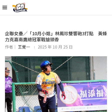
企聯女壘／「10月小姐」林鳳珍雙響砲3打點 黃蜂
力克嘉南鷹總冠軍戰搶頭香
作者：
王覺一
2025 年 10 月 25 日