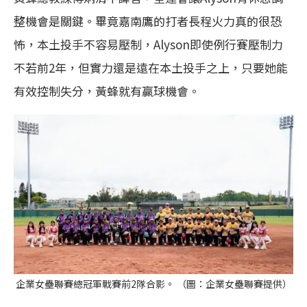
整機會是關鍵。畢竟嘉南鷹的打者長程火力真的很恐
怖，本土投手不容易壓制，Alyson即使例行賽壓制力
不若前2年，但實力還是遠在本土投手之上，只要她能
有效控制失分，黃蜂就有贏球機會。
企業女壘聯賽總冠軍戰賽前2隊合影。 （圖：企業女壘聯賽提供）