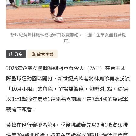
新世紀黃蜂林鳳珍總冠軍首戰雙響砲。 （圖：企業女壘聯賽提
供）
分享
放大字體
2025年企業女壘聯賽總冠軍戰今天（25日）在台中國
際壘球運動園區開打，新世紀黃蜂老將林鳳珍再次扮演
「10月小姐」的角色，單場雙響砲，包辦3打點，終場
以3比1擊敗年度第1福添福嘉南鷹，在7戰4勝的總冠軍
戰搶下頭香。
黃蜂在例行賽排名第4，季後挑戰賽先以2勝1敗淘汰排
名第3的新北凱撒，接著在晉級賽以3勝1敗淘汰年度第