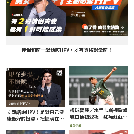
伴侶和妳一起預防HPV，才有資格說愛妳！
PR
棒球智庫／水手卡斯提歐轉
立即諮詢HPV！是對自己健
戰白襪初登板 紅襪蘇亞雷
康最好的投資，把握現在不
茲挨轟率低推薦讓分
嫌晚！
台灣運彩