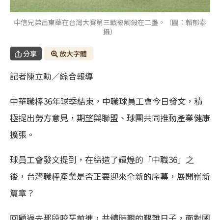
中信兄弟岳東華在台灣大賽第三戰被觸殺在二壘。（圖：賴郁泰
攝）
分享
放大字體
記者陳立勳／綜合報導
中華職棒36年球季結束，中職球員工會今日發文，積
極提出勞方意見，期望與聯盟、球團共同推動產業健康
擴張。
球員工會發文提到，在締造了輝煌的「中職36」之
後，台灣職棒產業是否正要迎來全新的序幕，展開嶄新
篇章？
回顧過去那段咬牙前進，共體時艱的艱難日子，面對國