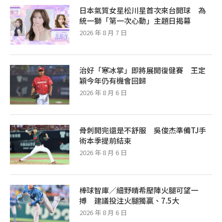
日本氣質女星松川星首次來台開球 為
統一獅「第一次心動」主題日揭幕
2026 年 8 月 7 日
治好「寒冰掌」即將展開復健賽 王定
穎今年仍有機會回歸
2026 年 8 月 6 日
骨刺開完還是不舒服 吳俊杰準備TJ手
術本季提前結束
2026 年 8 月 6 日
棒球智庫／細野晴希壓陣火腿可望一
搏 建議投注火腿獨贏、7.5大
2026 年 8 月 6 日