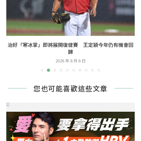
治好「寒冰掌」即將展開復健賽 王定穎今年仍有機會回
歸
2026 年 8 月 6 日
您也可能喜歡這些文章
PR