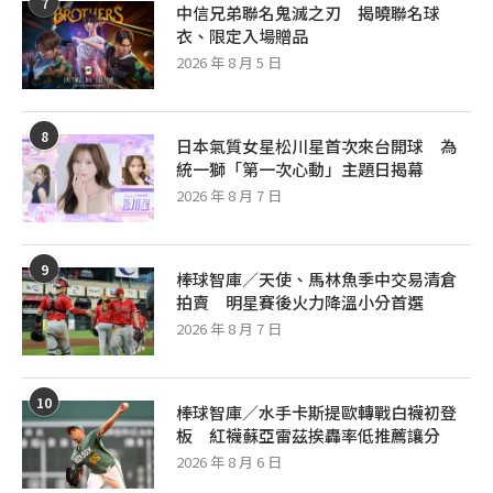
7
中信兄弟聯名鬼滅之刃 揭曉聯名球
衣、限定入場贈品
2026 年 8 月 5 日
8
日本氣質女星松川星首次來台開球 為
統一獅「第一次心動」主題日揭幕
2026 年 8 月 7 日
9
棒球智庫／天使、馬林魚季中交易清倉
拍賣 明星賽後火力降溫小分首選
2026 年 8 月 7 日
10
棒球智庫／水手卡斯提歐轉戰白襪初登
板 紅襪蘇亞雷茲挨轟率低推薦讓分
2026 年 8 月 6 日