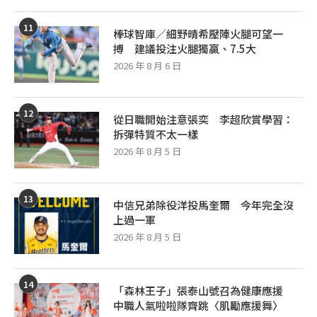
11
棒球智庫／細野晴希壓陣火腿可望一
搏 建議投注火腿獨贏、7.5大
2026 年 8 月 6 日
12
從日職開始注意張奕 李超欣賞學習：
拆彈特質不太一樣
2026 年 8 月 5 日
13
中信兄弟除役洋投馬奎爾 今年完全沒
上過一軍
2026 年 8 月 5 日
14
「森林王子」張泰山號召為健康應援
中職人氣啦啦隊齊跳〈肌勵應援舞〉