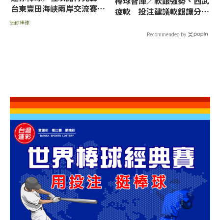
棒球智庫／軟銀強勢、西武
台東豐田海峽兩岸交流賽封
疲軟 投注建議軟銀讓分、
王
7.5分大
迷你棒球
Recommended by