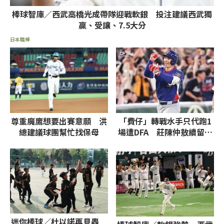
棒球智庫／西武高橋光成帶隊迎戰軟銀 投注建議西武獨
贏、受讓、7.5大分
日本職棒
尊重魔鷹想要出賽意願 洪
「費仔」轉戰水手只代跑1
總建議球團幫忙找保母
場遭DFA 莊陳仲敖續留運
動家下放3A
迷你棒球／杜以諾再見轟