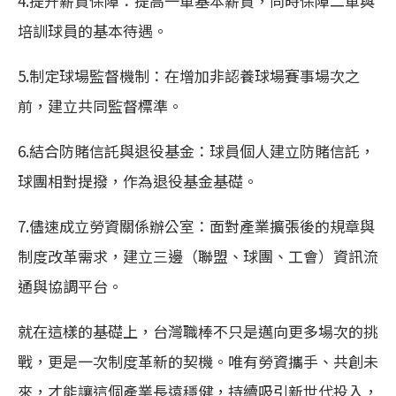
4.提升薪資保障：提高一軍基本薪資，同時保障二軍與
培訓球員的基本待遇。
5.制定球場監督機制：在增加非認養球場賽事場次之
前，建立共同監督標準。
6.結合防賭信託與退役基金：球員個人建立防賭信託，
球團相對提撥，作為退役基金基礎。
7.儘速成立勞資關係辦公室：面對產業擴張後的規章與
制度改革需求，建立三邊（聯盟、球團、工會）資訊流
通與協調平台。
󠀠󠀠就在這樣的基礎上，台灣職棒不只是邁向更多場次的挑
戰，更是一次制度革新的契機。唯有勞資攜手、共創未
來，才能讓這個產業長遠穩健，持續吸引新世代投入，