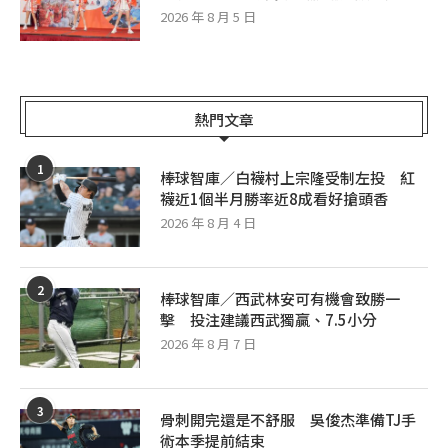
2026 年 8 月 5 日
熱門文章
1
棒球智庫／白襪村上宗隆受制左投 紅
襪近1個半月勝率近8成看好搶頭香
2026 年 8 月 4 日
2
棒球智庫／西武林安可有機會致勝一
擊 投注建議西武獨贏、7.5小分
2026 年 8 月 7 日
3
骨刺開完還是不舒服 吳俊杰準備TJ手
術本季提前結束