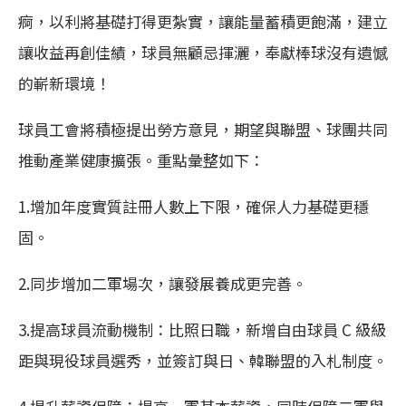
痾，以利將基礎打得更紮實，讓能量蓄積更飽滿，建立
讓收益再創佳績，球員無顧忌揮灑，奉獻棒球沒有遺憾
的嶄新環境！
󠀠󠀠球員工會將積極提出勞方意見，期望與聯盟、球團共同
推動產業健康擴張。重點彙整如下：
1.增加年度實質註冊人數上下限，確保人力基礎更穩
固。
2.同步增加二軍場次，讓發展養成更完善。
3.提高球員流動機制：比照日職，新增自由球員 C 級級
距與現役球員選秀，並簽訂與日、韓聯盟的入札制度。