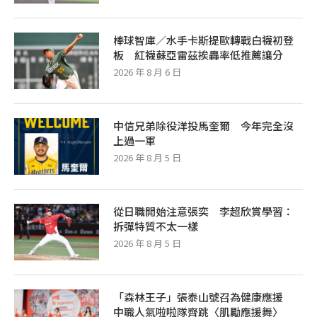
棒球智庫／水手卡斯提歐轉戰白襪初登
板 紅襪蘇亞雷茲挨轟率低推薦讓分
2026 年 8 月 6 日
中信兄弟除役洋投馬奎爾 今年完全沒
上過一軍
2026 年 8 月 5 日
從日職開始注意張奕 李超欣賞學習：
拆彈特質不太一樣
2026 年 8 月 5 日
「森林王子」張泰山號召為健康應援
中職人氣啦啦隊齊跳〈肌勵應援舞〉