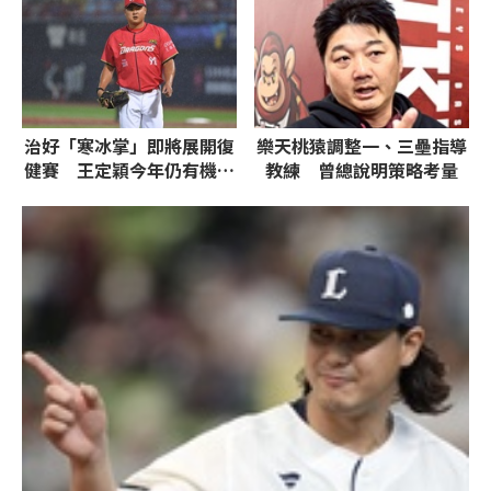
治好「寒冰掌」即將展開復
樂天桃猿調整一、三壘指導
健賽 王定穎今年仍有機會
教練 曾總說明策略考量
回歸