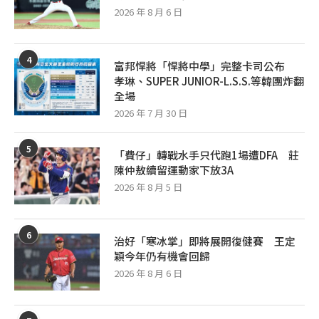
2026 年 8 月 6 日
4
富邦悍將「悍將中學」完整卡司公布
孝琳、SUPER JUNIOR-L.S.S.等韓團炸翻
全場
2026 年 7 月 30 日
5
「費仔」轉戰水手只代跑1場遭DFA 莊
陳仲敖續留運動家下放3A
2026 年 8 月 5 日
6
治好「寒冰掌」即將展開復健賽 王定
穎今年仍有機會回歸
2026 年 8 月 6 日