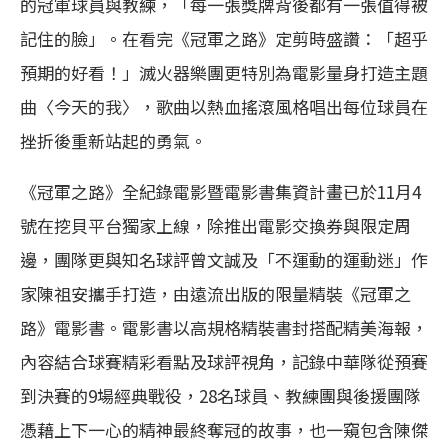
的冠軍球員與教練，「每一張獎牌背後都有一張值得被
記住的臉」。在看完《冠軍之路》定剪時盛讚：「超乎
預期的好看！」滅火器樂團更特別為電影量身打造主題
曲〈今天的我〉，歌曲以熱血搖滾風格唱出每位球員在
挫折後重新站起的勇氣。
《冠軍之路》全紀錄電影暨電影書集資計畫已於11月4
號在挖貝平台獨家上線，除推出電影交換券與限定周
邊，團隊更與知名球評曾文誠及「不運動的運動迷」作
家陳祖安攜手打造，由遠流出版的限量精裝《冠軍之
路》電影書。電影書以高規格精裝書封搭配精美海報，
內容結合球賽精彩看點及球評視角，記錄中華隊從預賽
到決賽的9場經典戰役，28名球員、教練團與後援團隊
憑藉上下一心的精神最終奪冠的故事，也一窺包含陳傑