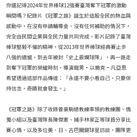
你還記得2024年世界棒球12強賽臺灣奪下冠軍的激動
瞬間嗎？紀錄片《冠軍之路》誕生於這股全民的熱血與
感動中，在沒有申請輔導金、沒有任何補助的情況下，
完全由民間企業與全民力量共同完成。影片記錄了臺灣
棒球堅毅不催的精神，從2013年世界棒球經典賽止步
八強的遺憾，到去年被封「史上最爛球隊」，再一路走
到奪下冠軍的榮耀時刻，導演龍男•以撒克•凡亞思
希望透過這部作品傳達：「永遠不要小看自己，只要保
持信念，奇蹟就會發生。」
《冠軍之路》除了收錄曾豪駒總教練率領的教練團、情
蒐小組以及臺灣隊長陳傑憲、捕手林家正等球員分享比
賽心情，以及多位美、日、古巴關鍵球星訪談，團隊更