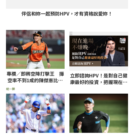
伴侶和妳一起預防HPV，才有資格說愛妳！
PR
專欄／即將空降打擊王 揮
立即諮詢HPV！是對自己健
空率不到1成的陳傑憲比張
康最好的投資，把握現在不
育成、魔鷹更難纏
嫌晚！
統一獅