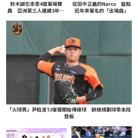
鈴木誠也本季4度單場雙
從田中正義的Narco 盤點
轟 亞洲第三人連續3年20
近年來著名的「出場曲」
轟成就
「火球男」尹柏淮TJ復健開始傳接球 餅總規劃球季末段
登板