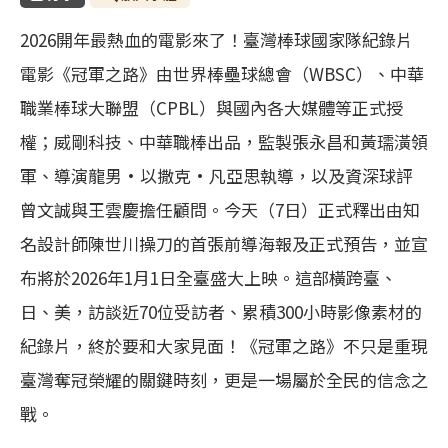
2026開年最熱血的電影來了！臺灣棒球國家隊紀錄片
電影《冠軍之路》由世界棒壘球總會（WBSC）、中華
職業棒球大聯盟（CPBL）與國內各大媒體等正式授
權；威剛科技、中華職棒出品，監製張永昌和黃瓀潢領
軍、導演龍男•以撒克•凡亞思執導，以及資深球評
曾文誠與王雲慶擔任顧問。今天（7日）正式釋出由知
名設計師陳世川操刀的首張前導海報及正式預告，並宣
布將於2026年1月1日全臺盛大上映。這部橫跨臺、
日、美，訪談近70位受訪者、累積300小時影像素材的
紀錄片，終於要和大家見面！《冠軍之路》不只是重現
臺灣奪冠榮耀的關鍵時刻，更是一場屬於全民的信念之
戰。