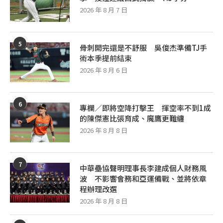
2026 年 8 月 7 日
5
骨刺開完還是不舒服 吳俊杰準備TJ手
術本季提前結束
2026 年 8 月 6 日
6
專欄／即將空降打擊王 揮空率不到1成
的陳傑憲比張育成、魔鷹更難纏
2026 年 8 月 8 日
7
中華壘協聲明理事長李建成個人財務風
波 不影響會務和亞運備戰、並將依章
程辦理改選
2026 年 8 月 8 日