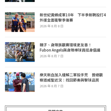
新世紀黃蜂成軍10年 下半季新聘投打4
外援全面衝擊季後賽
2026 年 8 月 8 日
親子、身障族觀賽環境更友善！
Fubon Angels與身障棒球員挺身倡議
2026 年 8 月 7 日
樂天新血加入緩解二軍投手荒 曾總觀
察道威聖近況：找回節奏與擊球品質
2026 年 8 月 7 日