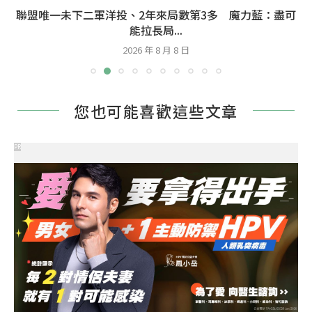
聯盟唯一未下二軍洋投、2年來局數第3多 魔力藍：盡可
能拉長局...
2026 年 8 月 8 日
您也可能喜歡這些文章
PR