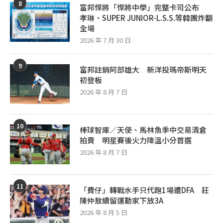
8
富邦悍將「悍將中學」完整卡司公布
孝琳、SUPER JUNIOR-L.S.S.等韓團炸翻
全場
2026 年 7 月 30 日
9
富邦註銷阿部雄大 新洋投瑪帝斯明天
初登板
2026 年 8 月 7 日
10
棒球智庫／天使、馬林魚季中交易清倉
拍賣 明星賽後火力降溫小分首選
2026 年 8 月 7 日
11
「費仔」轉戰水手只代跑1場遭DFA 莊
陳仲敖續留運動家下放3A
2026 年 8 月 5 日