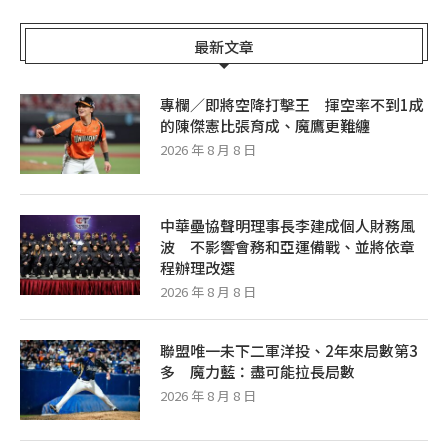
最新文章
專欄／即將空降打擊王 揮空率不到1成
的陳傑憲比張育成、魔鷹更難纏
2026 年 8 月 8 日
中華壘協聲明理事長李建成個人財務風
波 不影響會務和亞運備戰、並將依章
程辦理改選
2026 年 8 月 8 日
聯盟唯一未下二軍洋投、2年來局數第3
多 魔力藍：盡可能拉長局數
2026 年 8 月 8 日