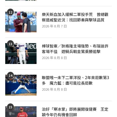
12
樂天新血加入緩解二軍投手荒 曾總觀
察道威聖近況：找回節奏與擊球品質
2026 年 8 月 7 日
13
棒球智庫／狄格隆主場強勢、布瑞迪許
客場不佳 遊騎兵戰金鶯乘勝追擊
2026 年 8 月 8 日
14
聯盟唯一未下二軍洋投、2年來局數第3
多 魔力藍：盡可能拉長局數
2026 年 8 月 8 日
15
治好「寒冰掌」即將展開復健賽 王定
穎今年仍有機會回歸