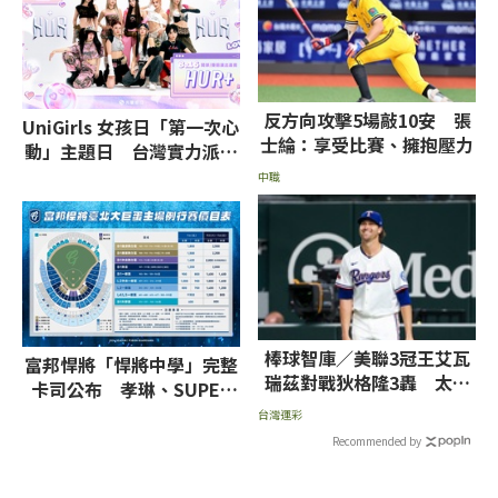
反方向攻擊5場敲10安 張
UniGirls 女孩日「第一次心
士綸：享受比賽、擁抱壓力
動」主題日 台灣實力派唱
跳女團 HUR+ 亞太主場獻
中職
唱
棒球智庫／美聯3冠王艾瓦
富邦悍將「悍將中學」完整
瑞茲對戰狄格隆3轟 太空
卡司公布 孝琳、SUPER
人戰遊騎兵拼大分
JUNIOR-L.S.S.等韓團炸翻
台灣運彩
全場
Recommended by