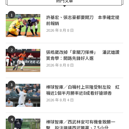
熱門文章
1
許基宏、張志豪都要開刀 本季確定提
前報銷
2026 年 8 月 8 日
2
張皓崴改掉「拿關刀揮棒」 潘武雄讚
賞肯學：開路先鋒好人選
2026 年 8 月 8 日
3
棒球智庫／白襪村上宗隆受制左投 紅
襪近1個半月勝率近8成看好搶頭香
2026 年 8 月 4 日
4
棒球智庫／西武林安可有機會致勝一
擊 投注建議西武獨贏、7.5小分