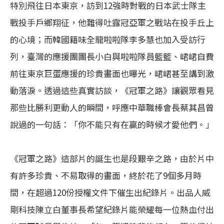
特別飛往日本東京，訪到12強時對戰的日本武士隊主
戰投手戶鄉翔征，他難得吐露冠亞軍之戰站在投手丘上
的心境；而韓國籍味全龍啦啦隊李多慧也加入受訪行
列，臺灣的應援團團長小白與啦啦隊員籃籃、峮峮自費
前往東京巨蛋應援的珍貴畫面也曝光，峮峮甚至講到激
動落淚。透過這些真實訪談，《冠軍之路》讓觀眾看見
那些比勝利更動人的瞬間，呼應中華職棒會長蔡其昌曾
說過的一句話：「你不能只有在贏的時候才愛他們。」
《冠軍之路》這部片的誕生也是段艱辛之路，由於片中
有許多珍貴、不易取得的畫面，終於花了9個多月時
間，在超過120份授權文件下催生出紀錄片。出品人威
剛科技陳立白董事長希望紀錄片能榮耀每一位熱血付出