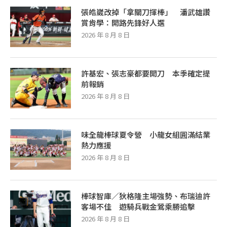
張皓崴改掉「拿關刀揮棒」 潘武雄讚
賞肯學：開路先鋒好人選
2026 年 8 月 8 日
許基宏、張志豪都要開刀 本季確定提
前報銷
2026 年 8 月 8 日
味全龍棒球夏令營 小龍女組圓滿結業
熱力應援
2026 年 8 月 8 日
棒球智庫／狄格隆主場強勢、布瑞迪許
客場不佳 遊騎兵戰金鶯乘勝追擊
2026 年 8 月 8 日