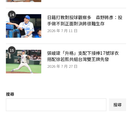
14
日籍打教對投球觀察多 森野將彥：投
手做不到正面對決將很難生存
2026 年 7 月 11 日
15
張峻瑋「升格」支配下接棒17號球衣
搭配徐若熙共組台灣雙王牌先發
2026 年 7 月 27 日
搜尋
搜尋