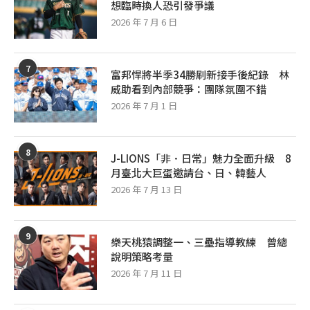
想臨時換人恐引發爭議
2026 年 7 月 6 日
7
富邦悍將半季34勝刷新接手後紀錄 林
威助看到內部競爭：團隊氛圍不錯
2026 年 7 月 1 日
8
J-LIONS「非．日常」魅力全面升級 8
月臺北大巨蛋邀請台、日、韓藝人
2026 年 7 月 13 日
9
樂天桃猿調整一、三壘指導教練 曾總
說明策略考量
2026 年 7 月 11 日