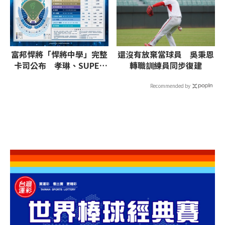
富邦悍將「悍將中學」完整
還沒有放棄當球員 吳秉恩
卡司公布 孝琳、SUPER
轉職訓練員同步復建
JUNIOR-L.S.S.等韓團炸翻
全場
Recommended by