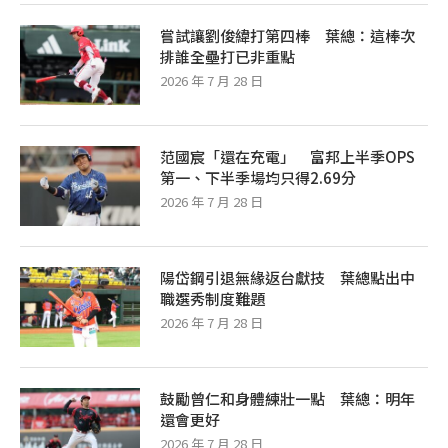
嘗試讓劉俊緯打第四棒 葉總：這棒次
排誰全壘打已非重點
2026 年 7 月 28 日
范國宸「還在充電」 富邦上半季OPS
第一、下半季場均只得2.69分
2026 年 7 月 28 日
陽岱鋼引退無緣返台獻技 葉總點出中
職選秀制度難題
2026 年 7 月 28 日
鼓勵曾仁和身體練壯一點 葉總：明年
還會更好
2026 年 7 月 28 日