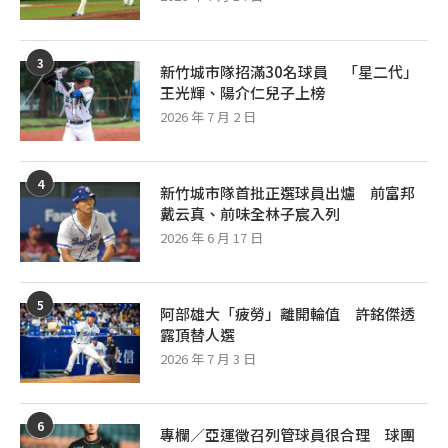
3
新竹城市隊招滿30名球員 「星二代」
王光輝、陽介仁兒子上榜
2026 年 7 月 2 日
4
新竹城市隊首批正選球員出爐 前富邦
戴云真、前味全林子宸入列
2026 年 6 月 17 日
5
阿部雄大「疲勞」離開輪值 許銘傑透
露頂替人選
2026 年 7 月 3 日
6
專欄／亞運徵召列管球員很合理 球團