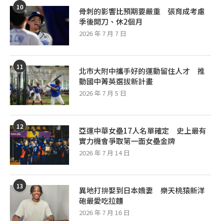
10
骨刺的影響比預期要嚴重 張育成考慮
季後開刀、休2個月
2026 年 7 月 7 日
11
北市大附中攜手好的運動留住人才 推
動國中菁英選拔新計畫
2026 年 7 月 5 日
12
亞運中華女壘17人名單確定 史上最有
實力機會爭取第一面女壘金牌
2026 年 7 月 14 日
13
異地打拚娶到日本嬌妻 樂天桃猿新洋
砲最愛吃拉麵
2026 年 7 月 16 日