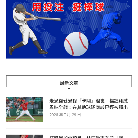
最新文章
走過復健過程「卡關」沮喪 楊鈺翔感
恩味全龍：在其他球隊應該已經被釋出
2026 年 7 月 29 日
打擊是加分項目 林辰勳更在意「阻