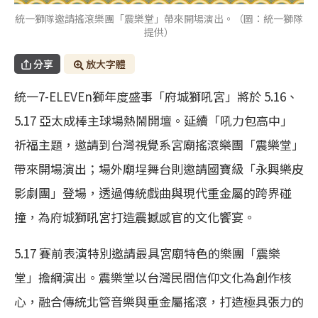
統一獅隊邀請搖滾樂團「震樂堂」帶來開場演出。（圖：統一獅隊
提供）
分享
放大字體
統一7-ELEVEn獅年度盛事「府城獅吼宮」將於 5.16、
5.17 亞太成棒主球場熱鬧開壇。延續「吼力包高中」
祈福主題，邀請到台灣視覺系宮廟搖滾樂團「震樂堂」
帶來開場演出；場外廟埕舞台則邀請國寶級「永興樂皮
影劇團」登場，透過傳統戲曲與現代重金屬的跨界碰
撞，為府城獅吼宮打造震撼感官的文化饗宴。
5.17 賽前表演特別邀請最具宮廟特色的樂團「震樂
堂」擔綱演出。震樂堂以台灣民間信仰文化為創作核
心，融合傳統北管音樂與重金屬搖滾，打造極具張力的