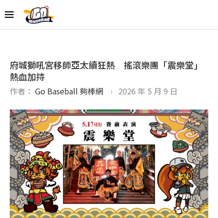
府城獅吼宮移師亞太續狂熱 搖滾樂團「震樂堂」
熱血加持
作者：
Go Baseball 夠棒網
2026 年 5 月 9 日