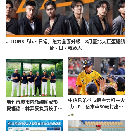
J-LIONS「非．日常」魅力全面升級 8月臺北大巨蛋邀請
台、日、韓藝人
中信兄弟4年3冠主力唯一火
新竹市城市隊教練團成形
力UP 岳東華30歲打出生
倪福德、林羿豪負責投手部
涯年
門
中職