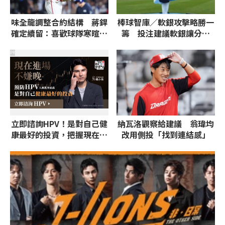
味全龍調整合約結構 蔣銲
棒球智庫／軟銀攻擊略勝一
確定續留：喜歡球隊寒暄開
籌 投注建議軟銀讓分、
玩笑
6.5大分
PR
立即諮詢HPV！是對自己健
納瓦洛觀察給建議 翁瑋均
康最好的投資，把握現在不
改用側投「找到連結感」
嫌晚！