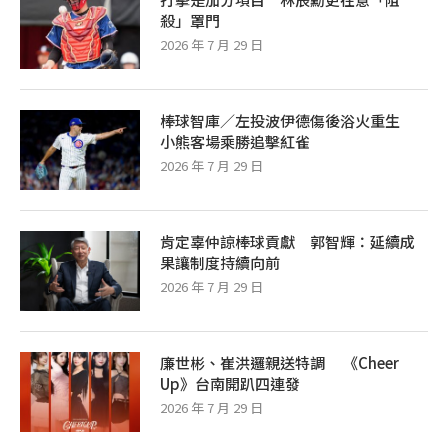
殺」罩門
2026 年 7 月 29 日
棒球智庫／左投波伊德傷後浴火重生
小熊客場乘勝追擊紅雀
2026 年 7 月 29 日
肯定辜仲諒棒球貢獻 郭智輝：延續成
果讓制度持續向前
2026 年 7 月 29 日
廉世彬、崔洪邏親送特調 《Cheer
Up》台南開趴四連發
2026 年 7 月 29 日