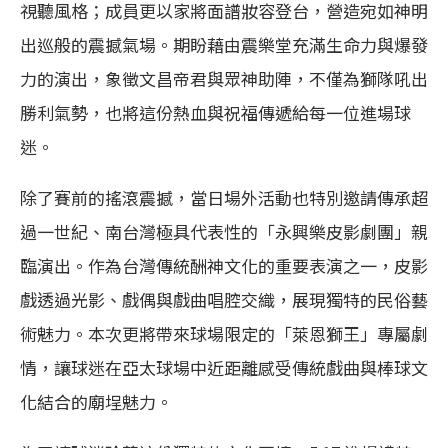
視聽風格；成員更以家將面譜妝容登台，營造宛如神明
出巡般的震撼氣場。期盼藉由震樂堂充滿生命力與爆發
力的演出，象徵文昌帝君與眾神助陣，不僅為獅隊吼出
勝利氣勢，也將這份熱血與祝福傳遞給每一位進場球
迷。
除了賽前的搖滾震撼，當日場外活動也特別邀請傳承超
過一世紀、南台灣極具代表性的「永興樂皮影劇團」親
臨演出。作為台灣傳統酬神文化的重要表演之一，皮影
戲透過光影、戲偶與戲曲唱腔交織，展現獨特的民俗藝
術魅力。本次更將帶來球場限定的「萊恩獅王」專屬劇
情，讓球迷在亞太球場中近距離感受傳統戲曲與棒球文
化結合的廟埕魅力。