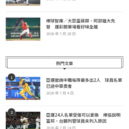
棒球智庫／大巨蛋蔣銲、阿部雄大先
發 運彩開單場看好味全龍
2026 年 7 月 28 日
熱門文章
1
亞運徵詢中職每隊最多出2人 球員名單
已送中華奧會
2026 年 7 月 4 日
2
亞運24人名單受傷可以更換 棒協說明
富邦、台鋼列管球員未列入原因
2026 年 7 月 14 日