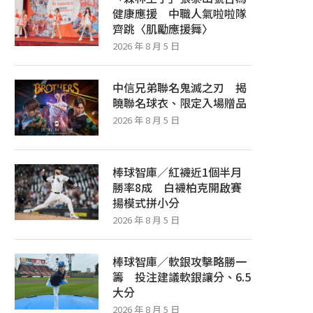
健康應援 中職人氣啦啦隊
齊跳〈肌勵應援舞〉
2026 年 8 月 5 日
中信兄弟聯名鬼滅之刃 揭
曉聯名球衣、限定入場贈品
2026 年 8 月 5 日
棒球智庫／紅襪近1個半月
勝率8成 白襪柏克開啟賽
揚模式拼小分
2026 年 8 月 5 日
棒球智庫／軟銀攻擊略勝一
籌 投注建議軟銀讓分、6.5
大分
2026 年 8 月 5 日