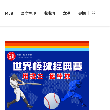
MLB
國際棒球
啦啦隊
女壘
專欄