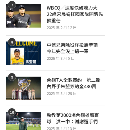
7
WBCQ／速度快破壞力大
22歲宋晟睿扛國家隊開路先
鋒重任
2025 年 2 月 12 日
8
中信兄弟除役洋投馬奎爾
今年完全沒上過一軍
2026 年 8 月 5 日
9
台鋼7人全數簽約 第二輪
內野手朱盟簽約金480萬
2025 年 8 月 29 日
10
執教第2000場台鋼雄鷹贏
球 洪一中：謝謝選手們
2025 年 4 月 13 日