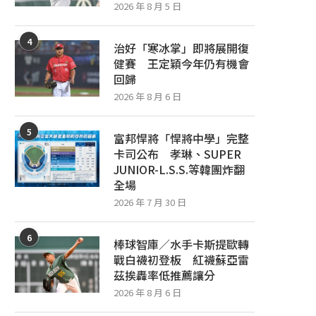
2026 年 8 月 5 日
4
治好「寒冰掌」即將展開復
健賽 王定穎今年仍有機會
回歸
2026 年 8 月 6 日
5
富邦悍將「悍將中學」完整
卡司公布 孝琳、SUPER
JUNIOR-L.S.S.等韓團炸翻
全場
2026 年 7 月 30 日
6
棒球智庫／水手卡斯提歐轉
戰白襪初登板 紅襪蘇亞雷
茲挨轟率低推薦讓分
2026 年 8 月 6 日