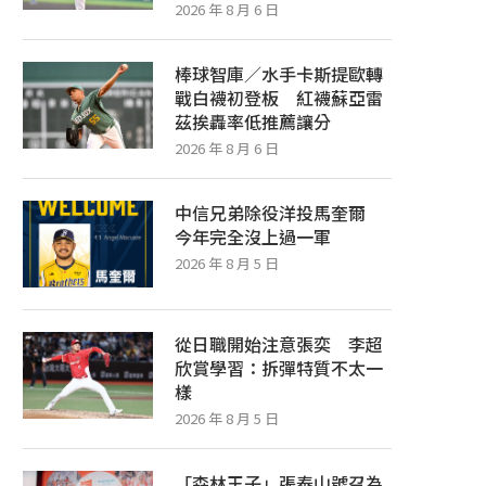
2026 年 8 月 6 日
棒球智庫／水手卡斯提歐轉
戰白襪初登板 紅襪蘇亞雷
茲挨轟率低推薦讓分
2026 年 8 月 6 日
中信兄弟除役洋投馬奎爾
今年完全沒上過一軍
2026 年 8 月 5 日
從日職開始注意張奕 李超
欣賞學習：拆彈特質不太一
樣
2026 年 8 月 5 日
「森林王子」張泰山號召為