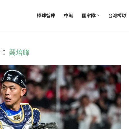
棒球智庫
中職
國家隊
台灣棒球
籤：
戴培峰