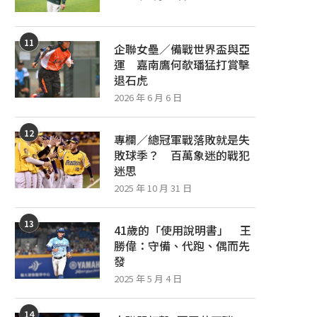
11
企聯女壘／備戰世界盃與亞
運 嘉南鷹何欹璠猛打賞擊
退石虎
2026 年 6 月 6 日
12
專欄／總冠軍戰落敗就是失
敗球季？ 百萬象迷的戰犯
迷思
2025 年 10 月 31 日
13
41歲的「使用說明書」 王
勝偉：守備、代跑、偶而先
發
2025 年 5 月 4 日
14