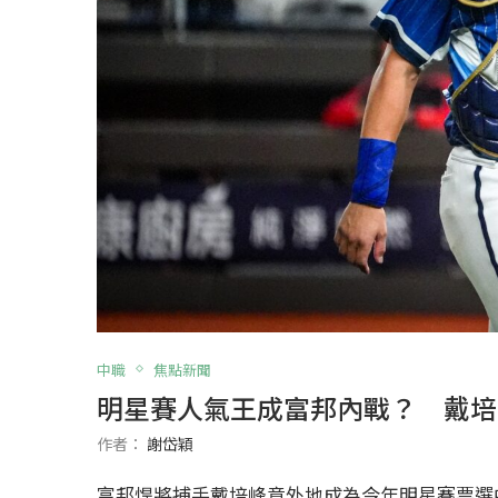
中職
焦點新聞
明星賽人氣王成富邦內戰？ 戴培
作者：
謝岱穎
富邦悍將捕手戴培峰意外地成為今年明星賽票選中