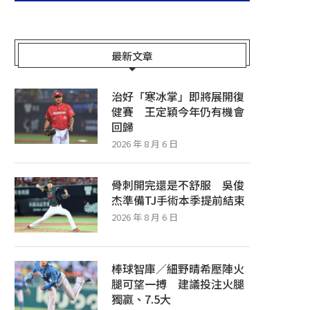
最新文章
治好「寒冰掌」即將展開復
健賽 王定穎今年仍有機會
回歸
2026 年 8 月 6 日
骨刺開完還是不舒服 吳俊
杰準備TJ手術本季提前結束
2026 年 8 月 6 日
棒球智庫／細野晴希壓陣火
腿可望一搏 建議投注火腿
獨贏、7.5大