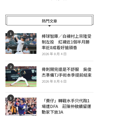
熱門文章
1
棒球智庫／白襪村上宗隆受
制左投 紅襪近1個半月勝
率近8成看好搶頭香
2026 年 8 月 4 日
2
骨刺開完還是不舒服 吳俊
杰準備TJ手術本季提前結束
2026 年 8 月 6 日
3
「費仔」轉戰水手只代跑1
場遭DFA 莊陳仲敖續留運
動家下放3A