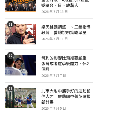
邀請台、日、韓藝人
2026 年 7 月 13 日
11
樂天桃猿調整一、三壘指導
教練 曾總說明策略考量
2026 年 7 月 11 日
12
骨刺的影響比預期要嚴重
張育成考慮季後開刀、休2
個月
2026 年 7 月 7 日
13
北市大附中攜手好的運動留
住人才 推動國中菁英選拔
新計畫
2026 年 7 月 5 日