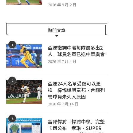
2026 年 8 月 2 日
熱門文章
1
亞運徵詢中職每隊最多出2
人 球員名單已送中華奧會
2026 年 7 月 4 日
2
亞運24人名單受傷可以更
換 棒協說明富邦、台鋼列
管球員未列入原因
2026 年 7 月 14 日
3
富邦悍將「悍將中學」完整
卡司公布 孝琳、SUPER