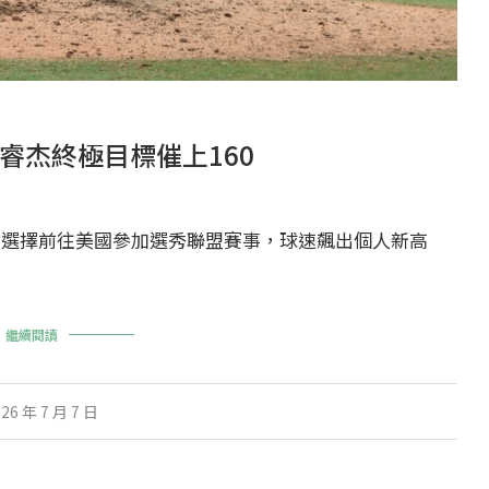
睿杰終極目標催上160
前選擇前往美國參加選秀聯盟賽事，球速飆出個人新高
繼續閱讀
26 年 7 月 7 日