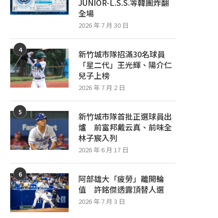
JUNIOR-L.S.S.等韓團炸翻
全場
2026 年 7 月 30 日
4
新竹城市隊招滿30名球員
「星二代」王光輝、陽介仁
兒子上榜
2026 年 7 月 2 日
5
新竹城市隊首批正選球員出
爐 前富邦戴云真、前味全
林子宸入列
2026 年 6 月 17 日
6
阿部雄大「疲勞」離開輪
值 許銘傑透露頂替人選
2026 年 7 月 3 日