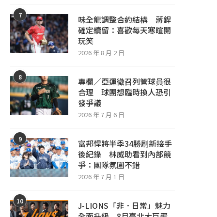
7
味全龍調整合約結構 蔣銲
確定續留：喜歡每天寒暄開
玩笑
2026 年 8 月 2 日
8
專欄／亞運徵召列管球員很
合理 球團想臨時換人恐引
發爭議
2026 年 7 月 6 日
9
富邦悍將半季34勝刷新接手
後紀錄 林威助看到內部競
爭：團隊氛圍不錯
2026 年 7 月 1 日
10
J-LIONS「非．日常」魅力
全面升級 8月臺北大巨蛋