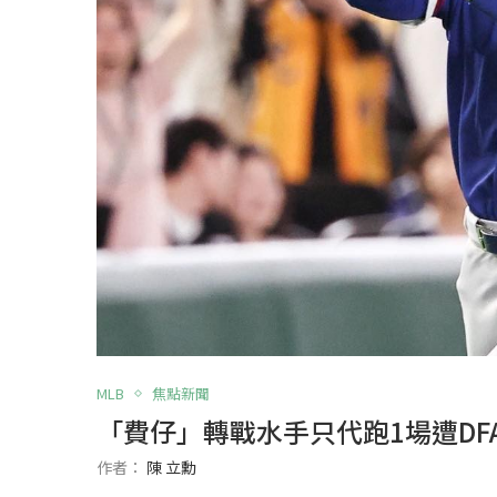
MLB
焦點新聞
「費仔」轉戰水手只代跑1場遭DF
作者：
陳 立勳