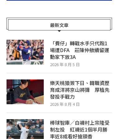
最新文章
「費仔」轉戰水手只代跑1
場遭DFA 莊陳仲敖續留運
動家下放3A
2026 年 8 月 5 日
樂天桃猿簽下日、韓職資歷
育成洋將京山將彌 厚植先
發投手戰力
2026 年 8 月 4 日
棒球智庫／白襪村上宗隆受
制左投 紅襪近1個半月勝
率近8成看好搶頭香