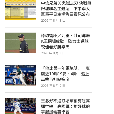
中信兄弟 X 鬼滅之刃 決戰無
限城聯名主題週 下半季大
巨蛋平日主場售票資訊公布
2026 年 8 月 3 日
棒球智庫／九里、莊司洋聯
K王同場較勁 歐力士選球
較佳看好勝樂天
2026 年 8 月 3 日
「他比第一年更聰明」 魔
鷹近10場19安、4轟 追上
單季百打點進度
2026 年 8 月 2 日
王念好不追打壞球卻有超高
揮空率 高國輝：對好球的
掌握還需要學習