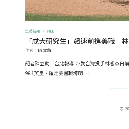
焦點新聞
MLB
「成大研究生」飆速前進美職 林
作者：
陳 立勳
記者陳立勳／台北報導 23歲台灣投手林睿杰日
98.1英里，確定美國職棒明 …
20