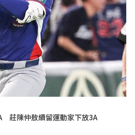
A 莊陳仲敖續留運動家下放3A