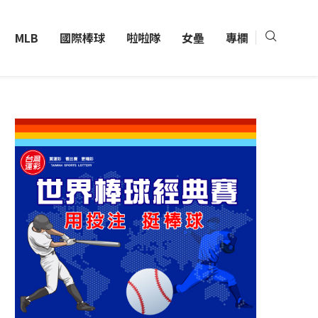
MLB
國際棒球
啦啦隊
女壘
專欄