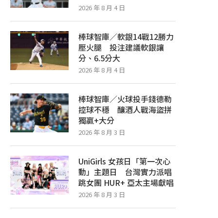
2026 年 8 月 4 日
棒球智庫／軟銀14戰12勝力
壓火腿 投注建議軟銀讓
分、6.5分大
2026 年 8 月 4 日
棒球智庫／火球投手錢德勒
控球不穩 釀酒人戰海盜拼
獨贏+大分
2026 年 8 月 3 日
UniGirls 女孩日「第一次心
動」主題日 台灣實力派唱
跳女團 HUR+ 亞太主場獻唱
2026 年 8 月 3 日