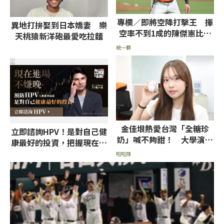
專欄／即將空降打擊王 揮
異地打拚娶到日本嬌妻 樂
空率不到1成的陳傑憲比張
天桃猿新洋砲最愛吃拉麵
育成、魔鷹更難纏
統一獅
PR
金佳垠熱愛台灣「全糖珍
立即諮詢HPV！是對自己健
奶」喊不夠甜！ 大學演講
康最好的投資，把握現在不
變帶貨現場
嫌晚！
啦啦隊