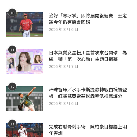
10
治好「寒冰掌」即將展開復健賽 王定
穎今年仍有機會回歸
2026 年 8 月 6 日
11
日本氣質女星松川星首次來台開球 為
統一獅「第一次心動」主題日揭幕
2026 年 8 月 7 日
12
棒球智庫／水手卡斯提歐轉戰白襪初登
板 紅襪蘇亞雷茲挨轟率低推薦讓分
2026 年 8 月 6 日
13
完成右肘骨刺手術 陳柏豪目標趕上明
年春訓