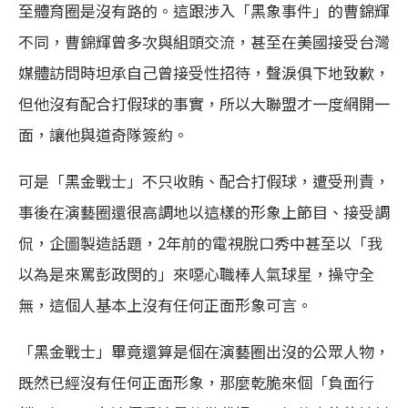
至體育圈是沒有路的。這跟涉入「黑象事件」的曹錦輝
不同，曹錦輝曾多次與組頭交流，甚至在美國接受台灣
媒體訪問時坦承自己曾接受性招待，聲淚俱下地致歉，
但他沒有配合打假球的事實，所以大聯盟才一度網開一
面，讓他與道奇隊簽約。
可是「黑金戰士」不只收賄、配合打假球，遭受刑責，
事後在演藝圈還很高調地以這樣的形象上節目、接受調
侃，企圖製造話題，2年前的電視脫口秀中甚至以「我
以為是來罵彭政閔的」來噁心職棒人氣球星，操守全
無，這個人基本上沒有任何正面形象可言。
「黑金戰士」畢竟還算是個在演藝圈出沒的公眾人物，
既然已經沒有任何正面形象，那麼乾脆來個「負面行