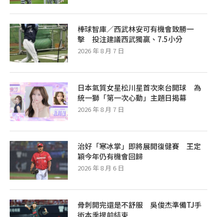
棒球智庫／西武林安可有機會致勝一
擊 投注建議西武獨贏、7.5小分
2026 年 8 月 7 日
日本氣質女星松川星首次來台開球 為
統一獅「第一次心動」主題日揭幕
2026 年 8 月 7 日
治好「寒冰掌」即將展開復健賽 王定
穎今年仍有機會回歸
2026 年 8 月 6 日
骨刺開完還是不舒服 吳俊杰準備TJ手
術本季提前結束