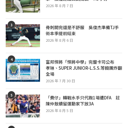
2026 年 8 月 7 日
3
骨刺開完還是不舒服 吳俊杰準備TJ手
術本季提前結束
2026 年 8 月 6 日
4
富邦悍將「悍將中學」完整卡司公布
孝琳、SUPER JUNIOR-L.S.S.等韓團炸翻
全場
2026 年 7 月 30 日
5
「費仔」轉戰水手只代跑1場遭DFA 莊
陳仲敖續留運動家下放3A
2026 年 8 月 5 日