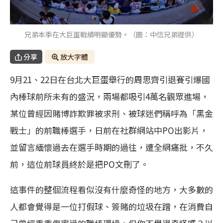
兄弟本季在大巨蛋戰績明顯優勢。（圖：中信兄弟提供）
分享
放大字體
9月21、22日在台北大巨蛋舉行的周思齊引退賽引爆國
內棒球前所未有的盛況，兩場都吸引4萬名觀眾進場，
某位曾經因賭博詐欺罪被求刑、被球迷們稱呼為「黑金
戰士」的前職棒選手，日前在社群網站中PO出影片，
並留言緬懷過去在選手時期的過往，遭全網痛批，不久
前，這位前球員終於是把PO文刪了。
這事件的整個流程看似沒有什麼奇怪的地方，大多數的
人都會覺得是一位打假球、簽賭的垃圾在蹭，在消費自