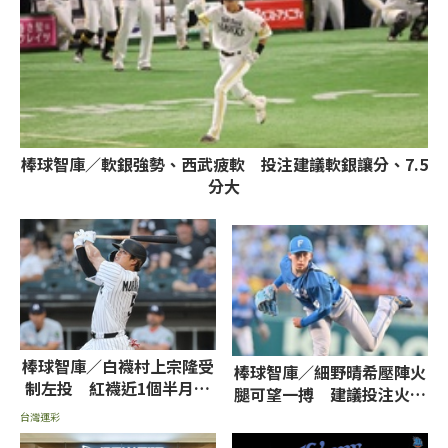
棒球智庫／軟銀強勢、西武疲軟 投注建議軟銀讓分、7.5
分大
棒球智庫／白襪村上宗隆受
棒球智庫／細野晴希壓陣火
制左投 紅襪近1個半月勝
腿可望一搏 建議投注火腿
率近8成看好搶頭香
獨贏、7.5大
台灣運彩