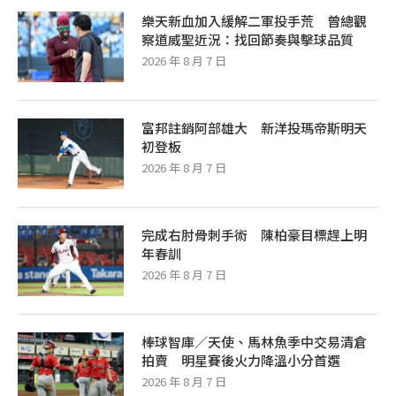
樂天新血加入緩解二軍投手荒 曾總觀
察道威聖近況：找回節奏與擊球品質
2026 年 8 月 7 日
富邦註銷阿部雄大 新洋投瑪帝斯明天
初登板
2026 年 8 月 7 日
完成右肘骨刺手術 陳柏豪目標趕上明
年春訓
2026 年 8 月 7 日
棒球智庫／天使、馬林魚季中交易清倉
拍賣 明星賽後火力降溫小分首選
2026 年 8 月 7 日