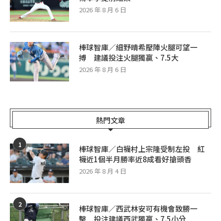
2026 年 8 月 6 日
棒球智庫／細野晴希壓陣火腿可望一
搏 建議投注火腿獨贏、7.5大
2026 年 8 月 6 日
熱門文章
1
棒球智庫／白襪村上宗隆受制左投 紅
襪近1個半月勝率近8成看好搶頭香
2026 年 8 月 4 日
2
棒球智庫／西武林安可有機會致勝一
擊 投注建議西武獨贏、7.5小分