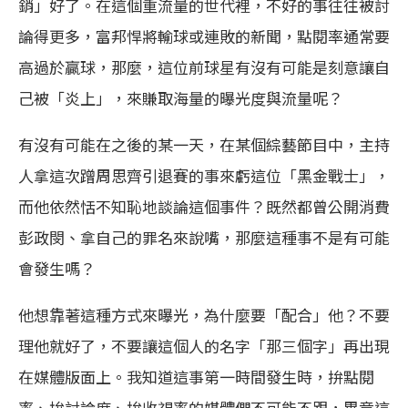
銷」好了。在這個重流量的世代裡，不好的事往往被討
論得更多，富邦悍將輸球或連敗的新聞，點閱率通常要
高過於贏球，那麼，這位前球星有沒有可能是刻意讓自
己被「炎上」，來賺取海量的曝光度與流量呢？
有沒有可能在之後的某一天，在某個綜藝節目中，主持
人拿這次蹭周思齊引退賽的事來虧這位「黑金戰士」，
而他依然恬不知恥地談論這個事件？既然都曾公開消費
彭政閔、拿自己的罪名來說嘴，那麼這種事不是有可能
會發生嗎？
他想靠著這種方式來曝光，為什麼要「配合」他？不要
理他就好了，不要讓這個人的名字「那三個字」再出現
在媒體版面上。我知道這事第一時間發生時，拚點閱
率、拚討論度、拚收視率的媒體們不可能不跟，畢竟這