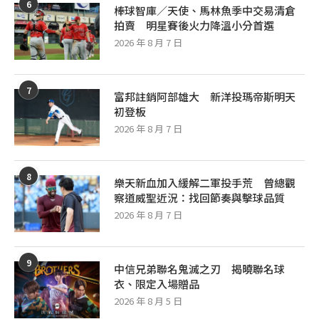
6
棒球智庫／天使、馬林魚季中交易清倉
拍賣 明星賽後火力降溫小分首選
2026 年 8 月 7 日
7
富邦註銷阿部雄大 新洋投瑪帝斯明天
初登板
2026 年 8 月 7 日
8
樂天新血加入緩解二軍投手荒 曾總觀
察道威聖近況：找回節奏與擊球品質
2026 年 8 月 7 日
9
中信兄弟聯名鬼滅之刃 揭曉聯名球
衣、限定入場贈品
2026 年 8 月 5 日