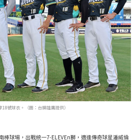
穿18號球衣。（圖：台鋼雄鷹提供）
棒球場，出戰統一7-ELEVEn獅，適逢傳奇球星潘威倫