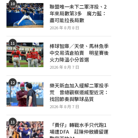
10
聯盟唯一未下二軍洋投、2
年來局數第3多 魔力藍：
盡可能拉長局數
2026 年 8 月 8 日
11
棒球智庫／天使、馬林魚季
中交易清倉拍賣 明星賽後
火力降溫小分首選
2026 年 8 月 7 日
12
樂天新血加入緩解二軍投手
荒 曾總觀察道威聖近況：
找回節奏與擊球品質
2026 年 8 月 7 日
13
「費仔」轉戰水手只代跑1
場遭DFA 莊陳仲敖續留運