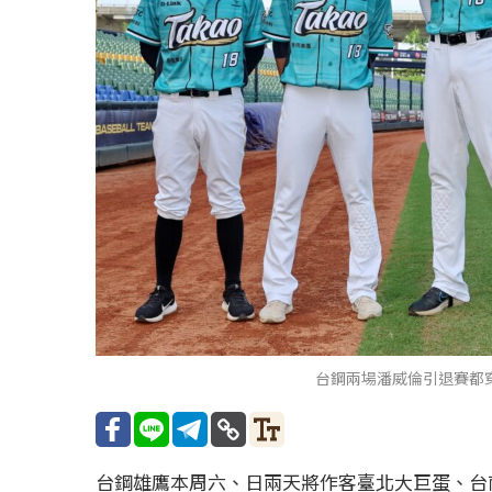
台鋼兩場潘威倫引退賽都
台鋼雄鷹本周六、日兩天將作客臺北大巨蛋、台南