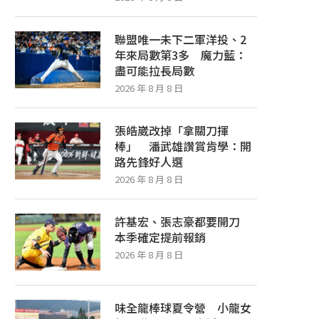
聯盟唯一未下二軍洋投、2
年來局數第3多 魔力藍：
盡可能拉長局數
2026 年 8 月 8 日
張皓崴改掉「拿關刀揮
棒」 潘武雄讚賞肯學：開
路先鋒好人選
2026 年 8 月 8 日
許基宏、張志豪都要開刀
本季確定提前報銷
2026 年 8 月 8 日
味全龍棒球夏令營 小龍女