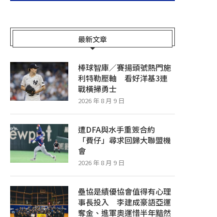
最新文章
棒球智庫／賽揚頭號熱門施
利特勒壓軸 看好洋基3連
戰橫掃勇士
2026 年 8 月 9 日
遭DFA與水手重簽合約
「費仔」尋求回歸大聯盟機
會
2026 年 8 月 9 日
壘協是績優協會值得有心理
事長投入 李建成豪語亞運
奪金、進軍奧運惜半年黯然