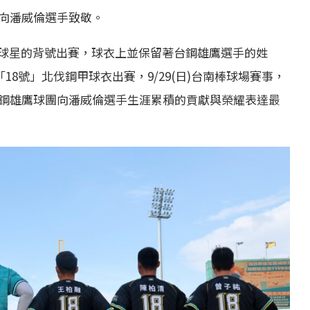
」向潘威倫選手致敬。
球星的背號出賽，球衣上並保留著台鋼雄鷹選手的姓
「18號」北伐鋼甲球衣出賽，9/29(日)台南棒球場賽事，
台鋼雄鷹球團向潘威倫選手生涯累積的貢獻與榮耀表達最