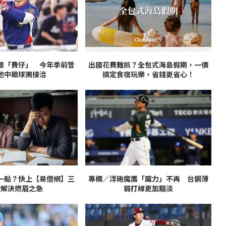
要「費仔」 今年季前曾
出國花費難抓？全包式海島假期，一價
他中職球團接洽
搞定食宿玩樂，省錢更省心！
一點？快上【易借網】三
專欄／洋砲魔鷹「魔力」不再 台鋼薄
鐘解決燃眉之急
弱打線更加黯淡