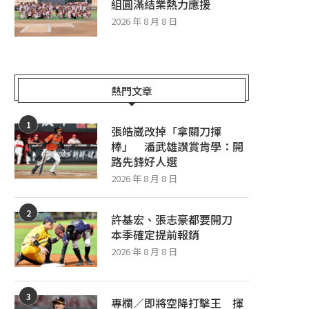
組圓滿結業熱力應援
2026 年 8 月 8 日
熱門文章
1
張皓崴改掉「拿關刀揮
棒」 潘武雄讚賞肯學：開
許基宏、張志豪都要開刀 本季確定提
味全龍棒球夏令營 小龍女組
路先鋒好人選
前報銷
熱力應援
2026 年 8 月 8 日
2026 年 8 月 8 日
2026 年 8 月 8 日
2
許基宏、張志豪都要開刀
本季確定提前報銷
2026 年 8 月 8 日
3
專欄／即將空降打擊王 揮