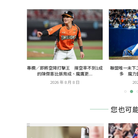
費仔」尋求
專欄／即將空降打擊王 揮空率不到1成
聯盟唯一未下
的陳傑憲比張育成、魔鷹更...
多 魔力藍
2026 年 8 月 8 日
20
您也可
PR