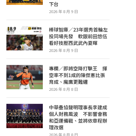
下台
2026 年 8 月 9 日
棒球智庫／23年選秀首輪左
投同場先發 軟銀前田悠伍
看好技壓西武武內夏暉
2026 年 8 月 9 日
專欄／即將空降打擊王 揮
空率不到1成的陳傑憲比張
育成、魔鷹更難纏
2026 年 8 月 8 日
中華壘協聲明理事長李建成
個人財務風波 不影響會務
和亞運備戰、並將依章程辦
理改選
2026 年 8 月 8 日