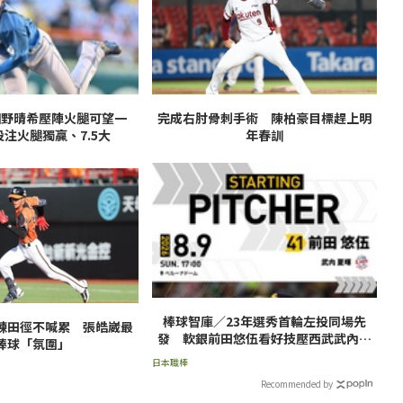
細野晴希壓陣火腿可望一
完成右肘骨刺手術 陳柏豪目標趕上明
注火腿獨贏、7.5大
年春訓
棒球智庫／23年選秀首輪左投同場先
練田徑不喊累 張皓崴最
發 軟銀前田悠伍看好技壓西武武內夏
棒球「氛圍」
暉
日本職棒
Recommended by