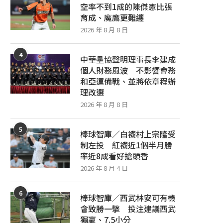
空率不到1成的陳傑憲比張
育成、魔鷹更難纏
2026 年 8 月 8 日
4
中華壘協聲明理事長李建成
個人財務風波 不影響會務
和亞運備戰、並將依章程辦
理改選
2026 年 8 月 8 日
5
棒球智庫／白襪村上宗隆受
制左投 紅襪近1個半月勝
率近8成看好搶頭香
2026 年 8 月 4 日
6
棒球智庫／西武林安可有機
會致勝一擊 投注建議西武
獨贏、7.5小分