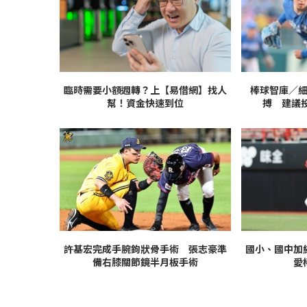
臨時需要小額週轉？上【易借網】找人
棒球智庫／
幫！資金快速到位
搏 建議投
許基宏完成手腕鉤狀骨手術 張志豪準
國小、國中加
備右膝關節鏡半月板手術
愛