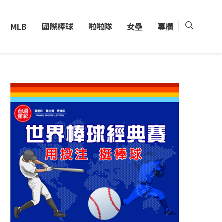
MLB
國際棒球
啦啦隊
女壘
專欄