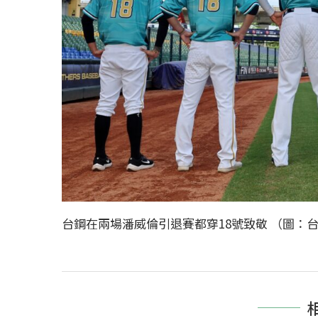
台鋼在兩場潘威倫引退賽都穿18號致敬 （圖：