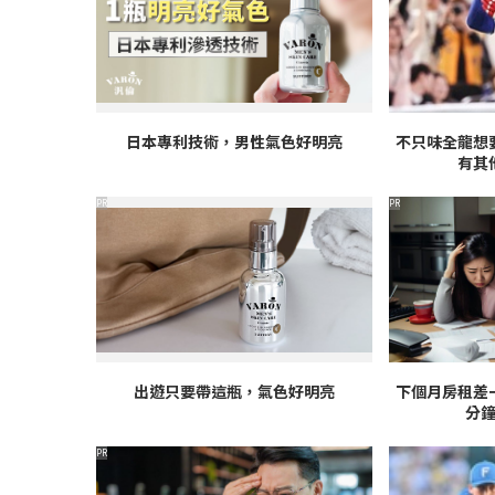
日本專利技術，男性氣色好明亮
不只味全龍想
有其
PR
PR
出遊只要帶這瓶，氣色好明亮
下個月房租差
分
PR