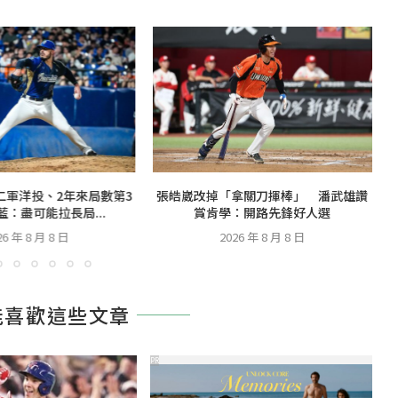
二軍洋投、2年來局數第3
張皓崴改掉「拿關刀揮棒」 潘武雄讚
：盡可能拉長局...
賞肯學：開路先鋒好人選
26 年 8 月 8 日
2026 年 8 月 8 日
能喜歡這些文章
PR