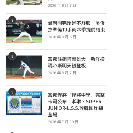
2026 年 8 月 7 日
7
骨刺開完還是不舒服 吳俊
杰準備TJ手術本季提前結束
2026 年 8 月 6 日
8
富邦註銷阿部雄大 新洋投
瑪帝斯明天初登板
2026 年 8 月 7 日
9
富邦悍將「悍將中學」完整
卡司公布 孝琳、SUPER
JUNIOR-L.S.S.等韓團炸翻
全場
2026 年 7 月 30 日