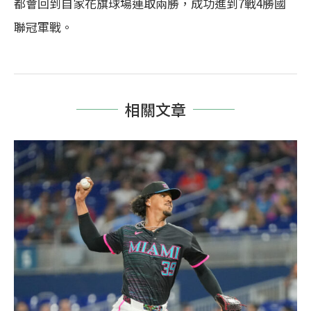
都會回到自家花旗球場連取兩勝，成功進到7戰4勝國
聯冠軍戰。
相關文章