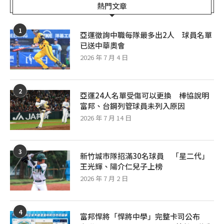
熱門文章
1
亞運徵詢中職每隊最多出2人 球員名單
已送中華奧會
2026 年 7 月 4 日
2
亞運24人名單受傷可以更換 棒協說明
富邦、台鋼列管球員未列入原因
2026 年 7 月 14 日
3
新竹城市隊招滿30名球員 「星二代」
王光輝、陽介仁兒子上榜
2026 年 7 月 2 日
4
富邦悍將「悍將中學」完整卡司公布