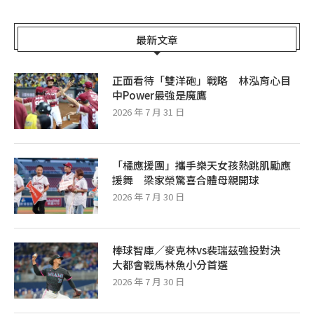
最新文章
正面看待「雙洋砲」戰略 林泓育心目
中Power最強是魔鷹
2026 年 7 月 31 日
「橘應援團」攜手樂天女孩熱跳肌勵應
援舞 梁家榮驚喜合體母親開球
2026 年 7 月 30 日
棒球智庫／麥克林vs裴瑞茲強投對決
大都會戰馬林魚小分首選
2026 年 7 月 30 日