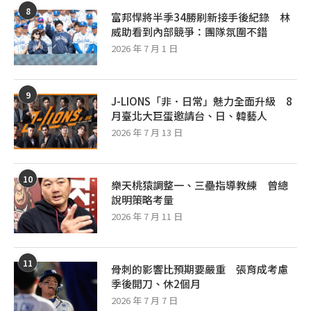
8
富邦悍將半季34勝刷新接手後紀錄 林
威助看到內部競爭：團隊氛圍不錯
2026 年 7 月 1 日
9
J-LIONS「非．日常」魅力全面升級 8
月臺北大巨蛋邀請台、日、韓藝人
2026 年 7 月 13 日
10
樂天桃猿調整一、三壘指導教練 曾總
說明策略考量
2026 年 7 月 11 日
11
骨刺的影響比預期要嚴重 張育成考慮
季後開刀、休2個月
2026 年 7 月 7 日