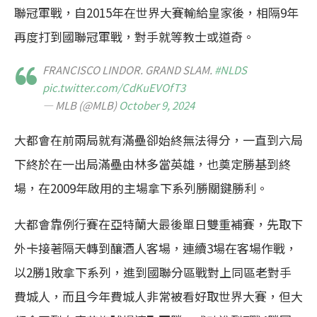
聯冠軍戰，自2015年在世界大賽輸給皇家後，相隔9年
再度打到國聯冠軍戰，對手就等教士或道奇。
FRANCISCO LINDOR. GRAND SLAM.
#NLDS
pic.twitter.com/CdKuEVOfT3
— MLB (@MLB)
October 9, 2024
大都會在前兩局就有滿壘卻始終無法得分，一直到六局
下終於在一出局滿壘由林多當英雄，也奠定勝基到終
場，在2009年啟用的主場拿下系列勝關鍵勝利。
大都會靠例行賽在亞特蘭大最後單日雙重補賽，先取下
外卡接著隔天轉到釀酒人客場，連續3場在客場作戰，
以2勝1敗拿下系列，進到國聯分區戰對上同區老對手
費城人，而且今年費城人非常被看好取世界大賽，但大