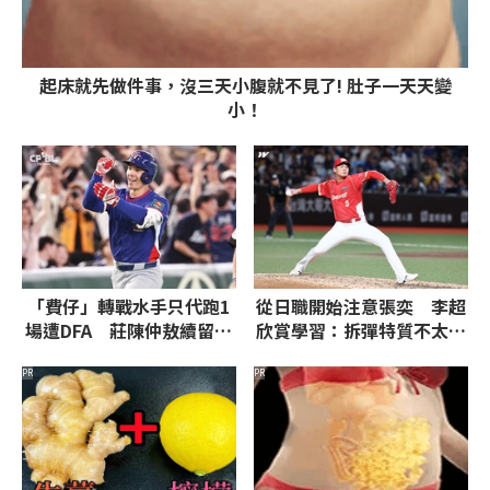
起床就先做件事，沒三天小腹就不見了! 肚子一天天變
小！
「費仔」轉戰水手只代跑1
從日職開始注意張奕 李超
場遭DFA 莊陳仲敖續留運
欣賞學習：拆彈特質不太一
動家下放3A
樣
PR
PR