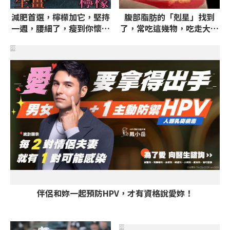
減肥首選，檸檬加它，堅持
腹部脂肪的「剋星」找到
一週，腰細了，瘦到你懷疑
了，常吃這幾物，吃走大肚
人生
囊，瘦出小蠻腰
PR
伴侶和妳一起預防HPV，才有資格說愛妳！
PR