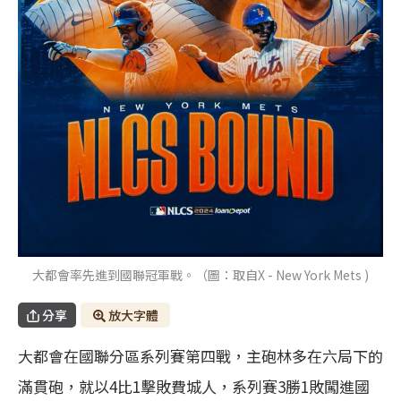
大都會率先進到國聯冠軍戰。（圖：取自X - New York Mets )
分享
放大字體
大都會在國聯分區系列賽第四戰，主砲林多在六局下的
滿貫砲，就以4比1擊敗費城人，系列賽3勝1敗闖進國