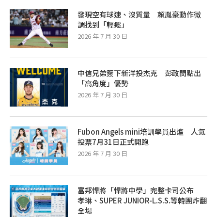
發現空有球速、沒質量 賴胤豪動作微
調找到「輕鬆」
2026 年 7 月 30 日
中信兄弟簽下新洋投杰克 彭政閔點出
「高角度」優勢
2026 年 7 月 30 日
Fubon Angels mini培訓學員出爐 人氣
投票7月31日正式開跑
2026 年 7 月 30 日
富邦悍將「悍將中學」完整卡司公布
孝琳、SUPER JUNIOR-L.S.S.等韓團炸翻
全場