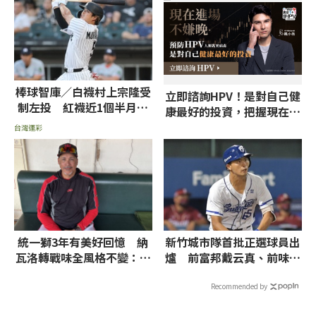
棒球智庫／白襪村上宗隆受
立即諮詢HPV！是對自己健
制左投 紅襪近1個半月勝
康最好的投資，把握現在不
率近8成看好搶頭香
嫌晚！
台灣運彩
統一獅3年有美好回憶 納
新竹城市隊首批正選球員出
瓦洛轉戰味全風格不變：運
爐 前富邦戴云真、前味全
用投手強項
林子宸入列
Recommended by