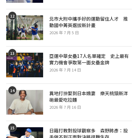
12
北市大附中攜手好的運動留住人才 推
動國中菁英選拔新計畫
2026 年 7 月 5 日
13
亞運中華女壘17人名單確定 史上最有
實力機會爭取第一面女壘金牌
2026 年 7 月 14 日
14
異地打拚娶到日本嬌妻 樂天桃猿新洋
砲最愛吃拉麵
2026 年 7 月 16 日
15
日籍打教對投球觀察多 森野將彥：投
手做不到正面對決將很難生存