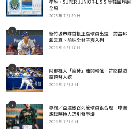
孝琳、SUPER JUNIOR-L.S.S.等韓團炸翻
全場
2026 年 7 月 30 日
5
新竹城市隊首批正選球員出爐 前富邦
戴云真、前味全林子宸入列
2026 年 6 月 17 日
6
阿部雄大「疲勞」離開輪值 許銘傑透
露頂替人選
2026 年 7 月 3 日
7
專欄／亞運徵召列管球員很合理 球團
想臨時換人恐引發爭議
2026 年 7 月 6 日