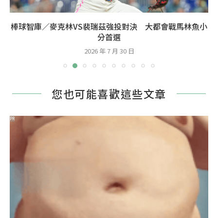
棒球智庫／麥克林VS裴瑞茲強投對決 大都會戰馬林魚小
分首選
2026 年 7 月 30 日
您也可能喜歡這些文章
PR