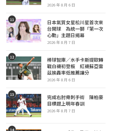
2026 年 8 月 6 日
11
日本氣質女星松川星首次來
台開球 為統一獅「第一次
心動」主題日揭幕
2026 年 8 月 7 日
12
棒球智庫／水手卡斯提歐轉
戰白襪初登板 紅襪蘇亞雷
茲挨轟率低推薦讓分
2026 年 8 月 6 日
13
完成右肘骨刺手術 陳柏豪
目標趕上明年春訓
2026 年 8 月 7 日
14