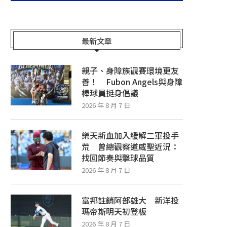
最新文章
親子、身障族觀賽環境更友
善！ Fubon Angels與身障
棒球員挺身倡議
2026 年 8 月 7 日
樂天新血加入緩解二軍投手
荒 曾總觀察道威聖近況：
找回節奏與擊球品質
2026 年 8 月 7 日
富邦註銷阿部雄大 新洋投
瑪帝斯明天初登板
2026 年 8 月 7 日