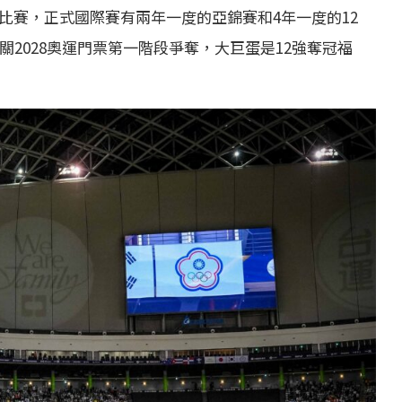
台比賽，正式國際賽有兩年一度的亞錦賽和4年一度的12
攸關2028奧運門票第一階段爭奪，大巨蛋是12強奪冠福