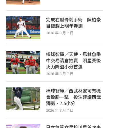
完成右肘骨刺手術 陳柏豪
目標趕上明年春訓
2026 年 8 月 7 日
棒球智庫／天使、馬林魚季
中交易清倉拍賣 明星賽後
火力降溫小分首選
2026 年 8 月 7 日
棒球智庫／西武林安可有機
會致勝一擊 投注建議西武
獨贏、7.5小分
2026 年 8 月 7 日
日本氣質女星松川星首次來