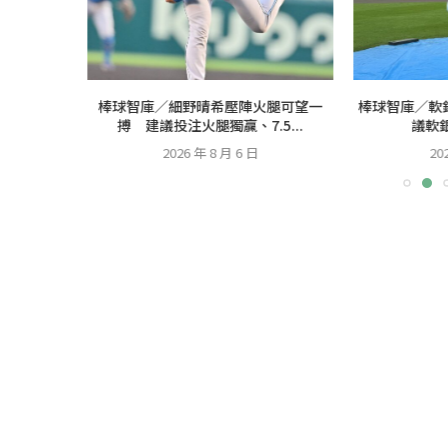
會致勝一
棒球智庫／細野晴希壓陣火腿可望一
棒球智庫／軟
5...
搏 建議投注火腿獨贏、7.5...
議軟銀
2026 年 8 月 6 日
20