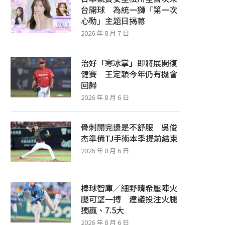
台開球 為統一獅「第一次
心動」主題日揭幕
2026 年 8 月 7 日
治好「寒冰掌」即將展開復
健賽 王定穎今年仍有機會
回歸
2026 年 8 月 6 日
骨刺開完還是不舒服 吳俊
杰準備TJ手術本季提前結束
2026 年 8 月 6 日
棒球智庫／細野晴希壓陣火
腿可望一搏 建議投注火腿
獨贏、7.5大
2026 年 8 月 6 日