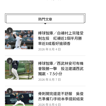
熱門文章
1
棒球智庫／白襪村上宗隆受
制左投 紅襪近1個半月勝
率近8成看好搶頭香
2026 年 8 月 4 日
2
棒球智庫／西武林安可有機
會致勝一擊 投注建議西武
獨贏、7.5小分
2026 年 8 月 7 日
3
骨刺開完還是不舒服 吳俊
杰準備TJ手術本季提前結束
2026 年 8 月 6 日