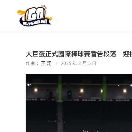
大巨蛋正式國際棒球賽暫告段落 迎接
作者：
王 翔
2025 年 3 月 5 日