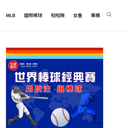
MLB
國際棒球
啦啦隊
女壘
專欄