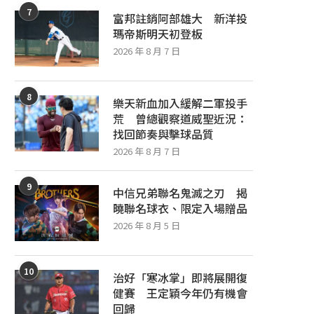
7
富邦註銷阿部雄大 新洋投
瑪帝斯明天初登板
2026 年 8 月 7 日
棒球智庫／九里、莊司洋聯K王同場較
中華棒協完成改選 周玲妏成
勁 歐力士選球較佳看好勝樂...
性理事長
8
樂天新血加入緩解二軍投手
2026 年 8 月 3 日
2026 年 8 月 2 日
荒 曾總觀察道威聖近況：
找回節奏與擊球品質
2026 年 8 月 7 日
9
中信兄弟聯名鬼滅之刃 揭
曉聯名球衣、限定入場贈品
2026 年 8 月 5 日
10
治好「寒冰掌」即將展開復
健賽 王定穎今年仍有機會
回歸