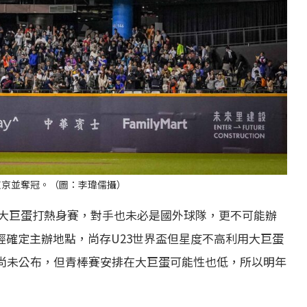
東京並奪冠。（圖：李瑋儒攝）
大巨蛋打熱身賽，對手也未必是國外球隊，更不可能辦
經確定主辦地點，尚存U23世界盃但星度不高利用大巨蛋
青尚未公布，但青棒賽安排在大巨蛋可能性也低，所以明年