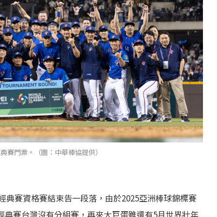
經典賽門票。（圖：中華棒協提供）
典賽資格賽結束告一段落，由於2025亞洲棒球錦標賽
經典賽台灣沒有分組賽，再來大巨蛋雖還有5月世界壯年