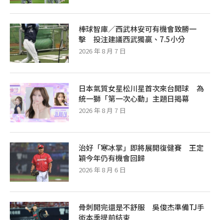
棒球智庫／西武林安可有機會致勝一
擊 投注建議西武獨贏、7.5小分
2026 年 8 月 7 日
日本氣質女星松川星首次來台開球 為
統一獅「第一次心動」主題日揭幕
2026 年 8 月 7 日
治好「寒冰掌」即將展開復健賽 王定
穎今年仍有機會回歸
2026 年 8 月 6 日
骨刺開完還是不舒服 吳俊杰準備TJ手
術本季提前結束