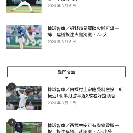
2026 年 8 月 6 日
棒球智庫／細野晴希壓陣火腿可望一
搏 建議投注火腿獨贏、7.5大
2026 年 8 月 6 日
熱門文章
1
棒球智庫／白襪村上宗隆受制左投 紅
襪近1個半月勝率近8成看好搶頭香
2026 年 8 月 4 日
2
棒球智庫／西武林安可有機會致勝一
擊 投注建議西武獨贏、7.5小分