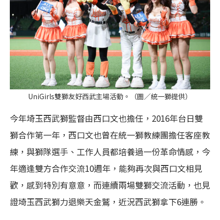
UniGirls雙獅友好西武主場活動。（圖／統一獅提供）
今年埼玉西武獅監督由西口文也擔任，2016年台日雙
獅合作第一年，西口文也曾在統一獅教練團擔任客座教
練，與獅隊選手、工作人員都培養過一份革命情感，今
年適逢雙方合作交流10週年，能夠再次與西口文相見
歡，感到特別有意意，而連續兩場雙獅交流活動，也見
證埼玉西武獅力退樂天金鷲，近況西武獅拿下6連勝。