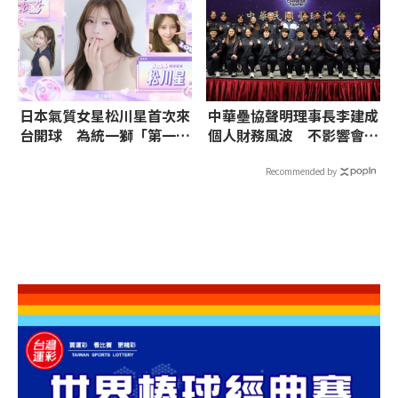
日本氣質女星松川星首次來
中華壘協聲明理事長李建成
台開球 為統一獅「第一次
個人財務風波 不影響會務
心動」主題日揭幕
和亞運代表隊備戰並將依章
程辦理改選
Recommended by