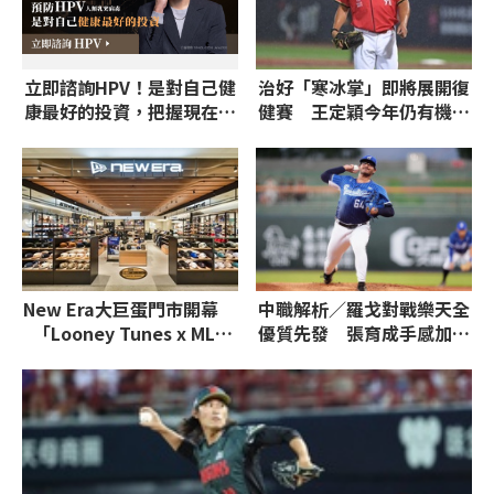
立即諮詢HPV！是對自己健
治好「寒冰掌」即將展開復
康最好的投資，把握現在不
健賽 王定穎今年仍有機會
嫌晚！
回歸
New Era大巨蛋門市開幕
中職解析／羅戈對戰樂天全
「Looney Tunes x MLB
優質先發 張育成手感加溫
2026」聯名系列登場
魔神樂得留神