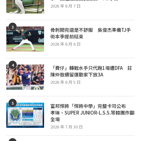
2026 年 8 月 7 日
3
骨刺開完還是不舒服 吳俊杰準備TJ手
術本季提前結束
2026 年 8 月 6 日
4
「費仔」轉戰水手只代跑1場遭DFA 莊
陳仲敖續留運動家下放3A
2026 年 8 月 5 日
5
富邦悍將「悍將中學」完整卡司公布
孝琳、SUPER JUNIOR-L.S.S.等韓團炸翻
全場
2026 年 7 月 30 日