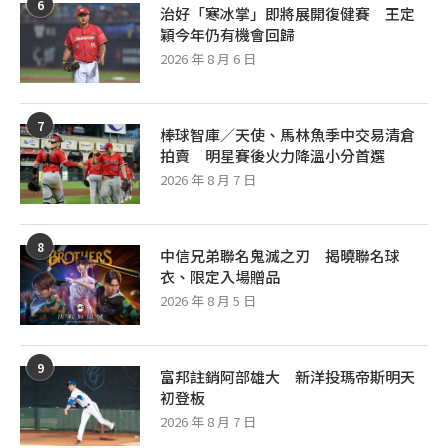
6
治好「寒冰掌」即將展開復健賽 王定
穎今年仍有機會回歸
2026 年 8 月 6 日
7
棒球智庫／天使、馬林魚季中交易清倉
拍賣 明星賽後火力降溫小分首選
2026 年 8 月 7 日
8
中信兄弟聯名鬼滅之刃 揭曉聯名球
衣、限定入場贈品
2026 年 8 月 5 日
9
富邦註銷阿部雄大 新洋投瑪帝斯明天
初登板
2026 年 8 月 7 日