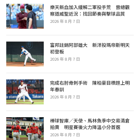
樂天新血加入緩解二軍投手荒 曾總觀
察道威聖近況：找回節奏與擊球品質
2026 年 8 月 7 日
富邦註銷阿部雄大 新洋投瑪帝斯明天
初登板
2026 年 8 月 7 日
完成右肘骨刺手術 陳柏豪目標趕上明
年春訓
2026 年 8 月 7 日
棒球智庫／天使、馬林魚季中交易清倉
拍賣 明星賽後火力降溫小分首選
2026 年 8 月 7 日