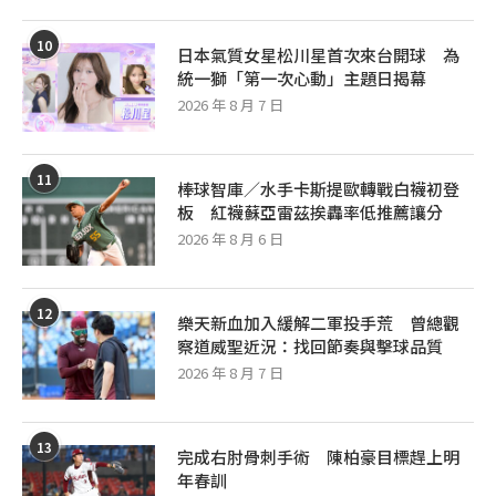
10
日本氣質女星松川星首次來台開球 為
統一獅「第一次心動」主題日揭幕
2026 年 8 月 7 日
11
棒球智庫／水手卡斯提歐轉戰白襪初登
板 紅襪蘇亞雷茲挨轟率低推薦讓分
2026 年 8 月 6 日
12
樂天新血加入緩解二軍投手荒 曾總觀
察道威聖近況：找回節奏與擊球品質
2026 年 8 月 7 日
13
完成右肘骨刺手術 陳柏豪目標趕上明
年春訓