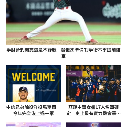
手肘骨刺開完還是不舒服 吳俊杰準備TJ手術本季提前結
束
中信兄弟除役洋投馬奎爾
亞運中華女壘17人名單確
今年完全沒上過一軍
定 史上最有實力機會爭取
第一面女壘金牌