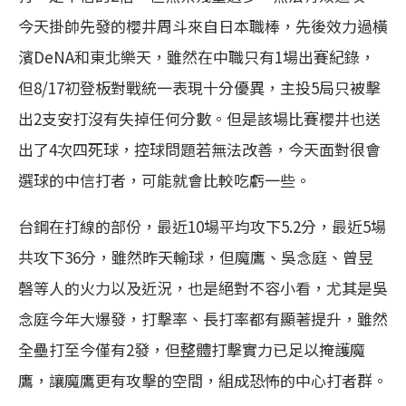
今天掛帥先發的櫻井周斗來自日本職棒，先後效力過橫
濱DeNA和東北樂天，雖然在中職只有1場出賽紀錄，
但8/17初登板對戰統一表現十分優異，主投5局只被擊
出2支安打沒有失掉任何分數。但是該場比賽櫻井也送
出了4次四死球，控球問題若無法改善，今天面對很會
選球的中信打者，可能就會比較吃虧一些。
台鋼在打線的部份，最近10場平均攻下5.2分，最近5場
共攻下36分，雖然昨天輸球，但魔鷹、吳念庭、曾昱
磬等人的火力以及近況，也是絕對不容小看，尤其是吳
念庭今年大爆發，打擊率、長打率都有顯著提升，雖然
全壘打至今僅有2發，但整體打擊實力已足以掩護魔
鷹，讓魔鷹更有攻擊的空間，組成恐怖的中心打者群。