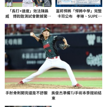
「長打+速度」效法陳晨
富邦悍將「悍將中學」完整
威 傅鈞致測試會數據驚艷
卡司公布 孝琳、SUPER
味全龍
JUNIOR-L.S.S.等韓團炸翻
全場
手肘骨刺開完還是不舒服 吳俊杰準備TJ手術本季提前結
束