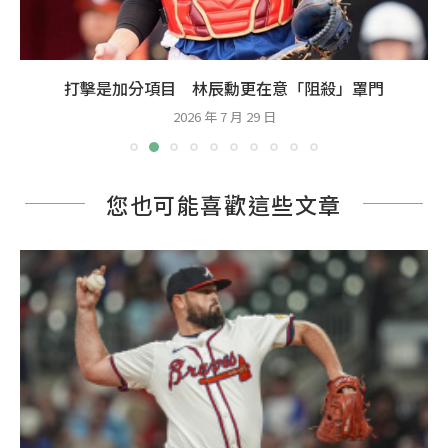
打擊是加分項目 林辰勳更在意「阻殺」罩門
棒球
2026 年 7 月 29 日
您也可能喜歡這些文章