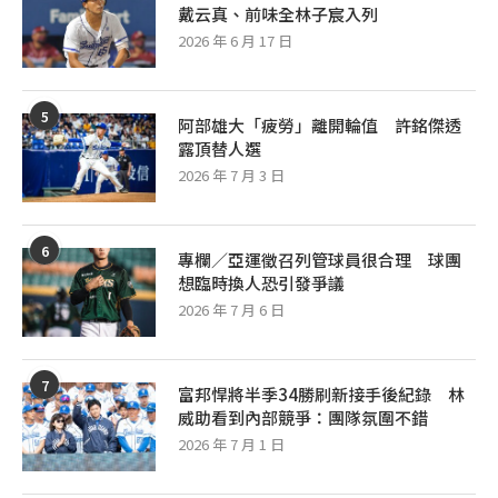
新竹城市隊首批正選球員出爐 前富邦
戴云真、前味全林子宸入列
2026 年 6 月 17 日
5
阿部雄大「疲勞」離開輪值 許銘傑透
露頂替人選
2026 年 7 月 3 日
6
專欄／亞運徵召列管球員很合理 球團
想臨時換人恐引發爭議
2026 年 7 月 6 日
7
富邦悍將半季34勝刷新接手後紀錄 林
威助看到內部競爭：團隊氛圍不錯
2026 年 7 月 1 日