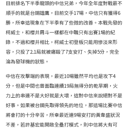
目前排名下半季龍頭的中信兄弟，今年全年度對戰最不
順手的就是台鋼雄鷹，目前交手17場，中信只有獲得6
勝，所幸這現象在下半季有了些微的改善。本戰先發的
柯威士，和櫻井周斗一樣都在中職只有出賽1場的紀
錄，不過和櫻井相比，柯威士初登板只能用慘淡來形
容，只投了2.1局就被痛毆了7支安打、失掉5分，完全
淪為發球機的狀態。
中信在攻擊端的表現，最近10場雖然平均也是攻下4
分，但是中間也曾面臨連續19局無得分的乾旱期，火
力上的串連不是大好就是大壞，這對中信來說絕對不是
好事。如果被台鋼先取得領先的地位，那這場比賽中信
將會打的十分辛苦，所幸最近連9場安打的黃韋盛狀況
不差，若許基宏能開啟全壘打模式，則中信將大有可