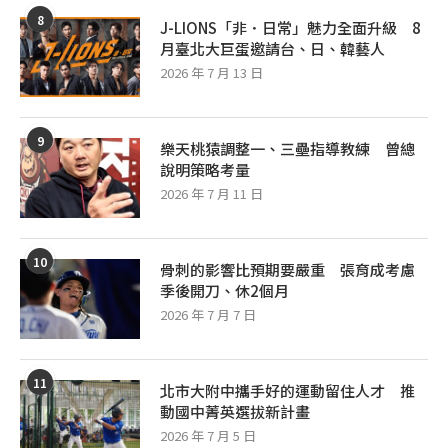
8
J-LIONS「非．日常」魅力全面升級 8
月臺北大巨蛋邀請台、日、韓藝人
2026 年 7 月 13 日
9
樂天桃猿調整一、三壘指導教練 曾總
說明策略考量
2026 年 7 月 11 日
10
骨刺的影響比預期要嚴重 張育成考慮
季後開刀、休2個月
2026 年 7 月 7 日
11
北市大附中攜手好的運動留住人才 推
動國中菁英選拔新計畫