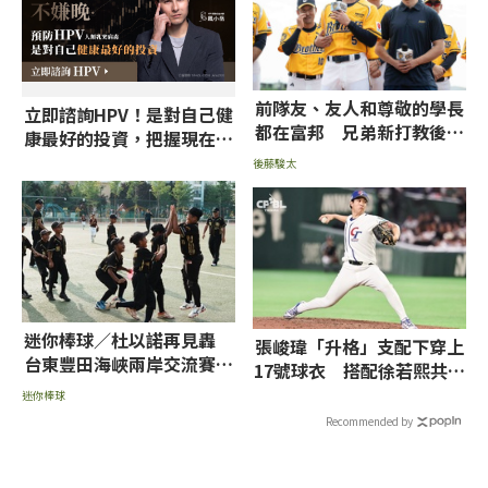
前隊友、友人和尊敬的學長
立即諮詢HPV！是對自己健
都在富邦 兄弟新打教後藤
康最好的投資，把握現在不
駿太：不想輸他們
嫌晚！
後藤駿太
迷你棒球／杜以諾再見轟
張峻瑋「升格」支配下穿上
台東豐田海峽兩岸交流賽封
17號球衣 搭配徐若熙共組
王
台灣雙王牌先發
迷你棒球
Recommended by