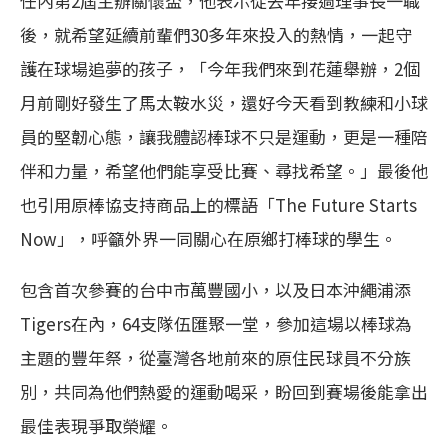
任內第2屆主辦關懷盃，他表示從去年接過理事長一職
後，就希望延續前輩們30多年來投入的熱情，一起守
護在球場追夢的孩子，「今年我們來到花蓮舉辦，2個
月前剛好發生了馬太鞍水災，還好今天看到教練和小球
員的堅韌心態，讓我體認棒球不只是運動，更是一種陪
伴和力量，希望他們能享受比賽、尋找希望。」最後他
也引用原棒協支持商品上的標語「The Future Starts
Now」，呼籲外界一同關心在原鄉打棒球的學生。
包含首次參賽的台中市萬豐國小，以及日本沖繩浦添
Tigers在內，64支隊伍匯聚一堂，參加這場以棒球為
主題的豐年祭，從臺灣各地前來的原住民球員不分族
別，共同為他們熱愛的運動喝采，盼回到賽場後能拿出
最佳表現爭取榮耀。