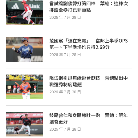
嘗試讓劉俊緯打第四棒 葉總：這棒次
排誰全壘打已非重點
2026 年 7 月 28 日
范國宸「還在充電」 富邦上半季OPS
第一、下半季場均只得2.69分
2026 年 7 月 28 日
陽岱鋼引退無緣返台獻技 葉總點出中
職選秀制度難題
2026 年 7 月 28 日
鼓勵曾仁和身體練壯一點 葉總：明年
還會更好
2026 年 7 月 28 日