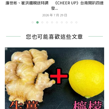
廉世彬、崔洪邏親送特調 《CHEER UP》台南開趴四連
發...
2026 年 7 月 29 日
您也可能喜歡這些文章
PR