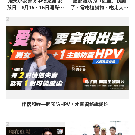
飛天小女警 x 中信兄弟 女
腹部脂肪的「剋星」找到
孩日 8月15、16日洲際聯
了，常吃這幾物，吃走大肚
名主題衣
囊，瘦出小蠻腰
PR
伴侶和妳一起預防HPV，才有資格說愛妳！
PR