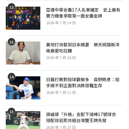
12
亞運中華女壘17人名單確定 史上最有
實力機會爭取第一面女壘金牌
2026 年 7 月 14 日
13
異地打拚娶到日本嬌妻 樂天桃猿新洋
砲最愛吃拉麵
2026 年 7 月 16 日
14
日籍打教對投球觀察多 森野將彥：投
手做不到正面對決將很難生存
2026 年 7 月 11 日
15
張峻瑋「升格」支配下接棒17號球衣
搭配徐若熙共組台灣雙王牌先發
2026 年 7 月 27 日