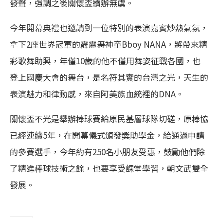
發聲，強調之後關懷盃續辦無虞。
今年開幕典禮也邀請到一位特別的表演嘉賓炒熱氣氛，
拿下2座世界冠軍的霹靂舞神童Bboy NANA，將帶來精
彩歌舞助興，年僅10歲的他不僅用舞姿征戰各國，也
登上國慶大會的舞台，是名符其實的台灣之光，天生的
表演魅力和律動感，來自阿美族血統裡的DNA。
關懷盃不光是舉辦棒球賽給原民基層球隊切磋，原棒協
已經連續5年，在開幕儀式頒發獎助學金，給通過申請
的參賽選手，今年約有250名小朋友受惠，鼓勵他們除
了精進棒球技術之餘，也要享受課堂學習，朝文武雙全
發展。