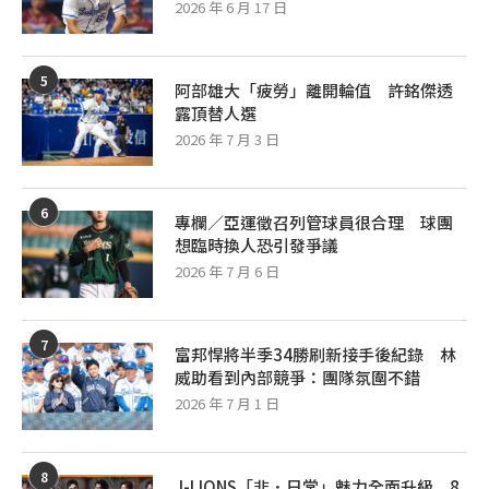
2026 年 6 月 17 日
5
阿部雄大「疲勞」離開輪值 許銘傑透
露頂替人選
2026 年 7 月 3 日
6
專欄／亞運徵召列管球員很合理 球團
想臨時換人恐引發爭議
2026 年 7 月 6 日
7
富邦悍將半季34勝刷新接手後紀錄 林
威助看到內部競爭：團隊氛圍不錯
2026 年 7 月 1 日
8
J-LIONS「非．日常」魅力全面升級 8