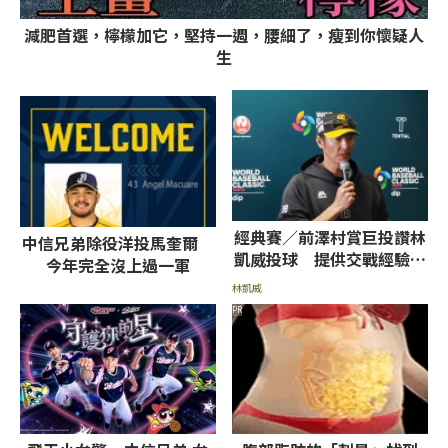
減肥首選，檸檬加它，堅持一週，腰細了，瘦到你懷疑人
生
經典賽／前澤村賞巨投讚林
中信兄弟除役洋投馬奎爾
凱威投球 提供交戰經驗給
今年完全沒上過一軍
日本武士
林凱威
PR