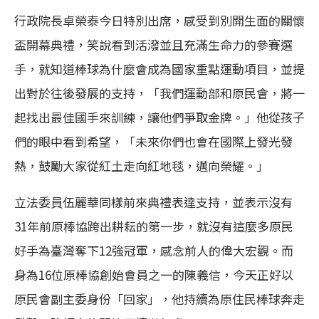
行政院長卓榮泰今日特別出席，感受到別開生面的關懷
盃開幕典禮，笑說看到活潑並且充滿生命力的參賽選
手，就知道棒球為什麼會成為國家重點運動項目，並提
出對於往後發展的支持，「我們運動部和原民會，將一
起找出最佳國手來訓練，讓他們爭取金牌。」他從孩子
們的眼中看到希望，「未來你們也會在國際上發光發
熱，鼓勵大家從紅土走向紅地毯，邁向榮耀。」
立法委員伍麗華同樣前來典禮表達支持，並表示沒有
31年前原棒協跨出耕耘的第一步，就沒有這麼多原民
好手為臺灣奪下12強冠軍，感念前人的偉大宏觀。而
身為16位原棒協創始會員之一的陳義信，今天正好以
原民會副主委身份「回家」，他持續為原住民棒球奔走