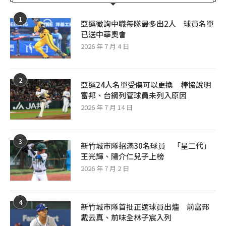
1
亞運徵詢中職每隊最多出2人 球員名單
已送中華奧會
2026 年 7 月 4 日
2
亞運24人名單受傷可以更換 棒協說明
富邦、台鋼列管球員未列入原因
2026 年 7 月 14 日
3
新竹城市隊招滿30名球員 「星二代」
王光輝、陽介仁兒子上榜
2026 年 7 月 2 日
4
新竹城市隊首批正選球員出爐 前富邦
戴云真、前味全林子宸入列