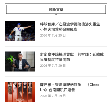
最新文章
棒球智庫／左投波伊德傷後浴火重生
小熊客場乘勝追擊紅雀
2026 年 7 月 29 日
肯定辜仲諒棒球貢獻 郭智輝：延續成
果讓制度持續向前
2026 年 7 月 29 日
廉世彬、崔洪邏親送特調 《Cheer
Up》台南開趴四連發
2026 年 7 月 29 日