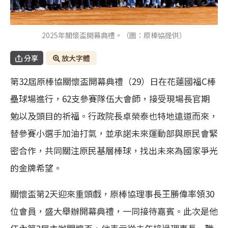
2025年關懷盃開幕典禮。（圖：原棒協提供）
分享
放大字體
第32屆原棒協關懷盃開幕典禮（29）日在花蓮國福C棒
壘球場進行，62支參賽隊伍大會師，接受現場長官期
勉以及頭目的祈福。行政院長卓榮泰也特地遠道而來，
替參賽小選手加油打氣，並承諾未來運動部與原民會緊
密合作，共同關注原民基層棒球，找出未來為國家爭光
的金牌希望。
關懷盃第2天迎來重頭戲，原棒協理事長王勝偉率領30
位會員，盛大舉辦開幕典禮，一同接待嘉賓。此次是他