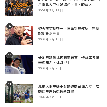
月臺北大巨蛋邀請台、日、韓藝人
2026 年 7 月 13 日
9
樂天桃猿調整一、三壘指導教練 曾總
說明策略考量
2026 年 7 月 11 日
10
骨刺的影響比預期要嚴重 張育成考慮
季後開刀、休2個月
2026 年 7 月 7 日
11
北市大附中攜手好的運動留住人才 推
動國中菁英選拔新計畫
2026 年 7 月 5 日