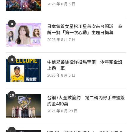
2026 年 8 月 5 日
8
日本氣質女星松川星首次來台開球 為
統一獅「第一次心動」主題日揭幕
2026 年 8 月 7 日
9
中信兄弟除役洋投馬奎爾 今年完全沒
上過一軍
2026 年 8 月 5 日
10
台鋼7人全數簽約 第二輪內野手朱盟簽
約金480萬
2025 年 8 月 29 日
11