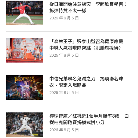
從日職開始注意張奕 李超欣賞學習：
拆彈特質不太一樣
2026 年 8 月 5 日
「森林王子」張泰山號召為健康應援
中職人氣啦啦隊齊跳〈肌勵應援舞〉
2026 年 8 月 5 日
中信兄弟聯名鬼滅之刃 揭曉聯名球
衣、限定入場贈品
2026 年 8 月 5 日
棒球智庫／紅襪近1個半月勝率8成 白
襪柏克開啟賽揚模式拼小分
2026 年 8 月 5 日