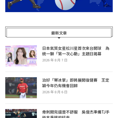
最新文章
日本氣質女星松川星首次來台開球 為
統一獅「第一次心動」主題日揭幕
2026 年 8 月 7 日
治好「寒冰掌」即將展開復健賽 王定
穎今年仍有機會回歸
2026 年 8 月 6 日
骨刺開完還是不舒服 吳俊杰準備TJ手
術本季提前結束