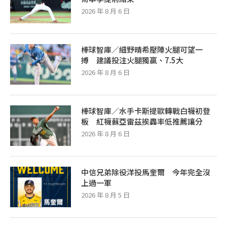
2026 年 8 月 6 日
棒球智庫／細野晴希壓陣火腿可望一
搏 建議投注火腿獨贏、7.5大
2026 年 8 月 6 日
棒球智庫／水手卡斯提歐轉戰白襪初登
板 紅襪蘇亞雷茲挨轟率低推薦讓分
2026 年 8 月 6 日
中信兄弟除役洋投馬奎爾 今年完全沒
上過一軍
2026 年 8 月 5 日