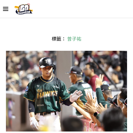
標籤：
曾子祐