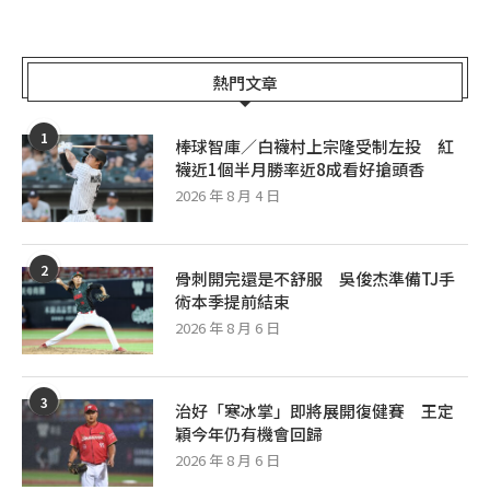
熱門文章
1
棒球智庫／白襪村上宗隆受制左投 紅
襪近1個半月勝率近8成看好搶頭香
2026 年 8 月 4 日
2
骨刺開完還是不舒服 吳俊杰準備TJ手
術本季提前結束
2026 年 8 月 6 日
3
治好「寒冰掌」即將展開復健賽 王定
穎今年仍有機會回歸
2026 年 8 月 6 日