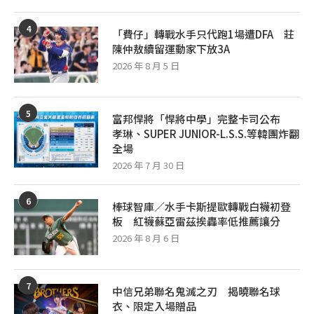
4
「費仔」轉戰水手只代跑1場遭DFA 莊
陳仲敖續留運動家下放3A
2026 年 8 月 5 日
5
富邦悍將「悍將中學」完整卡司公布
孝琳、SUPER JUNIOR-L.S.S.等韓團炸翻
全場
2026 年 7 月 30 日
6
棒球智庫／水手卡斯提歐轉戰白襪初登
板 紅襪蘇亞雷茲挨轟率低推薦讓分
2026 年 8 月 6 日
7
中信兄弟聯名鬼滅之刃 揭曉聯名球
衣、限定入場贈品