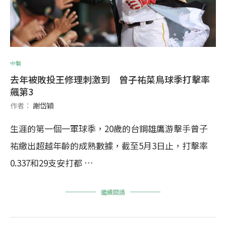
中職
去年被敗投王修理刺激到 曾子祐菜鳥球季打擊率
飆第3
作者：
謝岱穎
生涯的第一個一軍球季，20歲的台鋼雄鷹游擊手曾子
祐繳出超越年齡的成熟數據，截至5月3日止，打擊率
0.337和29支安打都 …
繼續閱讀