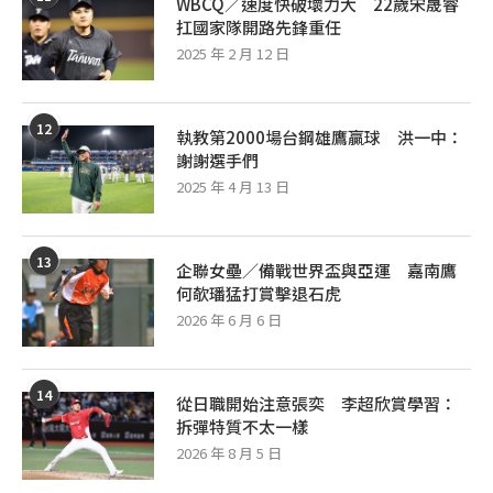
WBCQ／速度快破壞力大 22歲宋晟睿
扛國家隊開路先鋒重任
2025 年 2 月 12 日
12
執教第2000場台鋼雄鷹贏球 洪一中：
謝謝選手們
2025 年 4 月 13 日
13
企聯女壘／備戰世界盃與亞運 嘉南鷹
何欹璠猛打賞擊退石虎
2026 年 6 月 6 日
14
從日職開始注意張奕 李超欣賞學習：
拆彈特質不太一樣
2026 年 8 月 5 日