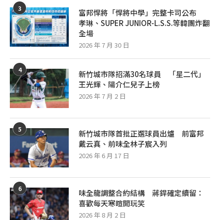
3
富邦悍將「悍將中學」完整卡司公布
孝琳、SUPER JUNIOR-L.S.S.等韓團炸翻
全場
2026 年 7 月 30 日
4
新竹城市隊招滿30名球員 「星二代」
王光輝、陽介仁兒子上榜
2026 年 7 月 2 日
5
新竹城市隊首批正選球員出爐 前富邦
戴云真、前味全林子宸入列
2026 年 6 月 17 日
6
味全龍調整合約結構 蔣銲確定續留：
喜歡每天寒暄開玩笑
2026 年 8 月 2 日