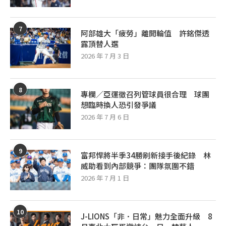
7
阿部雄大「疲勞」離開輪值 許銘傑透
露頂替人選
2026 年 7 月 3 日
8
專欄／亞運徵召列管球員很合理 球團
想臨時換人恐引發爭議
2026 年 7 月 6 日
9
富邦悍將半季34勝刷新接手後紀錄 林
威助看到內部競爭：團隊氛圍不錯
2026 年 7 月 1 日
10
J-LIONS「非．日常」魅力全面升級 8