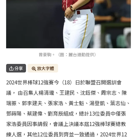
曾豪駒。（圖：麗台運動提供）
分享
放大字體
2024世界棒球12強賽今（18）日於聯盟召開選訓會
議， 由召集人楊清瓏、王建民、沈鈺傑、周宗志、陳
瑞振、郭李建夫、張家浩、黃士魁、湯登凱、葉志仙、
鄧蒔陽、蔡建偉、劉育辰組成，總計13位委員中僅張
家浩委員因事請假，會議上決議本屆12強棒球賽總教
練人選，其他12位委員到齊並一致通過，2024世界12