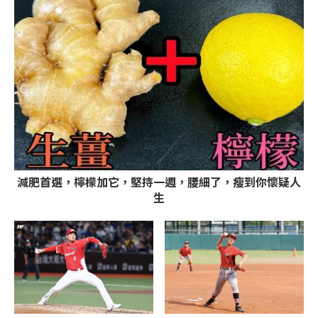
減肥首選，檸檬加它，堅持一週，腰細了，瘦到你懷疑人
生