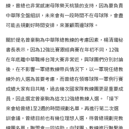
練，曾總也非常感謝母隊樂天桃猿的支持，因為要負責
中華隊全盤組訓，未來會有一段時間不在母球隊，會盡
可能去規劃好時間安排，來兼顧兩邊球隊。
關於提名曾豪駒為中華隊總教練的考慮因素，楊清瓏秘
書長表示，因為12強比賽跟經典賽在年初不同，12強
在年底離中華職棒台灣大賽非常近，與球團們分別討論
後，在不影響一軍總教練帶兵情況下，以一軍現任總教
練外的人選為首要考慮，而曾總在領導球隊一軍例行賽
成績大家有目共睹，過去幾次國家隊教練團更是重要成
員，因此選定曾豪駒為這次12強總教練人選。「接下
來會給曾總1至2週的時間規劃名單，再進行第二次選
訓會議，曾總目前也有幾位理想人選，待曾總規劃完教
練團名單，聯盟會一同協助，向球團、教練進行聯繫後