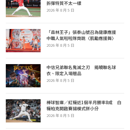
拆彈特質不太一樣
2026 年 8 月 5 日
「森林王子」張泰山號召為健康應援
中職人氣啦啦隊齊跳〈肌勵應援舞〉
2026 年 8 月 5 日
中信兄弟聯名鬼滅之刃 揭曉聯名球
衣、限定入場贈品
2026 年 8 月 5 日
棒球智庫／紅襪近1個半月勝率8成 白
襪柏克開啟賽揚模式拼小分
2026 年 8 月 5 日