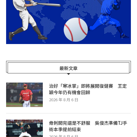
最新文章
治好「寒冰掌」即將展開復健賽 王定
穎今年仍有機會回歸
2026 年 8 月 6 日
骨刺開完還是不舒服 吳俊杰準備TJ手
術本季提前結束
2026 年 8 月 6 日