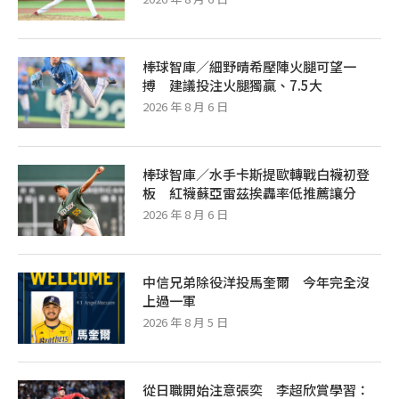
棒球智庫／細野晴希壓陣火腿可望一
搏 建議投注火腿獨贏、7.5大
2026 年 8 月 6 日
棒球智庫／水手卡斯提歐轉戰白襪初登
板 紅襪蘇亞雷茲挨轟率低推薦讓分
2026 年 8 月 6 日
中信兄弟除役洋投馬奎爾 今年完全沒
上過一軍
2026 年 8 月 5 日
從日職開始注意張奕 李超欣賞學習：