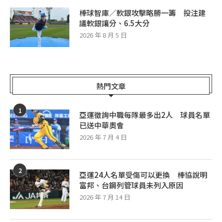
棒球智庫／軟銀攻擊略勝一籌 投注建
議軟銀讓分、6.5大分
2026 年 8 月 5 日
熱門文章
1
亞運徵詢中職每隊最多出2人 球員名單
已送中華奧會
2026 年 7 月 4 日
2
亞運24人名單受傷可以更換 棒協說明
富邦、台鋼列管球員未列入原因
2026 年 7 月 14 日