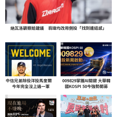
納瓦洛觀察給建議 翁瑋均改用側投「找到連結感」
PR
中信兄弟除役洋投馬奎爾
009829掌握AI關鍵 大華韓
今年完全沒上過一軍
國KOSPI 50今強勢開募
PR