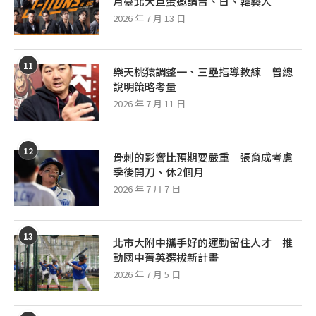
月臺北大巨蛋邀請台、日、韓藝人
2026 年 7 月 13 日
11
樂天桃猿調整一、三壘指導教練 曾總
說明策略考量
2026 年 7 月 11 日
12
骨刺的影響比預期要嚴重 張育成考慮
季後開刀、休2個月
2026 年 7 月 7 日
13
北市大附中攜手好的運動留住人才 推
動國中菁英選拔新計畫
2026 年 7 月 5 日