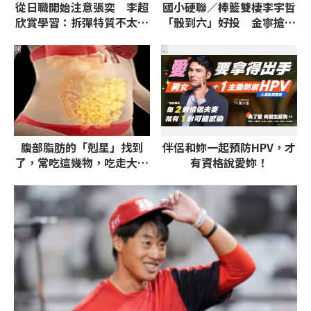
從日職開始注意張奕 李超
國小硬聯／棒籃雙棲李宇哲
欣賞學習：拆彈特質不太一
「骰到六」好投 金寧搶進
樣
32強
PR
PR
腹部脂肪的「剋星」找到
伴侶和妳一起預防HPV，才
了，常吃這幾物，吃走大肚
有資格說愛妳！
囊，瘦出小蠻腰